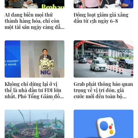
AI đang biến mọi thứ
Đồng loạt giảm giá xăng
thành hàng hóa, chỉ còn
dầu từ 15h ngày 6-8
một tài sản ngày càng đắt
giá: Não bộ biết tập trung
Không chỉ dừng lại ở vị
Grab phát thông báo quan
thế là nhà đầu tư FDI lớn
trọng về vị trí đón, giá
nhất, Phó Tổng Giám đốc
cước mới đến toàn bộ
Samsung Việt Nam tiết lộ
khách hàng đặt xe tại sân
loạt kế hoạch dành cho
bay Nội Bài
thế hệ trẻ Việt Nam