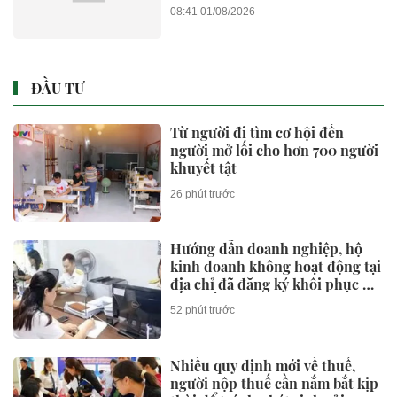
08:41 01/08/2026
ĐẦU TƯ
Từ người đi tìm cơ hội đến
người mở lối cho hơn 700 người
khuyết tật
26 phút trước
Hướng dẫn doanh nghiệp, hộ
kinh doanh không hoạt động tại
địa chỉ đã đăng ký khôi phục mã
số thuế
52 phút trước
Nhiều quy định mới về thuế,
người nộp thuế cần nắm bắt kịp