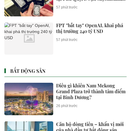
Bảo Tín Mạnh Hải thế nào?
57 phút trước
FPT "bắt tay" OpenAI, khai phá
thị trường 240 tỷ USD
57 phút trước
BẤT ĐỘNG SẢN
Điều gì khiến Nam Mekong
Grand Plaza trở thành tâm điểm
tại Bình Dương?
26 phút trước
Căn hộ dòng tiền – khẩu vị mới
của nhà đầu tư bất động sản