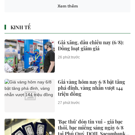
Xem thêm
KINH TẾ
Giá xăng, dầu chiều nay (6/8):
Đồng loạt giảm giá
26 phút trước
Giá vàng hôm nay 6/8 bật tăng
phá đỉnh, vàng nhẫn vượt 144
triệu đồng
27 phút trước
'Bạc thủ' đón tin vui - giá bạc
thỏi, bạc miếng sáng ngày 6/8
tại Phú Quý, DOJI, Sacombank,