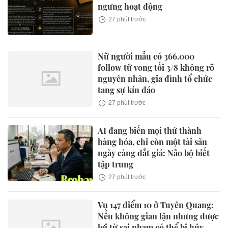
ngưng hoạt động
27 phút trước
Nữ người mẫu có 366.000
follow tử vong tối 3/8 không rõ
nguyên nhân, gia đình tổ chức
tang sự kín đáo
27 phút trước
AI đang biến mọi thứ thành
hàng hóa, chỉ còn một tài sản
ngày càng đắt giá: Não bộ biết
tập trung
27 phút trước
Vụ 147 điểm 10 ở Tuyên Quang:
Nếu không gian lận nhưng được
lợi từ sai phạm có thể bị hủy