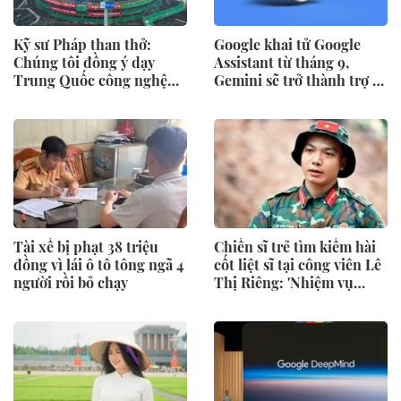
Kỹ sư Pháp than thở:
Google khai tử Google
Chúng tôi đồng ý dạy
Assistant từ tháng 9,
Trung Quốc công nghệ
Gemini sẽ trở thành trợ lý
nhưng không ngờ bị
mặc định
Trung Quốc vượt xa
Tài xế bị phạt 38 triệu
Chiến sĩ trẻ tìm kiếm hài
đồng vì lái ô tô tông ngã 4
cốt liệt sĩ tại công viên Lê
người rồi bỏ chạy
Thị Riêng: 'Nhiệm vụ
thiêng liêng'