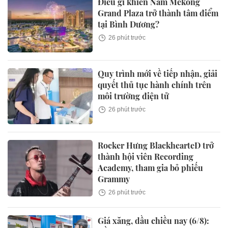
Điều gì khiến Nam Mekong
Grand Plaza trở thành tâm điểm
tại Bình Dương?
26 phút trước
Quy trình mới về tiếp nhận, giải
quyết thủ tục hành chính trên
môi trường điện tử
26 phút trước
Rocker Hưng BlackhearteD trở
thành hội viên Recording
Academy, tham gia bỏ phiếu
Grammy
26 phút trước
Giá xăng, dầu chiều nay (6/8):