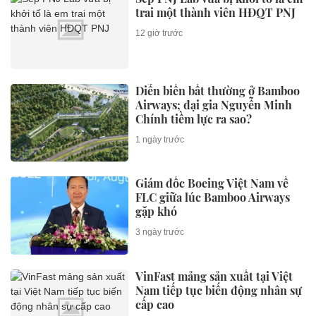
trai một thành viên HĐQT PNJ
12 giờ trước
Diễn biến bất thường ở Bamboo
Airways; đại gia Nguyễn Minh
Chính tiềm lực ra sao?
1 ngày trước
Giám đốc Boeing Việt Nam về
FLC giữa lúc Bamboo Airways
gặp khó
3 ngày trước
VinFast mảng sản xuất tại Việt
Nam tiếp tục biến động nhân sự
cấp cao