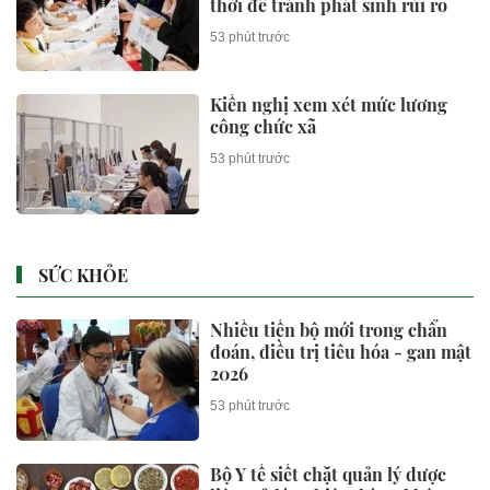
thời để tránh phát sinh rủi ro
53 phút trước
Kiến nghị xem xét mức lương
công chức xã
53 phút trước
SỨC KHỎE
Nhiều tiến bộ mới trong chẩn
đoán, điều trị tiêu hóa - gan mật
2026
53 phút trước
Bộ Y tế siết chặt quản lý dược