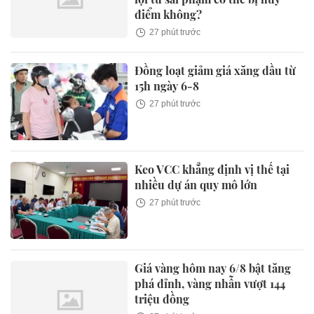
điểm không?
27 phút trước
Đồng loạt giảm giá xăng dầu từ
15h ngày 6-8
27 phút trước
Keo VCC khẳng định vị thế tại
nhiều dự án quy mô lớn
27 phút trước
Giá vàng hôm nay 6/8 bật tăng
phá đỉnh, vàng nhẫn vượt 144
triệu đồng