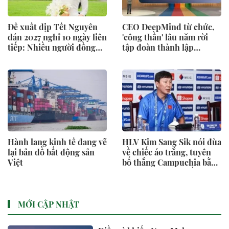
Đề xuất dịp Tết Nguyên
CEO DeepMind từ chức,
đán 2027 nghỉ 10 ngày liên
'công thần' lâu năm rời
tiếp: Nhiều người đồng
tập đoàn thành lập
tình
startup riêng: Cuộc đại
tháo chạy nhân tài tại
Google
Hành lang kinh tế đang vẽ
HLV Kim Sang Sik nói đùa
lại bản đồ bất động sản
về chiếc áo trắng, tuyên
Việt
bố thắng Campuchia bằng
đội hình mạnh nhất
MỚI CẬP NHẬT