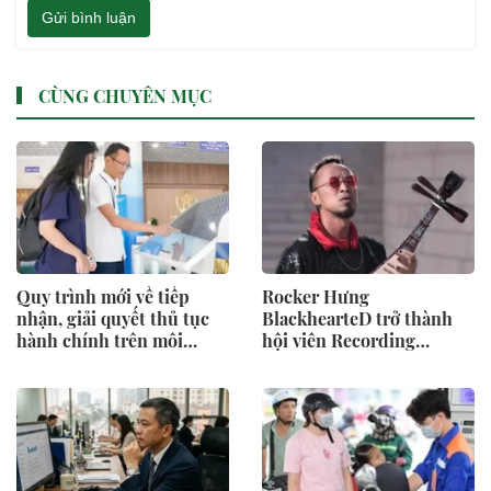
Gửi bình luận
CÙNG CHUYÊN MỤC
Quy trình mới về tiếp
Rocker Hưng
nhận, giải quyết thủ tục
BlackhearteD trở thành
hành chính trên môi
hội viên Recording
trường điện tử
Academy, tham gia bỏ
phiếu Grammy