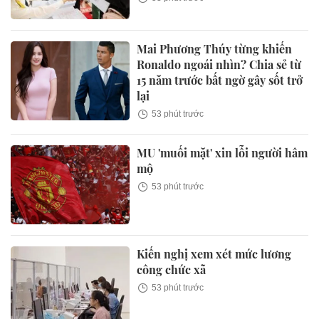
Mai Phương Thúy từng khiến
Ronaldo ngoái nhìn? Chia sẻ từ
15 năm trước bất ngờ gây sốt trở
lại
53 phút trước
MU 'muối mặt' xin lỗi người hâm
mộ
53 phút trước
Kiến nghị xem xét mức lương
công chức xã
53 phút trước