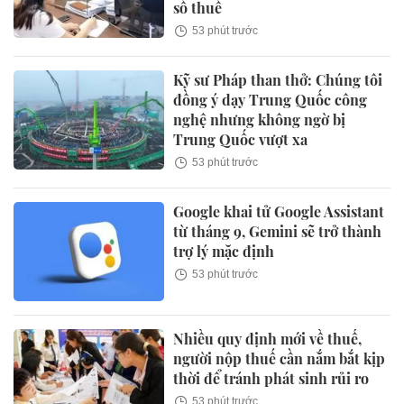
số thuế
53 phút trước
Kỹ sư Pháp than thở: Chúng tôi
đồng ý dạy Trung Quốc công
nghệ nhưng không ngờ bị
Trung Quốc vượt xa
53 phút trước
Google khai tử Google Assistant
từ tháng 9, Gemini sẽ trở thành
trợ lý mặc định
53 phút trước
Nhiều quy định mới về thuế,
người nộp thuế cần nắm bắt kịp
thời để tránh phát sinh rủi ro
53 phút trước