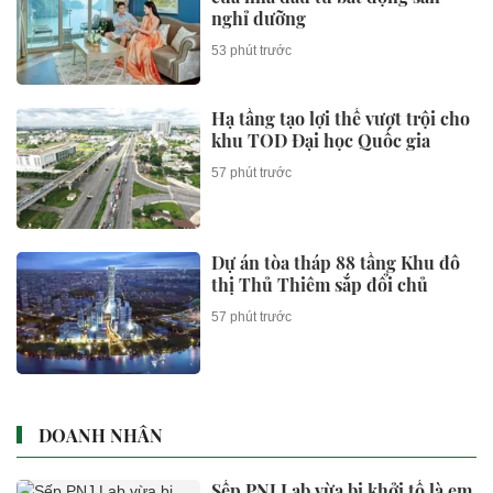
nghỉ dưỡng
53 phút trước
Hạ tầng tạo lợi thế vượt trội cho
khu TOD Đại học Quốc gia
57 phút trước
Dự án tòa tháp 88 tầng Khu đô
thị Thủ Thiêm sắp đổi chủ
57 phút trước
DOANH NHÂN
Sếp PNJ Lab vừa bị khởi tố là em