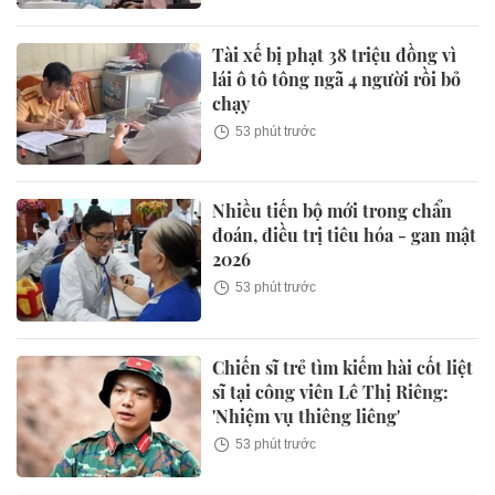
Tài xế bị phạt 38 triệu đồng vì
lái ô tô tông ngã 4 người rồi bỏ
chạy
53 phút trước
Nhiều tiến bộ mới trong chẩn
đoán, điều trị tiêu hóa - gan mật
2026
53 phút trước
Chiến sĩ trẻ tìm kiếm hài cốt liệt
sĩ tại công viên Lê Thị Riêng:
'Nhiệm vụ thiêng liêng'
53 phút trước