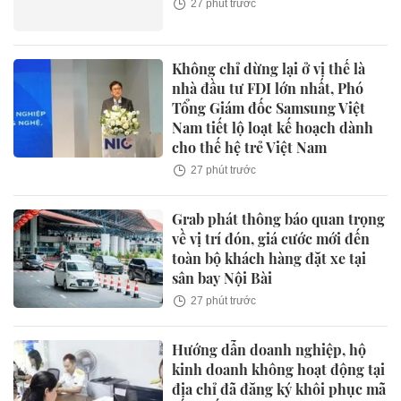
27 phút trước
Không chỉ dừng lại ở vị thế là
nhà đầu tư FDI lớn nhất, Phó
Tổng Giám đốc Samsung Việt
Nam tiết lộ loạt kế hoạch dành
cho thế hệ trẻ Việt Nam
27 phút trước
Grab phát thông báo quan trọng
về vị trí đón, giá cước mới đến
toàn bộ khách hàng đặt xe tại
sân bay Nội Bài
27 phút trước
Hướng dẫn doanh nghiệp, hộ
kinh doanh không hoạt động tại
địa chỉ đã đăng ký khôi phục mã