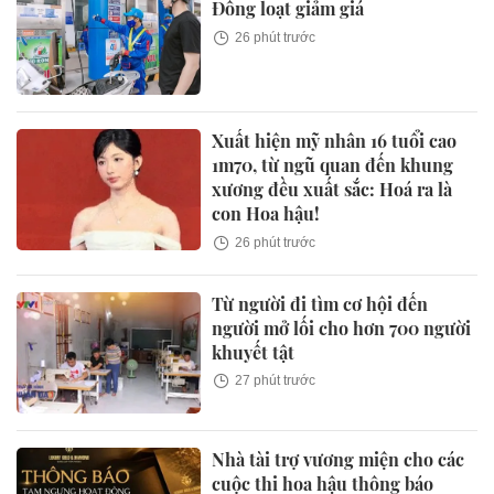
Đồng loạt giảm giá
26 phút trước
Xuất hiện mỹ nhân 16 tuổi cao
1m70, từ ngũ quan đến khung
xương đều xuất sắc: Hoá ra là
con Hoa hậu!
26 phút trước
Từ người đi tìm cơ hội đến
người mở lối cho hơn 700 người
khuyết tật
27 phút trước
Nhà tài trợ vương miện cho các
cuộc thi hoa hậu thông báo