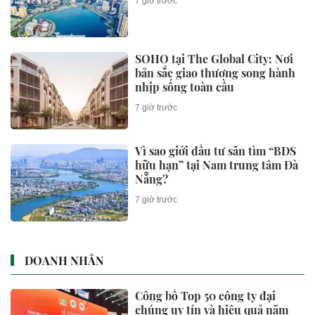
7 giờ trước
SOHO tại The Global City: Nơi
bản sắc giao thương song hành
nhịp sống toàn cầu
7 giờ trước
Vì sao giới đầu tư săn tìm “BĐS
hữu hạn” tại Nam trung tâm Đà
Nẵng?
7 giờ trước
DOANH NHÂN
Công bố Top 50 công ty đại
chúng uy tín và hiệu quả năm