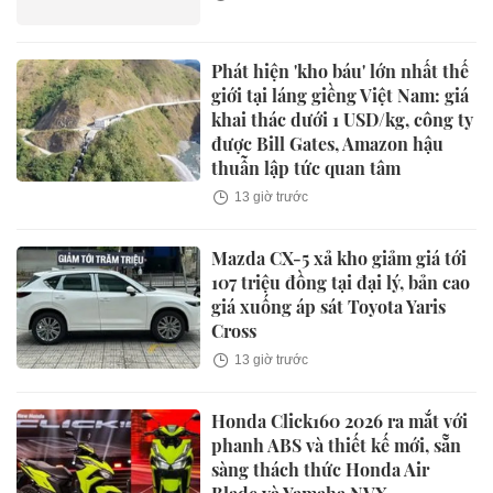
Phát hiện 'kho báu' lớn nhất thế
giới tại láng giềng Việt Nam: giá
khai thác dưới 1 USD/kg, công ty
được Bill Gates, Amazon hậu
thuẫn lập tức quan tâm
13 giờ trước
Mazda CX-5 xả kho giảm giá tới
107 triệu đồng tại đại lý, bản cao
giá xuống áp sát Toyota Yaris
Cross
13 giờ trước
Honda Click160 2026 ra mắt với
phanh ABS và thiết kế mới, sẵn
sàng thách thức Honda Air