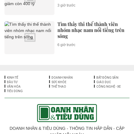
3 giờ trước
Tìm thấy thi thể thành viên
nhóm nhạc nam nổi tiếng trên
sông
6 giờ trước
KINH TẾ
DOANH NHÂN
BẤT ĐỘNG SẢN
ĐẦU TƯ
SỨC KHỎE
GIÁO DỤC
VĂN HÓA
THỂ THAO
CÔNG NGHỆ - XE
TIÊU DÙNG
DOANH NHÂN & TIÊU DÙNG - THÔNG TIN HẤP DẪN - CẬP