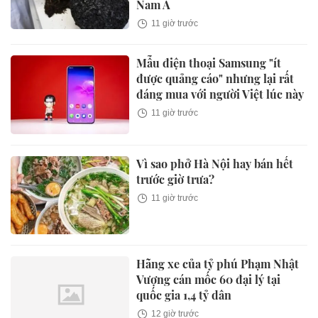
Nam Á
11 giờ trước
Mẫu điện thoại Samsung "ít
được quảng cáo" nhưng lại rất
đáng mua với người Việt lúc này
11 giờ trước
Vì sao phở Hà Nội hay bán hết
trước giờ trưa?
11 giờ trước
Hãng xe của tỷ phú Phạm Nhật
Vượng cán mốc 60 đại lý tại
quốc gia 1,4 tỷ dân
12 giờ trước