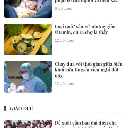
phận cơ thể người và hiến xác
6 giờ trước
Loại quả "xấu xí" nhưng giàu
vitamin, cứ ra chợ là thấy
12 giờ trước
Chạy đua với thời gian giữa biển
khơi cứu thuyền viên nghi đột
quỵ
12 giờ trước
GIÁO DỤC
Đề xuất cấm ban đại diện cha