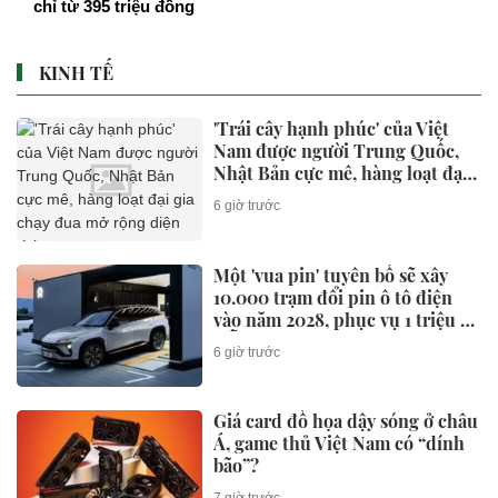
chỉ từ 395 triệu đồng
KINH TẾ
'Trái cây hạnh phúc' của Việt
Nam được người Trung Quốc,
Nhật Bản cực mê, hàng loạt đại
gia chạy đua mở rộng diện tích
6 giờ trước
Một 'vua pin' tuyên bố sẽ xây
10.000 trạm đổi pin ô tô điện
vào năm 2028, phục vụ 1 triệu xe
mỗi ngày chỉ với 3 phút
6 giờ trước
Giá card đồ họa dậy sóng ở châu
Á, game thủ Việt Nam có “dính
bão”?