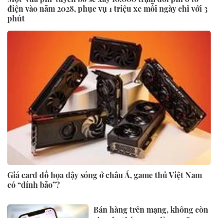
điện vào năm 2028, phục vụ 1 triệu xe mỗi ngày chỉ với 3
phút
Giá card đồ họa dậy sóng ở châu Á, game thủ Việt Nam
có “dính bão”?
Bán hàng trên mạng, không còn