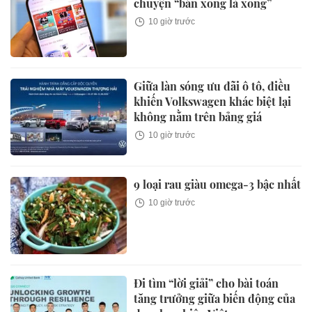
chuyện “bán xong là xong”
10 giờ trước
Giữa làn sóng ưu đãi ô tô, điều
khiến Volkswagen khác biệt lại
không nằm trên bảng giá
10 giờ trước
9 loại rau giàu omega-3 bậc nhất
10 giờ trước
Đi tìm “lời giải” cho bài toán
tăng trưởng giữa biến động của