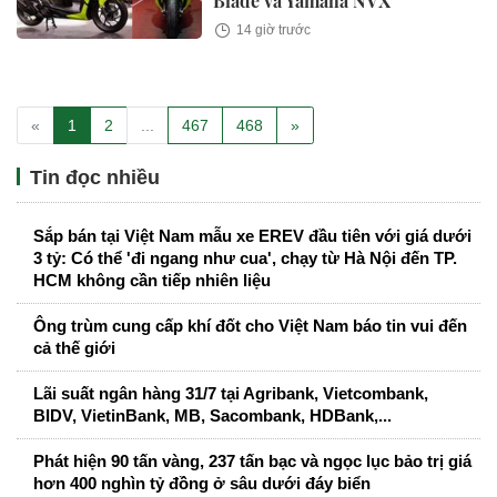
Blade và Yamaha NVX
14 giờ trước
«
1
2
...
467
468
»
Tin đọc nhiều
Sắp bán tại Việt Nam mẫu xe EREV đầu tiên với giá dưới
3 tỷ: Có thể 'đi ngang như cua', chạy từ Hà Nội đến TP.
HCM không cần tiếp nhiên liệu
Ông trùm cung cấp khí đốt cho Việt Nam báo tin vui đến
cả thế giới
Lãi suất ngân hàng 31/7 tại Agribank, Vietcombank,
BIDV, VietinBank, MB, Sacombank, HDBank,...
Phát hiện 90 tấn vàng, 237 tấn bạc và ngọc lục bảo trị giá
hơn 400 nghìn tỷ đồng ở sâu dưới đáy biển