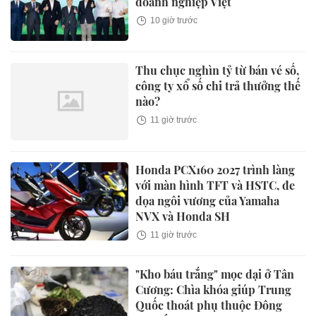
doanh nghiệp Việt
10 giờ trước
Thu chục nghìn tỷ từ bán vé số,
công ty xổ số chi trả thưởng thế
nào?
11 giờ trước
Honda PCX160 2027 trình làng
với màn hình TFT và HSTC, đe
dọa ngôi vương của Yamaha
NVX và Honda SH
11 giờ trước
"Kho báu trắng" mọc dại ở Tân
Cương: Chìa khóa giúp Trung
Quốc thoát phụ thuộc Đông