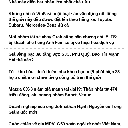
Nhà máy điện hạt nhân lớn nhất châu Âu
Không chỉ có VinFast, một loạt sân vận động nổi tiếng
thế giới này đều được đặt tên theo hãng xe: Toyota,
Subaru, Mercedes-Benz đủ cả
Một nhóm tài xế chạy Grab cũng cần chứng chỉ IELTS;
bị khách chê tiếng Anh kém sẽ bị vô hiệu hoá dịch vụ
Giá vàng bạc 3/8 tăng vọt: SJC, Phú Quý, Bảo Tín Mạnh
Hải thế nào?
Từ "kho báu" dưới biển, nhà khoa học Việt phát hiện 23
hợp chất mới chưa từng công bố trên thế giới
Mazda CX-3 giảm giá mạnh tại đại lý: Thấp nhất từ 474
triệu đồng, chỉ ngang nhóm Sonet, Venue
Doanh nghiệp của ông Johnathan Hạnh Nguyễn có Tổng
Giám đốc mới
Cuộc chiến về giá MPV: G50 soán ngôi rẻ nhất Việt Nam,