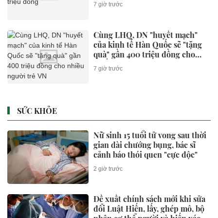
7 giờ trước
Cùng LHQ, DN "huyết mạch"
của kinh tế Hàn Quốc sẽ "tặng
quà" gần 400 triệu đồng cho
nhiều người trẻ VN
7 giờ trước
SỨC KHỎE
Nữ sinh 15 tuổi tử vong sau thời
gian dài chướng bụng, bác sĩ
cảnh báo thói quen "cực độc"
2 giờ trước
Đề xuất chính sách mới khi sửa
đổi Luật Hiến, lấy, ghép mô, bộ