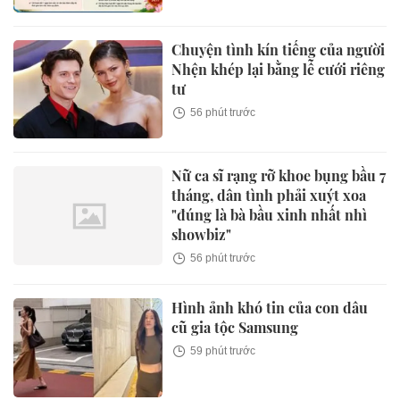
Chuyện tình kín tiếng của người
Nhện khép lại bằng lễ cưới riêng
tư
56 phút trước
Nữ ca sĩ rạng rỡ khoe bụng bầu 7
tháng, dân tình phải xuýt xoa
"đúng là bà bầu xinh nhất nhì
showbiz"
56 phút trước
Hình ảnh khó tin của con dâu
cũ gia tộc Samsung
59 phút trước