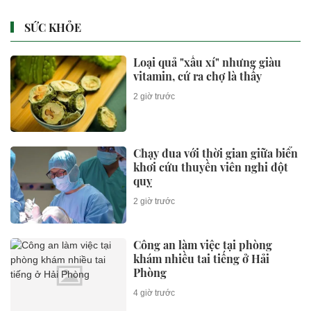
SỨC KHỎE
Loại quả "xấu xí" nhưng giàu
vitamin, cứ ra chợ là thấy
2 giờ trước
Chạy đua với thời gian giữa biển
khơi cứu thuyền viên nghi đột
quỵ
2 giờ trước
Công an làm việc tại phòng
khám nhiều tai tiếng ở Hải
Phòng
4 giờ trước