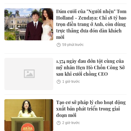
Đám cưới của "Người nhện" Tom
Holland - Zendaya: Chi 18 tỷ bao
trọn điền trang ở Anh, còn dùng
trực thăng đưa đón dàn khách
mời
59 phút trước
1.374 ngày đau đớn tột cùng của
mỹ nhân Hẹn Hò Chốn Công Sở
sau khi cưới chồng CEO
1 giờ trước
Tạo cơ sở pháp lý cho hoạt động
xuất bản phát triển trong giai
đoạn mới
2 giờ trước