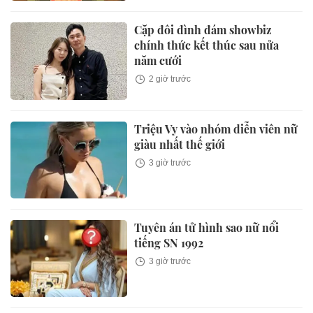
Cặp đôi đình đám showbiz
chính thức kết thúc sau nửa
năm cưới
2 giờ trước
Triệu Vy vào nhóm diễn viên nữ
giàu nhất thế giới
3 giờ trước
Tuyên án tử hình sao nữ nổi
tiếng SN 1992
3 giờ trước