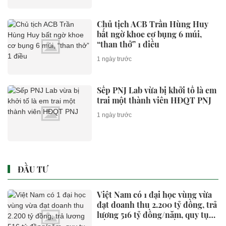
Chủ tịch ACB Trần Hùng Huy
bất ngờ khoe cơ bụng 6 múi,
“than thở” 1 điều
1 ngày trước
Sếp PNJ Lab vừa bị khởi tố là em
trai một thành viên HĐQT PNJ
1 ngày trước
ĐẦU TƯ
Việt Nam có 1 đại học vùng vừa
đạt doanh thu 2.200 tỷ đồng, trả
lương 516 tỷ đồng/năm, quy tụ
đến 2.443 Thạc sĩ, Tiến sĩ, Phó