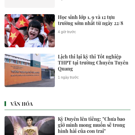
Học sinh lớp 1, 9 và 12 tựu
trường sớm nhất từ ngày 22/8
4 giờ trước
Lịch thi lại kỳ thi Tốt nghiệp
THPT tại trường Chuyên Tuyên
Quang
1 ngày trước
VĂN HÓA
Kỳ Duyên lên tiếng: "Chưa bao
giờ mình mong muốn sẽ trong
hình hài của con trai"