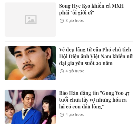
Song Hye Kyo khiến cả MXH
phải "ối giời ơi"
3 giờ trước
Vẻ đẹp lãng tử của Phó chủ tịch
Hội Điện ảnh Việt Nam khiến nữ
đại gia yêu suốt 20 năm
4 giờ trước
Báo Hàn đăng tin "Gong Yoo 47
tuổi chưa lấy vợ nhưng hóa ra
lại có con đầu lòng"
4 giờ trước