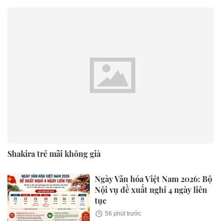
Shakira trẻ mãi không già
Ngày Văn hóa Việt Nam 2026: Bộ
Nội vụ đề xuất nghỉ 4 ngày liên
tục
56 phút trước