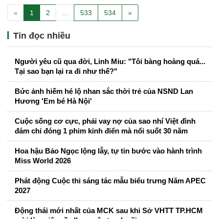
«
1
2
...
533
534
»
Tin đọc nhiều
Người yêu cũ qua đời, Linh Miu: "Tôi bàng hoàng quá...
Tại sao bạn lại ra đi như thế?"
Bức ảnh hiếm hé lộ nhan sắc thời trẻ của NSND Lan
Hương 'Em bé Hà Nội'
Cuộc sống cơ cực, phải vay nợ của sao nhí Việt đình
đám chỉ đóng 1 phim kinh điển mà nổi suốt 30 năm
Hoa hậu Bảo Ngọc lộng lẫy, tự tin bước vào hành trình
Miss World 2026
Phát động Cuộc thi sáng tác mẫu biểu trưng Năm APEC
2027
Động thái mới nhất của MCK sau khi Sở VHTT TP.HCM