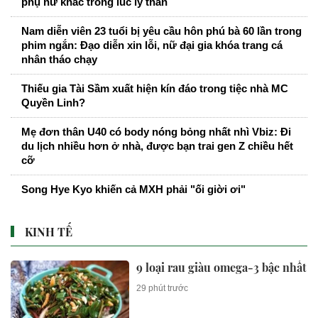
phụ nữ khác trong lúc ly thân
Nam diễn viên 23 tuổi bị yêu cầu hôn phú bà 60 lần trong
phim ngắn: Đạo diễn xin lỗi, nữ đại gia khóa trang cá
nhân tháo chạy
Thiếu gia Tài Sầm xuất hiện kín đáo trong tiệc nhà MC
Quyền Linh?
Mẹ đơn thân U40 có body nóng bỏng nhất nhì Vbiz: Đi
du lịch nhiều hơn ở nhà, được bạn trai gen Z chiều hết
cỡ
Song Hye Kyo khiến cả MXH phải "ối giời ơi"
KINH TẾ
9 loại rau giàu omega-3 bậc nhất
29 phút trước