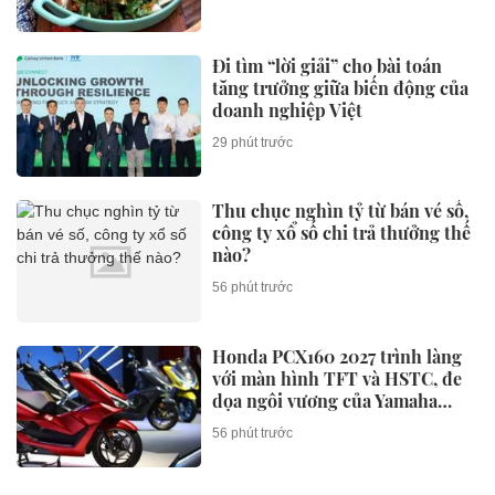
Đi tìm “lời giải” cho bài toán
tăng trưởng giữa biến động của
doanh nghiệp Việt
29 phút trước
Thu chục nghìn tỷ từ bán vé số,
công ty xổ số chi trả thưởng thế
nào?
56 phút trước
Honda PCX160 2027 trình làng
với màn hình TFT và HSTC, đe
dọa ngôi vương của Yamaha
NVX và Honda SH
56 phút trước