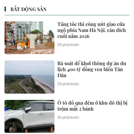
BẤT ĐỘNG SẢN
Tăng tốc thi công nút giao cửa
ngõ phía Nam Hà Nội, cán đích
cuối năm 2026
29 phút trước
Rà soát để khơi thông dự án du
lịch 400 tỷ đồng ven biển Tân
Dân
29 phút trước
Ô tô đỗ qua đêm ở khu đô thị bị
trộm mất 2 bánh
56 phút trước