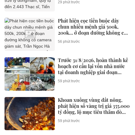
29 phút trước
Giáo sư, Giáo sư
Phát hiện cọc tiền buộc dây
chun nhiều mệnh giá 500k,
200k… ở đoạn đường không có
camera giám sát, Trần Ngọc Hà
56 phút trước
SN 1992 lập tức tới thẳng trụ sở
công an trình báo
Trước 31/8/2026, hoàn thành kế
hoạch cơ cấu lại vốn nhà nước
tại doanh nghiệp giai đoạn
2026-2030
59 phút trước
Khoan xuống vùng đất nông,
phát hiện số vàng trị giá 355.000
tỷ đồng, lộ mục tiêu thăm dò
100 tấn vàng
59 phút trước