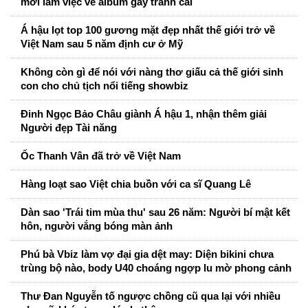
mời làm việc về album gây tranh cãi
Á hậu lọt top 100 gương mặt đẹp nhất thế giới trở về
Việt Nam sau 5 năm định cư ở Mỹ
Không còn gì để nói với nàng thơ giấu cả thế giới sinh
con cho chủ tịch nổi tiếng showbiz
Đinh Ngọc Bảo Châu giành Á hậu 1, nhận thêm giải
Người đẹp Tài năng
Ốc Thanh Vân đã trở về Việt Nam
Hàng loạt sao Việt chia buồn với ca sĩ Quang Lê
Dàn sao 'Trái tim mùa thu' sau 26 năm: Người bí mật kết
hôn, người vắng bóng màn ảnh
Phú bà Vbiz làm vợ đại gia dệt may: Diện bikini chưa
trùng bộ nào, body U40 choáng ngợp lu mờ phong cảnh
Thư Đan Nguyễn tố ngược chồng cũ qua lại với nhiều