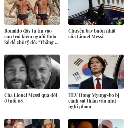
Ronaldo đầy tự tin vào
Chuyến bay buồn nhất
con trai kiêm người thừa
của Lionel Messi
kế đế chế tỷ đô: "Thằng bé
sẽ còn cao lớn hơn tôi".
Cha Lionel Messi qua đời
HLV Hong Myung-bo bị
ở tuổi 68
cảnh sát thẩm vấn như
nghi phạm