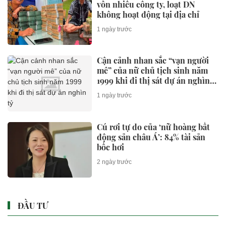
vốn nhiều công ty, loạt DN
không hoạt động tại địa chỉ
1 ngày trước
Cận cảnh nhan sắc “vạn người
mê” của nữ chủ tịch sinh năm
1999 khi đi thị sát dự án nghìn
tỷ
1 ngày trước
Cú rơi tự do của ‘nữ hoàng bất
động sản châu Á’: 84% tài sản
bốc hơi
2 ngày trước
ĐẦU TƯ