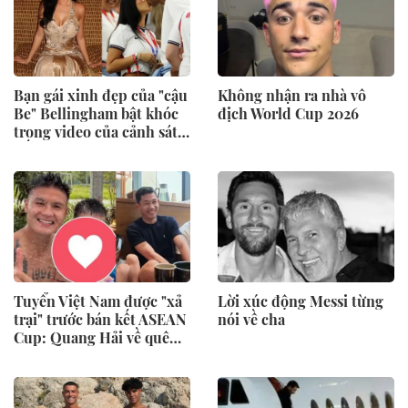
Bạn gái xinh đẹp của "cậu
Không nhận ra nhà vô
Be" Bellingham bật khóc
địch World Cup 2026
trong video của cảnh sát,
tiết lộ bị mẹ bạo hành
Tuyển Việt Nam được "xả
Lời xúc động Messi từng
trại" trước bán kết ASEAN
nói về cha
Cup: Quang Hải về quê
bơi cùng con trai, Hai
Long có hẹn với Duy
Mạnh