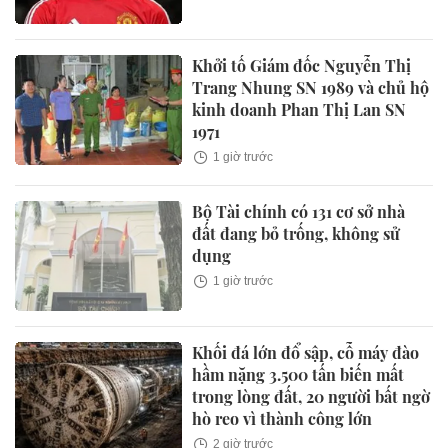
Khởi tố Giám đốc Nguyễn Thị
Trang Nhung SN 1989 và chủ hộ
kinh doanh Phan Thị Lan SN
1971
1 giờ trước
Bộ Tài chính có 131 cơ sở nhà
đất đang bỏ trống, không sử
dụng
1 giờ trước
Khối đá lớn đổ sập, cỗ máy đào
hầm nặng 3.500 tấn biến mất
trong lòng đất, 20 người bất ngờ
hò reo vì thành công lớn
2 giờ trước