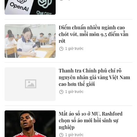
Điểm chuẩn nhiều ngành cao
chót vót, mỗi môn 9,5 điểm vẫn
rớt
1 giờ trước
Thanh tra Chính phủ chỉ rõ
nguyên nhân giá vàng Việt Nam
cao hơn thế giới
1 giờ trước
Mất áo số 10 ở MU, Rashford
chọn số áo mới hồi sinh sự
nghiệp
1 giờ trước