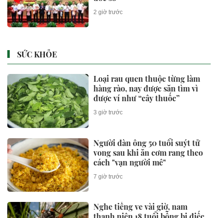
2 giờ trước
SỨC KHỎE
Loại rau quen thuộc từng làm
hàng rào, nay được săn tìm vì
được ví như “cây thuốc”
3 giờ trước
Người đàn ông 50 tuổi suýt tử
vong sau khi ăn cơm rang theo
cách "vạn người mê"
7 giờ trước
Nghe tiếng ve vài giờ, nam
thanh niên 18 tuổi bỗng bị điếc