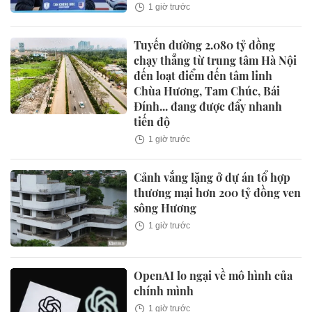
1 giờ trước
Tuyến đường 2.080 tỷ đồng
chạy thẳng từ trung tâm Hà Nội
đến loạt điểm đến tâm linh
Chùa Hương, Tam Chúc, Bái
Đính... đang được đẩy nhanh
tiến độ
1 giờ trước
Cảnh vắng lặng ở dự án tổ hợp
thương mại hơn 200 tỷ đồng ven
sông Hương
1 giờ trước
OpenAI lo ngại về mô hình của
chính mình
1 giờ trước