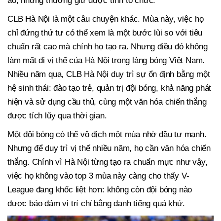
ào, nhưng thường giữ được tính tổ chức.
CLB Hà Nội là một câu chuyện khác. Mùa này, việc họ
chỉ đứng thứ tư có thể xem là một bước lùi so với tiêu
chuẩn rất cao mà chính họ tạo ra. Nhưng điều đó không
làm mất đi vị thế của Hà Nội trong làng bóng Việt Nam.
Nhiều năm qua, CLB Hà Nội duy trì sự ổn định bằng một
hệ sinh thái: đào tạo trẻ, quản trị đội bóng, khả năng phát
hiện và sử dụng cầu thủ, cùng một văn hóa chiến thắng
được tích lũy qua thời gian.
Một đội bóng có thể vô địch một mùa nhờ đầu tư mạnh.
Nhưng để duy trì vị thế nhiều năm, họ cần văn hóa chiến
thắng. Chính vì Hà Nội từng tạo ra chuẩn mực như vậy,
việc họ không vào top 3 mùa này càng cho thấy V-
League đang khốc liệt hơn: không còn đội bóng nào
được bảo đảm vị trí chỉ bằng danh tiếng quá khứ.