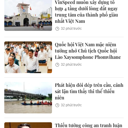
VinSpeed muốn xây dựng tổ
hợp 4 tầng dưới lòng đất ngay
trung tâm của thành phố giàu
nhất Việt Nam
32 phút trước
Quốc hội Việt Nam mặc niệm
tưởng nhớ Chủ tịch Quốc hội
Lào Xaysomphone Phomvihane
32 phút trước
Phát hiện đôi dép trên cầu, cảnh
sát lặn tìm thấy thi thể thiếu
niên
32 phút trước
Thiếu tướng công an tranh luận