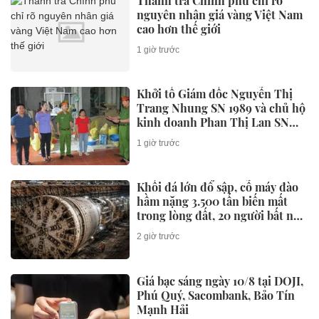
Thanh tra Chính phủ chỉ rõ
nguyên nhân giá vàng Việt Nam
cao hơn thế giới
1 giờ trước
Khởi tố Giám đốc Nguyễn Thị
Trang Nhung SN 1989 và chủ hộ
kinh doanh Phan Thị Lan SN
1971
1 giờ trước
Khối đá lớn đổ sập, cỗ máy đào
hầm nặng 3.500 tấn biến mất
trong lòng đất, 20 người bất ngờ
hò reo vì thành công lớn
2 giờ trước
Giá bạc sáng ngày 10/8 tại DOJI,
Phú Quý, Sacombank, Bảo Tín
Mạnh Hải