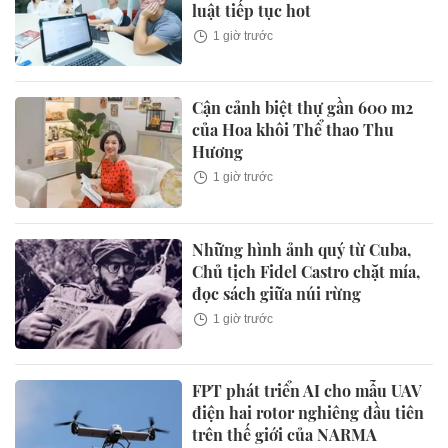
luật tiếp tục hot
1 giờ trước
Cận cảnh biệt thự gần 600 m2
của Hoa khôi Thể thao Thu
Hương
1 giờ trước
Những hình ảnh quý từ Cuba,
Chủ tịch Fidel Castro chặt mía,
đọc sách giữa núi rừng
1 giờ trước
FPT phát triển AI cho mẫu UAV
điện hai rotor nghiêng đầu tiên
trên thế giới của NARMA