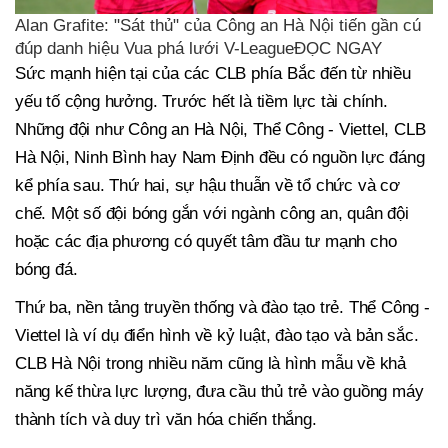
Alan Grafite: "Sát thủ" của Công an Hà Nội tiến gần cú
đúp danh hiệu Vua phá lưới V-LeagueĐỌC NGAY
Sức mạnh hiện tại của các CLB phía Bắc đến từ nhiều
yếu tố cộng hưởng. Trước hết là tiềm lực tài chính.
Những đội như Công an Hà Nội, Thể Công - Viettel, CLB
Hà Nội, Ninh Bình hay Nam Định đều có nguồn lực đáng
kể phía sau. Thứ hai, sự hậu thuẫn về tổ chức và cơ
chế. Một số đội bóng gắn với ngành công an, quân đội
hoặc các địa phương có quyết tâm đầu tư mạnh cho
bóng đá.
Thứ ba, nền tảng truyền thống và đào tạo trẻ. Thể Công -
Viettel là ví dụ điển hình về kỷ luật, đào tạo và bản sắc.
CLB Hà Nội trong nhiều năm cũng là hình mẫu về khả
năng kế thừa lực lượng, đưa cầu thủ trẻ vào guồng máy
thành tích và duy trì văn hóa chiến thắng.