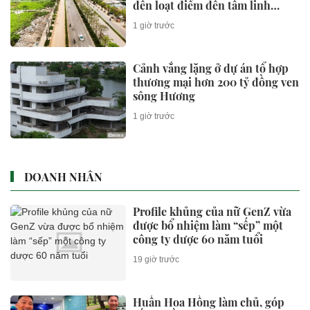
đến loạt điểm đến tâm linh
Chùa Hương, Tam Chúc, Bái
1 giờ trước
Đính... đang được đẩy nhanh
tiến độ
Cảnh vắng lặng ở dự án tổ hợp
thương mại hơn 200 tỷ đồng ven
sông Hương
1 giờ trước
DOANH NHÂN
Profile khủng của nữ GenZ vừa
được bổ nhiệm làm “sếp” một
công ty dược 60 năm tuổi
19 giờ trước
Huấn Hoa Hồng làm chủ, góp