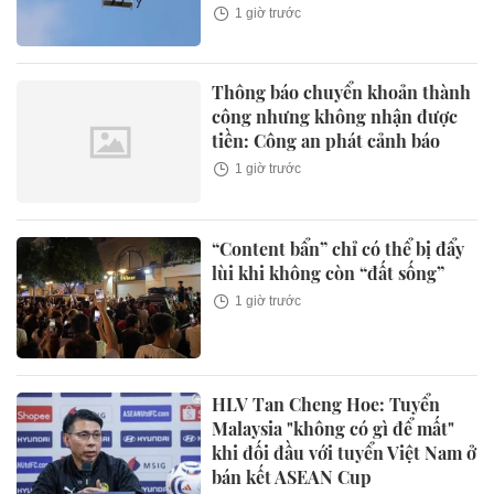
1 giờ trước
Thông báo chuyển khoản thành
công nhưng không nhận được
tiền: Công an phát cảnh báo
1 giờ trước
“Content bẩn” chỉ có thể bị đẩy
lùi khi không còn “đất sống”
1 giờ trước
HLV Tan Cheng Hoe: Tuyển
Malaysia "không có gì để mất"
khi đối đầu với tuyển Việt Nam ở
bán kết ASEAN Cup