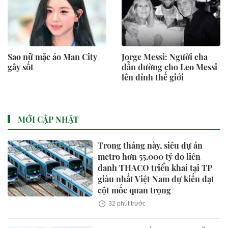
Sao nữ mặc áo Man City
Jorge Messi: Người cha
gây sốt
dẫn đường cho Leo Messi
lên đỉnh thế giới
MỚI CẬP NHẬT
Trong tháng này, siêu dự án
metro hơn 55.000 tỷ do liên
danh THACO triển khai tại TP
giàu nhất Việt Nam dự kiến đạt
cột mốc quan trọng
32 phút trước