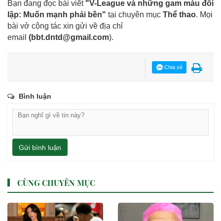
Bạn đang đọc bài viết
"V-League và những gam màu đối
lập: Muốn mạnh phải bền"
tại chuyên mục
Thể thao
. Mọi
bài vở cộng tác xin gửi về địa chỉ
email
(
bbt.dntd@gmail.com
).
Chia sẻ
Bình luận
Gửi bình luận
CÙNG CHUYÊN MỤC