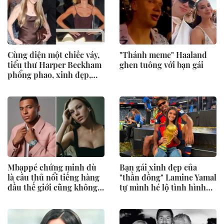
Cùng diện một chiếc váy,
"Thánh meme" Haaland
tiểu thư Harper Beckham
ghen tuông với bạn gái
phổng phao, xinh đẹp,
Victoria lại gây chú ý vì
vóc dáng gầy gò
Mbappé chứng minh dù
Bạn gái xinh đẹp của
là cầu thủ nổi tiếng hàng
"thần đồng" Lamine Yamal
đầu thế giới cũng không
tự mình hé lộ tình hình
thoát... "nhiệm vụ của bạn
sức khoẻ đáng lo
trai" khi ở cạnh mỹ nhân
Ester Expósito