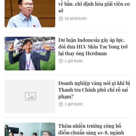
về bầu, chỉ định hòa giải viên cơ
sở
32 phút trước
Dư luận Indonesia gây áp lực,
đòi đưa HLV Shin Tae Yong trở
lại thay ông Herdman
1 giờ trước
Doanh nghiệp vàng nói gì khi bị
Thanh tra Chính phủ chỉ rõ sai
phạm?
1 giờ trước
Thêm nhiều trường công bố
điểm chuẩn sáng 10-8, ngành