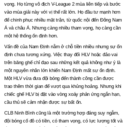
vọng. Họ từng vô địch V-League 2 mùa liên tiếp và bước
vào mùa giải này với vị thế rất lớn. Họ đầu tư mạnh hơn
để chinh phục nhiều mặt trận, từ quốc nội đến Đông Nam
Á và châu Á. Nhưng càng nhiều tham vọng, họ càng cần
một hệ thống ổn định hơn.
Vấn đề của Nam Định nằm ở chỗ tiền nhiều nhưng sự ổn
định chưa tương xứng. Việc thay đổi HLV hoặc đảo vai
trên băng ghế chỉ đạo sau những kết quả không như ý là
một nguyên nhân lớn khiến Nam Định mất sự ổn định.
Một HLV vừa đưa đội bóng đến thành công cần được
trao thêm thời gian để vượt qua khủng hoảng. Nhưng khi
chiếc ghế HLV bị đặt vào vòng xoáy phản ứng ngắn hạn,
cầu thủ sẽ cảm nhận được sự bất ổn.
CLB Ninh Bình cũng là một trường hợp đáng suy ngẫm,
đội bóng cố đô có tiền, có tham vọng, có lực lượng tốt và