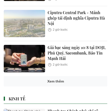
Ciputra Central Park - Mảnh
ghép tái định nghĩa Ciputra Hà
Nội
2 giờ trước
Giá bạc sáng ngày 10/8 tại DOJI,
Phú Quý, Sacombank, Bảo Tín
Mạnh Hải
2 giờ trước
Xem thêm
KINH TẾ