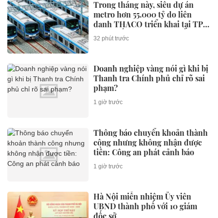
Trong tháng này, siêu dự án
metro hơn 55.000 tỷ do liên
danh THACO triển khai tại TP
giàu nhất Việt Nam dự kiến đạt
32 phút trước
cột mốc quan trọng
Doanh nghiệp vàng nói gì khi bị
Thanh tra Chính phủ chỉ rõ sai
phạm?
1 giờ trước
Thông báo chuyển khoản thành
công nhưng không nhận được
tiền: Công an phát cảnh báo
1 giờ trước
Hà Nội miễn nhiệm Ủy viên
UBND thành phố với 10 giám
đốc sở