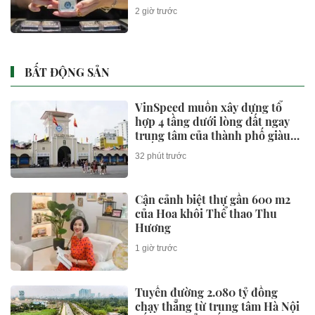
2 giờ trước
BẤT ĐỘNG SẢN
VinSpeed muốn xây dựng tổ
hợp 4 tầng dưới lòng đất ngay
trung tâm của thành phố giàu
nhất Việt Nam
32 phút trước
Cận cảnh biệt thự gần 600 m2
của Hoa khôi Thể thao Thu
Hương
1 giờ trước
Tuyến đường 2.080 tỷ đồng
chạy thẳng từ trung tâm Hà Nội