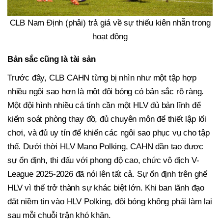
CLB Nam Định (phải) trả giá về sự thiếu kiên nhẫn trong
hoạt động
Bản sắc cũng là tài sản
Trước đây, CLB CAHN từng bị nhìn như một tập hợp
nhiều ngôi sao hơn là một đội bóng có bản sắc rõ ràng.
Một đội hình nhiều cá tính cần một HLV đủ bản lĩnh để
kiểm soát phòng thay đồ, đủ chuyên môn để thiết lập lối
chơi, và đủ uy tín để khiến các ngôi sao phục vụ cho tập
thể. Dưới thời HLV Mano Polking, CAHN dần tạo được
sự ổn định, thi đấu với phong độ cao, chức vô địch V-
League 2025-2026 đã nói lên tất cả. Sự ổn định trên ghế
HLV vì thế trở thành sự khác biệt lớn. Khi ban lãnh đạo
đặt niềm tin vào HLV Polking, đội bóng không phải làm lại
sau mỗi chuỗi trận khó khăn.