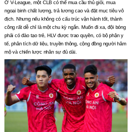
Ở V-League, một CLB có thể mua cầu thủ giỏi, mua
ngoại binh chất lượng, trả lương cao và đặt mục tiêu vô
địch. Nhưng nếu không có cấu trúc vận hành tốt, thành
công rất dễ chỉ là một chu kỳ ngắn. Muốn đi xa, đội bóng
phải có đào tạo trẻ, HLV được trao quyền, có bộ phận y
tế, phân tích dữ liệu, truyền thông, cộng đồng người hâm
mộ và chiến lược nhân sự đủ dài.