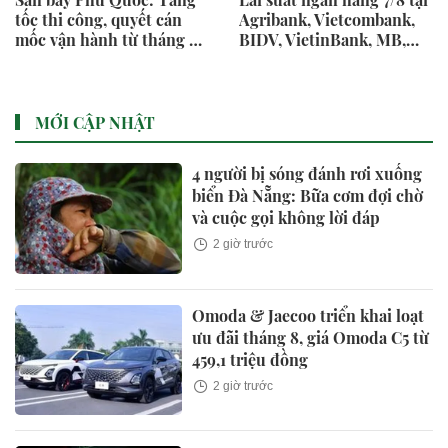
tốc thi công, quyết cán
Agribank, Vietcombank,
mốc vận hành từ tháng 4-
BIDV, VietinBank, MB,
2027
Sacombank, HDBank,...
MỚI CẬP NHẬT
4 người bị sóng đánh rơi xuống
biển Đà Nẵng: Bữa cơm đợi chờ
và cuộc gọi không lời đáp
2 giờ trước
Omoda & Jaecoo triển khai loạt
ưu đãi tháng 8, giá Omoda C5 từ
459,1 triệu đồng
2 giờ trước