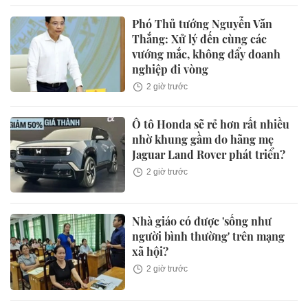
Phó Thủ tướng Nguyễn Văn
Thắng: Xử lý đến cùng các
vướng mắc, không đẩy doanh
nghiệp đi vòng
2 giờ trước
Ô tô Honda sẽ rẻ hơn rất nhiều
nhờ khung gầm do hãng mẹ
Jaguar Land Rover phát triển?
2 giờ trước
Nhà giáo có được 'sống như
người bình thường' trên mạng
xã hội?
2 giờ trước