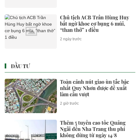
Chủ tịch ACB Trần Hùng Huy
bất ngờ khoe cơ bụng 6 múi,
“than thở” 1 điều
2 ngày trước
ĐẦU TƯ
Toàn cảnh nút giao ùn tắc bậc
nhất Quy Nhơn được đề xuất
làm cầu vượt
2 giờ trước
Thêm 5 tuyến cao tốc Quảng
Ngãi đến Nha Trang thu phí
không dừng từ ngày 14/8