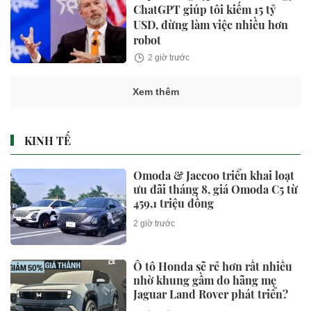
ChatGPT giúp tôi kiếm 15 tỷ
USD, đừng làm việc nhiều hơn
robot
2 giờ trước
Xem thêm
KINH TẾ
Omoda & Jaecoo triển khai loạt
ưu đãi tháng 8, giá Omoda C5 từ
459,1 triệu đồng
2 giờ trước
Ô tô Honda sẽ rẻ hơn rất nhiều
nhờ khung gầm do hãng mẹ
Jaguar Land Rover phát triển?