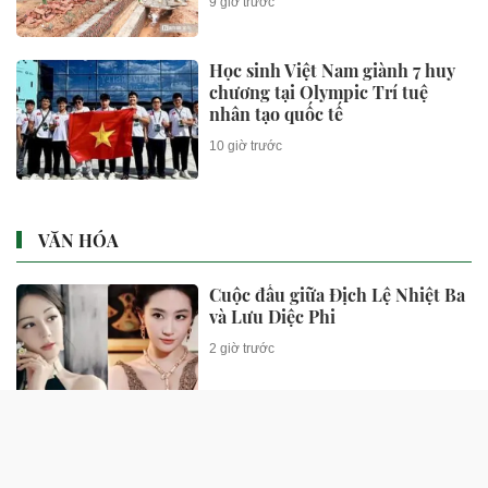
9 giờ trước
Học sinh Việt Nam giành 7 huy
chương tại Olympic Trí tuệ
nhân tạo quốc tế
10 giờ trước
VĂN HÓA
Cuộc đấu giữa Địch Lệ Nhiệt Ba
và Lưu Diệc Phi
2 giờ trước
'Nam thần không tuổi' Hoa ngữ
từng gặp tai nạn nghiêm trọng
giờ ra sao?