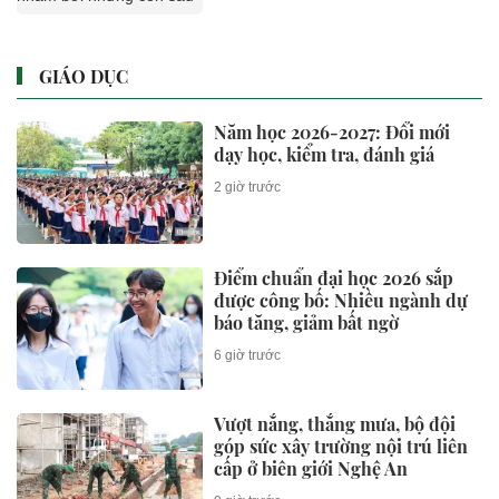
GIÁO DỤC
Năm học 2026-2027: Đổi mới
dạy học, kiểm tra, đánh giá
2 giờ trước
Điểm chuẩn đại học 2026 sắp
được công bố: Nhiều ngành dự
báo tăng, giảm bất ngờ
6 giờ trước
Vượt nắng, thắng mưa, bộ đội
góp sức xây trường nội trú liên
cấp ở biên giới Nghệ An