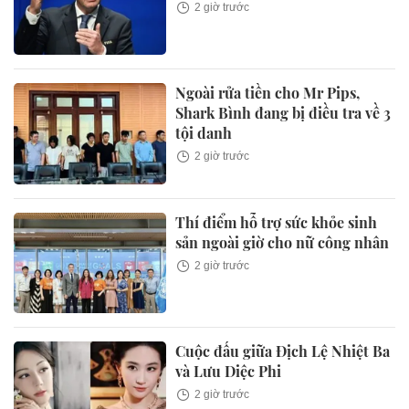
2 giờ trước
Ngoài rửa tiền cho Mr Pips,
Shark Bình đang bị điều tra về 3
tội danh
2 giờ trước
Thí điểm hỗ trợ sức khỏe sinh
sản ngoài giờ cho nữ công nhân
2 giờ trước
Cuộc đấu giữa Địch Lệ Nhiệt Ba
và Lưu Diệc Phi
2 giờ trước