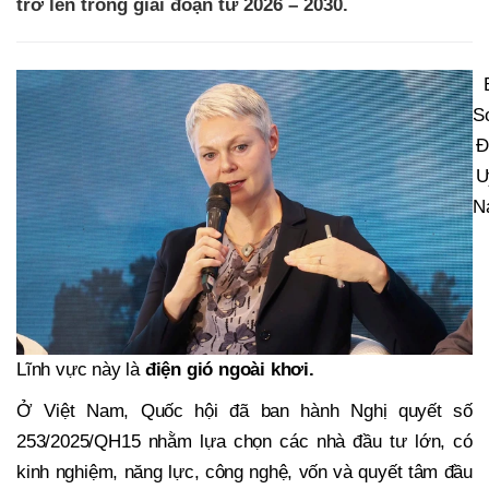
trở lên trong giai đoạn từ 2026 – 2030.
S
Đ
U
N
Lĩnh vực này là
điện gió ngoài khơi.
Ở Việt Nam, Quốc hội đã ban hành Nghị quyết số
253/2025/QH15 nhằm lựa chọn các nhà đầu tư lớn, có
kinh nghiệm, năng lực, công nghệ, vốn và quyết tâm đầu