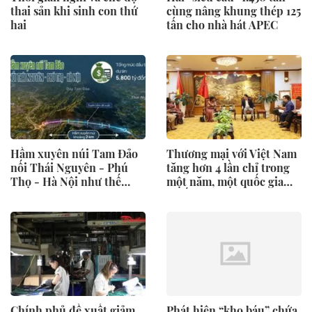
thai sản khi sinh con thứ
cùng nâng khung thép 125
hai
tấn cho nhà hát APEC
Hầm xuyên núi Tam Đảo
Thương mại với Việt Nam
nối Thái Nguyên - Phú
tăng hơn 4 lần chỉ trong
Thọ - Hà Nội như thế
một năm, một quốc gia
nào?
muốn làm 'cửa ngõ' cho
doanh nghiệp Việt bước
vào thị trường 1,4 tỷ người
tiêu dùng
Chính phủ đề xuất giảm
Phát hiện “kho báu” chứa