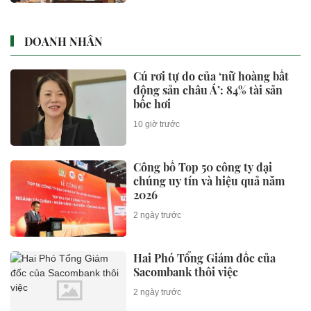
DOANH NHÂN
Cú rơi tự do của ‘nữ hoàng bất
động sản châu Á’: 84% tài sản
bốc hơi
10 giờ trước
Công bố Top 50 công ty đại
chúng uy tín và hiệu quả năm
2026
2 ngày trước
Hai Phó Tổng Giám đốc của
Sacombank thôi việc
2 ngày trước