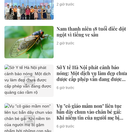
2 giờ trước
Nam thanh niên 18 tuổi điếc đột
ngột vì tiếng ve sầu
2 giờ trước
Sở Y tế Hà Nội phát cảnh báo
nóng: Một dịch vụ làm đẹp chưa
được cấp phép vẫn đang được
quảng cáo rầm rộ
6 giờ trước
Vụ "cô giáo mầm non" liên tục
bắn dây chun vào chân bé gái:
Khi niềm tin của người mẹ bị
gặm nhấm bởi những con sâu
6 giờ trước
mọt