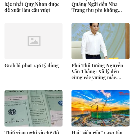
bậc nhất Quy Nhơn được
Quảng Ngãi đến Nha
đề xuất làm cầu vượt
Trang thu phí không
dừng từ ngày 14/8
Grab bị phạt 1,36 tỷ đồng
Phó Thủ tướng Nguyễn
Văn Thắng: Xử lý đến
cùng các vướng mắc,
không đẩy doanh nghiệp
đi vòng
Thời gian nghỉ và chế độ
Hai “siêu cẩu” 1.450 tấn