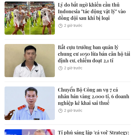
Lý do bất ngờ khiến cầu thủ
Indonesia "tác động vật lý" vào
đồng đội sau khi bị loại
2 giờ trước
Bắt cựu trưởng ban quản lý
chung cư 1050 lừa bán căn hộ tái
định cư, chiếm đoạt 2,1 tỉ
2 giờ trước
Chuyển Bộ Công an vụ 7 cá
nhân bán vàng 2.000 tỉ, 6 doanh
nghiệp kê khai sai thuế
2 giờ trước
Tỉ phú sáng lập 'cá voi' Strategy: