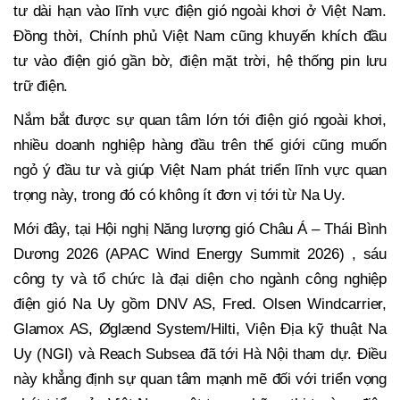
tư dài hạn vào lĩnh vực điện gió ngoài khơi ở Việt Nam.
Đồng thời, Chính phủ Việt Nam cũng khuyến khích đầu
tư vào điện gió gần bờ, điện mặt trời, hệ thống pin lưu
trữ điện.
Nắm bắt được sự quan tâm lớn tới điện gió ngoài khơi,
nhiều doanh nghiệp hàng đầu trên thế giới cũng muốn
ngỏ ý đầu tư và giúp Việt Nam phát triển lĩnh vực quan
trọng này, trong đó có không ít đơn vị tới từ Na Uy.
Mới đây, tại Hội nghị Năng lượng gió Châu Á – Thái Bình
Dương 2026 (APAC Wind Energy Summit 2026) , sáu
công ty và tổ chức là đại diện cho ngành công nghiệp
điện gió Na Uy gồm DNV AS, Fred. Olsen Windcarrier,
Glamox AS, Øglænd System/Hilti, Viện Địa kỹ thuật Na
Uy (NGI) và Reach Subsea đã tới Hà Nội tham dự. Điều
này khẳng định sự quan tâm mạnh mẽ đối với triển vọng