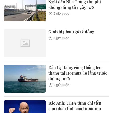
Ngãi đến Nha Trang thu phí
không dừng từ ngày 14/8
2 giờ trước
Grab bị phạt 1,36 tỷ đồng
2 giờ trước
Dầu bật tăng, căng thẳng leo
thang tại Hormuz, lo lắng trước
dự luật mới
2 giờ trước
Báo Anh: UEFA từng chi tiền
cho nhân tình của Infantino