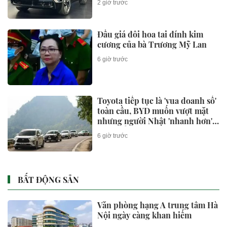
2 giờ trước
Đấu giá đôi hoa tai đính kim
cương của bà Trương Mỹ Lan
6 giờ trước
Toyota tiếp tục là 'vua doanh số'
toàn cầu, BYD muốn vượt mặt
nhưng người Nhật 'nhanh hơn' ở
một điểm
6 giờ trước
BẤT ĐỘNG SẢN
Văn phòng hạng A trung tâm Hà
Nội ngày càng khan hiếm