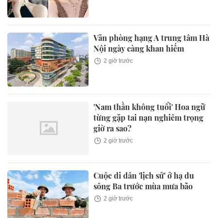
Văn phòng hạng A trung tâm Hà
Nội ngày càng khan hiếm
2 giờ trước
'Nam thần không tuổi' Hoa ngữ
từng gặp tai nạn nghiêm trọng
giờ ra sao?
2 giờ trước
Cuộc di dân 'lịch sử' ở hạ du
sông Ba trước mùa mưa bão
2 giờ trước