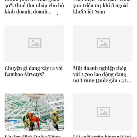
30% thuế thu nhập cho hộ
500 triệu m3 khí ở ngoài
kinh doanh, doanh
khơi Việt Nam
nghiệp có doanh thu đến
10 tỷ đồng
Chuyện gì đang xảy ra với
Một doanh nghiệp thép
Bamboo Airways?
với 2.700 lao động đang
nợ Trung Quốc gần 1,3 tỷ
USD
Sân bay Phú Quốc: Tăng
Lãi suất ngân hàng 7/8 tại