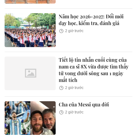
Năm học 2026-2027: Đổi mới
dạy học, kiểm tra, đánh giá
2 giờ trước
Tiết lộ tin nhắn cuối cùng của
nam ca sĩ 8X vừa được tìm thấy
tử vong dưới sông sau 1 ngày
mất tích
2 giờ trước
Cha của Messi qua đời
2 giờ trước