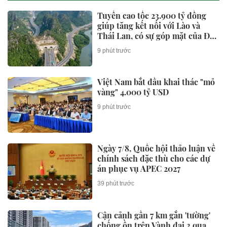
Tuyến cao tốc 23.900 tỷ đồng
giúp tăng kết nối với Lào và
Thái Lan, có sự góp mặt của Đèo
Cả đang được thực hiện ra sao?
9 phút trước
Việt Nam bắt đầu khai thác "mỏ
vàng" 4.000 tỷ USD
9 phút trước
Ngày 7/8, Quốc hội thảo luận về
chính sách đặc thù cho các dự
án phục vụ APEC 2027
39 phút trước
Cận cảnh gần 7 km gắn 'tường'
chống ồn trên Vành đai 3 qua