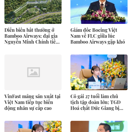
Diễn biến bất thường ở
Giám đốc Boeing Việt
Bamboo Airways; đại gia
Nam về FLC giữa lúc
Nguyễn Minh Chính tiềm
Bamboo Airways gặp khó
lực ra sao?
VinFast mảng sản xuất tại
Cô gái 27 tuổi làm chủ
Việt Nam tiếp tục biến
tịch tập đoàn lớn; TGĐ
động nhân sự cấp cao
Hoá chất Đức Giang bị
khởi tố