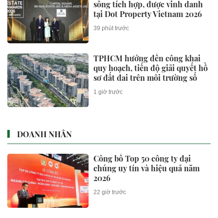
sống tích hợp, được vinh danh
tại Dot Property Vietnam 2026
39 phút trước
TPHCM hướng đến công khai
quy hoạch, tiến độ giải quyết hồ
sơ đất đai trên môi trường số
1 giờ trước
DOANH NHÂN
Công bố Top 50 công ty đại
chúng uy tín và hiệu quả năm
2026
22 giờ trước