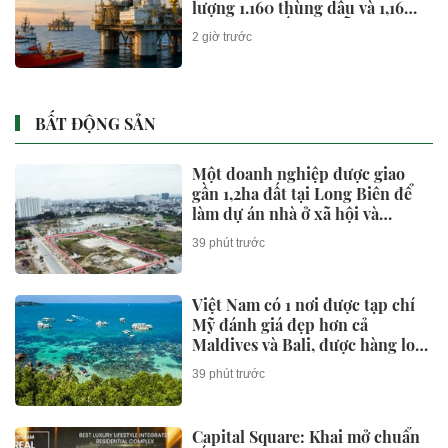
lượng 1.160 thùng dầu và 1,16
triệu mét khối khí mỗi ngày
2 giờ trước
BẤT ĐỘNG SẢN
Một doanh nghiệp được giao
gần 1,2ha đất tại Long Biên để
làm dự án nhà ở xã hội và
thương mại
39 phút trước
Việt Nam có 1 nơi được tạp chí
Mỹ đánh giá đẹp hơn cả
Maldives và Bali, được hàng loạt
“ông lớn” Sun Group, Vingroup,
39 phút trước
BIM Group... chọn làm điểm
đến
Capital Square: Khai mở chuẩn