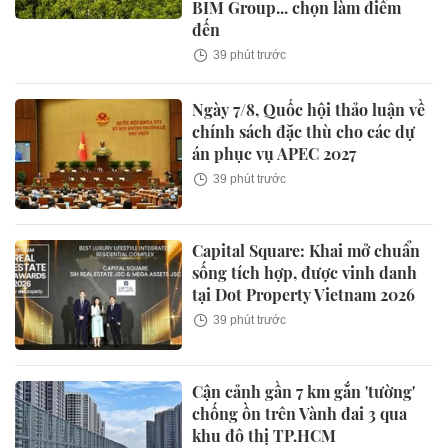
BIM Group... chọn làm điểm
đến
39 phút trước
Ngày 7/8, Quốc hội thảo luận về
chính sách đặc thù cho các dự
án phục vụ APEC 2027
39 phút trước
Capital Square: Khai mở chuẩn
sống tích hợp, được vinh danh
tại Dot Property Vietnam 2026
39 phút trước
Cận cảnh gần 7 km gắn 'tường'
chống ồn trên Vành đai 3 qua
khu đô thị TP.HCM