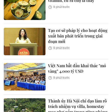
vitamin, cứ ra chợ là thấy
9 phút trước
Tạo cơ sở pháp lý cho hoạt động
xuất bản phát triển trong giai
đoạn mới
9 phút trước
Việt Nam bắt đầu khai thác "mỏ
vàng" 4.000 tỷ USD
9 phút trước
Thành ủy Hà Nội chỉ đạo làm rõ
trách nhiệm vụ villa, homestay
mọc như nấm trong rừng phòng