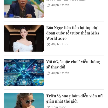
40 phút trước
Bảo Ngọc liên tiếp lọt top dự
đoán quốc tế trước thềm Miss
World 2026
40 phút trước
Với 6G, "cuộc chơi" viễn thông
sẽ thay đổi
40 phút trước
Triệu Vy vào nhóm diễn viên nữ
giàu nhất thế giới
1 giờ trước