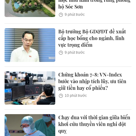
hộ Sóc Sơn
9 phút trước
Bộ trưởng Bộ GD&ĐT đề xuất
cấp học bổng cho ngành, lĩnh
vực trọng điểm
9 phút trước
Chứng khoán 7-8: VN-Index
bước vào nhịp tích lũy, ưu tiên
giữ tiền hay cổ phiếu?
10 phút trước
Chạy đua với thời gian giữa biển
khơi cứu thuyền viên nghi đột
quỵ