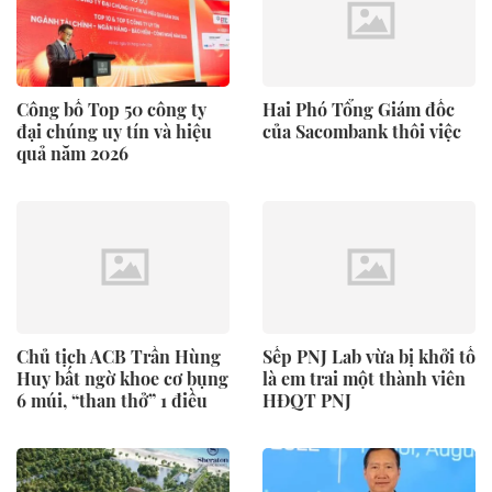
Công bố Top 50 công ty
Hai Phó Tổng Giám đốc
đại chúng uy tín và hiệu
của Sacombank thôi việc
quả năm 2026
Chủ tịch ACB Trần Hùng
Sếp PNJ Lab vừa bị khởi tố
Huy bất ngờ khoe cơ bụng
là em trai một thành viên
6 múi, “than thở” 1 điều
HĐQT PNJ