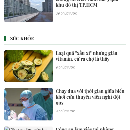
khu đô thị TP.HCM
39 phút trước
SỨC KHỎE
Loại quả "xấu xí" nhưng giàu
vitamin, cứ ra chợ là thấy
9 phút trước
Chạy đua với thời gian giữa biển
khơi cứu thuyền viên nghi đột
quỵ
9 phút trước
Công an làm việc tại phòng