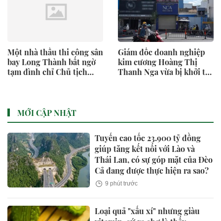
Một nhà thầu thi công sân
Giám đốc doanh nghiệp
bay Long Thành bất ngờ
kim cương Hoàng Thị
tạm đình chỉ Chủ tịch
Thanh Nga vừa bị khởi tố
HĐQT
là ai?
MỚI CẬP NHẬT
Tuyến cao tốc 23.900 tỷ đồng
giúp tăng kết nối với Lào và
Thái Lan, có sự góp mặt của Đèo
Cả đang được thực hiện ra sao?
9 phút trước
Loại quả "xấu xí" nhưng giàu