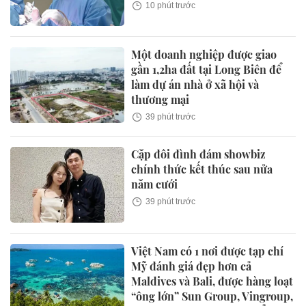
10 phút trước
Một doanh nghiệp được giao
gần 1,2ha đất tại Long Biên để
làm dự án nhà ở xã hội và
thương mại
39 phút trước
Cặp đôi đình đám showbiz
chính thức kết thúc sau nửa
năm cưới
39 phút trước
Việt Nam có 1 nơi được tạp chí
Mỹ đánh giá đẹp hơn cả
Maldives và Bali, được hàng loạt
“ông lớn” Sun Group, Vingroup,