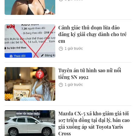
Cảnh giác thủ đoạn lừa đảo
đăng ký giải chạy dành cho trẻ
em
1 giờ trước
Tuyên án tử hình sao nữ nổi
tiếng SN 1992
1 giờ trước
Mazda CX-5 xả kho giảm giá tới
107 triệu đồng tại đại lý, bản cao
giá xuống áp sát Toyota Yaris
Cross