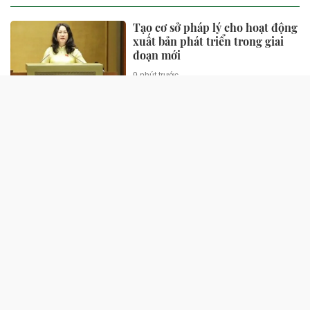
Tạo cơ sở pháp lý cho hoạt động
xuất bản phát triển trong giai
đoạn mới
9 phút trước
Cặp đôi đình đám showbiz
chính thức kết thúc sau nửa
năm cưới
39 phút trước
Triệu Vy vào nhóm diễn viên nữ
giàu nhất thế giới
1 giờ trước
Tuyên án tử hình sao nữ nổi