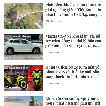
Phát hiện 'kho báu' lớn nhất thế
giới tại láng giềng Việt Nam: giá
khai thác dưới 1 USD/kg, công ty
được Bill Gates, Amazon hậu
39 phút trước
thuẫn lập tức quan tâm
Mazda CX-5 xả kho giảm giá tới
107 triệu đồng tại đại lý, bản cao
giá xuống áp sát Toyota Yaris
Cross
1 giờ trước
Honda Click160 2026 ra mắt với
phanh ABS và thiết kế mới, sẵn
sàng thách thức Honda Air
Blade và Yamaha NVX
1 giờ trước
Khoan 600m xuống vùng nước
nông, phát hiện mỏ dầu khí trữ