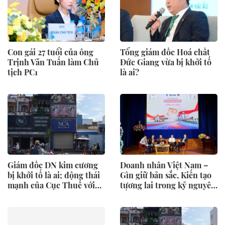
Con gái 27 tuổi của ông
Tổng giám đốc Hoá chất
Trịnh Văn Tuấn làm Chủ
Đức Giang vừa bị khởi tố
tịch PC1
là ai?
Giám đốc DN kim cương
Doanh nhân Việt Nam –
bị khởi tố là ai; động thái
Gìn giữ bản sắc, Kiến tạo
mạnh của Cục Thuế với
tương lai trong kỷ nguyên
nửa triệu DN
số