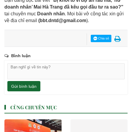
Bạn đang đọc bài viết
"Bị khởi tố vì dự án rau má, ‘nữ
doanh nhân’ Mai Hà Trang đã kêu gọi đầu tư ra sao?"
tại chuyên mục
Doanh nhân
. Mọi bài vở cộng tác xin gửi
về địa chỉ email
(
bbt.dntd@gmail.com
).
Chia sẻ
Bình luận
Gửi bình luận
CÙNG CHUYÊN MỤC