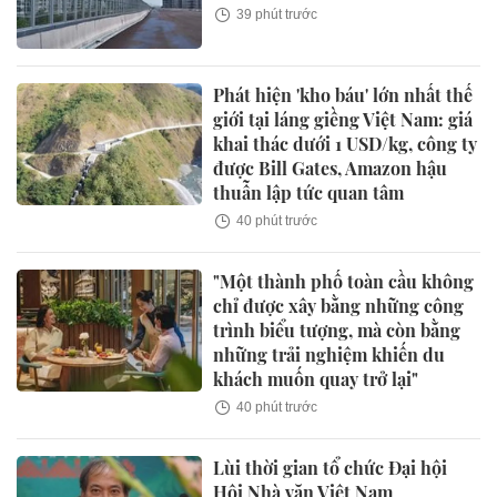
39 phút trước
Phát hiện 'kho báu' lớn nhất thế
giới tại láng giềng Việt Nam: giá
khai thác dưới 1 USD/kg, công ty
được Bill Gates, Amazon hậu
thuẫn lập tức quan tâm
40 phút trước
"Một thành phố toàn cầu không
chỉ được xây bằng những công
trình biểu tượng, mà còn bằng
những trải nghiệm khiến du
khách muốn quay trở lại"
40 phút trước
Lùi thời gian tổ chức Đại hội
Hội Nhà văn Việt Nam