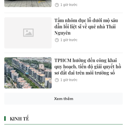
1 giờ trước
Tấm nhôm đục lỗ dưới mộ sâu
dẫn lối liệt sĩ về quê nhà Thái
Nguyên
1 giờ trước
TPHCM hướng đến công khai
quy hoạch, tiến độ giải quyết hồ
sơ đất đai trên môi trường số
1 giờ trước
Xem thêm
KINH TẾ