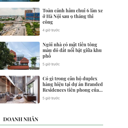
Toàn cảnh hầm chui 6 làn xe
ở Hà Nội sau 9 tháng thi
công
4 giờ trước
Ngôi nhà có mặt tiền tông
màu đỏ đất nổi bật giữa khu
phố
5 giờ trước
Có gì trong căn hộ duplex
hàng hiệu tại dự án Branded
Residences tiên phong của
KĐT Ciputra?
5 giờ trước
DOANH NHÂN