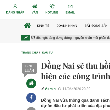
ĐĂNG NHẬP
VĂN
HOTLINE
EMAIL
KINH TẾ
DOANH NHÂN
BẤT ĐỘNG SẢN
ng hôm nay 8/8 đột ngột tăng dựng đứng, nguyên nhân một phần do báo cáo 
TRANG CHỦ
ĐẦU TƯ
Đồng Nai sẽ thu hồ
BÌNH
LUẬN
hiện các công trình
Admin
11/06/2026 20:39
Đồng Nai vừa thông qua danh sách t
dự án đầu tư phát triển của địa ph