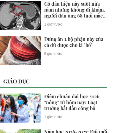
Có dấu hiệu này suốt nửa
năm nhưng không đi khám,
người đàn ông 68 tuổi mắc
ung thư giai đoạn 3
1 giờ trước
Đừng ăn 2 bộ phận này của
cá dù được cho là "bổ"
6 giờ trước
GIÁO DỤC
Điểm chuẩn đại học 2026
"nóng" từ hôm nay: Loạt
trường bắt đầu công bố
1 giờ trước
Năm học 2026-2027: Đổi mới