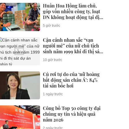
Huấn Hoa Hồng làm chủ,
góp vốn nhiều công ty, loạt
DN không hoạt động tại địa
chỉ
5 giờ trước
Cận cảnh nhan sắc “vạn
người mê” của nữ chủ tịch
sinh năm 1999 khi đi thị sát
dự án nghìn tỷ
10 giờ trước
Cú rơi tự do của ‘nữ hoàng
bất động sản châu Á’: 84%
tài sản bốc hơi
1 ngày trước
Công bố Top 50 công ty đại
chúng uy tín và hiệu quả
năm 2026
2 ngày trước