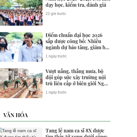
dạy học, kiểm tra, đánh giá
22 giờ trước
Điểm chuẩn đại học 2026
sắp được công bố: Nhiều
ngành dự báo tăng, giảm bất
ngờ
1 ngày trước
Vượt nắng, thắng mưa, bộ
đội góp sức xây trường nội
trú liên cấp ở biên giới Nghệ
An
1 ngày trước
VĂN HÓA
Tang lễ nam ca sĩ 8X được
tìm thấy tử vong dưới sống: