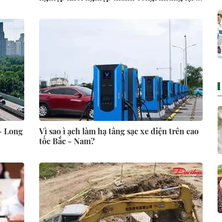
doanh nghiệp thực sự lớn
- Long
Vì sao ì ạch làm hạ tầng sạc xe điện trên cao
tốc Bắc - Nam?