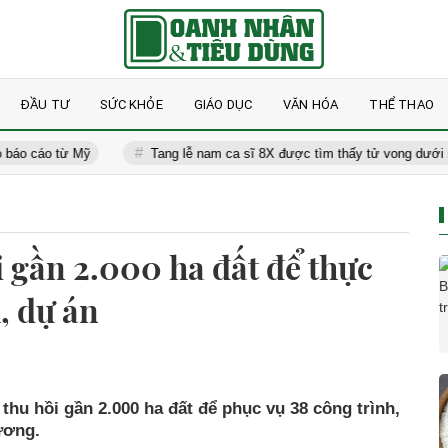
ĐẦU TƯ
SỨC KHỎE
GIÁO DỤC
VĂN HÓA
THỂ THAO
từ Mỹ
Tang lễ nam ca sĩ 8X được tìm thấy tử vong dưới sống: Mẹ gi
i gần 2.000 ha đất để thực
, dự án
hu hồi gần 2.000 ha đất để phục vụ 38 công trình,
ương.