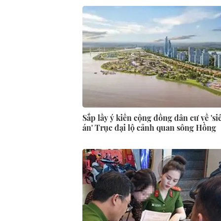
Sắp lấy ý kiến cộng đồng dân cư về 'si
án' Trục đại lộ cảnh quan sông Hồng