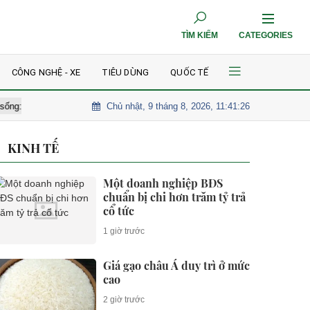
TÌM KIẾM
CATEGORIES
CÔNG NGHỆ - XE
TIÊU DÙNG
QUỐC TẾ
Chủ nhật, 9 tháng 8, 2026, 11:41:27
à - bạn gái khóc nghẹn, dàn sao thất thần đến tiễn biệt
Kỳ tích cứ
KINH TẾ
Một doanh nghiệp BĐS
chuẩn bị chi hơn trăm tỷ trả
cổ tức
1 giờ trước
Giá gạo châu Á duy trì ở mức
cao
2 giờ trước