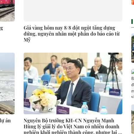
ng
Giá vàng hôm nay 8/8 đột ngột tăng dựng
đứng, nguyên nhân một phần do báo cáo từ
Mỹ
dự án
Nguyên Bộ trưởng KH-CN Nguyễn Mạnh
Hùng lý giải lý do Việt Nam có nhiều doanh
nghiệp khởi nghiệp thành công, nhưng lại ít