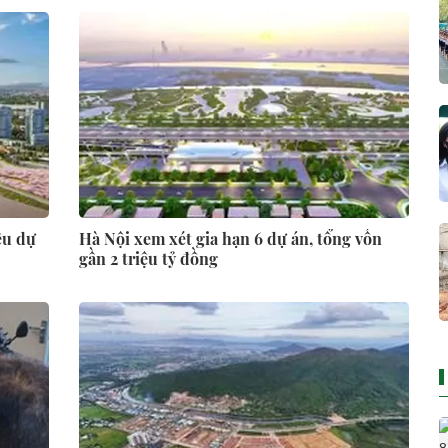
êu dự
Hà Nội xem xét gia hạn 6 dự án, tổng vốn
gần 2 triệu tỷ đồng