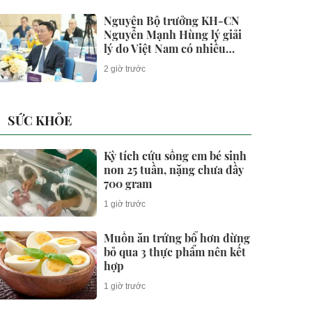
Nguyên Bộ trưởng KH-CN
Nguyễn Mạnh Hùng lý giải
lý do Việt Nam có nhiều
doanh nghiệp khởi nghiệp
2 giờ trước
thành công, nhưng lại ít
doanh nghiệp thực sự lớn
SỨC KHỎE
Kỳ tích cứu sống em bé sinh
non 25 tuần, nặng chưa đầy
700 gram
1 giờ trước
Muốn ăn trứng bổ hơn đừng
bỏ qua 3 thực phẩm nên kết
hợp
1 giờ trước