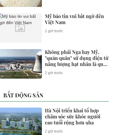
Mỹ báo tin vui bất ngờ đến
Việt Nam
2 giờ trước
Không phải Nga hay Mỹ,
"quán quân" sử dụng điện từ
năng lượng hạt nhân là quốc
gia nào?
2 giờ trước
BẤT ĐỘNG SẢN
Hà Nội triển khai tổ hợp
chăm sóc sức khỏe người
cao tuổi rộng hơn 9ha
2 giờ trước