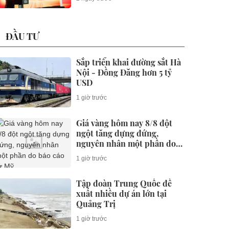
ĐẦU TƯ
Sắp triển khai đường sắt Hà
Nội - Đồng Đăng hơn 5 tỷ
USD
1 giờ trước
Giá vàng hôm nay 8/8 đột
ngột tăng dựng đứng,
nguyên nhân một phần do
báo cáo từ Mỹ
1 giờ trước
Tập đoàn Trung Quốc đề
xuất nhiều dự án lớn tại
Quảng Trị
1 giờ trước