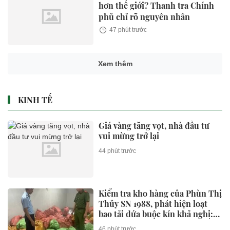
hơn thế giới? Thanh tra Chính
phủ chỉ rõ nguyên nhân
47 phút trước
Xem thêm
KINH TẾ
Giá vàng tăng vọt, nhà đầu tư
vui mừng trở lại
44 phút trước
Kiểm tra kho hàng của Phùn Thị
Thủy SN 1988, phát hiện loạt
bao tải dứa buộc kín khả nghi:
Lời khai của chủ kho hé lộ điều
46 phút trước