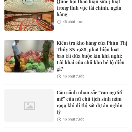
Quốc hội thảo luận sửa 3 luật
trong lĩnh vực tài chính, ngân
hàng
46 phút trước
Kiểm tra kho hàng của Phùn Thị
Thủy SN 1988, phát hiện loạt
bao tải dứa buộc kín khả nghi:
Lời khai của chủ kho hé lộ điều
gì?
46 phút trước
Cận cảnh nhan sắc “vạn người
mê” của nữ chủ tịch sinh năm
1999 khi đi thị sát dự án nghìn
tỷ
46 phút trước