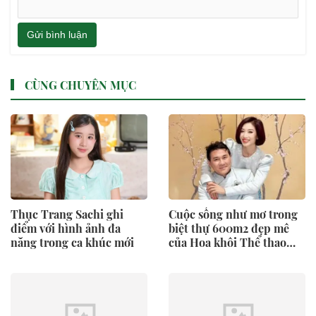
Gửi bình luận
CÙNG CHUYÊN MỤC
Thục Trang Sachi ghi
Cuộc sống như mơ trong
điểm với hình ảnh đa
biệt thự 600m2 đẹp mê
năng trong ca khúc mới
của Hoa khôi Thể thao
Thu Hương