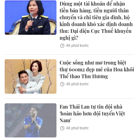
Dùng một tài khoản để nhận
tiền bán hàng, tiền người thân
chuyển và chi tiêu gia đình, hộ
kinh doanh khó xác định doanh
thu: Đại diện Cục Thuế khuyến
nghị gì?
46 phút trước
Cuộc sống như mơ trong biệt
thự 600m2 đẹp mê của Hoa khôi
Thể thao Thu Hương
46 phút trước
Fan Thái Lan tự tin đội nhà
'hoàn hảo hơn đội tuyển Việt
Nam'
46 phút trước