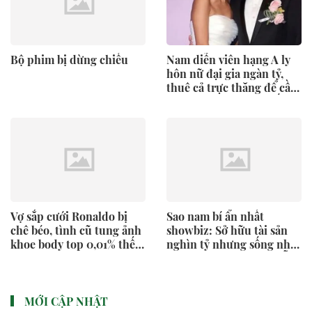
Bộ phim bị dừng chiếu
Nam diễn viên hạng A ly
hôn nữ đại gia ngàn tỷ,
thuê cả trực thăng để cầu
hôn giờ thành công cốc
Vợ sắp cưới Ronaldo bị
Sao nam bí ẩn nhất
chê béo, tình cũ tung ảnh
showbiz: Sở hữu tài sản
khoe body top 0,01% thế
nghìn tỷ nhưng sống như
giới
"người vô hình", đạo diễn
phải năn nỉ mới chịu
đóng phim
MỚI CẬP NHẬT