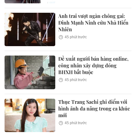
Anh trai vượt ngàn chông gai:
Đinh Mạnh Ninh cứu Nhà Hiển
Nhiên
45 phút trước
Đề xuất người bán hàng online,
công nhân xây dựng đóng
BHXH bắt buộc
45 phút trước
Thục Trang Sachi ghi điểm với
hình ảnh đa năng trong ca khúc
mới
45 phút trước