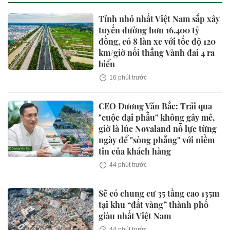
Tỉnh nhỏ nhất Việt Nam sắp xây
tuyến đường hơn 16.400 tỷ
đồng, có 8 làn xe với tốc độ 120
km/giờ nối thẳng Vành đai 4 ra
biển
16 phút trước
CEO Dương Văn Bắc: Trải qua
"cuộc đại phẫu" không gây mê,
giờ là lúc Novaland nỗ lực từng
ngày để "sòng phẳng" với niềm
tin của khách hàng
44 phút trước
Sẽ có chung cư 35 tầng cao 135m
tại khu “đất vàng” thành phố
giàu nhất Việt Nam
44 phút trước