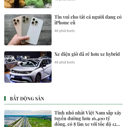
gì?
Tin vui cho tất cả người đang có
iPhone cũ
46 phút trước
Xe điện giờ đã rẻ hơn xe hybrid
46 phút trước
BẤT ĐỘNG SẢN
Tỉnh nhỏ nhất Việt Nam sắp xây
tuyến đường hơn 16.400 tỷ
đồng, có 8 làn xe với tốc độ 120