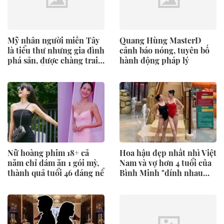
Mỹ nhân người miền Tây
Quang Hùng MasterD
là tiểu thư nhưng gia đình
cảnh báo nóng, tuyên bố
phá sản, được chàng trai
hành động pháp lý
kém 4 tuổi mang 20 cây
vàng hỏi cưới
Nữ hoàng phim 18+ cả
Hoa hậu đẹp nhất nhì Việt
năm chỉ dám ăn 1 gói mỳ,
Nam và vợ hơn 4 tuổi của
thành quả tuổi 46 đáng nể
Bình Minh "dính nhau
như sam" từ Việt Nam
sang Mỹ