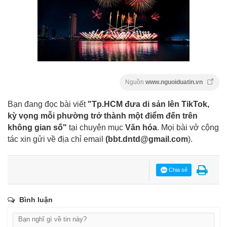
Nguồn
www.nguoiduatin.vn
Bạn đang đọc bài viết
"Tp.HCM đưa di sản lên TikTok,
kỳ vọng mỗi phường trở thành một điểm đến trên
không gian số"
tại chuyên mục
Văn hóa
. Mọi bài vở cộng
tác xin gửi về địa chỉ email
(
bbt.dntd@gmail.com
).
Chia sẻ
Bình luận