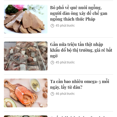
Bỏ phố về quê nuôi ngỗng,
người đàn ông xây đế chế gan
ngỗng thách thức Pháp
45 phút trước
Gần nửa triệu tấn thịt nhập
khẩu đổ bộ thị trường, giá rẻ bất
ngờ
45 phút trước
Ta cần bao nhiêu omega-3 mỗi
ngày, lấy từ đâu?
46 phút trước