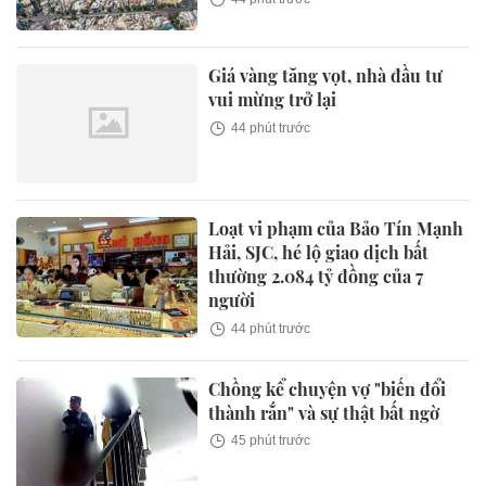
Giá vàng tăng vọt, nhà đầu tư
vui mừng trở lại
44 phút trước
Loạt vi phạm của Bảo Tín Mạnh
Hải, SJC, hé lộ giao dịch bất
thường 2.084 tỷ đồng của 7
người
44 phút trước
Chồng kể chuyện vợ "biến đổi
thành rắn" và sự thật bất ngờ
45 phút trước