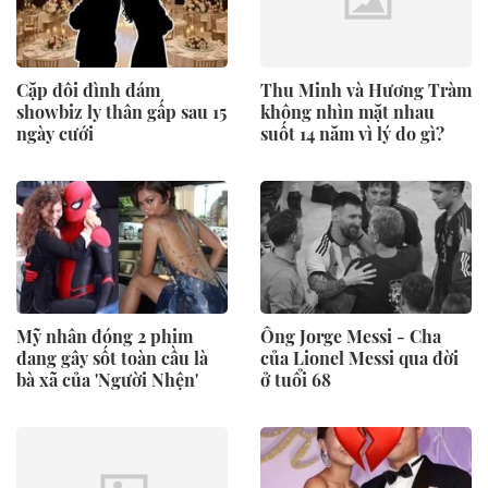
Cặp đôi đình đám
Thu Minh và Hương Tràm
showbiz ly thân gấp sau 15
không nhìn mặt nhau
ngày cưới
suốt 14 năm vì lý do gì?
Mỹ nhân đóng 2 phim
Ông Jorge Messi - Cha
đang gây sốt toàn cầu là
của Lionel Messi qua đời
bà xã của 'Người Nhện'
ở tuổi 68