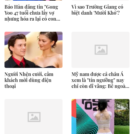
Báo Hàn đăng tin "Gong
Vì sao Trường Giang có
Yoo 47 tuổi chưa lấy vợ
biệt danh 'Mười Khó'?
nhưng hóa ra lại có con
đầu lòng"
Người Nhện cưới, cấm
Mỹ nam được cả châu Á
khách mời dùng điện
xem là "tín ngưỡng" nay
thoại
chỉ còn dĩ vãng: Bề ngoài
thê thảm nhưng hoá ra là
trùm