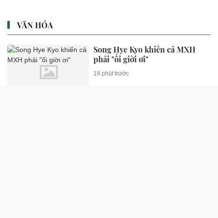
VĂN HÓA
Song Hye Kyo khiến cả MXH
phải "ối giời ơi"
18 phút trước
Vẻ đẹp lãng tử của Phó chủ tịch
Hội Điện ảnh Việt Nam khiến nữ
đại gia yêu suốt 20 năm
50 phút trước
Báo Hàn đăng tin "Gong Yoo 47
tuổi chưa lấy vợ nhưng hóa ra
lại có con đầu lòng"
1 giờ trước