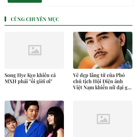
CÙNG CHUYÊN MỤC
Song Hye Kyo khiến cả
Vẻ đẹp lãng tử của Phó
MXH phải "ối giời ơi"
chủ tịch Hội Điện ảnh
Việt Nam khiến nữ đại gia
yêu suốt 20 năm