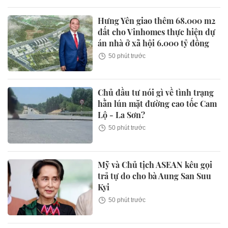
Hưng Yên giao thêm 68.000 m2
đất cho Vinhomes thực hiện dự
án nhà ở xã hội 6.000 tỷ đồng
50 phút trước
Chủ đầu tư nói gì về tình trạng
hằn lún mặt đường cao tốc Cam
Lộ - La Sơn?
50 phút trước
Mỹ và Chủ tịch ASEAN kêu gọi
trả tự do cho bà Aung San Suu
Kyi
50 phút trước