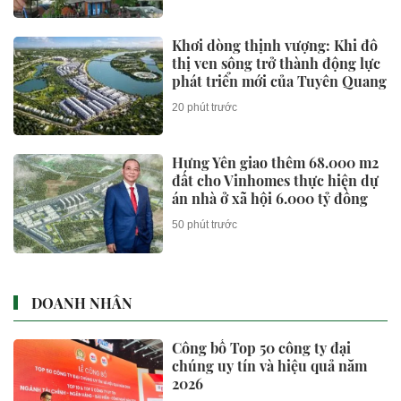
Khơi dòng thịnh vượng: Khi đô
thị ven sông trở thành động lực
phát triển mới của Tuyên Quang
20 phút trước
Hưng Yên giao thêm 68.000 m2
đất cho Vinhomes thực hiện dự
án nhà ở xã hội 6.000 tỷ đồng
50 phút trước
DOANH NHÂN
Công bố Top 50 công ty đại
chúng uy tín và hiệu quả năm
2026