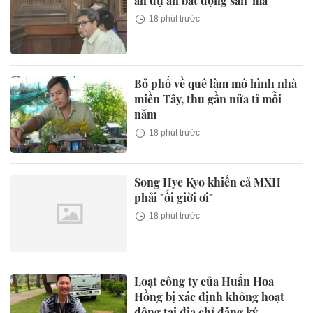
án dự án bất động sản 'ma'
18 phút trước
Bỏ phố về quê làm mô hình nhà
miền Tây, thu gần nửa tỉ mỗi
năm
18 phút trước
Song Hye Kyo khiến cả MXH
phải "ối giời ơi"
18 phút trước
Loạt công ty của Huấn Hoa
Hồng bị xác định không hoạt
động tại địa chỉ đăng ký