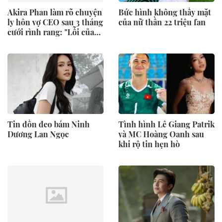
Akira Phan làm rõ chuyện
Bức hình không thấy mặt
ly hôn vợ CEO sau 3 tháng
của nữ thần 22 triệu fan
cưới rình rang: "Lỗi của
anh, anh xin nhận"
Tin đồn đeo bám Ninh
Tình hình Lê Giang Patrik
Dương Lan Ngọc
và MC Hoàng Oanh sau
khi rộ tin hẹn hò