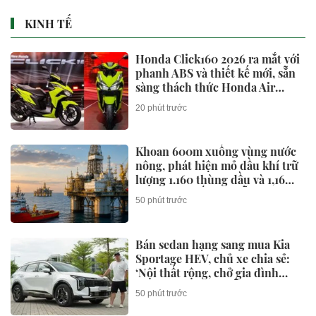
KINH TẾ
Honda Click160 2026 ra mắt với
phanh ABS và thiết kế mới, sẵn
sàng thách thức Honda Air
Blade và Yamaha NVX
20 phút trước
Khoan 600m xuống vùng nước
nông, phát hiện mỏ dầu khí trữ
lượng 1.160 thùng dầu và 1,16
triệu mét khối khí mỗi ngày
50 phút trước
Bán sedan hạng sang mua Kia
Sportage HEV, chủ xe chia sẻ:
‘Nội thất rộng, chở gia đình
300-500km/ngày vẫn thoải mái,
50 phút trước
đi phố như xe điện’