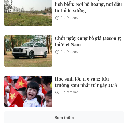
lịch biển: Nơi bỏ hoang, nơi đầu
tư thì bị vướng
1 giờ trước
Chốt ngày công bố giá Jaecoo J5
tại Việt Nam
1 giờ trước
Học sinh lớp 1, 9 và 12 tựu
trường sớm nhất từ ngày 22/8
1 giờ trước
Xem thêm