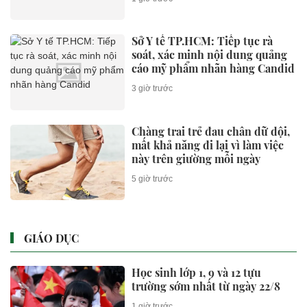
Sở Y tế TP.HCM: Tiếp tục rà
soát, xác minh nội dung quảng
cáo mỹ phẩm nhãn hàng Candid
3 giờ trước
Chàng trai trẻ đau chân dữ dội,
mất khả năng đi lại vì làm việc
này trên giường mỗi ngày
5 giờ trước
GIÁO DỤC
Học sinh lớp 1, 9 và 12 tựu
trường sớm nhất từ ngày 22/8
1 giờ trước