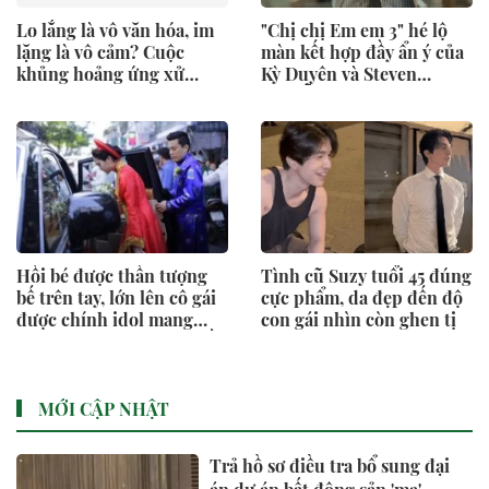
Lo lắng là vô văn hóa, im
"Chị chị Em em 3" hé lộ
lặng là vô cảm? Cuộc
màn kết hợp đầy ẩn ý của
khủng hoảng ứng xử
Kỳ Duyên và Steven
quanh vóc dáng của
Nguyễn
Ariana Grande
Hồi bé được thần tượng
Tình cũ Suzy tuổi 45 đúng
bế trên tay, lớn lên cô gái
cực phẩm, da đẹp đến độ
được chính idol mang
con gái nhìn còn ghen tị
Rolls-Royce 35 tỷ rước về
làm vợ
MỚI CẬP NHẬT
Trả hồ sơ điều tra bổ sung đại