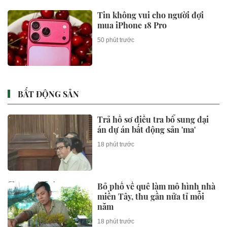
Tin không vui cho người đợi
mua iPhone 18 Pro
50 phút trước
BẤT ĐỘNG SẢN
Trả hồ sơ điều tra bổ sung đại
án dự án bất động sản 'ma'
18 phút trước
Bỏ phố về quê làm mô hình nhà
miền Tây, thu gần nửa tỉ mỗi
năm
18 phút trước