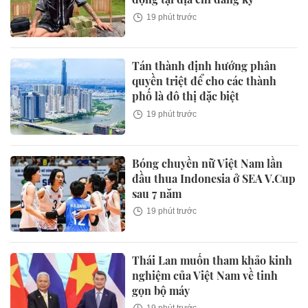
19 phút trước
Tán thành định hướng phân
quyền triệt để cho các thành
phố là đô thị đặc biệt
19 phút trước
Bóng chuyền nữ Việt Nam lần
đầu thua Indonesia ở SEA V.Cup
sau 7 năm
19 phút trước
Thái Lan muốn tham khảo kinh
nghiệm của Việt Nam về tinh
gọn bộ máy
19 phút trước