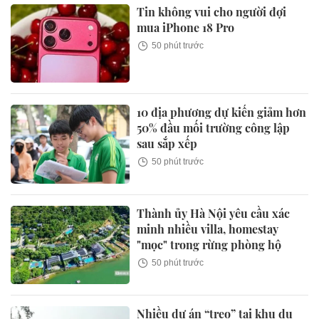
Tin không vui cho người đợi
mua iPhone 18 Pro
50 phút trước
10 địa phương dự kiến giảm hơn
50% đầu mối trường công lập
sau sắp xếp
50 phút trước
Thành ủy Hà Nội yêu cầu xác
minh nhiều villa, homestay
"mọc" trong rừng phòng hộ
50 phút trước
Nhiều dự án “treo” tại khu du