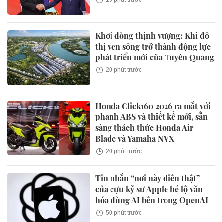
Khơi dòng thịnh vượng: Khi đô
thị ven sông trở thành động lực
phát triển mới của Tuyên Quang
20 phút trước
Honda Click160 2026 ra mắt với
phanh ABS và thiết kế mới, sẵn
sàng thách thức Honda Air
Blade và Yamaha NVX
20 phút trước
Tin nhắn “nơi này điên thật”
của cựu kỹ sư Apple hé lộ văn
hóa dùng AI bên trong OpenAI
50 phút trước