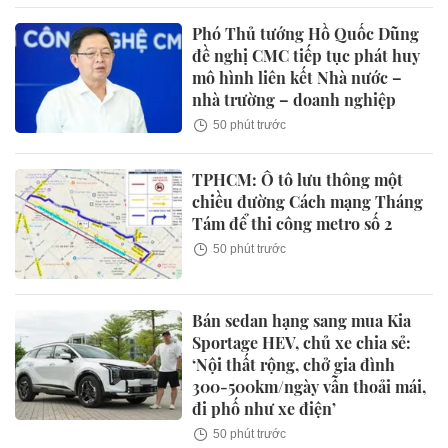
Phó Thủ tướng Hồ Quốc Dũng
đề nghị CMC tiếp tục phát huy
mô hình liên kết Nhà nước –
nhà trường – doanh nghiệp
50 phút trước
TPHCM: Ô tô lưu thông một
chiều đường Cách mạng Tháng
Tám để thi công metro số 2
50 phút trước
Bán sedan hạng sang mua Kia
Sportage HEV, chủ xe chia sẻ:
‘Nội thất rộng, chở gia đình
300-500km/ngày vẫn thoải mái,
đi phố như xe điện’
50 phút trước