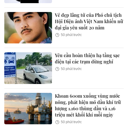
Vẻ đẹp lãng tử của Phó chủ tịch
Hội Điện ảnh Việt Nam khiến nữ
đại gia yêu suốt 20 năm
50 phút trước
Yêu cầu hoàn thiện hạ tầng sạc
điện tại các trạm dừng nghỉ
50 phút trước
Khoan 600m xuống vùng nước
nông, phát hiện mỏ dầu khí trữ
lượng 1.160 thùng dầu và 1,16
triệu mét khối khí mỗi ngày
50 phút trước