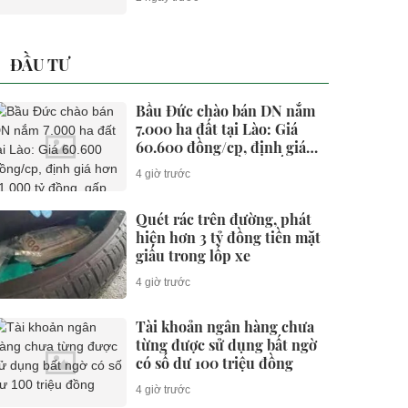
ĐẦU TƯ
Bầu Đức chào bán DN nắm
7.000 ha đất tại Lào: Giá
60.600 đồng/cp, định giá
hơn 11.000 tỷ đồng, gấp rưỡi
4 giờ trước
công ty của ông Trần Bá
Dương
Quét rác trên đường, phát
hiện hơn 3 tỷ đồng tiền mặt
giấu trong lốp xe
4 giờ trước
Tài khoản ngân hàng chưa
từng được sử dụng bất ngờ
có số dư 100 triệu đồng
4 giờ trước