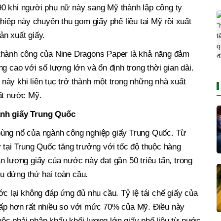
0 khi người phụ nữ này sang Mỹ thành lập công ty
p này chuyên thu gom giấy phế liệu tại Mỹ rồi xuất
ản xuất giấy.
 thành công của Nine Dragons Paper là khả năng đảm
g cao với số lượng lớn và ổn định trong thời gian dài.
ày khi liên tục trở thành một trong những nhà xuất
hất nước Mỹ.
ành giấy Trung Quốc
bùng nổ của ngành công nghiệp giấy Trung Quốc. Từ
 tại Trung Quốc tăng trưởng với tốc độ thuộc hàng
n lượng giấy của nước này đạt gần 50 triệu tấn, trong
ều đứng thứ hai toàn cầu.
ớc lại không đáp ứng đủ nhu cầu. Tỷ lệ tái chế giấy của
ấp hơn rất nhiều so với mức 70% của Mỹ. Điều này
ộc phải nhập khẩu khối lượng lớn giấy phế liệu từ nước