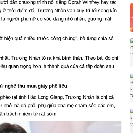
ười dẫn chương trình nổi tiếng Oprah Winfrey hay tác
g ở thời điểm đó, Trương Nhân vẫn duy trì lối sống kín
à là người phụ nữ có vóc dáng nhỏ nhắn, gương mặt
ất hiện quá nhiều trước công chúng", bà từng chia sẻ
nhất, Trương Nhân tỏ ra khá bình thản. Theo bà, đó chỉ
iều quan trọng hơn là thành quả của cả tập đoàn sau
ừ nghề thu mua giấy phế liệu
nghèo tại tỉnh Hắc Long Giang, Trương Nhân là chị cả
 từ nhỏ, bà đã phải phụ giúp cha mẹ chăm sóc các em,
thần trách nhiệm từ rất sớm.