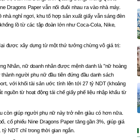
ne Dragons Paper vẫn nối đuôi nhau ra vào nhà máy.
ề nhà nghỉ ngơi, khu tổ hợp sản xuất giấy vẫn sáng đèn
hổng lồ từ các tập đoàn lớn như Coca-Cola, Nike,
 lại được xây dựng từ một thứ tưởng chừng vô giá trị:
ơng Nhân, nữ doanh nhân được mệnh danh là "nữ hoàng
ở thành người phụ nữ đầu tiên đứng đầu danh sách
t, với khối tài sản ước tính lên tới 27 tỷ NDT (khoảng
ắt nguồn từ hoạt động tái chế giấy phế liệu nhập khẩu từ
u còn giúp người phụ nữ này trở nên giàu có hơn nữa.
bố, cổ phiếu Nine Dragons Paper tăng gần 3%, giúp giá
1 tỷ NDT chỉ trong thời gian ngắn.