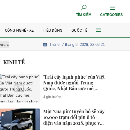
TÌM KIẾM
CATEGORIES
CÔNG NGHỆ - XE
TIÊU DÙNG
QUỐC TẾ
Thứ 6, 7 tháng 8, 2026, 22:03:22
chồng mình
Cặp diễn viên phim giờ vàng Việt vừa công khai yêu đã 
KINH TẾ
'Trái cây hạnh phúc' của Việt
Nam được người Trung
Quốc, Nhật Bản cực mê,
hàng loạt đại gia chạy đua
4 giờ trước
mở rộng diện tích
Một 'vua pin' tuyên bố sẽ xây
10.000 trạm đổi pin ô tô
điện vào năm 2028, phục vụ
1 triệu xe mỗi ngày chỉ với 3