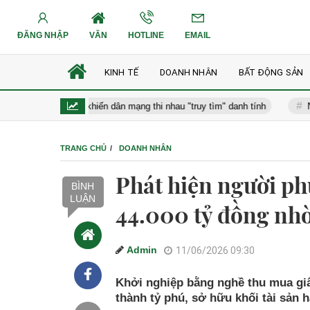
ĐĂNG NHẬP
VĂN
HOTLINE
EMAIL
KINH TẾ
DOANH NHÂN
BẤT ĐỘNG SẢN
 trai hút mắt khiến dân mạng thi nhau "truy tìm" danh tính
Nếu nhan
TRANG CHỦ
DOANH NHÂN
Phát hiện người ph
BÌNH
LUẬN
44.000 tỷ đồng nhờ
Admin
11/06/2026 09:30
Khởi nghiệp bằng nghề thu mua gi
thành tỷ phú, sở hữu khối tài sản 