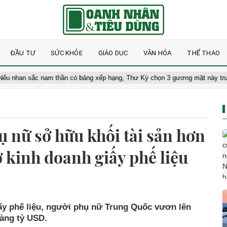
ĐẦU TƯ
SỨC KHỎE
GIÁO DỤC
VĂN HÓA
THỂ THAO
 sắc nam thần có bảng xếp hạng, Thư Kỳ chọn 3 gương mặt này trước cả 
ụ nữ sở hữu khối tài sản hơn
 kinh doanh giấy phế liệu
ấy phế liệu, người phụ nữ Trung Quốc vươn lên
hàng tỷ USD.