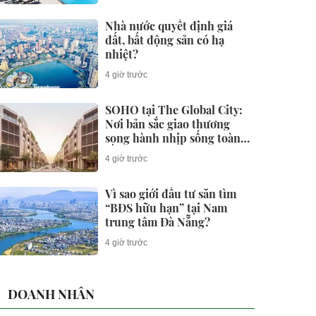
Nhà nước quyết định giá
đất, bất động sản có hạ
nhiệt?
4 giờ trước
SOHO tại The Global City:
Nơi bản sắc giao thương
song hành nhịp sống toàn
cầu
4 giờ trước
Vì sao giới đầu tư săn tìm
“BĐS hữu hạn” tại Nam
trung tâm Đà Nẵng?
4 giờ trước
DOANH NHÂN