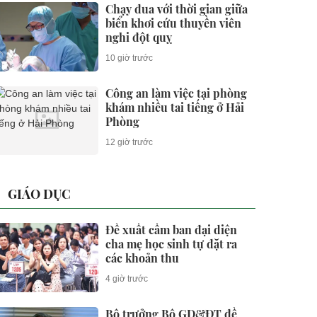
Chạy đua với thời gian giữa
biển khơi cứu thuyền viên
nghi đột quỵ
10 giờ trước
Công an làm việc tại phòng
khám nhiều tai tiếng ở Hải
Phòng
12 giờ trước
GIÁO DỤC
Đề xuất cấm ban đại diện
cha mẹ học sinh tự đặt ra
các khoản thu
4 giờ trước
Bộ trưởng Bộ GD&ĐT đề