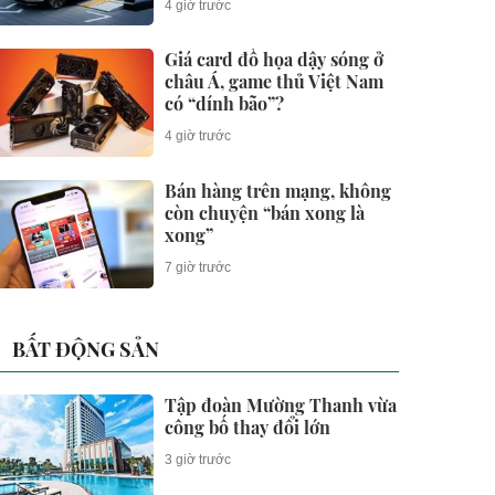
4 giờ trước
phút
Giá card đồ họa dậy sóng ở
châu Á, game thủ Việt Nam
có “dính bão”?
4 giờ trước
Bán hàng trên mạng, không
còn chuyện “bán xong là
xong”
7 giờ trước
BẤT ĐỘNG SẢN
Tập đoàn Mường Thanh vừa
công bố thay đổi lớn
3 giờ trước