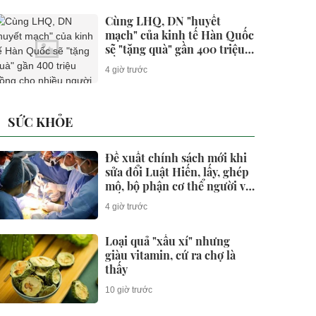
Cùng LHQ, DN "huyết
mạch" của kinh tế Hàn Quốc
sẽ "tặng quà" gần 400 triệu
đồng cho nhiều người trẻ
4 giờ trước
VN
SỨC KHỎE
Đề xuất chính sách mới khi
sửa đổi Luật Hiến, lấy, ghép
mô, bộ phận cơ thể người và
hiến xác
4 giờ trước
Loại quả "xấu xí" nhưng
giàu vitamin, cứ ra chợ là
thấy
10 giờ trước