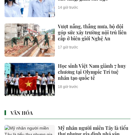
14 giờ trước
Vượt nắng, thắng mưa, bộ đội
góp sức xây trường nội trú liên
cấp ở biên giới Nghệ An
17 giờ trước
Học sinh Việt Nam giành 7 huy
chương tại Olympic Trí tuệ
nhân tạo quốc tế
18 giờ trước
VĂN HÓA
Mỹ nhân người miền Tây là tiểu
thư nhưng gia đình phá sản,