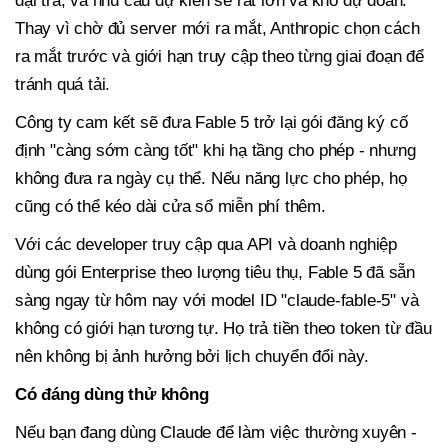
đại trà, và nhu cầu dự kiến sẽ rất lớn và khó dự đoán.
Thay vì chờ đủ server mới ra mắt, Anthropic chọn cách
ra mắt trước và giới hạn truy cập theo từng giai đoạn để
tránh quá tải.
Công ty cam kết sẽ đưa Fable 5 trở lại gói đăng ký cố
định "càng sớm càng tốt" khi hạ tầng cho phép - nhưng
không đưa ra ngày cụ thể. Nếu năng lực cho phép, họ
cũng có thể kéo dài cửa sổ miễn phí thêm.
Với các developer truy cập qua API và doanh nghiệp
dùng gói Enterprise theo lượng tiêu thụ, Fable 5 đã sẵn
sàng ngay từ hôm nay với model ID "claude-fable-5" và
không có giới hạn tương tự. Họ trả tiền theo token từ đầu
nên không bị ảnh hưởng bởi lịch chuyển đổi này.
Có đáng dùng thử không
Nếu bạn đang dùng Claude để làm việc thường xuyên -