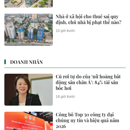
Nhà ở xã hội cho thuê sai quy
định, chủ nhà bị phạt thế nào?
10 giờ trước
DOANH NHÂN
Cú rơi tự do của ‘nữ hoàng bất
động sản châu Á’: 84% tài sản
bốc hơi
18 giờ trước
Công bố Top 50 công ty đại
chúng uy tín và hiệu quả năm
2026