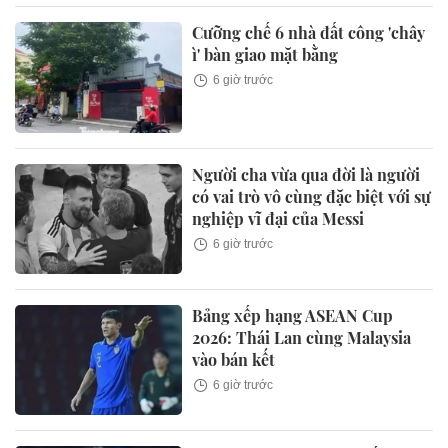
Cưỡng chế 6 nhà đất công 'chây
ì' bàn giao mặt bằng
6 giờ trước
Người cha vừa qua đời là người
có vai trò vô cùng đặc biệt với sự
nghiệp vĩ đại của Messi
6 giờ trước
Bảng xếp hạng ASEAN Cup
2026: Thái Lan cùng Malaysia
vào bán kết
6 giờ trước