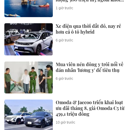
Việt Nam
1 giờ trước
Xe điện qua thời đắt đỏ, nay rẻ
hơn cả ô tô hybrid
6 giờ trước
Mua viên nén đông y trôi nổi về
dán nhãn 'lương y' để tiêu thụ
6 giờ trước
Omoda & Jaecoo triển khai loạt
ưu đãi tháng 8, giá Omoda C5 từ
459,1 triệu đồng
10 giờ trước