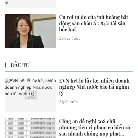
Cú rơi tự do của ‘nữ hoàng bất
động sản châu Á’: 84% tài sản
bốc hơi
1 ngày trước
ĐẦU TƯ
EVN hết lỗ lũy kế, nhiều doanh
nghiệp Nhà nước báo lãi nghìn
tỷ
2 giờ trước
Công an đề nghị 508 chủ
phương tiện vi phạm có biển số
sau nhanh chóng nộp phạt