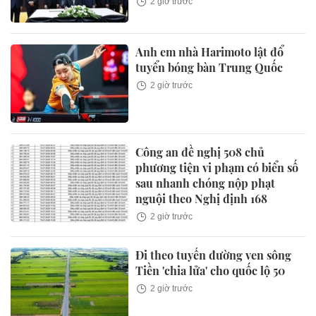
2 giờ trước
Anh em nhà Harimoto lật đổ
tuyển bóng bàn Trung Quốc
2 giờ trước
Công an đề nghị 508 chủ
phương tiện vi phạm có biển số
sau nhanh chóng nộp phạt
nguội theo Nghị định 168
2 giờ trước
Đi theo tuyến đường ven sông
Tiền 'chia lửa' cho quốc lộ 50
2 giờ trước