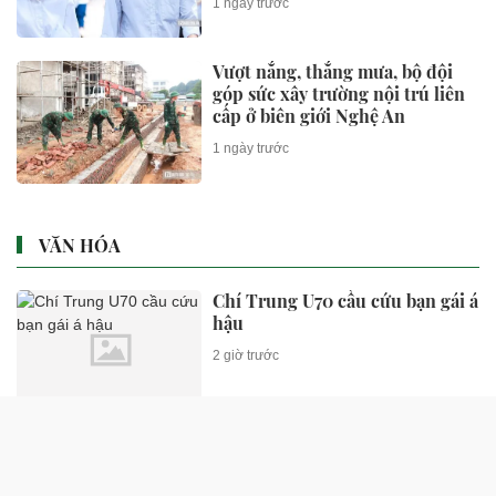
1 ngày trước
Vượt nắng, thắng mưa, bộ đội
góp sức xây trường nội trú liên
cấp ở biên giới Nghệ An
1 ngày trước
VĂN HÓA
Chí Trung U70 cầu cứu bạn gái á
hậu
2 giờ trước
Nữ ca sĩ cờ bạc nợ 15 tỷ đến mức
phải ly thân chồng cầu thủ, nay
nhan sắc tàn tạ héo úa không tin