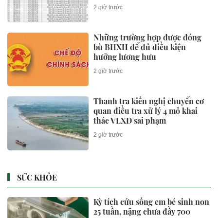
nguội theo Nghị định 168
2 giờ trước
Những trường hợp được đóng
bù BHXH để đủ điều kiện
hưởng lương hưu
2 giờ trước
Thanh tra kiến nghị chuyển cơ
quan điều tra xử lý 4 mỏ khai
thác VLXD sai phạm
2 giờ trước
SỨC KHỎE
Kỳ tích cứu sống em bé sinh non
25 tuần, nặng chưa đầy 700