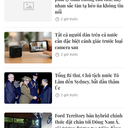
nhan sắc tàn tạ héo úa không tin
nổi
2 giờ trước
Tất cả người dân trên cả nước
cần đặc biệt cảnh giác trước loại
camera sau
2 giờ trước
Tổng Bí thư, Chủ tịch nước Tô
Lâm đến Sydney, bắt đầu thăm
Úc
2 giờ trước
Ford Territory bản hybrid chính
thức đặt chân tới Đông Nam Á,