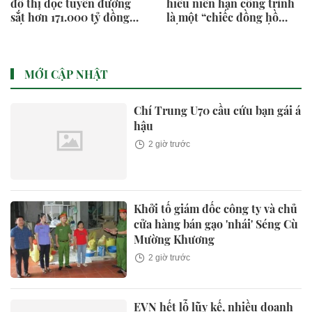
đô thị dọc tuyến đường
hiểu niên hạn công trình
sắt hơn 171.000 tỷ đồng
là một “chiếc đồng hồ
nối TP.HCM - Cần Thơ
đếm ngược”...việc hết niên
hạn sử dụng không đồng
nghĩa với việc công trình
mặc nhiên bị phá dỡ
MỚI CẬP NHẬT
Chí Trung U70 cầu cứu bạn gái á
hậu
2 giờ trước
Khởi tố giám đốc công ty và chủ
cửa hàng bán gạo 'nhái' Séng Cù
Mường Khương
2 giờ trước
EVN hết lỗ lũy kế, nhiều doanh