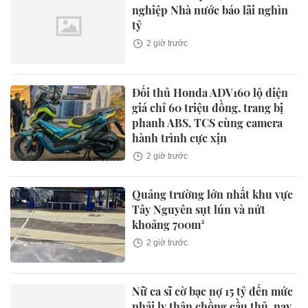
nghiệp Nhà nước báo lãi nghìn
tỷ
2 giờ trước
Đối thủ Honda ADV160 lộ diện
giá chỉ 60 triệu đồng, trang bị
phanh ABS, TCS cùng camera
hành trình cực xịn
2 giờ trước
Quảng trường lớn nhất khu vực
Tây Nguyên sụt lún và nứt
khoảng 700m²
2 giờ trước
Nữ ca sĩ cờ bạc nợ 15 tỷ đến mức
phải ly thân chồng cầu thủ, nay