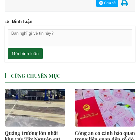
Chia sẻ
Bình luận
Gửi bình luận
CÙNG CHUYÊN MỤC
Quảng trường lớn nhất
Công an có cảnh báo quan
khu vực Tây Nguyên sụt
trọng liên quan đến sổ đỏ,