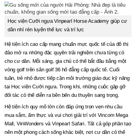
Học viện Cưỡi ngựa Vinpearl Horse Academy giúp cư
dân nhí rèn luyện thể lực và trí lực
Hệ tiện ích cao cấp mang chuẩn mực quốc tế của đô thị
đảo mở ra những đặc quyền trải nghiệm chưa từng có
cho cư dân. Mỗi sáng, gia chủ có thể bắt đầu bằng một
vòng golf trên sân golf 36 hố đẳng cấp quốc tế. Cuối
tuần, trẻ nhỏ được tiếp cận môi trường giáo dục kỹ năng
tại Học viện Cưỡi ngựa. Trong khi, những cuộc gặp gỡ
đối tác có thể diễn ra bên bến du thuyền sang trọng.
Hệ tiện ích quy mô lớn còn đáp ứng trọn vẹn nhu cầu
mua sắm, ẩm thực và vui chơi giải trí với Vincom Mega
Mall, VinWonders và Vinpearl Safari. Tất cả góp phần tạo
nên một phong cách sống khác biệt, nơi cư dân có thể