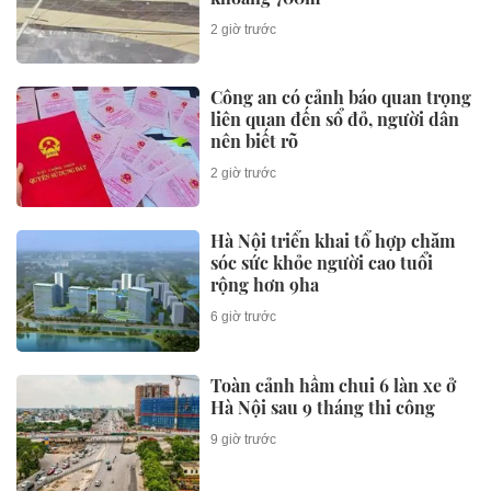
2 giờ trước
Công an có cảnh báo quan trọng
liên quan đến sổ đỏ, người dân
nên biết rõ
2 giờ trước
Hà Nội triển khai tổ hợp chăm
sóc sức khỏe người cao tuổi
rộng hơn 9ha
6 giờ trước
Toàn cảnh hầm chui 6 làn xe ở
Hà Nội sau 9 tháng thi công
9 giờ trước