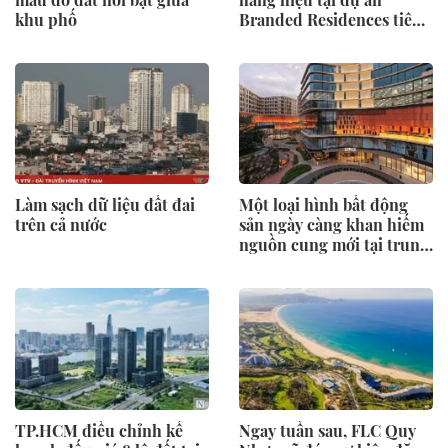
khu phố
Branded Residences tiên
phong của KĐT Ciputra?
Làm sạch dữ liệu đất đai
Một loại hình bất động
trên cả nước
sản ngày càng khan hiếm
nguồn cung mới tại trung
tâm Hà Nội
TP.HCM điều chỉnh kế
Ngay tuần sau, FLC Quy