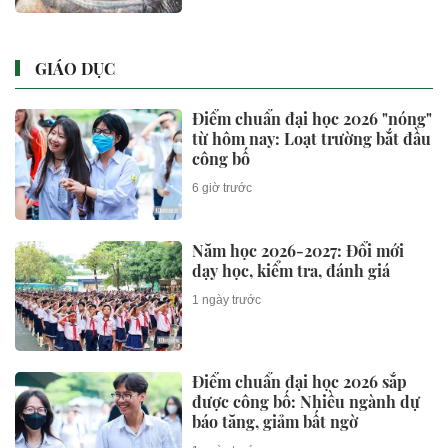
GIÁO DỤC
Điểm chuẩn đại học 2026 "nóng"
từ hôm nay: Loạt trường bắt đầu
công bố
6 giờ trước
Năm học 2026-2027: Đổi mới
dạy học, kiểm tra, đánh giá
1 ngày trước
Điểm chuẩn đại học 2026 sắp
được công bố: Nhiều ngành dự
báo tăng, giảm bất ngờ