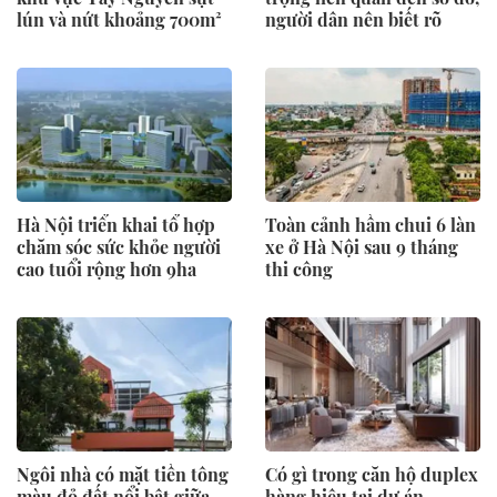
lún và nứt khoảng 700m²
người dân nên biết rõ
Hà Nội triển khai tổ hợp
Toàn cảnh hầm chui 6 làn
chăm sóc sức khỏe người
xe ở Hà Nội sau 9 tháng
cao tuổi rộng hơn 9ha
thi công
Ngôi nhà có mặt tiền tông
Có gì trong căn hộ duplex
màu đỏ đất nổi bật giữa
hàng hiệu tại dự án