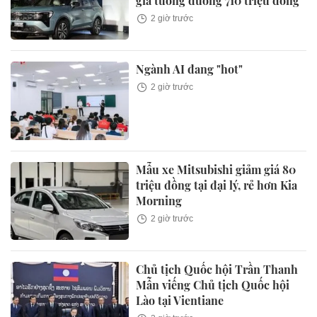
giá tương đương 710 triệu đồng
2 giờ trước
Ngành AI đang "hot"
2 giờ trước
Mẫu xe Mitsubishi giảm giá 80
triệu đồng tại đại lý, rẻ hơn Kia
Morning
2 giờ trước
Chủ tịch Quốc hội Trần Thanh
Mẫn viếng Chủ tịch Quốc hội
Lào tại Vientiane