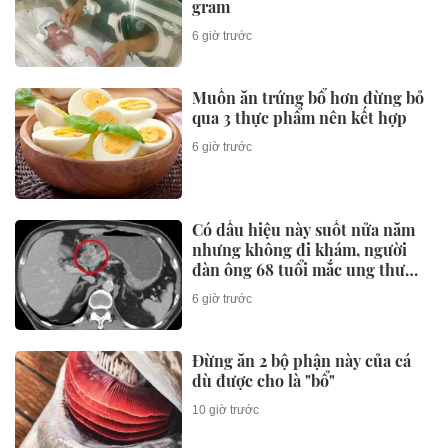
gram
6 giờ trước
Muốn ăn trứng bổ hơn đừng bỏ
qua 3 thực phẩm nên kết hợp
6 giờ trước
Có dấu hiệu này suốt nửa năm
nhưng không đi khám, người
đàn ông 68 tuổi mắc ung thư
giai đoạn 3
6 giờ trước
Đừng ăn 2 bộ phận này của cá
dù được cho là "bổ"
10 giờ trước