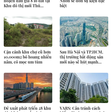
hoạch đấu giá 8 lô đất tại
Nhơn sẽ đón sự kiện đặc
Khu đô thị mới Thủ
biệt
Thiêm
Cận cảnh khu chợ cũ hơn
Sau Hà Nội và TP.HCM,
10.000m2 bỏ hoang nhiều
thị trường bất động sản
năm, cỏ mọc um tùm
mới nào sẽ hút mạnh
dòng tiền đổ về?
Đề xuất phát triển 28 khu
VARS: Cần tránh cách