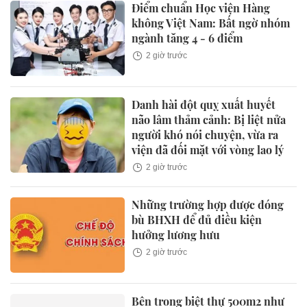
Điểm chuẩn Học viện Hàng
không Việt Nam: Bất ngờ nhóm
ngành tăng 4 - 6 điểm
2 giờ trước
Danh hài đột quỵ xuất huyết
não lâm thảm cảnh: Bị liệt nửa
người khó nói chuyện, vừa ra
viện đã đối mặt với vòng lao lý
2 giờ trước
Những trường hợp được đóng
bù BHXH để đủ điều kiện
hưởng lương hưu
2 giờ trước
Bên trong biệt thự 500m2 như