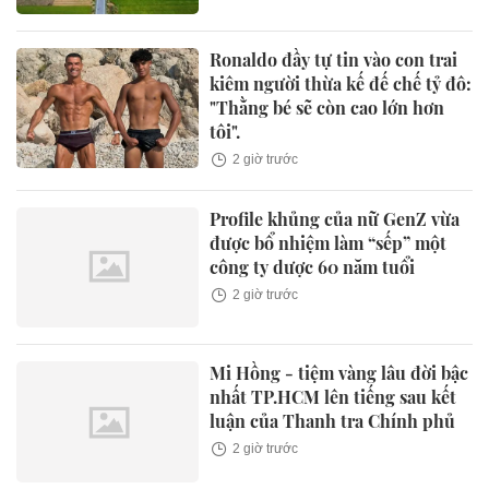
Ronaldo đầy tự tin vào con trai
kiêm người thừa kế đế chế tỷ đô:
"Thằng bé sẽ còn cao lớn hơn
tôi".
2 giờ trước
Profile khủng của nữ GenZ vừa
được bổ nhiệm làm “sếp” một
công ty dược 60 năm tuổi
2 giờ trước
Mi Hồng - tiệm vàng lâu đời bậc
nhất TP.HCM lên tiếng sau kết
luận của Thanh tra Chính phủ
2 giờ trước