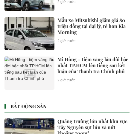
2 giờ trước
Mẫu xe Mitsubishi giảm giá 80
triệu đồng tại đại lý, rẻ hơn Kia
Morning
2 giờ trước
Mi Hồng - tiệm vàng lâu đời bậc
nhất TP.HCM lên tiếng sau kết
luận của Thanh tra Chính phủ
2 giờ trước
BẤT ĐỘNG SẢN
Quảng trường lớn nhất khu vực
Tây Nguyên sụt lún và nứt
khoảng 700m²