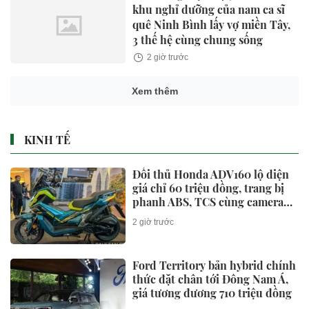
khu nghỉ dưỡng của nam ca sĩ
quê Ninh Bình lấy vợ miền Tây,
3 thế hệ cùng chung sống
2 giờ trước
Xem thêm
KINH TẾ
Đối thủ Honda ADV160 lộ diện
giá chỉ 60 triệu đồng, trang bị
phanh ABS, TCS cùng camera
hành trình cực xịn
2 giờ trước
Ford Territory bản hybrid chính
thức đặt chân tới Đông Nam Á,
giá tương đương 710 triệu đồng