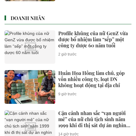
DOANH NHÂN
Profile khủng của nữ GenZ vừa
được bổ nhiệm làm “sếp” một
công ty dược 60 năm tuổi
2 giờ trước
Huấn Hoa Hồng làm chủ, góp
vốn nhiều công ty, loạt DN
không hoạt động tại địa chỉ
9 giờ trước
Cận cảnh nhan sắc “vạn người
mê” của nữ chủ tịch sinh năm
1999 khi đi thị sát dự án nghìn
tỷ
14 giờ trước