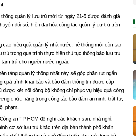
ạt
thống quản lý lưu trú mới từ ngày 21-5 được đánh giá
chuyển đổi số, hiện đại hóa công tác quản lý cư trú trên
g cao hiệu quả quản lý nhà nước, hệ thống mới còn tạo
trú trong quá trình thực hiện thủ tục thông báo lưu trú
o tạm trú cho người nước ngoài.
n tảng quản lý thống nhất này sẽ góp phần rút ngắn
ong quá trình khai báo và bảo đảm thông tin được cập
trú được kết nối đồng bộ không chỉ phục vụ hiệu quả công
ượng chức năng trong công tác bảo đảm an ninh, trật tự,
tội phạm.
 Công an TP HCM đề nghị các khách sạn, nhà nghỉ,
hình cơ sở lưu trú khác trên địa bàn thành phố khẩn
cập nhật thông tin và chủ động triển khai sử dụng hệ