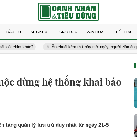
ĐẦU TƯ
SỨC KHỎE
GIÁO DỤC
VĂN HÓA
THỂ THAO
im khác?
Ăn chuối kèm thứ này mỗi ngày, người đàn ông 60 tuổi bấ
buộc dùng hệ thống khai báo
 tảng quản lý lưu trú duy nhất từ ngày 21-5