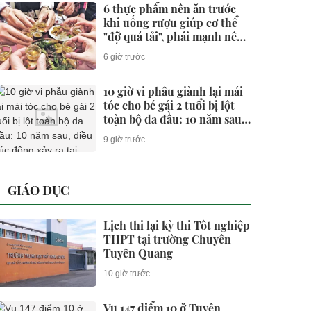
6 thực phẩm nên ăn trước
khi uống rượu giúp cơ thể
"đỡ quá tải", phái mạnh nên
biết
6 giờ trước
10 giờ vi phẫu giành lại mái
tóc cho bé gái 2 tuổi bị lột
toàn bộ da đầu: 10 năm sau,
điều xúc động xảy ra tại
9 giờ trước
Bệnh viện Việt Đức
GIÁO DỤC
Lịch thi lại kỳ thi Tốt nghiệp
THPT tại trường Chuyên
Tuyên Quang
10 giờ trước
Vụ 147 điểm 10 ở Tuyên