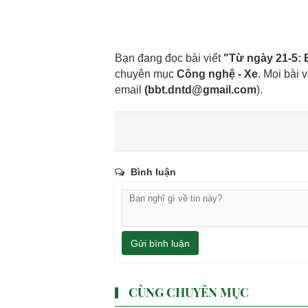
Bạn đang đọc bài viết
"Từ ngày 21-5: 
chuyên mục
Công nghệ - Xe
. Mọi bài 
email
(
bbt.dntd@gmail.com
).
Bình luận
Gửi bình luận
CÙNG CHUYÊN MỤC