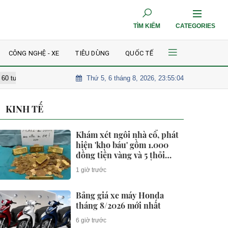
TÌM KIẾM
CATEGORIES
CÔNG NGHỆ - XE
TIÊU DÙNG
QUỐC TẾ
Thứ 5, 6 tháng 8, 2026, 23:55:05
t ngờ khi đi khám
Khám xét ngôi nhà cổ, phát hiện 'kho báu' gồm 1.0
KINH TẾ
Khám xét ngôi nhà cổ, phát
hiện 'kho báu' gồm 1.000
đồng tiền vàng và 5 thỏi
vàng giấu trong nhiều ngăn
1 giờ trước
bí mật - giá trị hơn 18 tỷ
đồng
Bảng giá xe máy Honda
tháng 8/2026 mới nhất
6 giờ trước