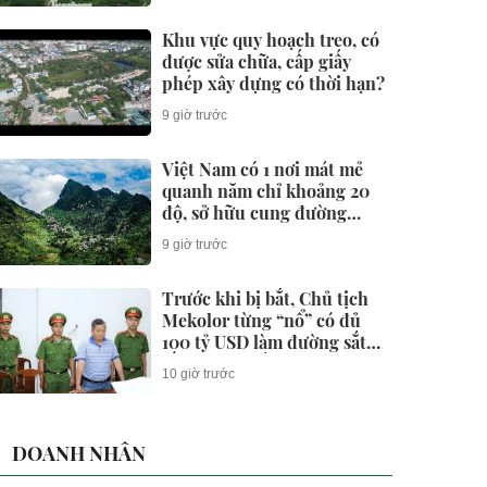
Khu vực quy hoạch treo, có
được sửa chữa, cấp giấy
phép xây dựng có thời hạn?
9 giờ trước
Việt Nam có 1 nơi mát mẻ
quanh năm chỉ khoảng 20
độ, sở hữu cung đường
thuộc nhóm "tứ đại đỉnh
9 giờ trước
đèo", được Oscar du lịch
vinh danh liên tục
Trước khi bị bắt, Chủ tịch
Mekolor từng “nổ” có đủ
100 tỷ USD làm đường sắt
tốc độ cao Bắc - Nam như
10 giờ trước
thế nào?
DOANH NHÂN