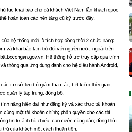
i thủ tục khai báo cho cả khách Việt Nam lẫn khách quốc
 thế hoàn toàn các nền tảng cũ kỹ trước đây.
t của hệ thống mới là tích hợp đồng thời 2 chức năng:
am và khai báo tạm trú đối với người nước ngoài trên
ltkbtt.bocongan.gov.vn. Hệ thống hỗ trợ truy cập qua trình
ng và thông qua ứng dụng dành cho hệ điều hành Android,
ác cơ sở lưu trú giảm thao tác, tiết kiệm thời gian,
ợc quản lý tập trung, đồng bộ.
 tính năng hiện đại như đăng ký và xác thực tài khoản
ên cùng một tài khoản chính; phân quyền cho các tài
hông tin từ ảnh hộ chiếu, căn cước công dân; đồng thời
u trú của khách một cách thuận tiện.