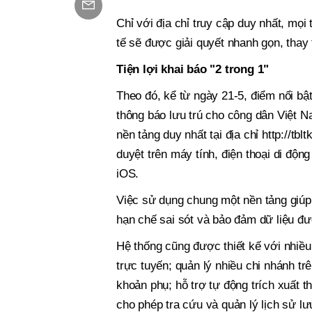
Chỉ với địa chỉ truy cập duy nhất, mọ
tế sẽ được giải quyết nhanh gọn, thay
Tiện lợi khai báo "2 trong 1"
Theo đó, kể từ ngày 21-5, điểm nổi bậ
thông báo lưu trú cho công dân Việt N
nền tảng duy nhất tại địa chỉ http://tb
duyệt trên máy tính, điện thoại di độ
iOS.
Việc sử dụng chung một nền tảng giúp c
hạn chế sai sót và bảo đảm dữ liệu đư
Hệ thống cũng được thiết kế với nhiều
trực tuyến; quản lý nhiều chi nhánh tr
khoản phụ; hỗ trợ tự động trích xuất t
cho phép tra cứu và quản lý lịch sử lư