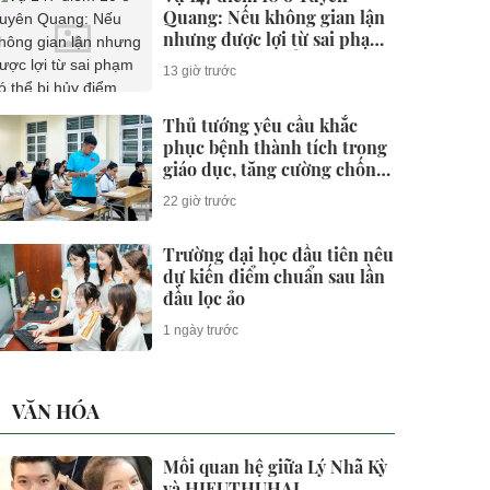
Quang: Nếu không gian lận
nhưng được lợi từ sai phạm
có thể bị hủy điểm không?
13 giờ trước
Thủ tướng yêu cầu khắc
phục bệnh thành tích trong
giáo dục, tăng cường chống
gian lận thi cử và lạm thu
22 giờ trước
Trường đại học đầu tiên nêu
dự kiến điểm chuẩn sau lần
đầu lọc ảo
1 ngày trước
VĂN HÓA
Mối quan hệ giữa Lý Nhã Kỳ
và HIEUTHUHAI