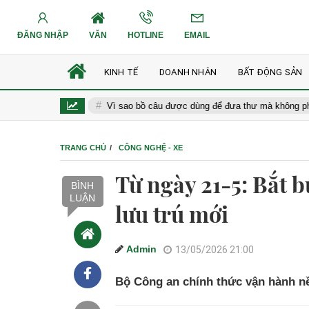
ĐĂNG NHẬP
VĂN
HOTLINE
EMAIL
KINH TẾ
DOANH NHÂN
BẤT ĐỘNG SẢN
 Nam Á
Vì sao bồ câu được dùng để đưa thư mà không phải loài ch
TRANG CHỦ
CÔNG NGHỆ - XE
Từ ngày 21-5: Bắt 
BÌNH
LUẬN
lưu trú mới
Admin
13/05/2026 21:00
Bộ Công an chính thức vận hành nền