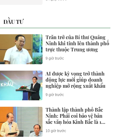
ĐẦU TƯ
Trăn trở của Bí thư Quảng
Ninh khi tỉnh lên thành phố
trực thuộc Trung ương
9 giờ trước
AI được kỳ vọng trở thành
động lực mới giúp doanh
nghiệp mở rộng xuất khẩu
9 giờ trước
Thành lập thành phố Bắc
Ninh: Phải coi bảo vệ bản
sắc văn hóa Kinh Bắc là 1
cam kết chính trị và trách
10 giờ trước
nhiệm pháp lý lâu dài