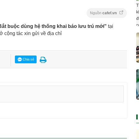
Nguồn
cafef.vn
Bắt buộc dùng hệ thống khai báo lưu trú mới"
tại
vở cộng tác xin gửi về địa chỉ
Chia sẻ