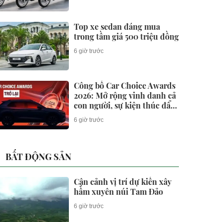
Top xe sedan đáng mua
trong tầm giá 500 triệu đồng
6 giờ trước
Công bố Car Choice Awards
2026: Mở rộng vinh danh cả
con người, sự kiện thúc đẩy
ngành xe Việt Nam
6 giờ trước
BẤT ĐỘNG SẢN
Cận cảnh vị trí dự kiến xây
hầm xuyên núi Tam Đảo
6 giờ trước