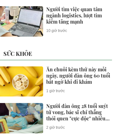
Người tìm việc quan tâm
ngành logistics, lượt tìm
kiếm tăng mạnh
10 giờ trước
SỨC KHỎE
Ăn chuối kèm thứ này mỗi
ngày, người đàn ông 60 tuổi
bất ngờ khi đi khám
1 giờ trước
Người đàn ông 28 tuổi suýt
tử vong, bác sĩ chỉ thẳng
thói quen "cực độc" nhiều
người trẻ xem nhẹ
2 giờ trước