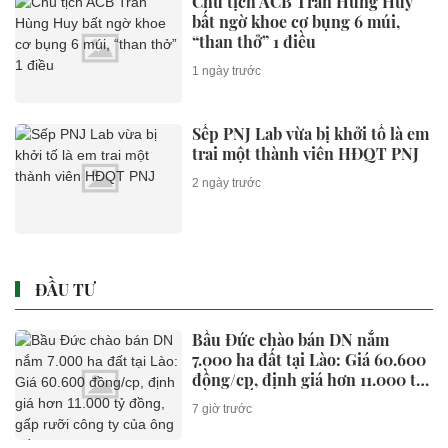
Chủ tịch ACB Trần Hùng Huy
bất ngờ khoe cơ bụng 6 múi,
“than thở” 1 điều
1 ngày trước
Sếp PNJ Lab vừa bị khởi tố là em
trai một thành viên HĐQT PNJ
2 ngày trước
ĐẦU TƯ
Bầu Đức chào bán DN nắm
7.000 ha đất tại Lào: Giá 60.600
đồng/cp, định giá hơn 11.000 tỷ
đồng, gấp rưỡi công ty của ông
7 giờ trước
Trần Bá Dương