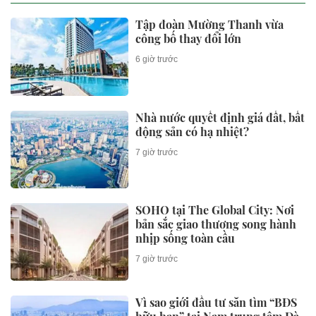
Tập đoàn Mường Thanh vừa
công bố thay đổi lớn
6 giờ trước
Nhà nước quyết định giá đất, bất
động sản có hạ nhiệt?
7 giờ trước
SOHO tại The Global City: Nơi
bản sắc giao thương song hành
nhịp sống toàn cầu
7 giờ trước
Vì sao giới đầu tư săn tìm “BĐS