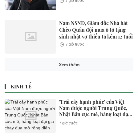
7 giờ trước
Nam NSND, Giám đốc Nhà hát
Chèo Quân đội mua ô tô tặng
sinh nhật vợ thiếu tá kém 12 tuổi
7 giờ trước
Xem thêm
KINH TẾ
'Trái cây hạnh phúc' của Việt
Nam được người Trung Quốc,
Nhật Bản cực mê, hàng loạt đại
gia chạy đua mở rộng diện tích
7 giờ trước