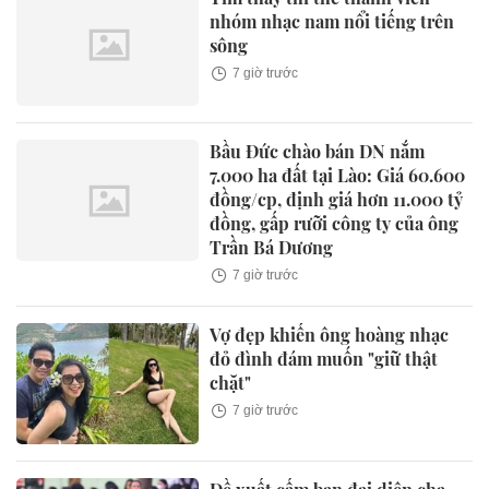
nhóm nhạc nam nổi tiếng trên
sông
7 giờ trước
Bầu Đức chào bán DN nắm
7.000 ha đất tại Lào: Giá 60.600
đồng/cp, định giá hơn 11.000 tỷ
đồng, gấp rưỡi công ty của ông
Trần Bá Dương
7 giờ trước
Vợ đẹp khiến ông hoàng nhạc
đỏ đình đám muốn "giữ thật
chặt"
7 giờ trước