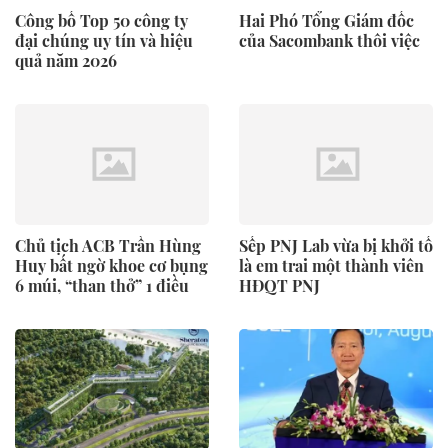
Công bố Top 50 công ty
Hai Phó Tổng Giám đốc
đại chúng uy tín và hiệu
của Sacombank thôi việc
quả năm 2026
Chủ tịch ACB Trần Hùng
Sếp PNJ Lab vừa bị khởi tố
Huy bất ngờ khoe cơ bụng
là em trai một thành viên
6 múi, “than thở” 1 điều
HĐQT PNJ