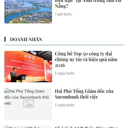
hữu hạn” tại Nam trung tâm Đà
Nẵng?
7 giờ trước
DOANH NHÂN
Công bố Top 50 công ty đại
chúng uy tín và hiệu quả năm
2026
1 ngày trước
Hai Phó Tổng Giám đốc của
Sacombank thôi việc
1 ngày trước