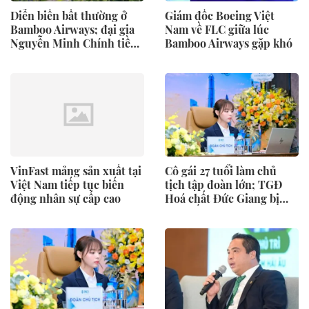
Diễn biến bất thường ở
Giám đốc Boeing Việt
Bamboo Airways; đại gia
Nam về FLC giữa lúc
Nguyễn Minh Chính tiềm
Bamboo Airways gặp khó
lực ra sao?
VinFast mảng sản xuất tại
Cô gái 27 tuổi làm chủ
Việt Nam tiếp tục biến
tịch tập đoàn lớn; TGĐ
động nhân sự cấp cao
Hoá chất Đức Giang bị
khởi tố