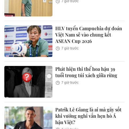
7 giờ trước
HLV tuyển Campuchia dự đoán
Việt Nam sẽ vào chung kết
ASEAN Cup 2026
7 giờ trước
Phát hiện thi thể hoa hậu 39
tuổi trong túi xách giữa rừng
7 giờ trước
Patrik Lê Giang là ai mà gây sốt
khi vướng nghi vấn hẹn hò Á
hậu Việt?