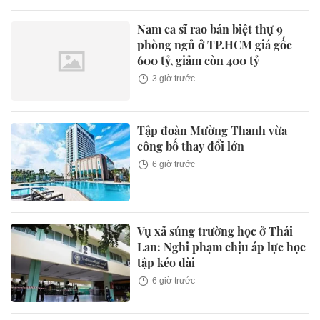
Nam ca sĩ rao bán biệt thự 9
phòng ngủ ở TP.HCM giá gốc
600 tỷ, giảm còn 400 tỷ
3 giờ trước
Tập đoàn Mường Thanh vừa
công bố thay đổi lớn
6 giờ trước
Vụ xả súng trường học ở Thái
Lan: Nghi phạm chịu áp lực học
tập kéo dài
6 giờ trước