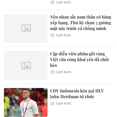
3 giờ trước
Nếu nhan sắc nam thần có bảng
xếp hạng, Thư Kỳ chọn 3 gương
mặt này trước cả chồng mình
3 giờ trước
Cặp diễn viên phim giờ vàng
Việt vừa công khai yêu đã chốt
kèo
3 giờ trước
CĐV Indonesia kêu gọi HLV
John Herdman từ chức
3 giờ trước