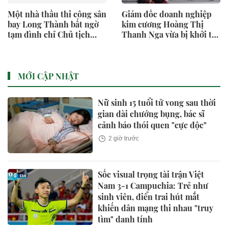
Một nhà thầu thi công sân
Giám đốc doanh nghiệp
bay Long Thành bất ngờ
kim cương Hoàng Thị
tạm đình chỉ Chủ tịch
Thanh Nga vừa bị khởi tố
HĐQT
là ai?
MỚI CẬP NHẬT
Nữ sinh 15 tuổi tử vong sau thời
gian dài chướng bụng, bác sĩ
cảnh báo thói quen "cực độc"
2 giờ trước
Sốc visual trọng tài trận Việt
Nam 3-1 Campuchia: Trẻ như
sinh viên, điển trai hút mắt
khiến dân mạng thi nhau "truy
tìm" danh tính