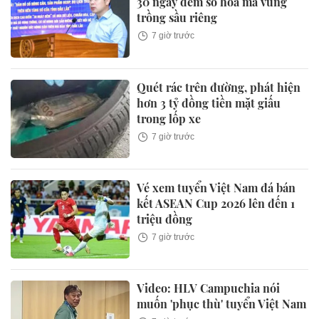
30 ngày đêm số hóa mã vùng
trồng sầu riêng
7 giờ trước
Quét rác trên đường, phát hiện
hơn 3 tỷ đồng tiền mặt giấu
trong lốp xe
7 giờ trước
Vé xem tuyển Việt Nam đá bán
kết ASEAN Cup 2026 lên đến 1
triệu đồng
7 giờ trước
Video: HLV Campuchia nói
muốn 'phục thù' tuyển Việt Nam