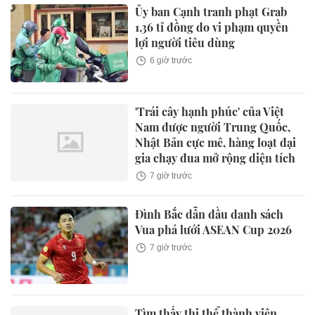
Ủy ban Cạnh tranh phạt Grab
1,36 tỉ đồng do vi phạm quyền
lợi người tiêu dùng
6 giờ trước
'Trái cây hạnh phúc' của Việt
Nam được người Trung Quốc,
Nhật Bản cực mê, hàng loạt đại
gia chạy đua mở rộng diện tích
7 giờ trước
Đình Bắc dẫn đầu danh sách
Vua phá lưới ASEAN Cup 2026
7 giờ trước
Tìm thấy thi thể thành viên