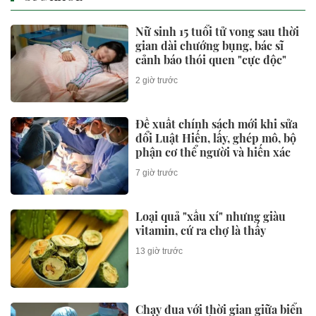
Nữ sinh 15 tuổi tử vong sau thời
gian dài chướng bụng, bác sĩ
cảnh báo thói quen "cực độc"
2 giờ trước
Đề xuất chính sách mới khi sửa
đổi Luật Hiến, lấy, ghép mô, bộ
phận cơ thể người và hiến xác
7 giờ trước
Loại quả "xấu xí" nhưng giàu
vitamin, cứ ra chợ là thấy
13 giờ trước
Chạy đua với thời gian giữa biển