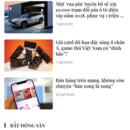
Một 'vua pin' tuyên bố sẽ xây
10.000 trạm đổi pin ô tô điện
vào năm 2028, phục vụ 1 triệu xe
mỗi ngày chỉ với 3 phút
7 giờ trước
Giá card đồ họa dậy sóng ở châu
Á, game thủ Việt Nam có “dính
bão”?
7 giờ trước
Bán hàng trên mạng, không còn
chuyện “bán xong là xong”
10 giờ trước
BẤT ĐỘNG SẢN