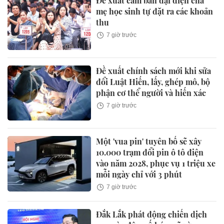
Đề xuất cấm ban đại diện cha
mẹ học sinh tự đặt ra các khoản
thu
7 giờ trước
Đề xuất chính sách mới khi sửa
đổi Luật Hiến, lấy, ghép mô, bộ
phận cơ thể người và hiến xác
7 giờ trước
Một 'vua pin' tuyên bố sẽ xây
10.000 trạm đổi pin ô tô điện
vào năm 2028, phục vụ 1 triệu xe
mỗi ngày chỉ với 3 phút
7 giờ trước
Đắk Lắk phát động chiến dịch