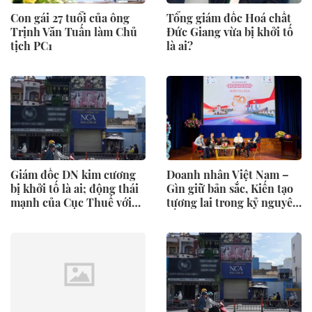
Con gái 27 tuổi của ông
Tổng giám đốc Hoá chất
Trịnh Văn Tuấn làm Chủ
Đức Giang vừa bị khởi tố
tịch PC1
là ai?
Giám đốc DN kim cương
Doanh nhân Việt Nam –
bị khởi tố là ai; động thái
Gìn giữ bản sắc, Kiến tạo
mạnh của Cục Thuế với
tương lai trong kỷ nguyên
nửa triệu DN
số