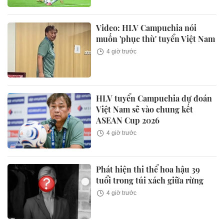
Video: HLV Campuchia nói
muốn 'phục thù' tuyển Việt Nam
4 giờ trước
HLV tuyển Campuchia dự đoán
Việt Nam sẽ vào chung kết
ASEAN Cup 2026
4 giờ trước
Phát hiện thi thể hoa hậu 39
tuổi trong túi xách giữa rừng
4 giờ trước