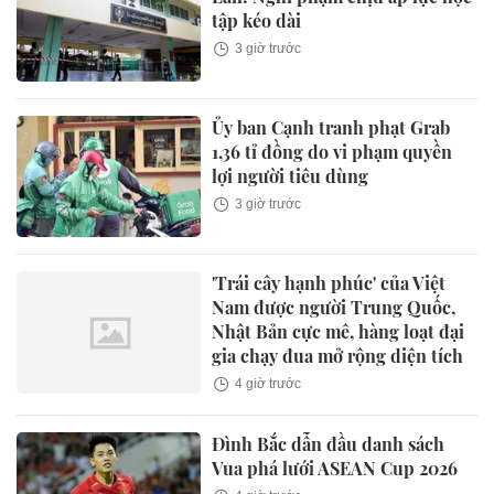
tập kéo dài
3 giờ trước
Ủy ban Cạnh tranh phạt Grab
1,36 tỉ đồng do vi phạm quyền
lợi người tiêu dùng
3 giờ trước
'Trái cây hạnh phúc' của Việt
Nam được người Trung Quốc,
Nhật Bản cực mê, hàng loạt đại
gia chạy đua mở rộng diện tích
4 giờ trước
Đình Bắc dẫn đầu danh sách
Vua phá lưới ASEAN Cup 2026