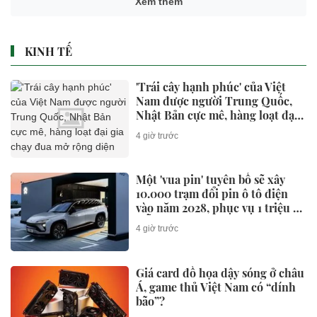
Xem thêm
KINH TẾ
'Trái cây hạnh phúc' của Việt
Nam được người Trung Quốc,
Nhật Bản cực mê, hàng loạt đại
gia chạy đua mở rộng diện tích
4 giờ trước
Một 'vua pin' tuyên bố sẽ xây
10.000 trạm đổi pin ô tô điện
vào năm 2028, phục vụ 1 triệu xe
mỗi ngày chỉ với 3 phút
4 giờ trước
Giá card đồ họa dậy sóng ở châu
Á, game thủ Việt Nam có “dính
bão”?