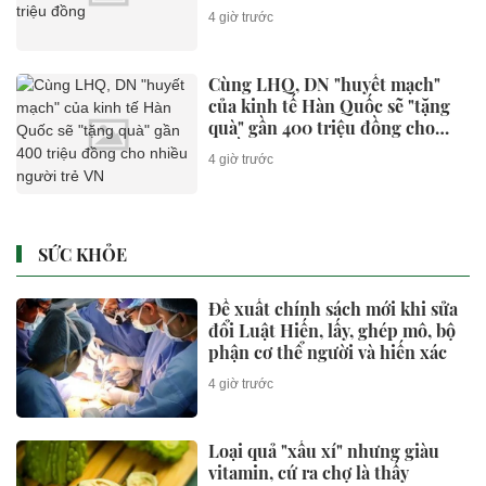
4 giờ trước
Cùng LHQ, DN "huyết mạch"
của kinh tế Hàn Quốc sẽ "tặng
quà" gần 400 triệu đồng cho
nhiều người trẻ VN
4 giờ trước
SỨC KHỎE
Đề xuất chính sách mới khi sửa
đổi Luật Hiến, lấy, ghép mô, bộ
phận cơ thể người và hiến xác
4 giờ trước
Loại quả "xấu xí" nhưng giàu
vitamin, cứ ra chợ là thấy