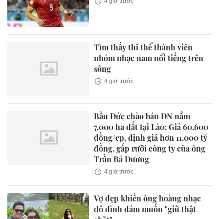
4 giờ trước
Tìm thấy thi thể thành viên
nhóm nhạc nam nổi tiếng trên
sông
4 giờ trước
Bầu Đức chào bán DN nắm
7.000 ha đất tại Lào: Giá 60.600
đồng/cp, định giá hơn 11.000 tỷ
đồng, gấp rưỡi công ty của ông
Trần Bá Dương
4 giờ trước
Vợ đẹp khiến ông hoàng nhạc
đỏ đình đám muốn "giữ thật