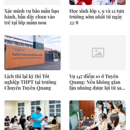
Xác minh vụ bảo mẫu bạo
Học sinh lớp 1, 9 và 12 tựu
hành, bắn dây chun vào
trường sớm nhất từ ngày
trẻ tại lớp mầm non
22/8
Lịch thi lại kỳ thi Tốt
Vụ 147 điểm 10 ở Tuyên
nghiệp THPT tại trường
Quang: Nếu không gian
Chuyên Tuyên Quang
lận nhưng được lợi từ sai
phạm có thể bị hủy điểm
không?