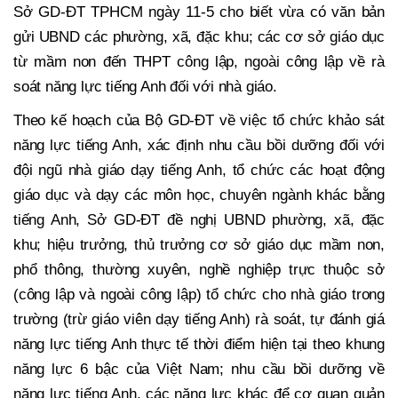
Sở GD-ĐT TPHCM ngày 11-5 cho biết vừa có văn bản
gửi UBND các phường, xã, đặc khu; các cơ sở giáo dục
từ mầm non đến THPT công lập, ngoài công lập về rà
soát năng lực tiếng Anh đối với nhà giáo.
Theo kế hoạch của Bộ GD-ĐT về việc tổ chức khảo sát
năng lực tiếng Anh, xác định nhu cầu bồi dưỡng đối với
đội ngũ nhà giáo dạy tiếng Anh, tổ chức các hoạt động
giáo dục và dạy các môn học, chuyên ngành khác bằng
tiếng Anh, Sở GD-ĐT đề nghị UBND phường, xã, đặc
khu; hiệu trưởng, thủ trưởng cơ sở giáo dục mầm non,
phổ thông, thường xuyên, nghề nghiệp trực thuộc sở
(công lập và ngoài công lập) tổ chức cho nhà giáo trong
trường (trừ giáo viên dạy tiếng Anh) rà soát, tự đánh giá
năng lực tiếng Anh thực tế thời điểm hiện tại theo khung
năng lực 6 bậc của Việt Nam; nhu cầu bồi dưỡng về
năng lực tiếng Anh, các năng lực khác để cơ quan quản