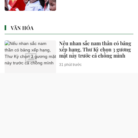
VĂN HÓA
Nếu nhan sắc nam thần có bảng
xếp hạng, Thư Kỳ chọn 3 gương
mặt này trước cả chồng mình
31 phút trước
Cặp diễn viên phim giờ vàng
Việt vừa công khai yêu đã chốt
kèo
32 phút trước
Nam ca sĩ rao bán biệt thự 9
phòng ngủ ở TP.HCM giá gốc
600 tỷ, giảm còn 400 tỷ