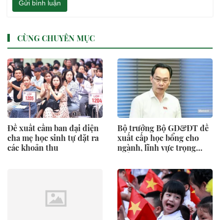
Gửi bình luận
CÙNG CHUYÊN MỤC
Đề xuất cấm ban đại diện
Bộ trưởng Bộ GD&ĐT đề
cha mẹ học sinh tự đặt ra
xuất cấp học bổng cho
các khoản thu
ngành, lĩnh vực trọng
điểm