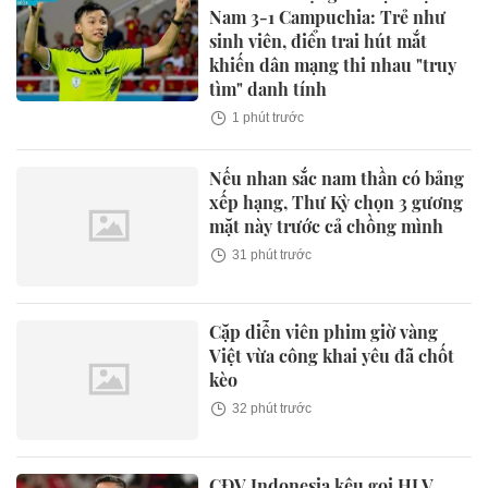
Nam 3-1 Campuchia: Trẻ như
sinh viên, điển trai hút mắt
khiến dân mạng thi nhau "truy
tìm" danh tính
1 phút trước
Nếu nhan sắc nam thần có bảng
xếp hạng, Thư Kỳ chọn 3 gương
mặt này trước cả chồng mình
31 phút trước
Cặp diễn viên phim giờ vàng
Việt vừa công khai yêu đã chốt
kèo
32 phút trước
CĐV Indonesia kêu gọi HLV