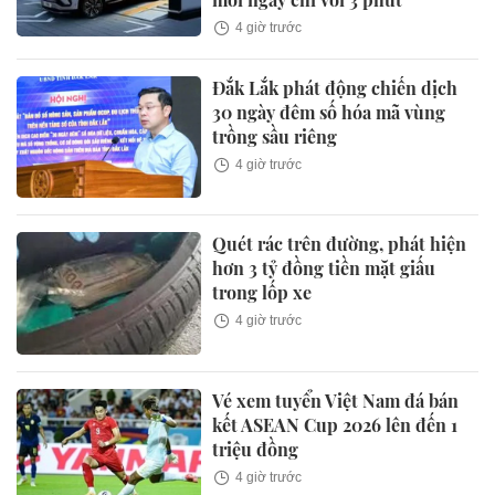
4 giờ trước
Đắk Lắk phát động chiến dịch
30 ngày đêm số hóa mã vùng
trồng sầu riêng
4 giờ trước
Quét rác trên đường, phát hiện
hơn 3 tỷ đồng tiền mặt giấu
trong lốp xe
4 giờ trước
Vé xem tuyển Việt Nam đá bán
kết ASEAN Cup 2026 lên đến 1
triệu đồng
4 giờ trước