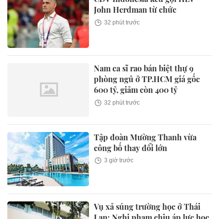
John Herdman từ chức
32 phút trước
Nam ca sĩ rao bán biệt thự 9
phòng ngủ ở TP.HCM giá gốc
600 tỷ, giảm còn 400 tỷ
32 phút trước
Tập đoàn Mường Thanh vừa
công bố thay đổi lớn
3 giờ trước
Vụ xả súng trường học ở Thái
Lan: Nghi phạm chịu áp lực học