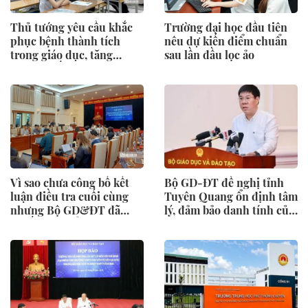
Thủ tướng yêu cầu khắc
Trường đại học đầu tiên
phục bệnh thành tích
nêu dự kiến điểm chuẩn
trong giáo dục, tăng
sau lần đầu lọc ảo
cường chống gian lận thi
cử và lạm thu
Vì sao chưa công bố kết
Bộ GD-ĐT đề nghị tỉnh
luận điều tra cuối cùng
Tuyên Quang ổn định tâm
nhưng Bộ GD&ĐT đã
lý, đảm bảo danh tính của
quyết định tổ chức thi lại?
328 thí sinh