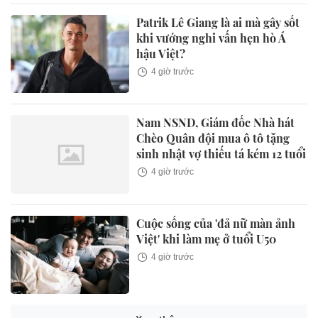
Patrik Lê Giang là ai mà gây sốt
khi vướng nghi vấn hẹn hò Á
hậu Việt?
4 giờ trước
Nam NSND, Giám đốc Nhà hát
Chèo Quân đội mua ô tô tặng
sinh nhật vợ thiếu tá kém 12 tuổi
4 giờ trước
Cuộc sống của 'đả nữ màn ảnh
Việt' khi làm mẹ ở tuổi U50
4 giờ trước