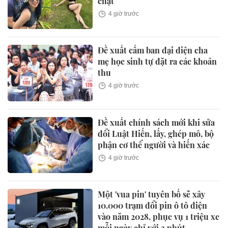
chặt"
4 giờ trước
Đề xuất cấm ban đại diện cha
mẹ học sinh tự đặt ra các khoản
thu
4 giờ trước
Đề xuất chính sách mới khi sửa
đổi Luật Hiến, lấy, ghép mô, bộ
phận cơ thể người và hiến xác
4 giờ trước
Một 'vua pin' tuyên bố sẽ xây
10.000 trạm đổi pin ô tô điện
vào năm 2028, phục vụ 1 triệu xe
mỗi ngày chỉ với 3 phút