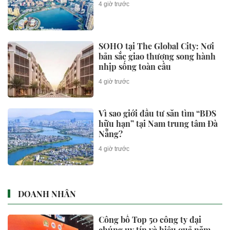
4 giờ trước
SOHO tại The Global City: Nơi
bản sắc giao thương song hành
nhịp sống toàn cầu
4 giờ trước
Vì sao giới đầu tư săn tìm “BĐS
hữu hạn” tại Nam trung tâm Đà
Nẵng?
4 giờ trước
DOANH NHÂN
Công bố Top 50 công ty đại
chúng uy tín và hiệu quả năm