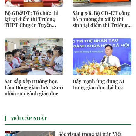
Bộ GD&ĐT: Tổ chức thi
Sáng 5/8, Bộ GD-ĐT công
lại tại điểm thi Trường
bố phương án xử lý thí
THPT Chuyên Tuyên
sinh tại điểm thi Trường
Quang nhằm đảm bảo
THPT chuyên Tuyên
khách quan, công bằng
Quang
Sau sắp xếp trường học,
Đẩy mạnh ứng dụng AI
Lâm Đồng giảm hơn 1.800
trong giáo dục đại học
nhân sự ngành giáo dục
MỚI CẬP NHẬT
Sốc visual trọng tài trận Việt