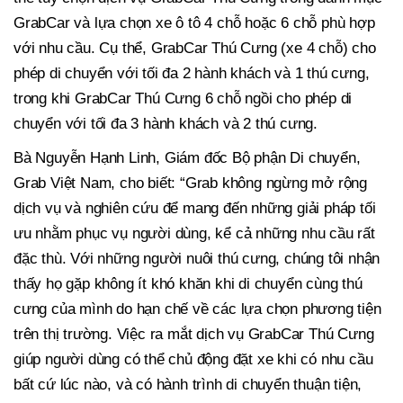
GrabCar và lựa chọn xe ô tô 4 chỗ hoặc 6 chỗ phù hợp
với nhu cầu. Cụ thể, GrabCar Thú Cưng (xe 4 chỗ) cho
phép di chuyển với tối đa 2 hành khách và 1 thú cưng,
trong khi GrabCar Thú Cưng 6 chỗ ngồi cho phép di
chuyển với tối đa 3 hành khách và 2 thú cưng.
Bà Nguyễn Hạnh Linh, Giám đốc Bộ phận Di chuyển,
Grab Việt Nam, cho biết: “Grab không ngừng mở rộng
dịch vụ và nghiên cứu để mang đến những giải pháp tối
ưu nhằm phục vụ người dùng, kể cả những nhu cầu rất
đặc thù. Với những người nuôi thú cưng, chúng tôi nhận
thấy họ gặp không ít khó khăn khi di chuyển cùng thú
cưng của mình do hạn chế về các lựa chọn phương tiện
trên thị trường. Việc ra mắt dịch vụ GrabCar Thú Cưng
giúp người dùng có thể chủ động đặt xe khi có nhu cầu
bất cứ lúc nào, và có hành trình di chuyển thuận tiện,