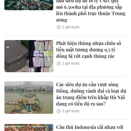
làm siêu dự án 18 tỷ USD, quy
mô 6.500ha tại địa phương sắp
lên thành phố trực thuộc Trung
ương
2 giờ trước
Phát hiện thùng nhựa chứa số
tiền mặt tương đương 9,5 tỷ
đồng bị vứt cạnh thùng rác
2 giờ trước
Các siêu dự án cầu vượt sông
Hồng, đường vành đai và loạt dự
án trọng điểm trên khắp Hà Nội
đang có tiến độ ra sao?
2 giờ trước
Cầu thủ Indonesia cãi nhau với