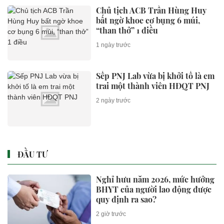
Chủ tịch ACB Trần Hùng Huy
bất ngờ khoe cơ bụng 6 múi,
“than thở” 1 điều
1 ngày trước
Sếp PNJ Lab vừa bị khởi tố là em
trai một thành viên HĐQT PNJ
2 ngày trước
ĐẦU TƯ
Nghỉ hưu năm 2026, mức hưởng
BHYT của người lao động được
quy định ra sao?
2 giờ trước