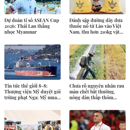
Dự đoán tỉ số ASEAN Cup
Đánh sập đường dây đưa
2026: Thái Lan thắng
thuốc nổ từ Lào vào Việt
nhọc Myanmar
Nam, thu hơn 210kg vật
liệu nổ
Tin tức thế giới 8-8:
Chưa rõ nguyên nhân rau
Thượng viện Mỹ duyệt gói
màu chết bất thường,
trừng phạt Nga; Mỹ mua
nông dân thấp thỏm
thêm nhà tù giữ người
xuống giống vụ mới
nhập cư