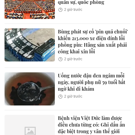
quân sự, quốc phòng
2 giờ trước
Bùng phát sự cố 'pin quả chuối'
khiến 213.000 xe điện dính lỗi
phồng pin: Hãng sản xuất phải
công khai xin lỗi
2 giờ trước
Uống nước đậu đen ngâm mỗi
ngày, người phụ nữ 59 tuổi bất
ngờ khi đi khám
2 giờ trước
Bệnh viện Việt Đức làm được
điều chưa từng có: Ghi dấu ấn
đặc biệt trong y văn thế giới