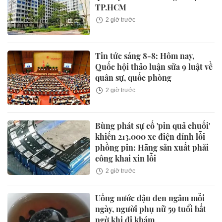
TP.HCM
2 giờ trước
Tin tức sáng 8-8: Hôm nay,
Quốc hội thảo luận sửa 9 luật về
quân sự, quốc phòng
2 giờ trước
Bùng phát sự cố 'pin quả chuối'
khiến 213.000 xe điện dính lỗi
phồng pin: Hãng sản xuất phải
công khai xin lỗi
2 giờ trước
Uống nước đậu đen ngâm mỗi
ngày, người phụ nữ 59 tuổi bất
ngờ khi đi khám