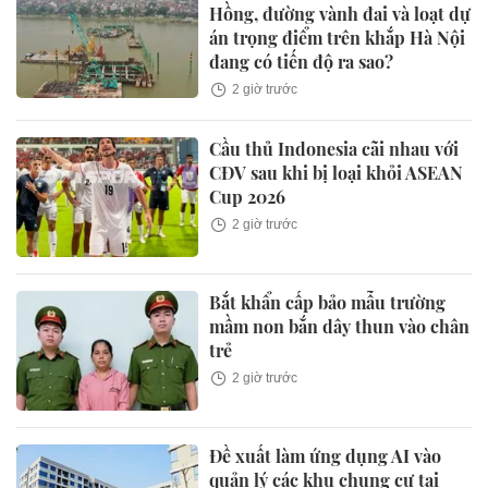
Hồng, đường vành đai và loạt dự
án trọng điểm trên khắp Hà Nội
đang có tiến độ ra sao?
2 giờ trước
Cầu thủ Indonesia cãi nhau với
CĐV sau khi bị loại khỏi ASEAN
Cup 2026
2 giờ trước
Bắt khẩn cấp bảo mẫu trường
mầm non bắn dây thun vào chân
trẻ
2 giờ trước
Đề xuất làm ứng dụng AI vào
quản lý các khu chung cư tại