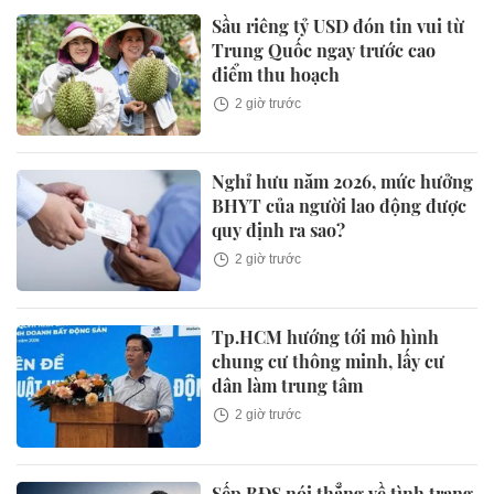
Sầu riêng tỷ USD đón tin vui từ
Trung Quốc ngay trước cao
điểm thu hoạch
2 giờ trước
Nghỉ hưu năm 2026, mức hưởng
BHYT của người lao động được
quy định ra sao?
2 giờ trước
Tp.HCM hướng tới mô hình
chung cư thông minh, lấy cư
dân làm trung tâm
2 giờ trước
Sếp BĐS nói thẳng về tình trạng