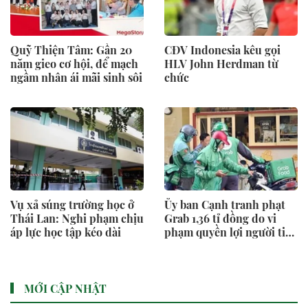
Quỹ Thiện Tâm: Gần 20
CĐV Indonesia kêu gọi
năm gieo cơ hội, để mạch
HLV John Herdman từ
ngầm nhân ái mãi sinh sôi
chức
Vụ xả súng trường học ở
Ủy ban Cạnh tranh phạt
Thái Lan: Nghi phạm chịu
Grab 1,36 tỉ đồng do vi
áp lực học tập kéo dài
phạm quyền lợi người tiêu
dùng
MỚI CẬP NHẬT