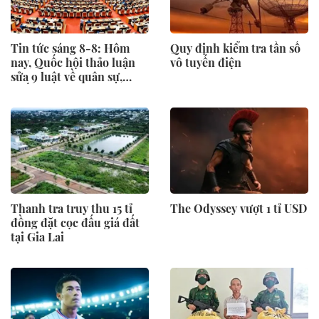
Tin tức sáng 8-8: Hôm
Quy định kiểm tra tần số
nay, Quốc hội thảo luận
vô tuyến điện
sửa 9 luật về quân sự,
quốc phòng
Thanh tra truy thu 15 tỉ
The Odyssey vượt 1 tỉ USD
đồng đặt cọc đấu giá đất
tại Gia Lai