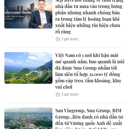
nhà đầu tư mua vào trong hưng
phấn nhưng nhanh chóng bán
ra trong tâm lý hoảng loạn khi
xuất hiện những tín hiệu chưa
rõ ràng
2 giờ trước
Việt Nam có 1 nơi khí hậu mát
mẻ quanh năm, bao quanh là núi
đá được Sun Group nhắm tới
làm siêu tổ hợp 21.000 tỷ đồng
gồm cáp treo, tắm khoáng, khu
vui chơi
2 giờ trước
Sau Vingroup, Sun Group, BIM
Group...liên danh có nhà đầu tư
đến từ Vương quốc Anh đề xuất