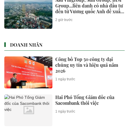
Group...liên danh có nhà đầu tư
đến từ Vương quốc Anh đề xuất
làm siêu dự án 18 tỷ USD, quy
2 giờ trước
mô 6.500ha tại địa phương sắp
lên thành phố trực thuộc Trung
ương
DOANH NHÂN
Công bố Top 50 công ty đại
chúng uy tín và hiệu quả năm
2026
1 ngày trước
Hai Phó Tổng Giám đốc của
Sacombank thôi việc
1 ngày trước