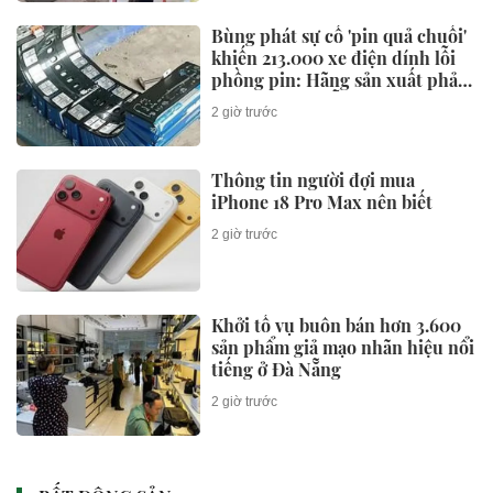
Bùng phát sự cố 'pin quả chuối'
khiến 213.000 xe điện dính lỗi
phồng pin: Hãng sản xuất phải
công khai xin lỗi
2 giờ trước
Thông tin người đợi mua
iPhone 18 Pro Max nên biết
2 giờ trước
Khởi tố vụ buôn bán hơn 3.600
sản phẩm giả mạo nhãn hiệu nổi
tiếng ở Đà Nẵng
2 giờ trước