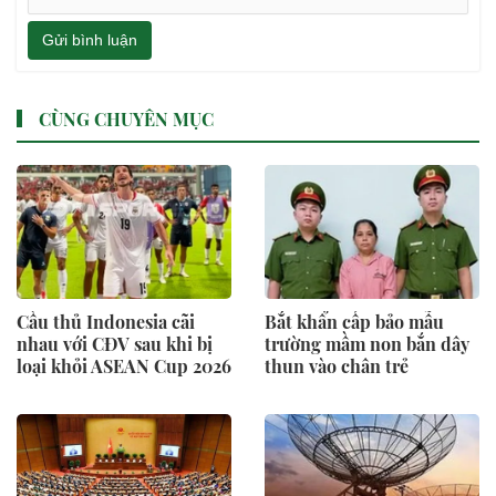
Gửi bình luận
CÙNG CHUYÊN MỤC
Cầu thủ Indonesia cãi
Bắt khẩn cấp bảo mẫu
nhau với CĐV sau khi bị
trường mầm non bắn dây
loại khỏi ASEAN Cup 2026
thun vào chân trẻ