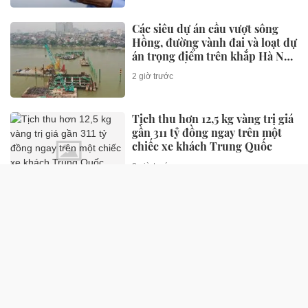
Các siêu dự án cầu vượt sông
Hồng, đường vành đai và loạt dự
án trọng điểm trên khắp Hà Nội
đang có tiến độ ra sao?
2 giờ trước
Tịch thu hơn 12,5 kg vàng trị giá
gần 311 tỷ đồng ngay trên một
chiếc xe khách Trung Quốc
2 giờ trước
Tỉnh rộng nhất đồng bằng sông
Cửu Long chính thức được công
nhận là đơn vị hành chính cấp
tỉnh loại I
2 giờ trước