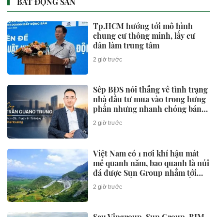
BẤT ĐỘNG SẢN
Tp.HCM hướng tới mô hình
chung cư thông minh, lấy cư
dân làm trung tâm
2 giờ trước
Sếp BĐS nói thẳng về tình trạng
nhà đầu tư mua vào trong hưng
phấn nhưng nhanh chóng bán
ra trong tâm lý hoảng loạn khi
2 giờ trước
xuất hiện những tín hiệu chưa
rõ ràng
Việt Nam có 1 nơi khí hậu mát
mẻ quanh năm, bao quanh là núi
đá được Sun Group nhắm tới
làm siêu tổ hợp 21.000 tỷ đồng
2 giờ trước
gồm cáp treo, tắm khoáng, khu
vui chơi
Sau Vingroup, Sun Group, BIM