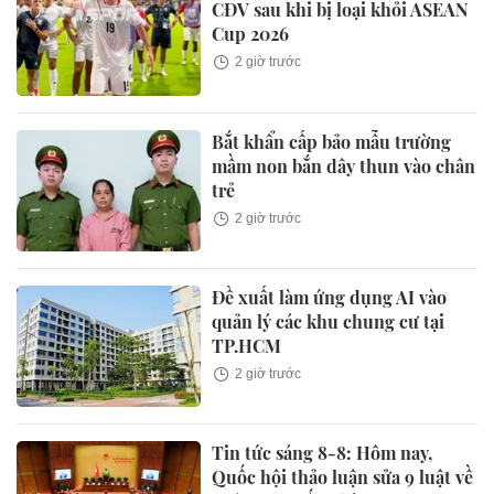
CĐV sau khi bị loại khỏi ASEAN
Cup 2026
2 giờ trước
Bắt khẩn cấp bảo mẫu trường
mầm non bắn dây thun vào chân
trẻ
2 giờ trước
Đề xuất làm ứng dụng AI vào
quản lý các khu chung cư tại
TP.HCM
2 giờ trước
Tin tức sáng 8-8: Hôm nay,
Quốc hội thảo luận sửa 9 luật về