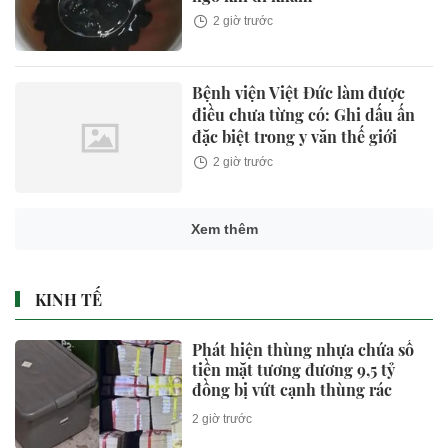
2 giờ trước
Bệnh viện Việt Đức làm được
điều chưa từng có: Ghi dấu ấn
đặc biệt trong y văn thế giới
2 giờ trước
Xem thêm
KINH TẾ
Phát hiện thùng nhựa chứa số
tiền mặt tương đương 9,5 tỷ
đồng bị vứt cạnh thùng rác
2 giờ trước