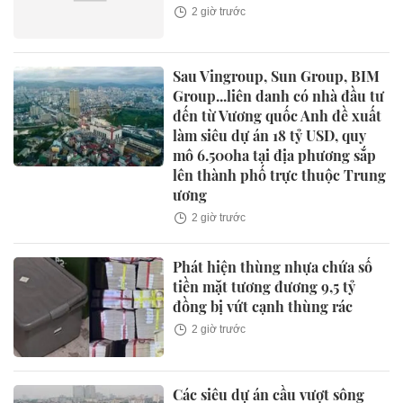
2 giờ trước
Sau Vingroup, Sun Group, BIM
Group...liên danh có nhà đầu tư
đến từ Vương quốc Anh đề xuất
làm siêu dự án 18 tỷ USD, quy
mô 6.500ha tại địa phương sắp
lên thành phố trực thuộc Trung
ương
2 giờ trước
Phát hiện thùng nhựa chứa số
tiền mặt tương đương 9,5 tỷ
đồng bị vứt cạnh thùng rác
2 giờ trước
Các siêu dự án cầu vượt sông