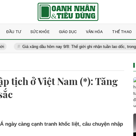
ĐẦU TƯ
SỨC KHỎE
GIÁO DỤC
VĂN HÓA
THỂ THAO
Giá xăng dầu hôm nay 9/8: Thế giới ghi nhận tuần lao dốc, trong nước gi
p tịch ở Việt Nam (*): Tăng
sắc
 ngày càng cạnh tranh khốc liệt, câu chuyện nhập