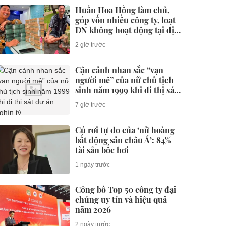
Huấn Hoa Hồng làm chủ,
góp vốn nhiều công ty, loạt
DN không hoạt động tại địa
chỉ
2 giờ trước
Cận cảnh nhan sắc “vạn
người mê” của nữ chủ tịch
sinh năm 1999 khi đi thị sát
dự án nghìn tỷ
7 giờ trước
Cú rơi tự do của ‘nữ hoàng
bất động sản châu Á’: 84%
tài sản bốc hơi
1 ngày trước
Công bố Top 50 công ty đại
chúng uy tín và hiệu quả
năm 2026
2 ngày trước