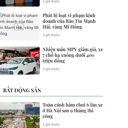
2 giờ trước
Phát lộ loạt vi phạm kinh
doanh của Bảo Tín Mạnh
Hải, vàng Mi Hồng
3 giờ trước
Nhiều mẫu MPV giảm giá, xe
7 chỗ hạ xuống dưới 400
triệu đồng
3 giờ trước
BẤT ĐỘNG SẢN
Toàn cảnh hầm chui 6 làn xe
ở Hà Nội sau 9 tháng thi
công
2 giờ trước