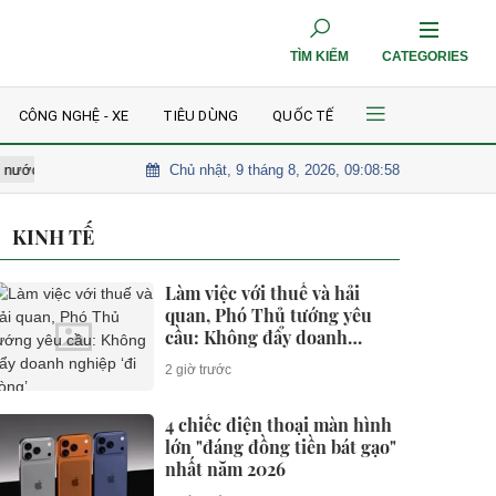
TÌM KIẾM
CATEGORIES
CÔNG NGHỆ - XE
TIÊU DÙNG
QUỐC TẾ
Chủ nhật, 9 tháng 8, 2026, 09:09:00
ảm
Tăng cường cảnh báo tại công trường đường Phú Túc - Hoàng L
KINH TẾ
Làm việc với thuế và hải
quan, Phó Thủ tướng yêu
cầu: Không đẩy doanh
nghiệp ‘đi vòng’
2 giờ trước
4 chiếc điện thoại màn hình
lớn "đáng đồng tiền bát gạo"
nhất năm 2026