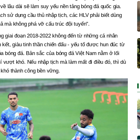
 về lâu dài sẽ làm suy yếu nền tảng bóng đá quốc gia.
h sử dụng cầu thủ nhập tịch, các HLV phải biết dùng
ả mà không phá vỡ cấu trúc đội tuyển".
ng giai đoạn 2018-2022 không đến từ những cá nhân
 kết, giàu tinh thần chiến đấu - yếu tố được hun đúc từ
hóa bóng đá. Bản sắc của bóng đá Việt Nam nằm ở lối
hí vượt khó. Nếu nhập tịch mà làm mất đi điều đó, thì dù
g khó thành công bền vững.