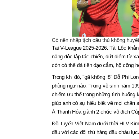
Có nên nhập tịch cầu thủ không hu
Tại V-League 2025-2026, Tài Lộc khẳng
năng độc lập tác chiến, dứt điểm từ x
còn có thể đá tiền đạo cắm, hộ công h
Trong khi đó, "gã khổng lồ" Đỗ Phi Lo
phòng ngự nào. Trung vệ sinh năm 199
chiếm ưu thế trong những tình huống 
giúp anh có sự hiểu biết về mọi chân s
Á Thanh Hóa giành 2 chức vô địch Cú
Đội tuyển Việt Nam dưới thời HLV Kim 
đầu với các đối thủ hàng đầu châu lục