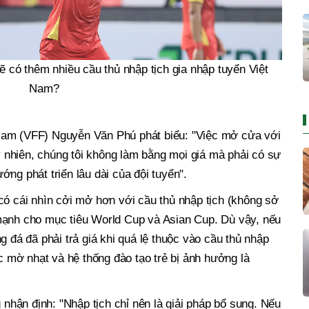
 có thêm nhiều cầu thủ nhập tịch gia nhập tuyển Việt
Nam?
Nam (VFF) Nguyễn Văn Phú phát biểu: "Việc mở cửa với
uy nhiên, chúng tôi không làm bằng mọi giá mà phải có sự
ng phát triển lâu dài của đội tuyển".
có cái nhìn cởi mở hơn với cầu thủ nhập tịch (không sở
mạnh cho mục tiêu World Cup và Asian Cup. Dù vậy, nếu
g đá đã phải trả giá khi quá lệ thuộc vào cầu thủ nhập
ắc mờ nhạt và hệ thống đào tạo trẻ bị ảnh hưởng là
hận định: "Nhập tịch chỉ nên là giải pháp bổ sung. Nếu