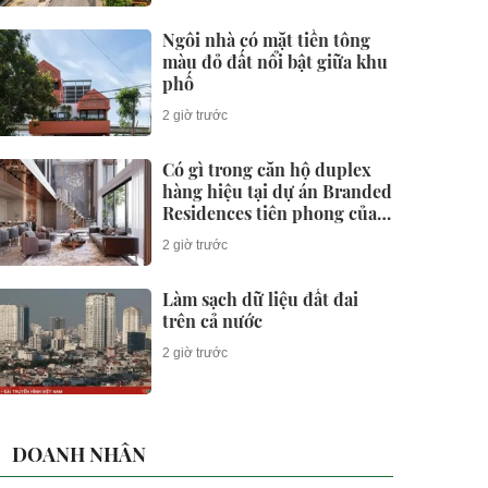
Ngôi nhà có mặt tiền tông
màu đỏ đất nổi bật giữa khu
phố
2 giờ trước
Có gì trong căn hộ duplex
hàng hiệu tại dự án Branded
Residences tiên phong của
KĐT Ciputra?
2 giờ trước
Làm sạch dữ liệu đất đai
trên cả nước
2 giờ trước
DOANH NHÂN