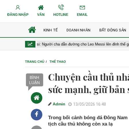
ĐĂNG NHẬP
VĂN
HOTLINE
EMAIL
KINH TẾ
DOANH NHÂN
BẤT ĐỘNG SẢN
Jorge Messi: Người cha dẫn đường cho Leo Messi lên đỉnh thế giới
TRANG CHỦ
THỂ THAO
Chuyện cầu thủ nhậ
BÌNH
LUẬN
sức mạnh, giữ bản 
Admin
13/05/2026 16:48
Trong bối cảnh bóng đá Đông Nam Á
tịch cầu thủ không còn xa lạ