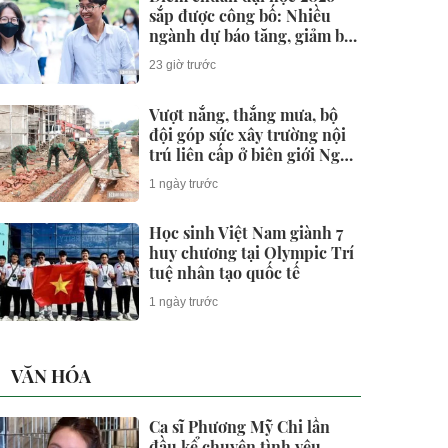
sắp được công bố: Nhiều
ngành dự báo tăng, giảm bất
ngờ
23 giờ trước
Vượt nắng, thắng mưa, bộ
đội góp sức xây trường nội
trú liên cấp ở biên giới Nghệ
An
1 ngày trước
Học sinh Việt Nam giành 7
huy chương tại Olympic Trí
tuệ nhân tạo quốc tế
1 ngày trước
VĂN HÓA
Ca sĩ Phương Mỹ Chi lần
đầu kể chuyện tình yêu