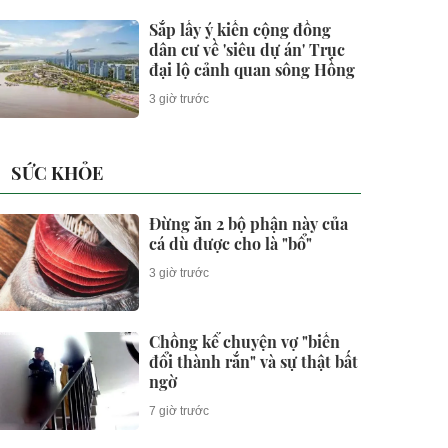
Sắp lấy ý kiến cộng đồng
dân cư về 'siêu dự án' Trục
đại lộ cảnh quan sông Hồng
3 giờ trước
SỨC KHỎE
Đừng ăn 2 bộ phận này của
cá dù được cho là "bổ"
3 giờ trước
Chồng kể chuyện vợ "biến
đổi thành rắn" và sự thật bất
ngờ
7 giờ trước