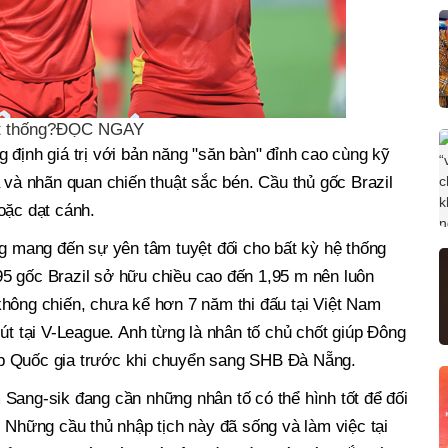
yết thống?ĐỌC NGAY
 định giá trị với bản năng "săn bàn" đỉnh cao cùng kỹ
a và nhãn quan chiến thuật sắc bén. Cầu thủ gốc Brazil
oặc dạt cánh.
ng mang đến sự yên tâm tuyệt đối cho bất kỳ hệ thống
5 gốc Brazil sở hữu chiều cao đến 1,95 m nên luôn
không chiến, chưa kể hơn 7 năm thi đấu tại Việt Nam
út tại V-League. Anh từng là nhân tố chủ chốt giúp Đông
p Quốc gia trước khi chuyển sang SHB Đà Nẵng.
Sang-sik đang cần những nhân tố có thể hình tốt để đối
. Những cầu thủ nhập tịch này đã sống và làm việc tại