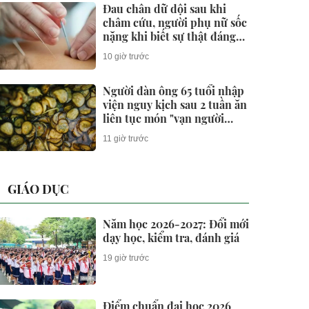
Đau chân dữ dội sau khi
châm cứu, người phụ nữ sốc
nặng khi biết sự thật đáng
sợ
10 giờ trước
Người đàn ông 65 tuổi nhập
viện nguy kịch sau 2 tuần ăn
liên tục món "vạn người
thích"
11 giờ trước
GIÁO DỤC
Năm học 2026-2027: Đổi mới
dạy học, kiểm tra, đánh giá
19 giờ trước
Điểm chuẩn đại học 2026