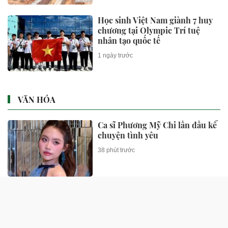
Học sinh Việt Nam giành 7 huy
chương tại Olympic Trí tuệ
nhân tạo quốc tế
1 ngày trước
VĂN HÓA
Ca sĩ Phương Mỹ Chi lần đầu kể
chuyện tình yêu
38 phút trước
Chiếc nhẫn kim cương 50 tỷ
đồng của sao nữ Vbiz
39 phút trước