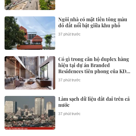
Ngôi nhà có mặt tiền tông màu
đỏ đất nổi bật giữa khu phố
37 phút trước
Có gì trong căn hộ duplex hàng
hiệu tại dự án Branded
Residences tiên phong của KĐT
Ciputra?
37 phút trước
Làm sạch dữ liệu đất đai trên cả
nước
37 phút trước