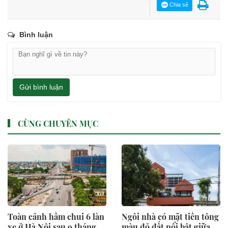
Chia sẻ
Bình luận
Gửi bình luận
CÙNG CHUYÊN MỤC
Toàn cảnh hầm chui 6 làn
Ngôi nhà có mặt tiền tông
xe ở Hà Nội sau 9 tháng
màu đỏ đất nổi bật giữa