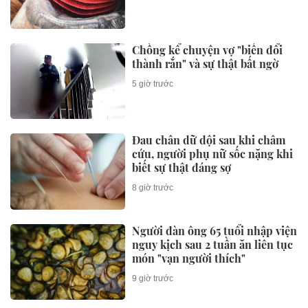
Chồng kể chuyện vợ "biến đổi
thành rắn" và sự thật bất ngờ
5 giờ trước
Đau chân dữ dội sau khi châm
cứu, người phụ nữ sốc nặng khi
biết sự thật đáng sợ
8 giờ trước
Người đàn ông 65 tuổi nhập viện
nguy kịch sau 2 tuần ăn liên tục
món "vạn người thích"
9 giờ trước