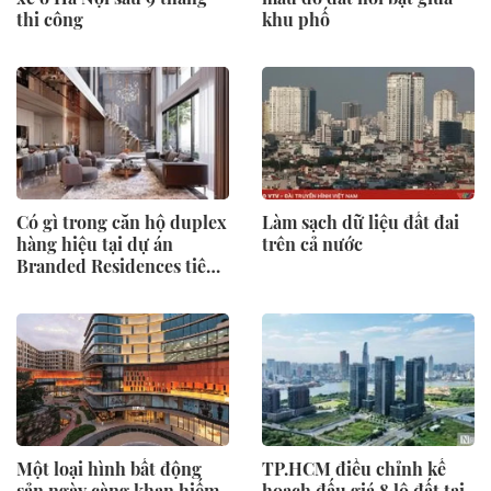
thi công
khu phố
Có gì trong căn hộ duplex
Làm sạch dữ liệu đất đai
hàng hiệu tại dự án
trên cả nước
Branded Residences tiên
phong của KĐT Ciputra?
Một loại hình bất động
TP.HCM điều chỉnh kế
sản ngày càng khan hiếm
hoạch đấu giá 8 lô đất tại