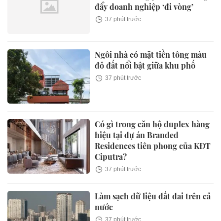
đẩy doanh nghiệp ‘đi vòng’
37 phút trước
Ngôi nhà có mặt tiền tông màu
đỏ đất nổi bật giữa khu phố
37 phút trước
Có gì trong căn hộ duplex hàng
hiệu tại dự án Branded
Residences tiên phong của KĐT
Ciputra?
37 phút trước
Làm sạch dữ liệu đất đai trên cả
nước
37 phút trước