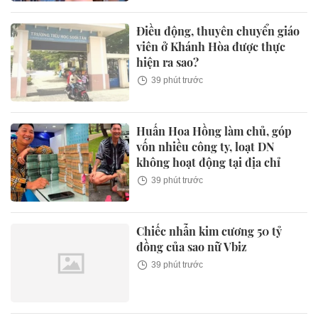
Điều động, thuyên chuyển giáo
viên ở Khánh Hòa được thực
hiện ra sao?
39 phút trước
Huấn Hoa Hồng làm chủ, góp
vốn nhiều công ty, loạt DN
không hoạt động tại địa chỉ
39 phút trước
Chiếc nhẫn kim cương 50 tỷ
đồng của sao nữ Vbiz
39 phút trước