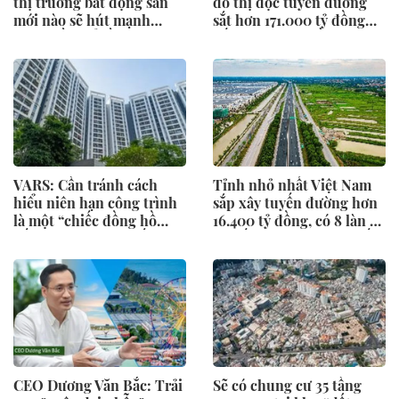
thị trường bất động sản
đô thị dọc tuyến đường
mới nào sẽ hút mạnh
sắt hơn 171.000 tỷ đồng
dòng tiền đổ về?
nối TP.HCM - Cần Thơ
VARS: Cần tránh cách
Tỉnh nhỏ nhất Việt Nam
hiểu niên hạn công trình
sắp xây tuyến đường hơn
là một “chiếc đồng hồ
16.400 tỷ đồng, có 8 làn xe
đếm ngược”...việc hết niên
với tốc độ 120 km/giờ nối
hạn sử dụng không đồng
thẳng Vành đai 4 ra biển
nghĩa với việc công trình
mặc nhiên bị phá dỡ
CEO Dương Văn Bắc: Trải
Sẽ có chung cư 35 tầng