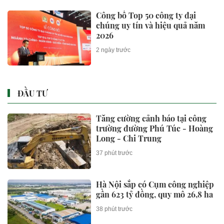
Công bố Top 50 công ty đại
chúng uy tín và hiệu quả năm
2026
2 ngày trước
ĐẦU TƯ
Tăng cường cảnh báo tại công
trường đường Phú Túc - Hoàng
Long - Chi Trung
37 phút trước
Hà Nội sắp có Cụm công nghiệp
gần 623 tỷ đồng, quy mô 26,8 ha
38 phút trước