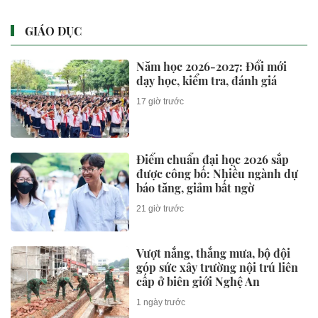
GIÁO DỤC
Năm học 2026-2027: Đổi mới
dạy học, kiểm tra, đánh giá
17 giờ trước
Điểm chuẩn đại học 2026 sắp
được công bố: Nhiều ngành dự
báo tăng, giảm bất ngờ
21 giờ trước
Vượt nắng, thắng mưa, bộ đội
góp sức xây trường nội trú liên
cấp ở biên giới Nghệ An
1 ngày trước