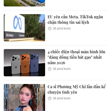
EU yêu cầu Meta, TikTok ngăn
chặn thông tin sai lệch
38 phút trước
4 chiếc điện thoại màn hình lớn
"đáng đồng tiền bát gạo" nhất
năm 2026
38 phút trước
Ca sĩ Phương Mỹ Chi lần đầu kể
chuyện tình yêu
38 phút trước