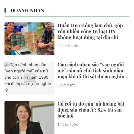
DOANH NHÂN
Huấn Hoa Hồng làm chủ, góp
vốn nhiều công ty, loạt DN
không hoạt động tại địa chỉ
39 phút trước
Cận cảnh nhan sắc “vạn người
mê” của nữ chủ tịch sinh năm
1999 khi đi thị sát dự án nghìn
tỷ
5 giờ trước
Cú rơi tự do của ‘nữ hoàng bất
động sản châu Á’: 84% tài sản
bốc hơi
1 ngày trước