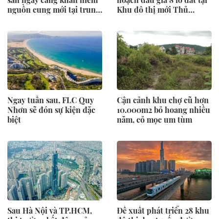
nguồn cung mới tại trung
Khu đô thị mới Thủ
tâm Hà Nội
Thiêm
Ngay tuần sau, FLC Quy
Cận cảnh khu chợ cũ hơn
Nhơn sẽ đón sự kiện đặc
10.000m2 bỏ hoang nhiều
biệt
năm, cỏ mọc um tùm
Sau Hà Nội và TP.HCM,
Đề xuất phát triển 28 khu