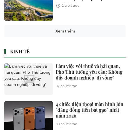
1 giờ trước
Xem thêm
KINH TẾ
Làm việc với thuế và hải quan,
Phó Thủ tướng yêu cầu: Không
đẩy doanh nghiệp ‘đi vòng’
37 phút trước
4 chiếc điện thoại màn hình lớn
"đáng đồng tiền bát gạo" nhất
năm 2026
38 phút trước