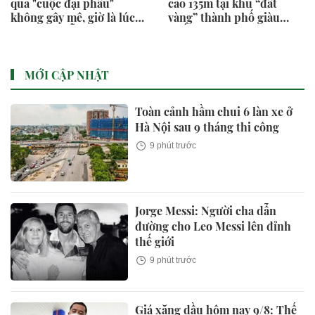
qua "cuộc đại phẫu"
cao 135m tại khu “đất
không gây mê, giờ là lúc
vàng” thành phố giàu
Novaland nỗ lực từng
nhất Việt Nam
ngày để "sòng phẳng" với
niềm tin của khách hàng
MỚI CẬP NHẬT
Toàn cảnh hầm chui 6 làn xe ở
Hà Nội sau 9 tháng thi công
9 phút trước
Jorge Messi: Người cha dẫn
đường cho Leo Messi lên đỉnh
thế giới
9 phút trước
Giá xăng dầu hôm nay 9/8: Thế