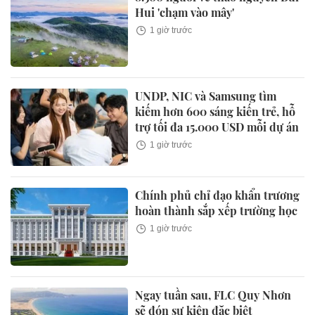
Hui 'chạm vào mây'
1 giờ trước
UNDP, NIC và Samsung tìm
kiếm hơn 600 sáng kiến trẻ, hỗ
trợ tối đa 15.000 USD mỗi dự án
1 giờ trước
Chính phủ chỉ đạo khẩn trương
hoàn thành sắp xếp trường học
1 giờ trước
Ngay tuần sau, FLC Quy Nhơn
sẽ đón sự kiện đặc biệt