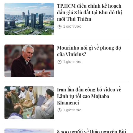
TP.HCM điều chỉnh kế hoạch
đấu giá 8 lô đất tại Khu đô thị
mới Thủ Thiêm
1 giờ trước
Mourinho nói gì về phong độ
của Vinicius?
1 giờ trước
Iran lần đầu công bố video về
Lãnh tụ tối cao Mojtaba
Khamenei
1 giờ trước
8.500 người về thảo nguyên Bùi