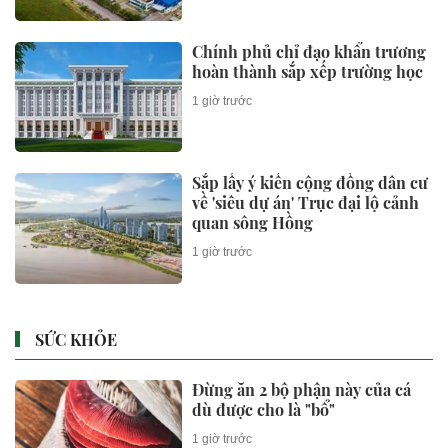
Chính phủ chỉ đạo khẩn trương
hoàn thành sắp xếp trường học
1 giờ trước
Sắp lấy ý kiến cộng đồng dân cư
về 'siêu dự án' Trục đại lộ cảnh
quan sông Hồng
1 giờ trước
SỨC KHỎE
Đừng ăn 2 bộ phận này của cá
dù được cho là "bổ"
1 giờ trước