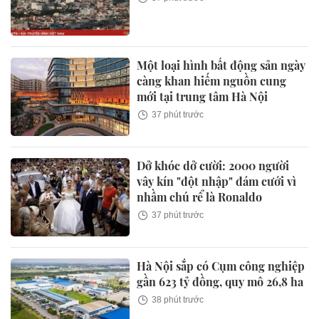
Một loại hình bất động sản ngày
càng khan hiếm nguồn cung
mới tại trung tâm Hà Nội
37 phút trước
Dở khóc dở cười: 2000 người
vây kín "đột nhập" đám cưới vì
nhầm chú rể là Ronaldo
37 phút trước
Hà Nội sắp có Cụm công nghiệp
gần 623 tỷ đồng, quy mô 26,8 ha
38 phút trước