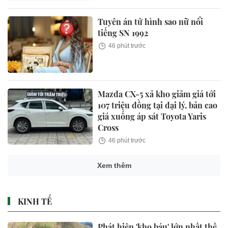
Tuyên án tử hình sao nữ nổi
tiếng SN 1992
46 phút trước
Mazda CX-5 xả kho giảm giá tới
107 triệu đồng tại đại lý, bản cao
giá xuống áp sát Toyota Yaris
Cross
46 phút trước
Xem thêm
KINH TẾ
Phát hiện 'kho báu' lớn nhất thế