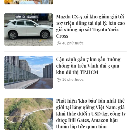
Mazda CX-5 xả kho giảm giá tới
107 triệu đồng tại đại lý, bản cao
giá xuống áp sát Toyota Yaris
Cross
46 phút trước
Cận cảnh gần 7 km gắn 'tường'
chống ồn trên Vành đai 3 qua
khu đô thị TP.HCM
16 phút trước
Phát hiện 'kho báu' lớn nhất thế
giới tại láng giềng Việt Nam: giá
khai thác dưới 1 USD/kg, công ty
được Bill Gates, Amazon hậu
thuẫn lập tức quan tâm