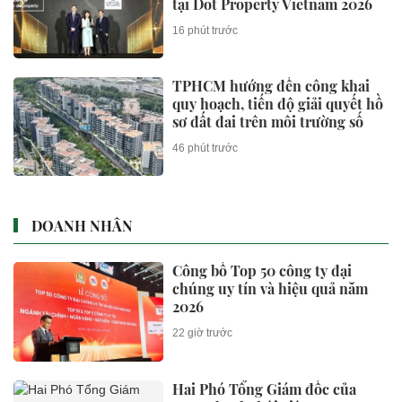
tại Dot Property Vietnam 2026
16 phút trước
TPHCM hướng đến công khai
quy hoạch, tiến độ giải quyết hồ
sơ đất đai trên môi trường số
46 phút trước
DOANH NHÂN
Công bố Top 50 công ty đại
chúng uy tín và hiệu quả năm
2026
22 giờ trước
Hai Phó Tổng Giám đốc của