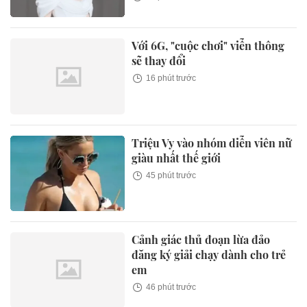
Với 6G, "cuộc chơi" viễn thông
sẽ thay đổi
16 phút trước
Triệu Vy vào nhóm diễn viên nữ
giàu nhất thế giới
45 phút trước
Cảnh giác thủ đoạn lừa đảo
đăng ký giải chạy dành cho trẻ
em
46 phút trước