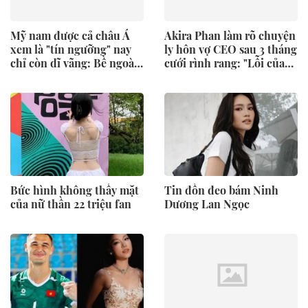
Mỹ nam được cả châu Á
Akira Phan làm rõ chuyện
xem là "tín ngưỡng" nay
ly hôn vợ CEO sau 3 tháng
chỉ còn dĩ vãng: Bề ngoài
cưới rình rang: "Lỗi của
thê thảm nhưng hoá ra là
anh, anh xin nhận"
trùm
Bức hình không thấy mặt
Tin đồn đeo bám Ninh
của nữ thần 22 triệu fan
Dương Lan Ngọc