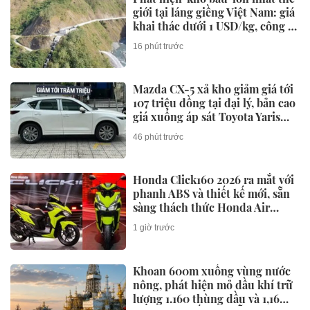
giới tại láng giềng Việt Nam: giá
khai thác dưới 1 USD/kg, công ty
được Bill Gates, Amazon hậu
16 phút trước
thuẫn lập tức quan tâm
Mazda CX-5 xả kho giảm giá tới
107 triệu đồng tại đại lý, bản cao
giá xuống áp sát Toyota Yaris
Cross
46 phút trước
Honda Click160 2026 ra mắt với
phanh ABS và thiết kế mới, sẵn
sàng thách thức Honda Air
Blade và Yamaha NVX
1 giờ trước
Khoan 600m xuống vùng nước
nông, phát hiện mỏ dầu khí trữ
lượng 1.160 thùng dầu và 1,16