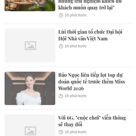
những trải nghiệm khiến du
khách muốn quay trở lại"
16 phút trước
Lùi thời gian tổ chức Đại hội
Hội Nhà văn Việt Nam
16 phút trước
Bảo Ngọc liên tiếp lọt top dự
đoán quốc tế trước thềm Miss
World 2026
16 phút trước
Với 6G, "cuộc chơi" viễn thông
sẽ thay đổi
16 phút trước