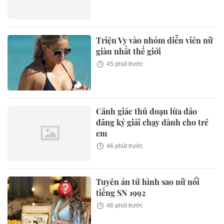
Triệu Vy vào nhóm diễn viên nữ
giàu nhất thế giới
45 phút trước
Cảnh giác thủ đoạn lừa đảo
đăng ký giải chạy dành cho trẻ
em
46 phút trước
Tuyên án tử hình sao nữ nổi
tiếng SN 1992
46 phút trước