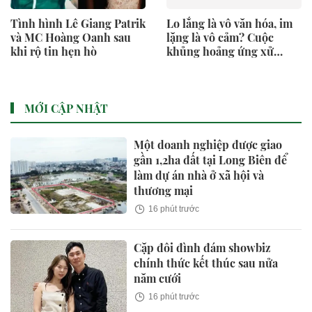
Tình hình Lê Giang Patrik
Lo lắng là vô văn hóa, im
và MC Hoàng Oanh sau
lặng là vô cảm? Cuộc
khi rộ tin hẹn hò
khủng hoảng ứng xử
quanh vóc dáng của
Ariana Grande
MỚI CẬP NHẬT
Một doanh nghiệp được giao
gần 1,2ha đất tại Long Biên để
làm dự án nhà ở xã hội và
thương mại
16 phút trước
Cặp đôi đình đám showbiz
chính thức kết thúc sau nửa
năm cưới
16 phút trước