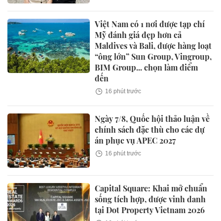
Việt Nam có 1 nơi được tạp chí
Mỹ đánh giá đẹp hơn cả
Maldives và Bali, được hàng loạt
“ông lớn” Sun Group, Vingroup,
BIM Group... chọn làm điểm
đến
16 phút trước
Ngày 7/8, Quốc hội thảo luận về
chính sách đặc thù cho các dự
án phục vụ APEC 2027
16 phút trước
Capital Square: Khai mở chuẩn
sống tích hợp, được vinh danh
tại Dot Property Vietnam 2026