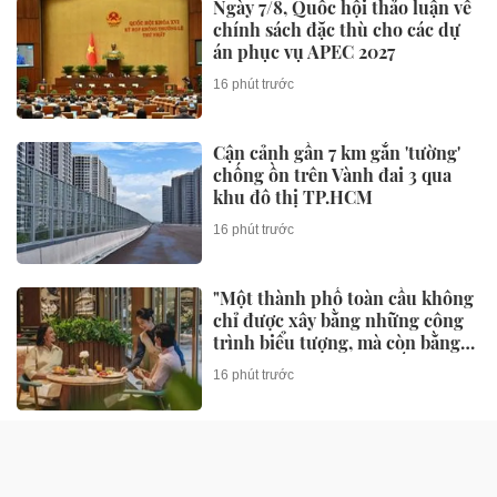
Ngày 7/8, Quốc hội thảo luận về
chính sách đặc thù cho các dự
án phục vụ APEC 2027
16 phút trước
Cận cảnh gần 7 km gắn 'tường'
chống ồn trên Vành đai 3 qua
khu đô thị TP.HCM
16 phút trước
"Một thành phố toàn cầu không
chỉ được xây bằng những công
trình biểu tượng, mà còn bằng
những trải nghiệm khiến du
16 phút trước
khách muốn quay trở lại"
Cắt giảm, đơn giản hóa thủ tục
hành chính, điều kiện kinh
doanh trong lĩnh vực nông