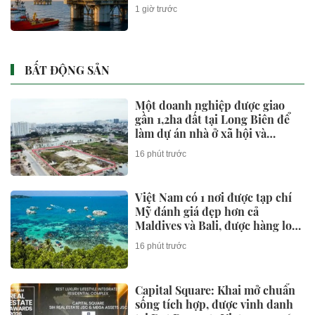
triệu mét khối khí mỗi ngày
1 giờ trước
BẤT ĐỘNG SẢN
Một doanh nghiệp được giao
gần 1,2ha đất tại Long Biên để
làm dự án nhà ở xã hội và
thương mại
16 phút trước
Việt Nam có 1 nơi được tạp chí
Mỹ đánh giá đẹp hơn cả
Maldives và Bali, được hàng loạt
“ông lớn” Sun Group, Vingroup,
16 phút trước
BIM Group... chọn làm điểm
đến
Capital Square: Khai mở chuẩn
sống tích hợp, được vinh danh