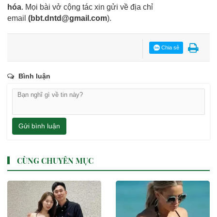
hóa
. Mọi bài vở cộng tác xin gửi về địa chỉ
email
(
bbt.dntd@gmail.com
).
Chia sẻ
Bình luận
Gửi bình luận
CÙNG CHUYÊN MỤC