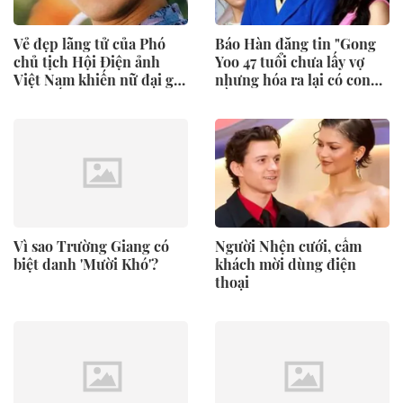
Vẻ đẹp lãng tử của Phó
Báo Hàn đăng tin "Gong
chủ tịch Hội Điện ảnh
Yoo 47 tuổi chưa lấy vợ
Việt Nam khiến nữ đại gia
nhưng hóa ra lại có con
yêu suốt 20 năm
đầu lòng"
Vì sao Trường Giang có
Người Nhện cưới, cấm
biệt danh 'Mười Khó'?
khách mời dùng điện
thoại