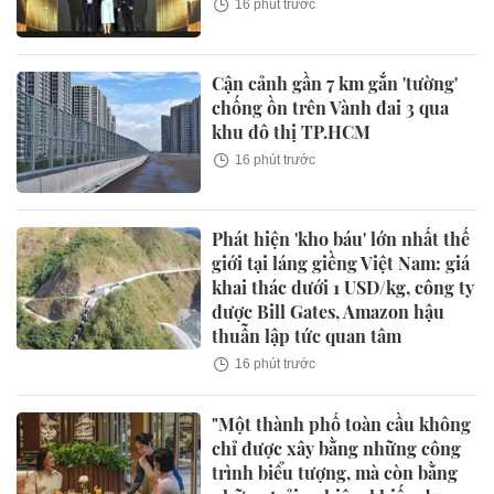
16 phút trước
Cận cảnh gần 7 km gắn 'tường'
chống ồn trên Vành đai 3 qua
khu đô thị TP.HCM
16 phút trước
Phát hiện 'kho báu' lớn nhất thế
giới tại láng giềng Việt Nam: giá
khai thác dưới 1 USD/kg, công ty
được Bill Gates, Amazon hậu
thuẫn lập tức quan tâm
16 phút trước
"Một thành phố toàn cầu không
chỉ được xây bằng những công
trình biểu tượng, mà còn bằng