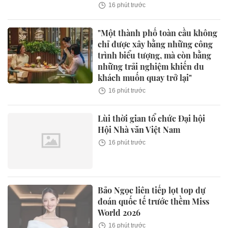
16 phút trước
"Một thành phố toàn cầu không
chỉ được xây bằng những công
trình biểu tượng, mà còn bằng
những trải nghiệm khiến du
khách muốn quay trở lại"
16 phút trước
Lùi thời gian tổ chức Đại hội
Hội Nhà văn Việt Nam
16 phút trước
Bảo Ngọc liên tiếp lọt top dự
đoán quốc tế trước thềm Miss
World 2026
16 phút trước