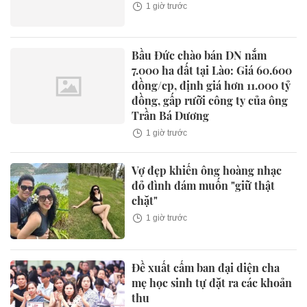
1 giờ trước
Bầu Đức chào bán DN nắm
7.000 ha đất tại Lào: Giá 60.600
đồng/cp, định giá hơn 11.000 tỷ
đồng, gấp rưỡi công ty của ông
Trần Bá Dương
1 giờ trước
Vợ đẹp khiến ông hoàng nhạc
đỏ đình đám muốn "giữ thật
chặt"
1 giờ trước
Đề xuất cấm ban đại diện cha
mẹ học sinh tự đặt ra các khoản
thu