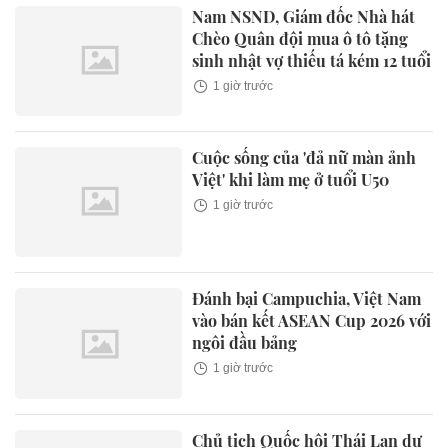
Nam NSND, Giám đốc Nhà hát
Chèo Quân đội mua ô tô tặng
sinh nhật vợ thiếu tá kém 12 tuổi
1 giờ trước
Cuộc sống của 'đả nữ màn ảnh
Việt' khi làm mẹ ở tuổi U50
1 giờ trước
Đánh bại Campuchia, Việt Nam
vào bán kết ASEAN Cup 2026 với
ngôi đầu bảng
1 giờ trước
Chủ tịch Quốc hội Thái Lan dự