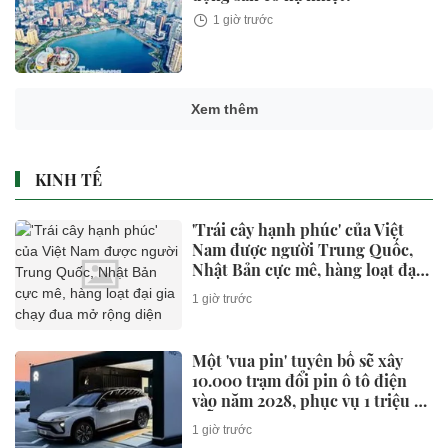
1 giờ trước
Xem thêm
KINH TẾ
'Trái cây hạnh phúc' của Việt
Nam được người Trung Quốc,
Nhật Bản cực mê, hàng loạt đại
gia chạy đua mở rộng diện tích
1 giờ trước
Một 'vua pin' tuyên bố sẽ xây
10.000 trạm đổi pin ô tô điện
vào năm 2028, phục vụ 1 triệu xe
mỗi ngày chỉ với 3 phút
1 giờ trước