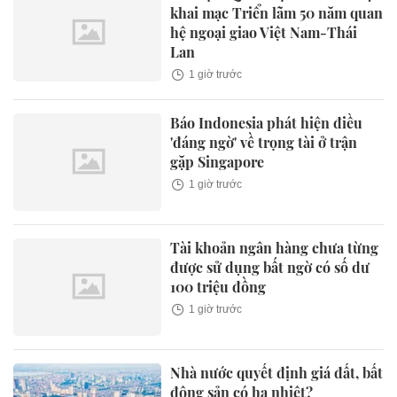
khai mạc Triển lãm 50 năm quan
hệ ngoại giao Việt Nam-Thái
Lan
1 giờ trước
Báo Indonesia phát hiện điều
'đáng ngờ' về trọng tài ở trận
gặp Singapore
1 giờ trước
Tài khoản ngân hàng chưa từng
được sử dụng bất ngờ có số dư
100 triệu đồng
1 giờ trước
Nhà nước quyết định giá đất, bất
động sản có hạ nhiệt?