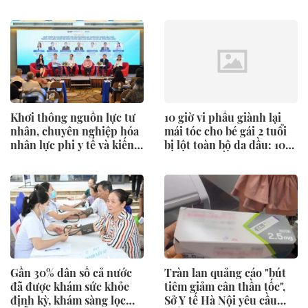
nhiều người trẻ xem nhẹ
nên biết
Khơi thông nguồn lực tư
10 giờ vi phẫu giành lại
nhân, chuyên nghiệp hóa
mái tóc cho bé gái 2 tuổi
nhân lực phi y tế và kiến
bị lột toàn bộ da đầu: 10
tạo hệ sinh thái
năm sau, điều xúc động
xảy ra tại Bệnh viện Việt
Đức
Gần 30% dân số cả nước
Tràn lan quảng cáo "bút
đã được khám sức khỏe
tiêm giảm cân thần tốc",
định kỳ, khám sàng lọc
Sở Y tế Hà Nội yêu cầu