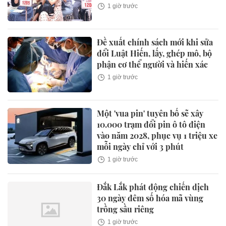
1 giờ trước
Đề xuất chính sách mới khi sửa
đổi Luật Hiến, lấy, ghép mô, bộ
phận cơ thể người và hiến xác
1 giờ trước
Một 'vua pin' tuyên bố sẽ xây
10.000 trạm đổi pin ô tô điện
vào năm 2028, phục vụ 1 triệu xe
mỗi ngày chỉ với 3 phút
1 giờ trước
Đắk Lắk phát động chiến dịch
30 ngày đêm số hóa mã vùng
trồng sầu riêng
1 giờ trước