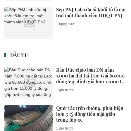
Sếp PNJ Lab vừa bị khởi tố là em
trai một thành viên HĐQT PNJ
1 ngày trước
ĐẦU TƯ
Bầu Đức chào bán DN nắm
7.000 ha đất tại Lào: Giá 60.600
đồng/cp, định giá hơn 11.000 tỷ
đồng, gấp rưỡi công ty của ông
1 giờ trước
Trần Bá Dương
Quét rác trên đường, phát hiện
hơn 3 tỷ đồng tiền mặt giấu
trong lốp xe
1 giờ trước