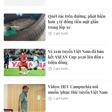
Quét rác trên đường, phát hiện
hơn 3 tỷ đồng tiền mặt giấu
trong lốp xe
1 giờ trước
Vé xem tuyển Việt Nam đá bán
kết ASEAN Cup 2026 lên đến 1
triệu đồng
1 giờ trước
Video: HLV Campuchia nói
muốn 'phục thù' tuyển Việt Nam
1 giờ trước