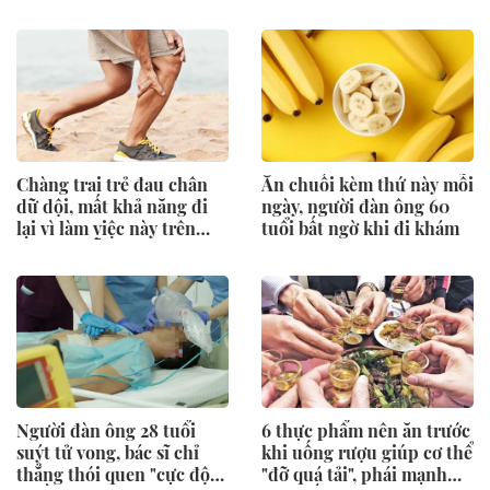
vụ cháy
nhãn hàng Candid
Chàng trai trẻ đau chân
Ăn chuối kèm thứ này mỗi
dữ dội, mất khả năng đi
ngày, người đàn ông 60
lại vì làm việc này trên
tuổi bất ngờ khi đi khám
giường mỗi ngày
Người đàn ông 28 tuổi
6 thực phẩm nên ăn trước
suýt tử vong, bác sĩ chỉ
khi uống rượu giúp cơ thể
thẳng thói quen "cực độc"
"đỡ quá tải", phái mạnh