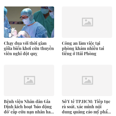
người và hiến xác
Chạy đua với thời gian
Công an làm việc tại
giữa biển khơi cứu thuyền
phòng khám nhiều tai
viên nghi đột quỵ
tiếng ở Hải Phòng
Bệnh viện Nhân dân Gia
Sở Y tế TP.HCM: Tiếp tục
Định kích hoạt 'báo động
rà soát, xác minh nội
đỏ' cấp cứu nạn nhân hai
dung quảng cáo mỹ phẩm