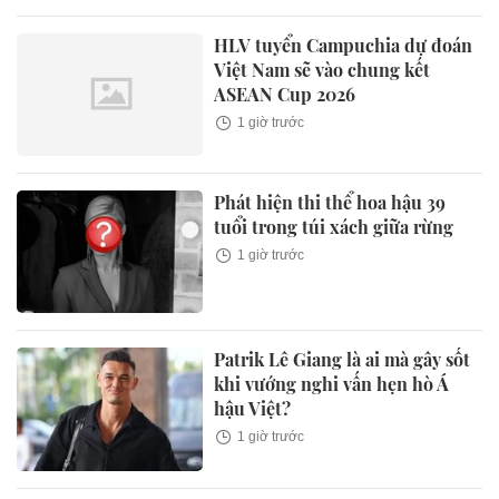
HLV tuyển Campuchia dự đoán
Việt Nam sẽ vào chung kết
ASEAN Cup 2026
1 giờ trước
Phát hiện thi thể hoa hậu 39
tuổi trong túi xách giữa rừng
1 giờ trước
Patrik Lê Giang là ai mà gây sốt
khi vướng nghi vấn hẹn hò Á
hậu Việt?
1 giờ trước