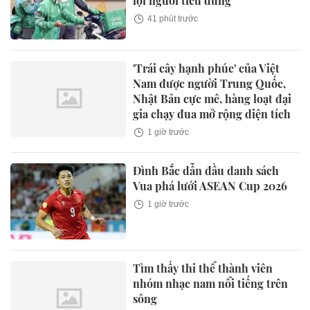
lợi người tiêu dùng
41 phút trước
'Trái cây hạnh phúc' của Việt
Nam được người Trung Quốc,
Nhật Bản cực mê, hàng loạt đại
gia chạy đua mở rộng diện tích
1 giờ trước
Đình Bắc dẫn đầu danh sách
Vua phá lưới ASEAN Cup 2026
1 giờ trước
Tìm thấy thi thể thành viên
nhóm nhạc nam nổi tiếng trên
sông