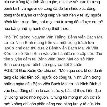
blouse trắng tận tình lắng nghe, chia sẻ với các thương
bệnh binh và người có công đã để lại nhiều xúc động,
đồng thời truyền đi thông điệp về một nền y tế lấy người
bệnh làm trung tâm, nơi mọi chủ trương đều được cụ thể
hóa bằng những hành động thiết thực.
Phó Thủ tướng Nguyễn Văn Thắng: Bệnh viện Bạch Mai
cơ sở Ninh Bình mang trên vai một trọng trách lớn
laoCơ chế đặc thù đưa 2 Bệnh viện Bạch Mai và Việt
Đức cơ sở Ninh Bình vào vận hànhCa mổ cấp cứu đầu
tiên xuyên đêm tại Bệnh viện Bạch Mai cơ sở Ninh
Bình cứu người bệnh có nguy cơ liệt 2 chân
PGS.TS Đào Xuân Cơ chia sẻ: "Món quà sức khỏe dành
tặng các bậc tiền bối, người có công tại Ninh Bình trong
những ngày đầu Bệnh viện Bạch Mai cơ sở Ninh Bình đi
vào hoạt động chính là cách các y, bác sĩ thực hiện đạo
lý 'Uống nước nhớ nguồn'. Chúng tôi mong muốn cơ sở
mới không chỉ góp phần nâng cao năng lực y tế của khu