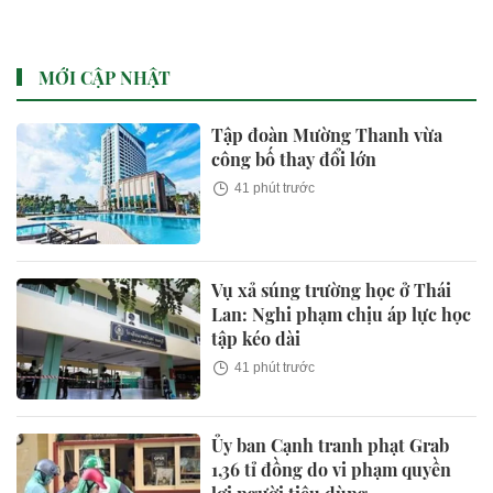
miễn phí
kiểm tra
MỚI CẬP NHẬT
Tập đoàn Mường Thanh vừa
công bố thay đổi lớn
41 phút trước
Vụ xả súng trường học ở Thái
Lan: Nghi phạm chịu áp lực học
tập kéo dài
41 phút trước
Ủy ban Cạnh tranh phạt Grab
1,36 tỉ đồng do vi phạm quyền