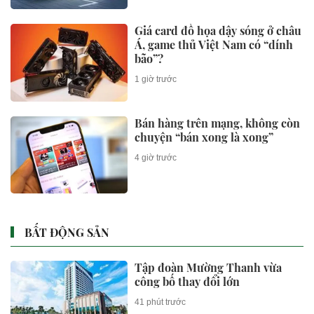
Giá card đồ họa dậy sóng ở châu
Á, game thủ Việt Nam có “dính
bão”?
1 giờ trước
Bán hàng trên mạng, không còn
chuyện “bán xong là xong”
4 giờ trước
BẤT ĐỘNG SẢN
Tập đoàn Mường Thanh vừa
công bố thay đổi lớn
41 phút trước