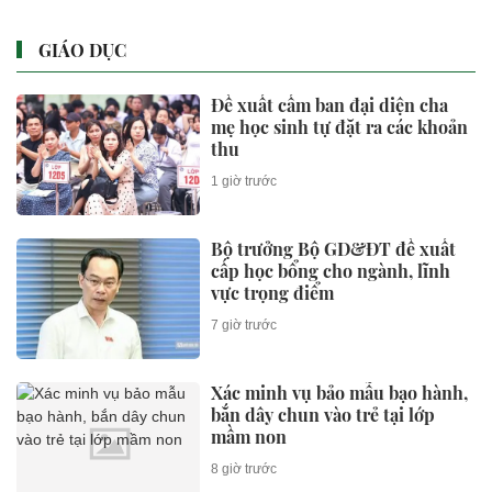
GIÁO DỤC
Đề xuất cấm ban đại diện cha
mẹ học sinh tự đặt ra các khoản
thu
1 giờ trước
Bộ trưởng Bộ GD&ĐT đề xuất
cấp học bổng cho ngành, lĩnh
vực trọng điểm
7 giờ trước
Xác minh vụ bảo mẫu bạo hành,
bắn dây chun vào trẻ tại lớp
mầm non
8 giờ trước