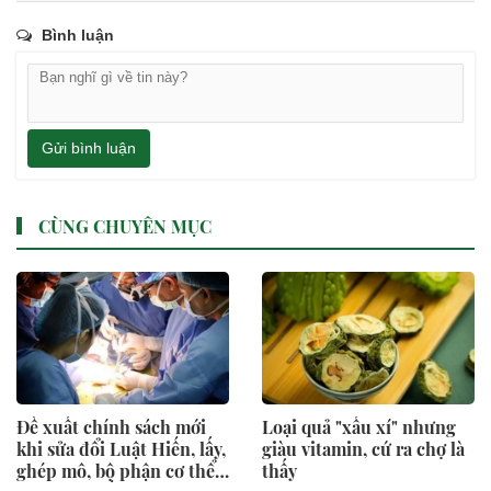
Bình luận
Gửi bình luận
CÙNG CHUYÊN MỤC
Đề xuất chính sách mới
Loại quả "xấu xí" nhưng
khi sửa đổi Luật Hiến, lấy,
giàu vitamin, cứ ra chợ là
ghép mô, bộ phận cơ thể
thấy