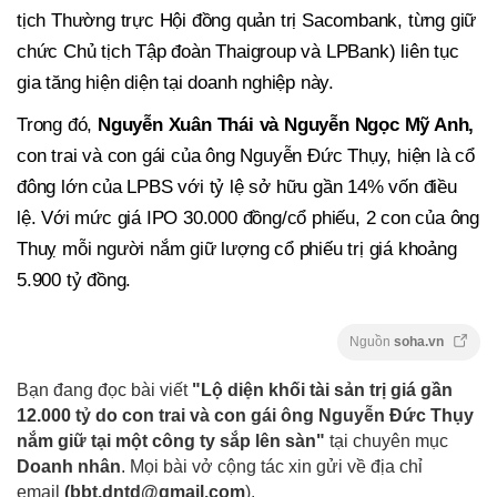
tịch Thường trực Hội đồng quản trị Sacombank, từng giữ
chức Chủ tịch Tập đoàn Thaigroup và LPBank) liên tục
gia tăng hiện diện tại doanh nghiệp này.
Trong đó,
Nguyễn Xuân Thái và Nguyễn Ngọc Mỹ Anh,
con trai và con gái của ông Nguyễn Đức Thụy, hiện là cổ
đông lớn của LPBS với tỷ lệ sở hữu gần 14% vốn điều
lệ. Với mức giá IPO 30.000 đồng/cổ phiếu, 2 con của ông
Thuỵ mỗi người nắm giữ lượng cổ phiếu trị giá khoảng
5.900 tỷ đồng.
Nguồn
soha.vn
Bạn đang đọc bài viết
"Lộ diện khối tài sản trị giá gần
12.000 tỷ do con trai và con gái ông Nguyễn Đức Thụy
nắm giữ tại một công ty sắp lên sàn"
tại chuyên mục
Doanh nhân
. Mọi bài vở cộng tác xin gửi về địa chỉ
email
(
bbt.dntd@gmail.com
).