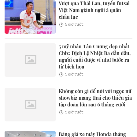
Vượt qua Thái Lan, tuyển futsal
Việt Nam giành ngôi á quân
châu lục
5 giờ trước
5 mỹ nhân Tân Cương đẹp nhất
Cbiz: Địch Lệ Nhiệt Ba dẫn đầu,
người cuối được ví như bước ra
từ bích họa
5 giờ trước
Không còn gì để nói với ngọc nữ
showbiz mang thai cho thiếu gia
tập đoàn lớn sau 6 tháng cưới
5 giờ trước
Bảng giá xe máy Honda tháng