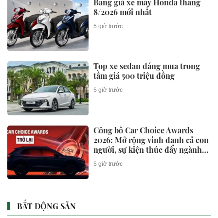
Bảng giá xe máy Honda tháng
8/2026 mới nhất
5 giờ trước
Top xe sedan đáng mua trong
tầm giá 500 triệu đồng
5 giờ trước
Công bố Car Choice Awards
2026: Mở rộng vinh danh cả con
người, sự kiện thúc đẩy ngành
xe Việt Nam
5 giờ trước
BẤT ĐỘNG SẢN