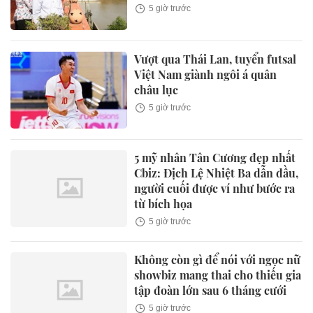
5 giờ trước
Vượt qua Thái Lan, tuyển futsal
Việt Nam giành ngôi á quân
châu lục
5 giờ trước
5 mỹ nhân Tân Cương đẹp nhất
Cbiz: Địch Lệ Nhiệt Ba dẫn đầu,
người cuối được ví như bước ra
từ bích họa
5 giờ trước
Không còn gì để nói với ngọc nữ
showbiz mang thai cho thiếu gia
tập đoàn lớn sau 6 tháng cưới
5 giờ trước