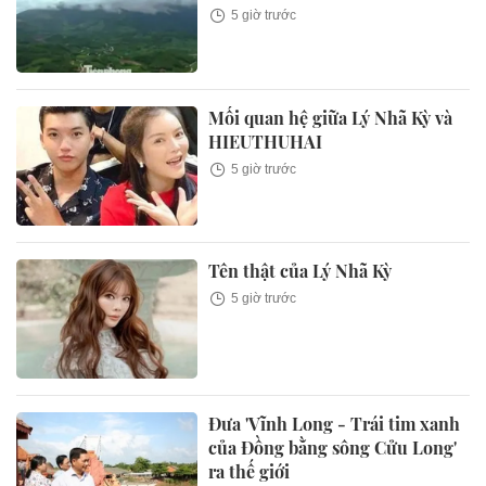
5 giờ trước
Mối quan hệ giữa Lý Nhã Kỳ và
HIEUTHUHAI
5 giờ trước
Tên thật của Lý Nhã Kỳ
5 giờ trước
Đưa 'Vĩnh Long - Trái tim xanh
của Đồng bằng sông Cửu Long'
ra thế giới