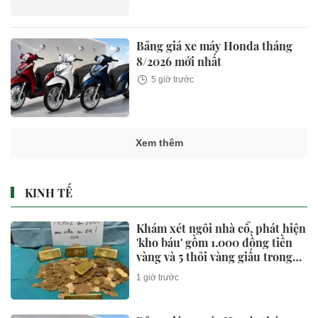
Bảng giá xe máy Honda tháng
8/2026 mới nhất
5 giờ trước
Xem thêm
KINH TẾ
Khám xét ngôi nhà cổ, phát hiện
'kho báu' gồm 1.000 đồng tiền
vàng và 5 thỏi vàng giấu trong
nhiều ngăn bí mật - giá trị hơn
1 giờ trước
18 tỷ đồng