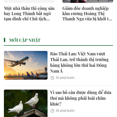
Một nhà thầu thi công sân
Giám đốc doanh nghiệp
bay Long Thành bất ngờ
kim cương Hoàng Thị
tạm đình chỉ Chủ tịch
Thanh Nga vừa bị khởi tố
HĐQT
là ai?
MỚI CẬP NHẬT
Báo Thái Lan: Việt Nam vượt
Thái Lan, trở thành thị trường
hàng không lớn thứ hai Đông
Nam Á
35 phút trước
Vì sao bồ câu được dùng để đưa
thư mà không phải loài chim
khác?
35 phút trước