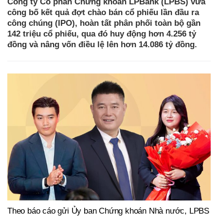
Công ty Cổ phần Chứng khoán LPBank (LPBS) vừa
công bố kết quả đợt chào bán cổ phiếu lần đầu ra
công chúng (IPO), hoàn tất phân phối toàn bộ gần
142 triệu cổ phiếu, qua đó huy động hơn 4.256 tỷ
đồng và nâng vốn điều lệ lên hơn 14.086 tỷ đồng.
Theo báo cáo gửi Ủy ban Chứng khoán Nhà nước, LPBS