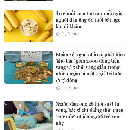
Ăn chuối kèm thứ này mỗi ngày,
người đàn ông 60 tuổi bất ngờ
khi đi khám
1 giờ trước
Khám xét ngôi nhà cổ, phát hiện
'kho báu' gồm 1.000 đồng tiền
vàng và 5 thỏi vàng giấu trong
nhiều ngăn bí mật - giá trị hơn
18 tỷ đồng
1 giờ trước
Người đàn ông 28 tuổi suýt tử
vong, bác sĩ chỉ thẳng thói quen
"cực độc" nhiều người trẻ xem
nhẹ