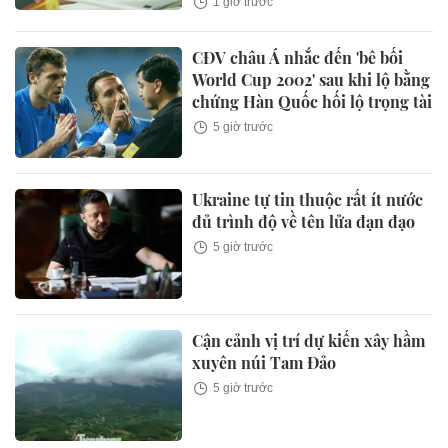
1 giờ trước
CĐV châu Á nhắc đến 'bê bối
World Cup 2002' sau khi lộ bằng
chứng Hàn Quốc hối lộ trọng tài
5 giờ trước
Ukraine tự tin thuộc rất ít nước
đủ trình độ về tên lửa đạn đạo
5 giờ trước
Cận cảnh vị trí dự kiến xây hầm
xuyên núi Tam Đảo
5 giờ trước