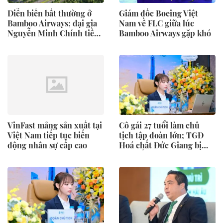
Diễn biến bất thường ở
Giám đốc Boeing Việt
Bamboo Airways; đại gia
Nam về FLC giữa lúc
Nguyễn Minh Chính tiềm
Bamboo Airways gặp khó
lực ra sao?
VinFast mảng sản xuất tại
Cô gái 27 tuổi làm chủ
Việt Nam tiếp tục biến
tịch tập đoàn lớn; TGĐ
động nhân sự cấp cao
Hoá chất Đức Giang bị
khởi tố