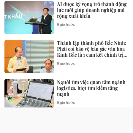
AI được kỳ vọng trở thành động
lực mới giúp doanh nghiệp mở
rộng xuất khẩu
9 giờ trước
Thành lập thành phố Bắc Ninh:
Phải coi bảo vệ bản sắc văn hóa
Kinh Bắc là 1 cam kết chính trị
và trách nhiệm pháp lý lâu dài
9 giờ trước
Người tìm việc quan tâm ngành
logistics, lượt tìm kiếm tăng
mạnh
9 giờ trước
SỨC KHỎE