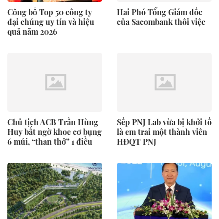
Công bố Top 50 công ty
Hai Phó Tổng Giám đốc
đại chúng uy tín và hiệu
của Sacombank thôi việc
quả năm 2026
Chủ tịch ACB Trần Hùng
Sếp PNJ Lab vừa bị khởi tố
Huy bất ngờ khoe cơ bụng
là em trai một thành viên
6 múi, “than thở” 1 điều
HĐQT PNJ