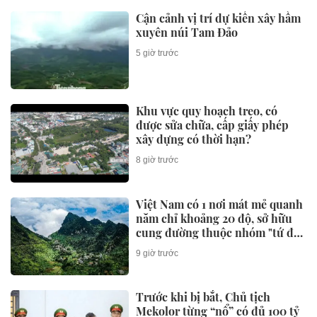
Cận cảnh vị trí dự kiến xây hầm
xuyên núi Tam Đảo
5 giờ trước
Khu vực quy hoạch treo, có
được sửa chữa, cấp giấy phép
xây dựng có thời hạn?
8 giờ trước
Việt Nam có 1 nơi mát mẻ quanh
năm chỉ khoảng 20 độ, sở hữu
cung đường thuộc nhóm "tứ đại
đỉnh đèo", được Oscar du lịch
9 giờ trước
vinh danh liên tục
Trước khi bị bắt, Chủ tịch
Mekolor từng “nổ” có đủ 100 tỷ