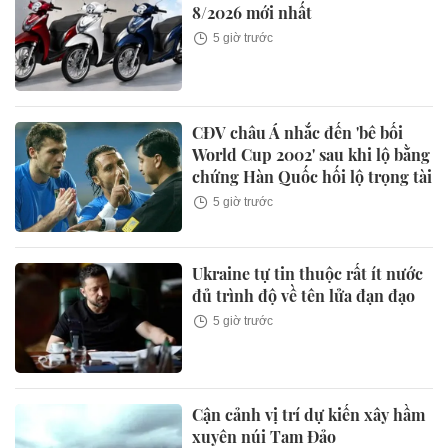
8/2026 mới nhất
5 giờ trước
CĐV châu Á nhắc đến 'bê bối
World Cup 2002' sau khi lộ bằng
chứng Hàn Quốc hối lộ trọng tài
5 giờ trước
Ukraine tự tin thuộc rất ít nước
đủ trình độ về tên lửa đạn đạo
5 giờ trước
Cận cảnh vị trí dự kiến xây hầm
xuyên núi Tam Đảo