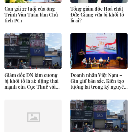
Con gái 27 tuổi của ông
Tổng giám đốc Hoá chất
Trịnh Văn Tuấn làm Chủ
Đức Giang vừa bị khởi tố
tịch PC1
là ai?
Giám đốc DN kim cương
Doanh nhân Việt Nam –
bị khởi tố là ai; động thái
Gìn giữ bản sắc, Kiến tạo
mạnh của Cục Thuế với
tương lai trong kỷ nguyên
nửa triệu DN
số