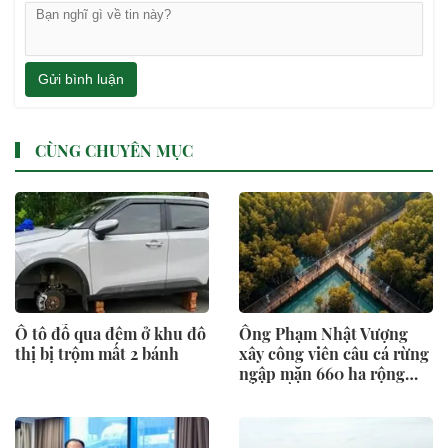
Gửi bình luận
CÙNG CHUYÊN MỤC
Ô tô đỗ qua đêm ở khu đô
Ông Phạm Nhật Vượng
thị bị trộm mất 2 bánh
xây công viên câu cá rừng
ngập mặn 660 ha rộng
gấp 3 lần ở Singapore