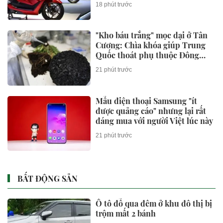
18 phút trước
"Kho báu trắng" mọc dại ở Tân
Cương: Chìa khóa giúp Trung
Quốc thoát phụ thuộc Đông
Nam Á
21 phút trước
Mẫu điện thoại Samsung "ít
được quảng cáo" nhưng lại rất
đáng mua với người Việt lúc này
21 phút trước
BẤT ĐỘNG SẢN
Ô tô đỗ qua đêm ở khu đô thị bị
trộm mất 2 bánh