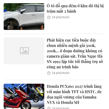
Ô tô đỗ qua đêm ở khu đô thị bị
trộm mất 2 bánh
18 phút trước
Phát hiện cọc tiền buộc dây
chun nhiều mệnh giá 500k,
200k… ở đoạn đường không có
camera giám sát, Trần Ngọc Hà
SN 1992 lập tức tới thẳng trụ sở
công an trình báo
18 phút trước
Honda PCX160 2027 trình làng
với màn hình TFT và HSTC, đe
dọa ngôi vương của Yamaha
NVX và Honda SH
18 phút trước