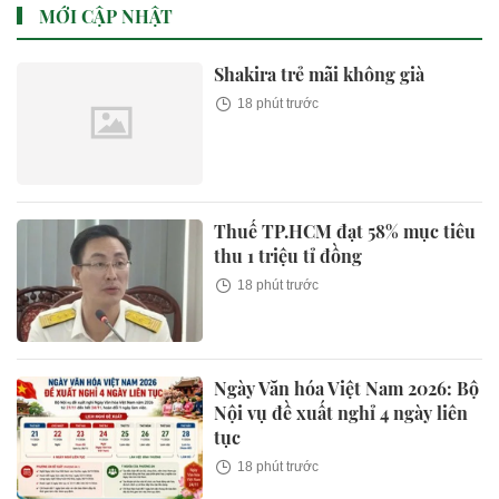
MỚI CẬP NHẬT
Shakira trẻ mãi không già
18 phút trước
Thuế TP.HCM đạt 58% mục tiêu
thu 1 triệu tỉ đồng
18 phút trước
Ngày Văn hóa Việt Nam 2026: Bộ
Nội vụ đề xuất nghỉ 4 ngày liên
tục
18 phút trước