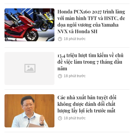
Honda PCX160 2027 trình làng
với màn hình TFT và HSTC, đe
dọa ngôi vương của Yamaha
NVX và Honda SH
18 phút trước
13,4 triệu lượt tìm kiếm về chủ
đề việc làm trong 7 tháng đầu
năm
18 phút trước
Các nhà xuất bản tuyệt đối
không được đánh đổi chất
lượng lấy lợi ích trước mắt
18 phút trước