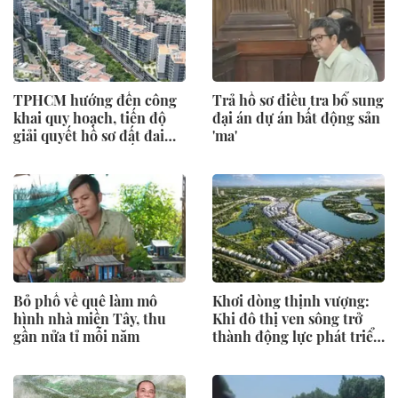
điểm đến
TPHCM hướng đến công
Trả hồ sơ điều tra bổ sung
khai quy hoạch, tiến độ
đại án dự án bất động sản
giải quyết hồ sơ đất đai
'ma'
trên môi trường số
Bỏ phố về quê làm mô
Khơi dòng thịnh vượng:
hình nhà miền Tây, thu
Khi đô thị ven sông trở
gần nửa tỉ mỗi năm
thành động lực phát triển
mới của Tuyên Quang