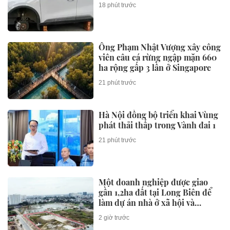
18 phút trước
Ông Phạm Nhật Vượng xây công
viên câu cá rừng ngập mặn 660
ha rộng gấp 3 lần ở Singapore
21 phút trước
Hà Nội đồng bộ triển khai Vùng
phát thải thấp trong Vành đai 1
21 phút trước
Một doanh nghiệp được giao
gần 1,2ha đất tại Long Biên để
làm dự án nhà ở xã hội và
thương mại
2 giờ trước