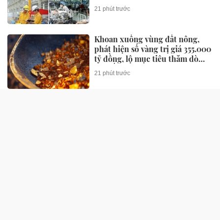
2026-2030
21 phút trước
Khoan xuống vùng đất nông,
phát hiện số vàng trị giá 355.000
tỷ đồng, lộ mục tiêu thăm dò
100 tấn vàng
21 phút trước
Bộ Tài chính nói gì về tình trạng
‘lương chưa tăng, giá đã chạy
trước’?
21 phút trước
SỨC KHỎE
Loại quả "xấu xí" nhưng giàu
vitamin, cứ ra chợ là thấy