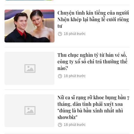
Chuyện tình kín tiếng của người
Nhện khép lại bằng lễ cưới riêng
tư
18 phút trước
Thu chục nghìn tỷ từ bán vé số,
công ty xổ số chi trả thưởng thế
nào?
18 phút trước
Nữ ca sĩ rạng rỡ khoe bụng bầu 7
tháng, dân tình phải xuýt xoa
"đúng là bà bầu xinh nhất nhì
showbiz"
18 phút trước