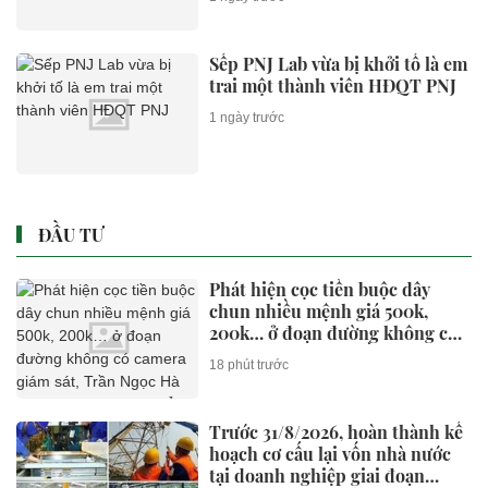
Sếp PNJ Lab vừa bị khởi tố là em
trai một thành viên HĐQT PNJ
1 ngày trước
ĐẦU TƯ
Phát hiện cọc tiền buộc dây
chun nhiều mệnh giá 500k,
200k… ở đoạn đường không có
camera giám sát, Trần Ngọc Hà
18 phút trước
SN 1992 lập tức tới thẳng trụ sở
công an trình báo
Trước 31/8/2026, hoàn thành kế
hoạch cơ cấu lại vốn nhà nước
tại doanh nghiệp giai đoạn