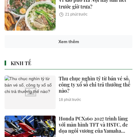
trước giờ trưa?
21 phút trước
Xem thêm
KINH TẾ
Thu chục nghìn tỷ từ bán vé số,
công ty xổ số chi trả thưởng thế
nào?
18 phút trước
Honda PCX160 2027 trình làng
với màn hình TFT và HSTC, đe
dọa ngôi vương của Yamaha
NVX và Honda SH