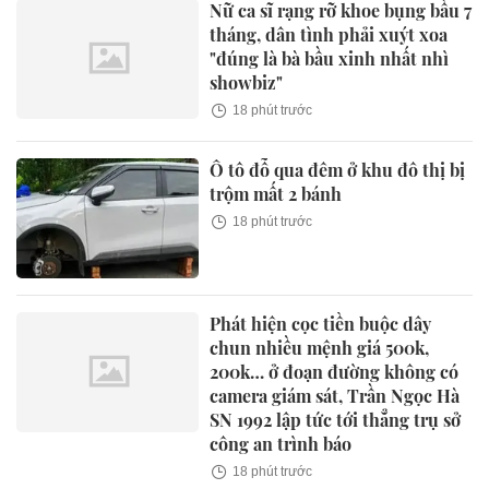
Nữ ca sĩ rạng rỡ khoe bụng bầu 7
tháng, dân tình phải xuýt xoa
"đúng là bà bầu xinh nhất nhì
showbiz"
18 phút trước
Ô tô đỗ qua đêm ở khu đô thị bị
trộm mất 2 bánh
18 phút trước
Phát hiện cọc tiền buộc dây
chun nhiều mệnh giá 500k,
200k… ở đoạn đường không có
camera giám sát, Trần Ngọc Hà
SN 1992 lập tức tới thẳng trụ sở
công an trình báo
18 phút trước