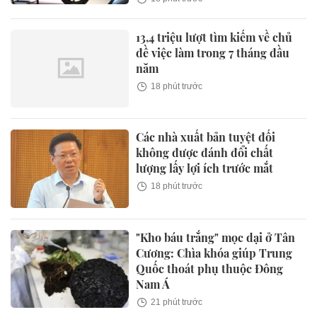
13,4 triệu lượt tìm kiếm về chủ
đề việc làm trong 7 tháng đầu
năm
18 phút trước
Các nhà xuất bản tuyệt đối
không được đánh đổi chất
lượng lấy lợi ích trước mắt
18 phút trước
"Kho báu trắng" mọc dại ở Tân
Cương: Chìa khóa giúp Trung
Quốc thoát phụ thuộc Đông
Nam Á
21 phút trước