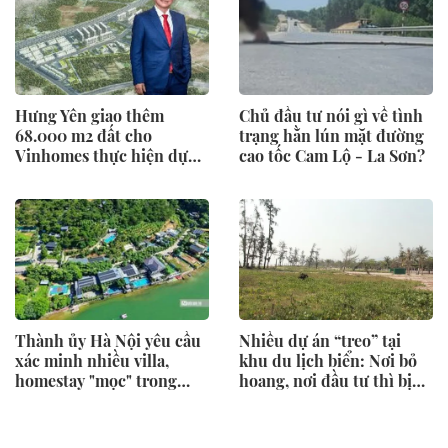
Hưng Yên giao thêm
Chủ đầu tư nói gì về tình
68.000 m2 đất cho
trạng hằn lún mặt đường
Vinhomes thực hiện dự
cao tốc Cam Lộ - La Sơn?
án nhà ở xã hội 6.000 tỷ
đồng
Thành ủy Hà Nội yêu cầu
Nhiều dự án “treo” tại
xác minh nhiều villa,
khu du lịch biển: Nơi bỏ
homestay "mọc" trong
hoang, nơi đầu tư thì bị
rừng phòng hộ
vướng