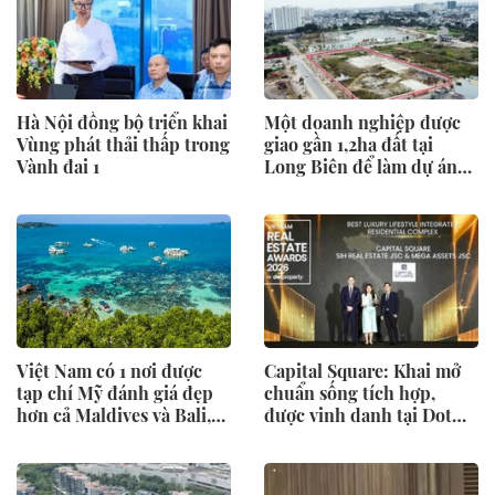
Hà Nội đồng bộ triển khai
Một doanh nghiệp được
Vùng phát thải thấp trong
giao gần 1,2ha đất tại
Vành đai 1
Long Biên để làm dự án
nhà ở xã hội và thương
mại
Việt Nam có 1 nơi được
Capital Square: Khai mở
tạp chí Mỹ đánh giá đẹp
chuẩn sống tích hợp,
hơn cả Maldives và Bali,
được vinh danh tại Dot
được hàng loạt “ông lớn”
Property Vietnam 2026
Sun Group, Vingroup,
BIM Group... chọn làm