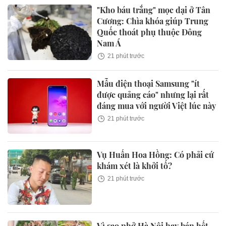
"Kho báu trắng" mọc dại ở Tân
Cương: Chìa khóa giúp Trung
Quốc thoát phụ thuộc Đông
Nam Á
21 phút trước
Mẫu điện thoại Samsung "ít
được quảng cáo" nhưng lại rất
đáng mua với người Việt lúc này
21 phút trước
Vụ Huấn Hoa Hồng: Có phải cứ
khám xét là khởi tố?
21 phút trước
Vì sao phở Hà Nội hay bán hết