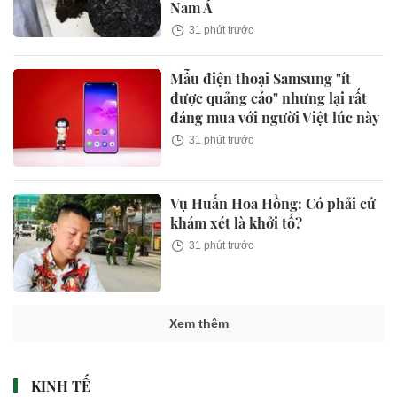
Nam Á
31 phút trước
Mẫu điện thoại Samsung "ít
được quảng cáo" nhưng lại rất
đáng mua với người Việt lúc này
31 phút trước
Vụ Huấn Hoa Hồng: Có phải cứ
khám xét là khởi tố?
31 phút trước
Xem thêm
KINH TẾ