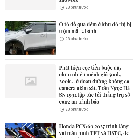
28 phút trước
Ô tô đỗ qua đêm ở khu đô thị bị
trộm mất 2 bánh
28 phút trước
Phát hiện cọc tiền buộc dây
chun nhiều mệnh giá 500k,
200k… ở đoạn đường không có
camera giám sát, Trần Ngọc Hà
SN 1992 lập tức tới thẳng trụ sở
công an trình báo
28 phút trước
Honda PCX160 2027 trình làng
với màn hình TFT và HSTC, đe