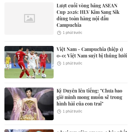
Lượt cuối vòng bảng ASEAN
Cup 2026: HLV Kim Sang Sik
dùng toàn hàng nội đấu
Campuchia
1 phút trước
Việt Nam - Campuchia (hiệp 1)
0-0: Việt Nam suýt bị thủng lưới
1 phút trước
Kỳ Duyên lên tiếng: "Chưa bao
giờ mình mong muốn sẽ trong
hình hài của con trai"
1 phút trước