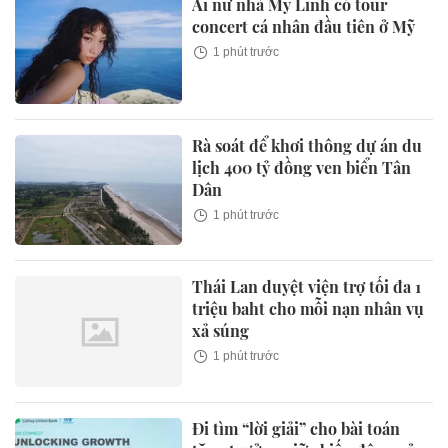
Ái nữ nhà Mỹ Linh có tour
concert cá nhân đầu tiên ở Mỹ
1 phút trước
Rà soát để khơi thông dự án du
lịch 400 tỷ đồng ven biển Tân
Dân
1 phút trước
Thái Lan duyệt viện trợ tối đa 1
triệu baht cho mỗi nạn nhân vụ
xả súng
1 phút trước
Đi tìm “lời giải” cho bài toán