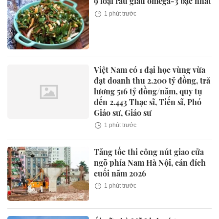
9 loại rau giàu omega-3 bậc nhất
1 phút trước
Việt Nam có 1 đại học vùng vừa
đạt doanh thu 2.200 tỷ đồng, trả
lương 516 tỷ đồng/năm, quy tụ
đến 2.443 Thạc sĩ, Tiến sĩ, Phó
Giáo sư, Giáo sư
1 phút trước
Tăng tốc thi công nút giao cửa
ngõ phía Nam Hà Nội, cán đích
cuối năm 2026
1 phút trước