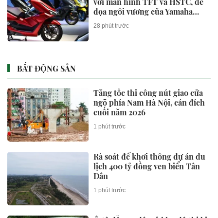
với màn hình TFT và HSTC, đe
dọa ngôi vương của Yamaha
NVX và Honda SH
28 phút trước
BẤT ĐỘNG SẢN
Tăng tốc thi công nút giao cửa
ngõ phía Nam Hà Nội, cán đích
cuối năm 2026
1 phút trước
Rà soát để khơi thông dự án du
lịch 400 tỷ đồng ven biển Tân
Dân
1 phút trước