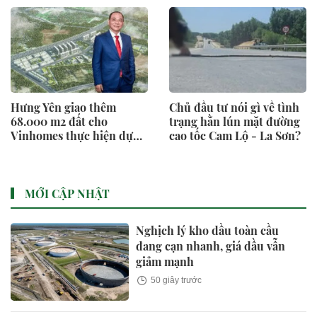
Hưng Yên giao thêm
Chủ đầu tư nói gì về tình
68.000 m2 đất cho
trạng hằn lún mặt đường
Vinhomes thực hiện dự
cao tốc Cam Lộ - La Sơn?
án nhà ở xã hội 6.000 tỷ
đồng
MỚI CẬP NHẬT
Nghịch lý kho dầu toàn cầu
đang cạn nhanh, giá dầu vẫn
giảm mạnh
50 giây trước