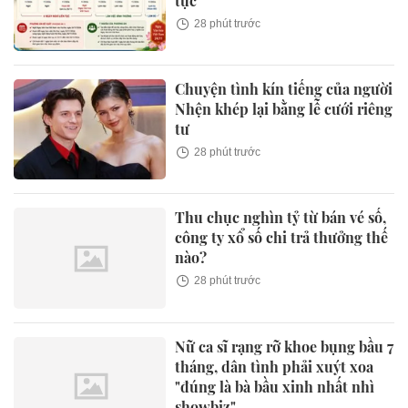
tục
28 phút trước
Chuyện tình kín tiếng của người
Nhện khép lại bằng lễ cưới riêng
tư
28 phút trước
Thu chục nghìn tỷ từ bán vé số,
công ty xổ số chi trả thưởng thế
nào?
28 phút trước
Nữ ca sĩ rạng rỡ khoe bụng bầu 7
tháng, dân tình phải xuýt xoa
"đúng là bà bầu xinh nhất nhì
showbiz"