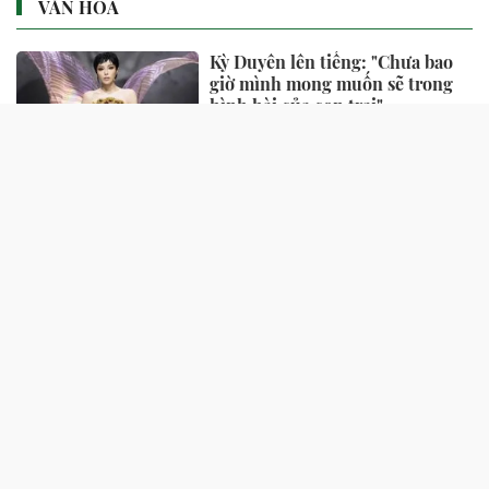
VĂN HÓA
Kỳ Duyên lên tiếng: "Chưa bao
giờ mình mong muốn sẽ trong
hình hài của con trai"
1 phút trước
Ái nữ nhà Mỹ Linh có tour
concert cá nhân đầu tiên ở Mỹ
1 phút trước
Shakira trẻ mãi không già
28 phút trước