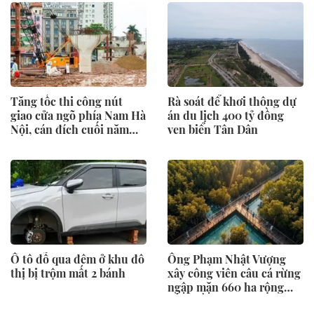
Tăng tốc thi công nút
Rà soát để khơi thông dự
giao cửa ngõ phía Nam Hà
án du lịch 400 tỷ đồng
Nội, cán đích cuối năm
ven biển Tân Dân
2026
Ô tô đỗ qua đêm ở khu đô
Ông Phạm Nhật Vượng
thị bị trộm mất 2 bánh
xây công viên câu cá rừng
ngập mặn 660 ha rộng
gấp 3 lần ở Singapore