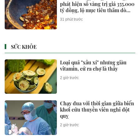
phát hiện số vàng trị giá 355.000
tỷ đồng, lộ mục tiêu thăm dò
100 tấn vàng
31 phút trước
SỨC KHỎE
Loại quả "xấu xí" nhưng giàu
vitamin, cứ ra chợ là thấy
2 giờ trước
Chạy đua với thời gian giữa biển
khơi cứu thuyền viên nghi đột
quỵ
2 giờ trước