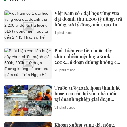
Việt Nam có 1 đại học vùng vừa
đạt doanh thu 2.200 tỷ đồng, trả
lương 516 tỷ đồng/năm, quy tụ
đến 2.443 Thạc sĩ, Tiến sĩ, Phó
1 phút trước
Giáo sư, Giáo sư
Phát hiện cọc tiền buộc dây
chun nhiều mệnh giá 500k,
200k… ở đoạn đường không có
camera giám sát, Trần Ngọc Hà
28 phút trước
SN 1992 lập tức tới thẳng trụ sở
công an trình báo
Trước 31/8/2026, hoàn thành kế
hoạch cơ cấu lại vốn nhà nước
tại doanh nghiệp giai đoạn
2026-2030
31 phút trước
Khoan xuống vùng đất nông,