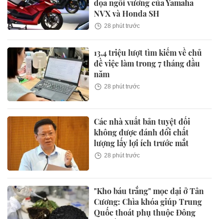
dọa ngôi vương của Yamaha
NVX và Honda SH
28 phút trước
13,4 triệu lượt tìm kiếm về chủ
đề việc làm trong 7 tháng đầu
năm
28 phút trước
Các nhà xuất bản tuyệt đối
không được đánh đổi chất
lượng lấy lợi ích trước mắt
28 phút trước
"Kho báu trắng" mọc dại ở Tân
Cương: Chìa khóa giúp Trung
Quốc thoát phụ thuộc Đông