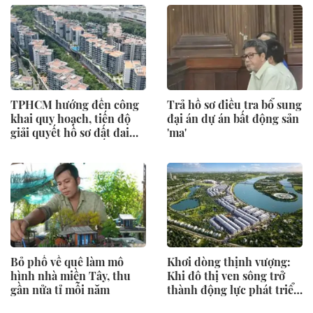
Sun Group, Vingroup,
BIM Group... chọn làm
điểm đến
TPHCM hướng đến công
Trả hồ sơ điều tra bổ sung
khai quy hoạch, tiến độ
đại án dự án bất động sản
giải quyết hồ sơ đất đai
'ma'
trên môi trường số
Bỏ phố về quê làm mô
Khơi dòng thịnh vượng:
hình nhà miền Tây, thu
Khi đô thị ven sông trở
gần nửa tỉ mỗi năm
thành động lực phát triển
mới của Tuyên Quang