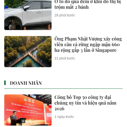
Ô tô đỗ qua đêm ở khu đô thị bị
trộm mất 2 bánh
28 phút trước
Ông Phạm Nhật Vượng xây công
viên câu cá rừng ngập mặn 660
ha rộng gấp 3 lần ở Singapore
31 phút trước
DOANH NHÂN
Công bố Top 50 công ty đại
chúng uy tín và hiệu quả năm
2026
1 ngày trước