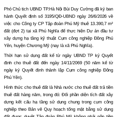
Phó Chủ tịch UBND TP.Hà Nội Bùi Duy Cường đã ký ban
hành Quyết định số 3195/QĐ-UBND ngày 26/6/2026 về
việc cho Công ty CP Tập đoàn Phú Mỹ thuê 13.390,7 m²
đất (đợt 2) tại xã Phú Nghĩa để thực hiện Dự án đầu tư
xây dựng hạ tầng kỹ thuật Cụm công nghiệp Đông Phú
Yên, huyện Chương Mỹ (nay là xã Phú Nghĩa).
Thời hạn sử dụng đất kể từ ngày UBND TP ký Quyết
định cho thuê đất đến ngày 14/11/2069 (50 năm kể từ
ngày ký Quyết định thành lập Cụm công nghiệp Đông
Phú Yên).
Hình thức cho thuê đất là Nhà nước cho thuê đất trả tiền
thuê đất hàng năm, trong đó: Đối phần diện tích đất xây
dựng kết cấu hạ tầng sử dụng chung trong cụm công
nghiệp theo Bản vẽ Quy hoạch tổng mặt bằng sử dụng
đất được duyệt Tập đoàn Phú Mỹ không phải nộp tiền