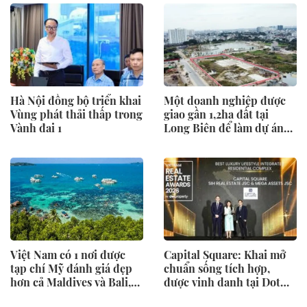
Hà Nội đồng bộ triển khai
Một doanh nghiệp được
Vùng phát thải thấp trong
giao gần 1,2ha đất tại
Vành đai 1
Long Biên để làm dự án
nhà ở xã hội và thương
mại
Việt Nam có 1 nơi được
Capital Square: Khai mở
tạp chí Mỹ đánh giá đẹp
chuẩn sống tích hợp,
hơn cả Maldives và Bali,
được vinh danh tại Dot
được hàng loạt “ông lớn”
Property Vietnam 2026