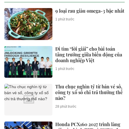
9 loại rau giàu omega-3 bậc nhất
1 phút trước
Đi tìm “lời giải” cho bài toán
tăng trưởng giữa biến động của
doanh nghiệp Việt
1 phút trước
Thu chục nghìn tỷ từ bán vé số,
công ty xổ số chi trả thưởng thế
nào?
28 phút trước
Honda PCX160 2027 trình làng