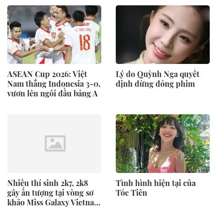
ASEAN Cup 2026: Việt
Lý do Quỳnh Nga quyết
Nam thắng Indonesia 3-0,
định dừng đóng phim
vươn lên ngôi đầu bảng A
Nhiều thí sinh 2k7, 2k8
Tình hình hiện tại của
gây ấn tượng tại vòng sơ
Tóc Tiên
khảo Miss Galaxy Vietnam
2026