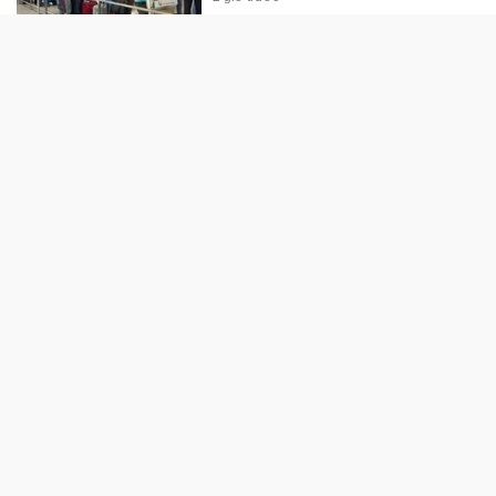
SỨC KHỎE
Cuộc chạy đua khẩn cấp cứu
bệnh nhân ho ra hơn 2 lít máu
trong ít phút
2 giờ trước
Những điểm mới theo 4 chính
sách trong dự thảo Luật An toàn
thực phẩm sửa đổi
2 giờ trước
Nhiều tiến bộ mới trong chẩn
đoán, điều trị tiêu hóa - gan mật
2026