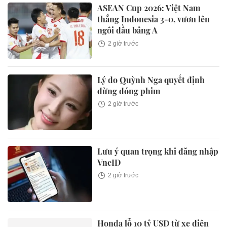
ASEAN Cup 2026: Việt Nam
thắng Indonesia 3-0, vươn lên
ngôi đầu bảng A
2 giờ trước
Lý do Quỳnh Nga quyết định
dừng đóng phim
2 giờ trước
Lưu ý quan trọng khi đăng nhập
VneID
2 giờ trước
Honda lỗ 10 tỷ USD từ xe điện