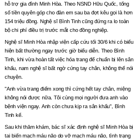
hỗ trợ gia đình Minh Hòa. Theo NSND Hữu Quốc, tổng
số tiền quyên góp cho đàn em sau ba đợt kêu gọi là hơn
154 triệu đồng. Nghệ sĩ Bình Tinh cũng đứng ra lo toàn
bộ chi phí điều trị trước mắt cho đồng nghiệp.
Nghệ sĩ Minh Hòa nhập viện cấp cứu tối 30/6 khi có biểu
hiện bất thường ngay trước giờ biểu diễn. Theo Bình
Tinh, khi vừa hoàn tất việc hóa trang để chuẩn bị lên sân
khấu, nam nghệ sĩ bất ngờ cứng tay chân, không thể nói
chuyện.
"Anh vừa trang điểm xong thì cứng hết tay chân, miệng
không nói được nữa. Tôi cùng mọi người đưa anh vào
bệnh viện ngay. Anh còn chưa kịp ra sân khấu", Bình
Tinh kể.
Sau khi thăm khám, bác sĩ xác định nghệ sĩ Minh Hòa bị
tai biến mạch máu não do vỡ mạch máu não, tình trạng