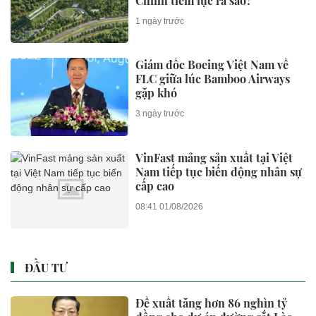
Chính tiềm lực ra sao?
1 ngày trước
Giám đốc Boeing Việt Nam về
FLC giữa lúc Bamboo Airways
gặp khó
3 ngày trước
VinFast mảng sản xuất tại Việt
Nam tiếp tục biến động nhân sự
cấp cao
08:41 01/08/2026
ĐẦU TƯ
Đề xuất tăng hơn 86 nghìn tỷ