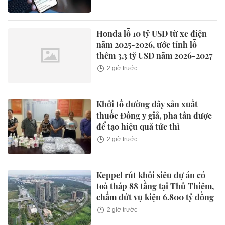
Honda lỗ 10 tỷ USD từ xe điện
năm 2025-2026, ước tính lỗ
thêm 3,3 tỷ USD năm 2026-2027
2 giờ trước
Khởi tố đường dây sản xuất
thuốc Đông y giả, pha tân dược
để tạo hiệu quả tức thì
2 giờ trước
Keppel rút khỏi siêu dự án có
toà tháp 88 tầng tại Thủ Thiêm,
chấm dứt vụ kiện 6.800 tỷ đồng
2 giờ trước