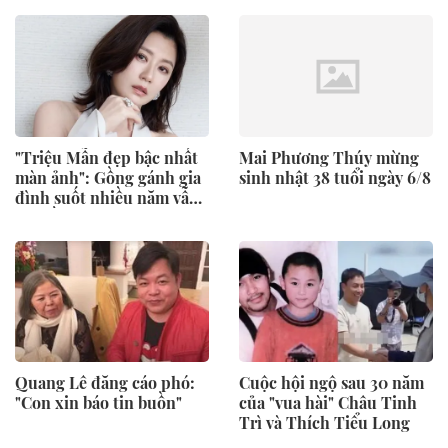
kín đáo
"Triệu Mẫn đẹp bậc nhất
Mai Phương Thúy mừng
màn ảnh": Gồng gánh gia
sinh nhật 38 tuổi ngày 6/8
đình suốt nhiều năm vẫn
bị chồng liên lụy
Quang Lê đăng cáo phó:
Cuộc hội ngộ sau 30 năm
"Con xin báo tin buồn"
của "vua hài" Châu Tinh
Trì và Thích Tiểu Long