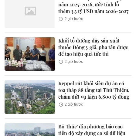
năm 2025-2026, ước tính lỗ
thêm 3,3 tỷ USD năm 2026-2027
2 giờ trước
Khởi tố đường dây sản xuất
thuốc Đông y giả, pha tân dược
để tạo hiệu quả tức thì
2 giờ trước
Keppel rút khỏi siêu dự án có
toà tháp 88 tầng tại Thủ Thiêm,
chấm dứt vụ kiện 6.800 tỷ đồng
2 giờ trước
Bộ 'thúc' địa phương báo cáo
tiến độ xây dựng cơ sở dữ liệu