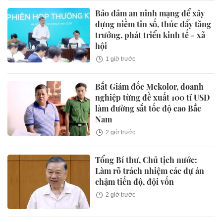
Bảo đảm an ninh mạng để xây
dựng niềm tin số, thúc đẩy tăng
trưởng, phát triển kinh tế - xã
hội
1 giờ trước
Bắt Giám đốc Mekolor, doanh
nghiệp từng đề xuất 100 tỉ USD
làm đường sắt tốc độ cao Bắc
Nam
2 giờ trước
Tổng Bí thư, Chủ tịch nước:
Làm rõ trách nhiệm các dự án
chậm tiến độ, đội vốn
2 giờ trước