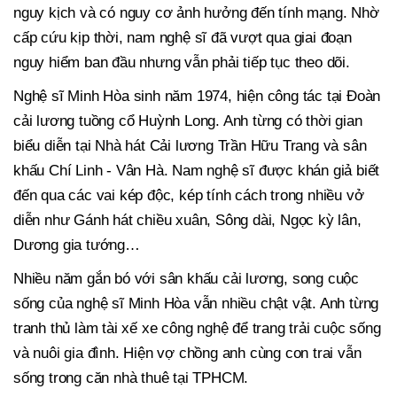
nguy kịch và có nguy cơ ảnh hưởng đến tính mạng. Nhờ
cấp cứu kịp thời, nam nghệ sĩ đã vượt qua giai đoạn
nguy hiểm ban đầu nhưng vẫn phải tiếp tục theo dõi.
Nghệ sĩ Minh Hòa sinh năm 1974, hiện công tác tại Đoàn
cải lương tuồng cổ Huỳnh Long. Anh từng có thời gian
biểu diễn tại Nhà hát Cải lương Trần Hữu Trang và sân
khấu Chí Linh - Vân Hà. Nam nghệ sĩ được khán giả biết
đến qua các vai kép độc, kép tính cách trong nhiều vở
diễn như Gánh hát chiều xuân, Sông dài, Ngọc kỳ lân,
Dương gia tướng…
Nhiều năm gắn bó với sân khấu cải lương, song cuộc
sống của nghệ sĩ Minh Hòa vẫn nhiều chật vật. Anh từng
tranh thủ làm tài xế xe công nghệ để trang trải cuộc sống
và nuôi gia đình. Hiện vợ chồng anh cùng con trai vẫn
sống trong căn nhà thuê tại TPHCM.