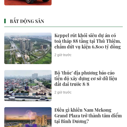
BẤT ĐỘNG SẢN
Keppel rút khỏi siêu dự án có
toà tháp 88 tầng tại Thủ Thiêm,
chấm dứt vụ kiện 6.800 tỷ đồng
2 giờ trước
Bộ 'thúc' địa phương báo cáo
tiến độ xây dựng cơ sở dữ liệu
đất đai trước 8/8
2 giờ trước
Điều gì khiến Nam Mekong
Grand Plaza trở thành tâm điểm
tại Bình Dương?