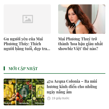
Gu người yêu của Mai
Mai Phương Thuý trở
Phương Thúy: Thích
thành 'hoa hậu giàu nhất
người bằng tuổi, đẹp trai,
showbiz Việt' thế nào?
dáng gầy và nhiều tóc
MỚI CẬP NHẬT
4711 Acqua Colonia – Ba mùi
hương kinh điển cho những
ngày nắng ấm
19 giây trước