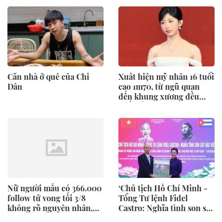
Căn nhà ở quê của Chi
Xuất hiện mỹ nhân 16 tuổi
Dân
cao 1m70, từ ngũ quan
đến khung xương đều
xuất sắc: Hoá ra là con
Hoa hậu!
Nữ người mẫu có 366.000
‘Chủ tịch Hồ Chí Minh -
follow tử vong tối 3/8
Tổng Tư lệnh Fidel
không rõ nguyên nhân,
Castro: Nghĩa tình son sắt
gia đình tổ chức tang sự
đặc biệt’