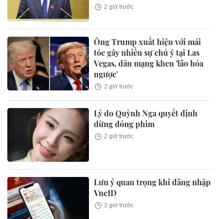
2 giờ trước
Ông Trump xuất hiện với mái
tóc gây nhiều sự chú ý tại Las
Vegas, dân mạng khen 'lão hóa
ngược'
2 giờ trước
Lý do Quỳnh Nga quyết định
dừng đóng phim
2 giờ trước
Lưu ý quan trọng khi đăng nhập
VneID
2 giờ trước