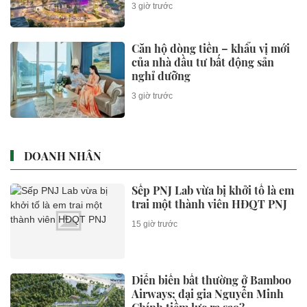
3 giờ trước
Căn hộ dòng tiền – khẩu vị mới
của nhà đầu tư bất động sản
nghỉ dưỡng
3 giờ trước
DOANH NHÂN
Sếp PNJ Lab vừa bị khởi tố là em
trai một thành viên HĐQT PNJ
15 giờ trước
Diễn biến bất thường ở Bamboo
Airways; đại gia Nguyễn Minh