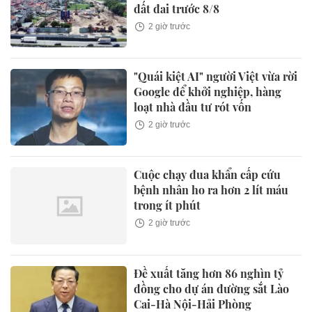
đất đai trước 8/8
2 giờ trước
"Quái kiệt AI" người Việt vừa rời
Google để khởi nghiệp, hàng
loạt nhà đầu tư rót vốn
2 giờ trước
Cuộc chạy đua khẩn cấp cứu
bệnh nhân ho ra hơn 2 lít máu
trong ít phút
2 giờ trước
Đề xuất tăng hơn 86 nghìn tỷ
đồng cho dự án đường sắt Lào
Cai-Hà Nội-Hải Phòng