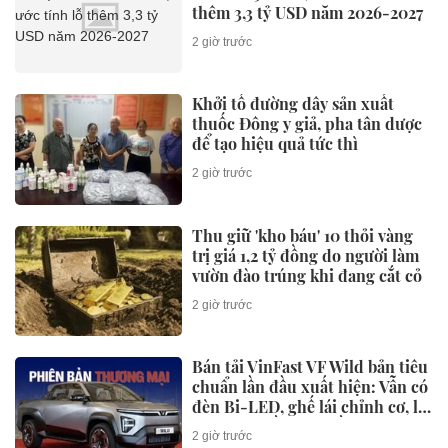
thêm 3,3 tỷ USD năm 2026-2027
2 giờ trước
Khởi tố đường dây sản xuất
thuốc Đông y giả, pha tân dược
để tạo hiệu quả tức thì
2 giờ trước
Thu giữ 'kho báu' 10 thỏi vàng
trị giá 1,2 tỷ đồng do người làm
vườn đào trúng khi đang cắt cỏ
2 giờ trước
Bán tải VinFast VF Wild bản tiêu
chuẩn lần đầu xuất hiện: Vẫn có
đèn Bi-LED, ghế lái chỉnh cơ, lộ
thông tin về hệ truyền động
2 giờ trước
EREV