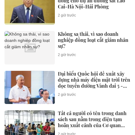
đồng cho dự án đường sắt Lào
Cai-Hà Nội-Hải Phòng
2 giờ trước
Không sa thải, vì sao doanh
nghiệp đồng loạt cắt giảm nhân
sự?
2 giờ trước
Đại biểu Quốc hội đề xuất xây
dựng nhà máy điện mặt trời trên
dọc tuyến đường Vành đai 5 -
Vùng Thủ đô Hà Nội
2 giờ trước
Tất cả người có tên trong danh
sách sau nằm trong diện tạm
hoãn xuất cảnh của Cơ quan
Thuế
2 giờ trước