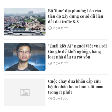
Bộ 'thúc' địa phương báo cáo
tiến độ xây dựng cơ sở dữ liệu
đất đai trước 8/8
2 giờ trước
"Quái kiệt AI" người Việt vừa rời
Google để khởi nghiệp, hàng
loạt nhà đầu tư rót vốn
2 giờ trước
Cuộc chạy đua khẩn cấp cứu
bệnh nhân ho ra hơn 2 lít máu
trong ít phút
2 giờ trước