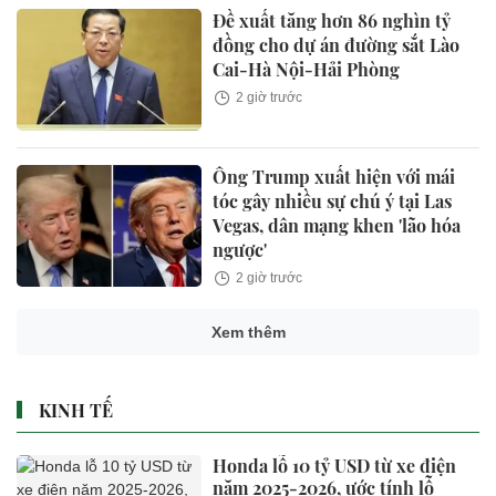
Đề xuất tăng hơn 86 nghìn tỷ
đồng cho dự án đường sắt Lào
Cai-Hà Nội-Hải Phòng
2 giờ trước
Ông Trump xuất hiện với mái
tóc gây nhiều sự chú ý tại Las
Vegas, dân mạng khen 'lão hóa
ngược'
2 giờ trước
Xem thêm
KINH TẾ
Honda lỗ 10 tỷ USD từ xe điện
năm 2025-2026, ước tính lỗ