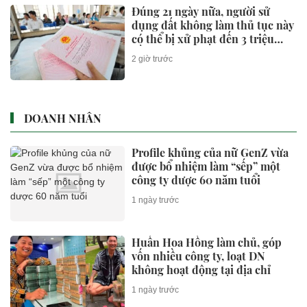
Đúng 21 ngày nữa, người sử
dụng đất không làm thủ tục này
có thể bị xử phạt đến 3 triệu
đồng
2 giờ trước
DOANH NHÂN
Profile khủng của nữ GenZ vừa
được bổ nhiệm làm “sếp” một
công ty dược 60 năm tuổi
1 ngày trước
Huấn Hoa Hồng làm chủ, góp
vốn nhiều công ty, loạt DN
không hoạt động tại địa chỉ
1 ngày trước