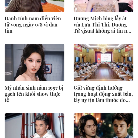
Danh tính nam diễn viên
Dương Mịch lộng lẫy át
tử vong ngày 9/8 vì đau
vía Lưu Thi Thi, Dương
tim
Tử visual không ai tin nổi
tại lễ trao giải Bách Hoa
Mỹ nhân sinh năm 1997 bị
Giữ vững định hướng
gạch tên khỏi show thực
trong hoạt động xuất bản,
tế
lấy uy tín làm thước đo
cao nhất