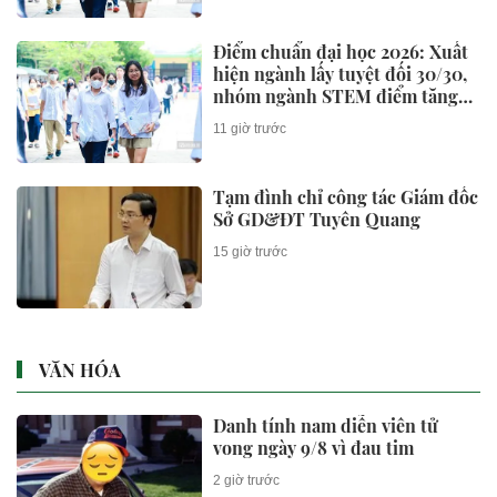
Điểm chuẩn đại học 2026: Xuất
hiện ngành lấy tuyệt đối 30/30,
nhóm ngành STEM điểm tăng
vọt
11 giờ trước
Tạm đình chỉ công tác Giám đốc
Sở GD&ĐT Tuyên Quang
15 giờ trước
VĂN HÓA
Danh tính nam diễn viên tử
vong ngày 9/8 vì đau tim
2 giờ trước