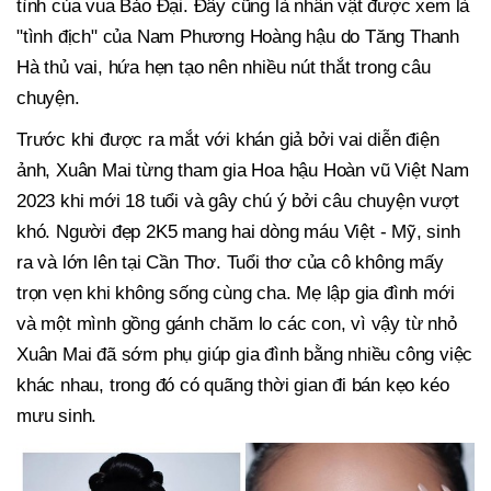
tình của vua Bảo Đại. Đây cũng là nhân vật được xem là
"tình địch" của Nam Phương Hoàng hậu do Tăng Thanh
Hà thủ vai, hứa hẹn tạo nên nhiều nút thắt trong câu
chuyện.
Trước khi được ra mắt với khán giả bởi vai diễn điện
ảnh, Xuân Mai từng tham gia Hoa hậu Hoàn vũ Việt Nam
2023 khi mới 18 tuổi và gây chú ý bởi câu chuyện vượt
khó. Người đẹp 2K5 mang hai dòng máu Việt - Mỹ, sinh
ra và lớn lên tại Cần Thơ. Tuổi thơ của cô không mấy
trọn vẹn khi không sống cùng cha. Mẹ lập gia đình mới
và một mình gồng gánh chăm lo các con, vì vậy từ nhỏ
Xuân Mai đã sớm phụ giúp gia đình bằng nhiều công việc
khác nhau, trong đó có quãng thời gian đi bán kẹo kéo
mưu sinh.