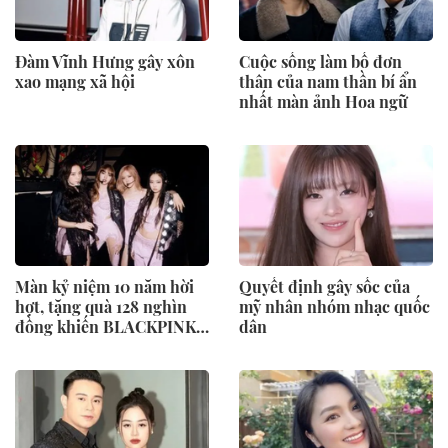
Đàm Vĩnh Hưng gây xôn
Cuộc sống làm bố đơn
xao mạng xã hội
thân của nam thần bí ẩn
nhất màn ảnh Hoa ngữ
Màn kỷ niệm 10 năm hời
Quyết định gây sốc của
hợt, tặng quà 128 nghìn
mỹ nhân nhóm nhạc quốc
đồng khiến BLACKPINK
dân
bị “thoát fan”