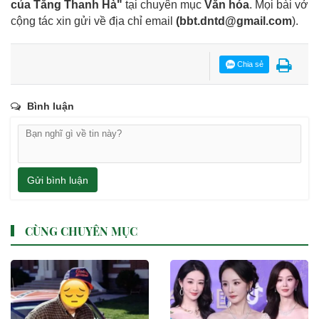
của Tăng Thanh Hà"
tại chuyên mục
Văn hóa
. Mọi bài vở
cộng tác xin gửi về địa chỉ email
(
bbt.dntd@gmail.com
).
Chia sẻ
Bình luận
Gửi bình luận
CÙNG CHUYÊN MỤC