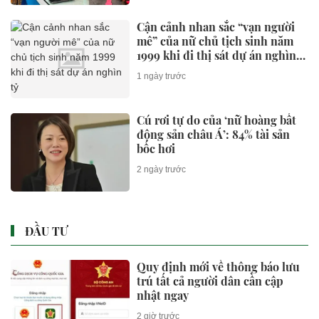
Cận cảnh nhan sắc “vạn người
mê” của nữ chủ tịch sinh năm
1999 khi đi thị sát dự án nghìn
tỷ
1 ngày trước
Cú rơi tự do của ‘nữ hoàng bất
động sản châu Á’: 84% tài sản
bốc hơi
2 ngày trước
ĐẦU TƯ
Quy định mới về thông báo lưu
trú tất cả người dân cần cập
nhật ngay
2 giờ trước