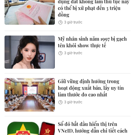
dụng đất không làm thủ tục này
có thể bị xử phạt đến 3 triệu
đồng
3 giờ trước
Mỹ nhân sinh năm 1997 bị gạch
tên khỏi show thực tế
3 giờ trước
Giữ vững định hướng trong
hoạt động xuất bản, lấy uy tín
làm thước đo cao nhất
3 giờ trước
Sổ đỏ bắt đầu hiển thị trên
VNeID, hướng dẫn chi tiết cách