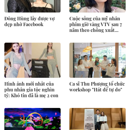
Đông Hùng lấy được vợ
Cuộc sống của mỹ nhân
đẹp nhờ Facebook
phim giờ vàng VTV sau 7
năm theo chồng xuất
ngoại
Hình ảnh mới nhất của
Ca sĩ Thu Phượng tổ chức
phu nhân gia tộc nghìn
workshop "Hát để tự do"
tỷ: Khó tin đã là mẹ 2 con