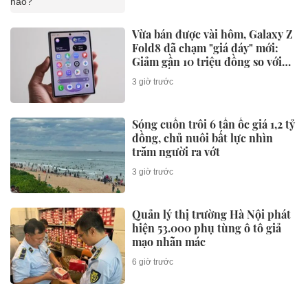
Vừa bán được vài hôm, Galaxy Z
Fold8 đã chạm "giá đáy" mới:
Giảm gần 10 triệu đồng so với
niêm yết
3 giờ trước
Sóng cuốn trôi 6 tấn ốc giá 1,2 tỷ
đồng, chủ nuôi bất lực nhìn
trăm người ra vớt
3 giờ trước
Quản lý thị trường Hà Nội phát
hiện 53.000 phụ tùng ô tô giả
mạo nhãn mác
6 giờ trước