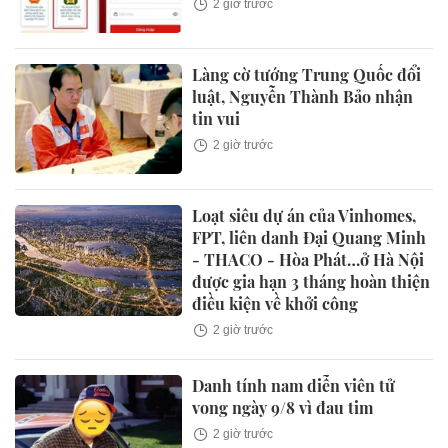
2 giờ trước
Làng cờ tướng Trung Quốc đổi
luật, Nguyễn Thành Bảo nhận
tin vui
2 giờ trước
Loạt siêu dự án của Vinhomes,
FPT, liên danh Đại Quang Minh
- THACO - Hòa Phát…ở Hà Nội
được gia hạn 3 tháng hoàn thiện
điều kiện về khởi công
2 giờ trước
Danh tính nam diễn viên tử
vong ngày 9/8 vì đau tim
2 giờ trước