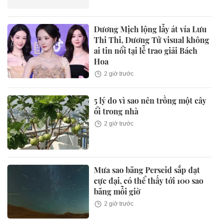
Dương Mịch lộng lẫy át vía Lưu
Thi Thi, Dương Tử visual không
ai tin nổi tại lễ trao giải Bách
Hoa
2 giờ trước
5 lý do vì sao nên trồng một cây
ổi trong nhà
2 giờ trước
Mưa sao băng Perseid sắp đạt
cực đại, có thể thấy tới 100 sao
băng mỗi giờ
2 giờ trước