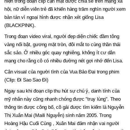
hiện trong đoạn clip cận mặt được chia sẻ trên mạng xã
hội, nữ diễn viên trẻ đã khiến hàng trăm nghìn người xem
bàn tán vì ngoại hình được nhận xét giống Lisa
(BLACKPINK).
Trong đoạn video viral, người đẹp diện chiếc đầm tông
vàng nổi bật, gương mặt tròn, đôi mắt to cùng thần thái
sắc sảo. Ở nhiều góc quay nghiêng, không ít cư dân
mạng cho rằng cô có nhiều đường nét gợi nhớ đến Lisa.
Cận visual của người tình của Vua Bảo Đại trong phim
(Clip: Đi Sao Sao Đi)
Ngay sau khi đoạn clip thu hút sự chú ý, danh tính của
mỹ nhân này cũng nhanh chóng được "truy lùng". Theo
thông tin được công bố, cô gái được tìm kiếm là Nguyễn
Thị Xuân Mai (Maili Nguyễn) sinh năm 2005. Trong
Hoàng Hậu Cuối Cùng , Xuân Mai đảm nhận vai người