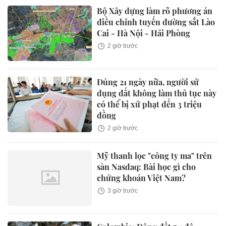
Bộ Xây dựng làm rõ phương án
điều chỉnh tuyến đường sắt Lào
Cai - Hà Nội - Hải Phòng
2 giờ trước
Đúng 21 ngày nữa, người sử
dụng đất không làm thủ tục này
có thể bị xử phạt đến 3 triệu
đồng
2 giờ trước
Mỹ thanh lọc "công ty ma" trên
sàn Nasdaq: Bài học gì cho
chứng khoán Việt Nam?
3 giờ trước