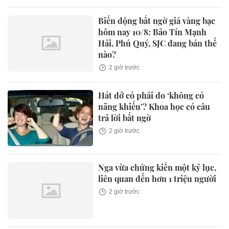
Biến động bất ngờ giá vàng bạc
hôm nay 10/8: Bảo Tín Mạnh
Hải, Phú Quý, SJC đang bán thế
nào?
2 giờ trước
Hát dở có phải do ‘không có
năng khiếu’? Khoa học có câu
trả lời bất ngờ
2 giờ trước
Nga vừa chứng kiến một kỷ lục,
liên quan đến hơn 1 triệu người
2 giờ trước