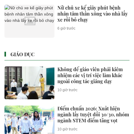
Nữ chủ xe kể giây phút bệnh
nhân tâm thần xông vào nhà lấy
xe rồi bỏ chạy
6 giờ trước
GIÁO DỤC
Không để giáo viên phải kiêm
nhiệm các vị trí việc làm khác
ngoài công tác giảng dạy
10 giờ trước
Điểm chuẩn 2026: Xuất hiện
ngành lấy tuyệt đối 30/30, nhóm
ngành STEM điểm tăng vọt
10 giờ trước