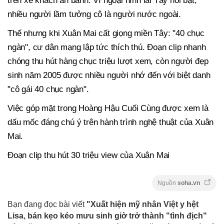
trên xe khách ăn bánh. Vì ngoại hình lai Tây nổi bật,
nhiều người lầm tưởng cô là người nước ngoài.
Thế nhưng khi Xuân Mai cất giọng miền Tây: "40 chục
ngàn", cư dân mạng lập tức thích thú. Đoạn clip nhanh
chóng thu hút hàng chục triệu lượt xem, còn người đẹp
sinh năm 2005 được nhiều người nhớ đến với biệt danh
"cô gái 40 chục ngàn".
Việc góp mặt trong Hoàng Hậu Cuối Cùng được xem là
dấu mốc đáng chú ý trên hành trình nghệ thuật của Xuân
Mai.
Đoạn clip thu hút 30 triệu view của Xuân Mai
Nguồn
soha.vn
Bạn đang đọc bài viết
"Xuất hiện mỹ nhân Việt y hệt
Lisa, bán kẹo kéo mưu sinh giờ trở thành "tình địch"