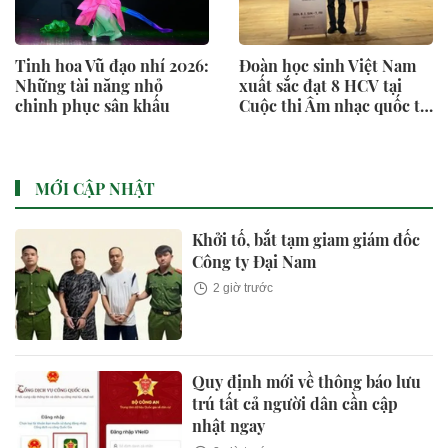
Tinh hoa Vũ đạo nhí 2026:
Đoàn học sinh Việt Nam
Những tài năng nhỏ
xuất sắc đạt 8 HCV tại
chinh phục sân khấu
Cuộc thi Âm nhạc quốc tế
2026
MỚI CẬP NHẬT
Khởi tố, bắt tạm giam giám đốc
Công ty Đại Nam
2 giờ trước
Quy định mới về thông báo lưu
trú tất cả người dân cần cập
nhật ngay