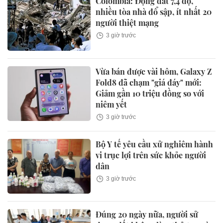
Colombia: Động đất 7,4 độ,
nhiều tòa nhà đổ sập, ít nhất 20
người thiệt mạng
3 giờ trước
Vừa bán được vài hôm, Galaxy Z
Fold8 đã chạm "giá đáy" mới:
Giảm gần 10 triệu đồng so với
niêm yết
3 giờ trước
Bộ Y tế yêu cầu xử nghiêm hành
vi trục lợi trên sức khỏe người
dân
3 giờ trước
Đúng 20 ngày nữa, người sử