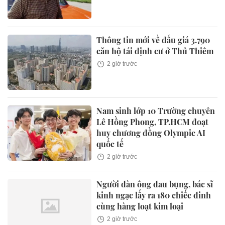
Thông tin mới về đấu giá 3.790
căn hộ tái định cư ở Thủ Thiêm
2 giờ trước
Nam sinh lớp 10 Trường chuyên
Lê Hồng Phong, TP.HCM đoạt
huy chương đồng Olympic AI
quốc tế
2 giờ trước
Người đàn ông đau bụng, bác sĩ
kinh ngạc lấy ra 180 chiếc đinh
cùng hàng loạt kim loại
2 giờ trước