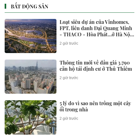
BẤT ĐỘNG SẢN
Loạt siêu dự án của Vinhomes,
FPT, liên danh Đại Quang Minh
- THACO - Hòa Phát…ở Hà Nội
được gia hạn 3 tháng hoàn thiện
2 giờ trước
điều kiện về khởi công
Thông tin mới về đấu giá 3.790
căn hộ tái định cư ở Thủ Thiêm
2 giờ trước
5 lý do vì sao nên trồng một cây
ổi trong nhà
2 giờ trước