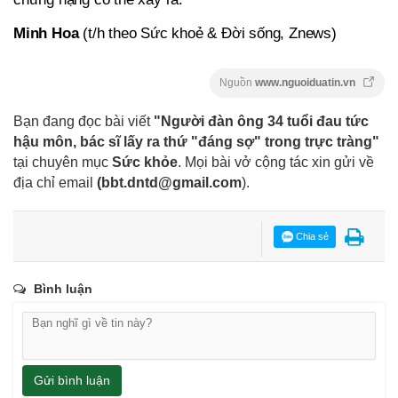
Minh Hoa
(t/h theo Sức khoẻ & Đời sống, Znews)
Nguồn
www.nguoiduatin.vn
Bạn đang đọc bài viết
"Người đàn ông 34 tuổi đau tức
hậu môn, bác sĩ lấy ra thứ "đáng sợ" trong trực tràng"
tại chuyên mục
Sức khỏe
. Mọi bài vở cộng tác xin gửi về
địa chỉ email
(
bbt.dntd@gmail.com
).
Chia sẻ
Bình luận
Gửi bình luận