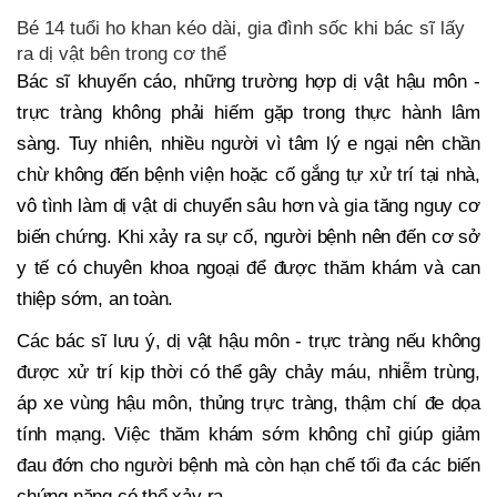
Bé 14 tuổi ho khan kéo dài, gia đình sốc khi bác sĩ lấy
ra dị vật bên trong cơ thể
Bác sĩ khuyến cáo, những trường hợp dị vật hậu môn -
trực tràng không phải hiếm gặp trong thực hành lâm
sàng. Tuy nhiên, nhiều người vì tâm lý e ngại nên chần
chừ không đến bệnh viện hoặc cố gắng tự xử trí tại nhà,
vô tình làm dị vật di chuyển sâu hơn và gia tăng nguy cơ
biến chứng. Khi xảy ra sự cố, người bệnh nên đến cơ sở
y tế có chuyên khoa ngoại để được thăm khám và can
thiệp sớm, an toàn.
Các bác sĩ lưu ý, dị vật hậu môn - trực tràng nếu không
được xử trí kịp thời có thể gây chảy máu, nhiễm trùng,
áp xe vùng hậu môn, thủng trực tràng, thậm chí đe dọa
tính mạng. Việc thăm khám sớm không chỉ giúp giảm
đau đớn cho người bệnh mà còn hạn chế tối đa các biến
chứng nặng có thể xảy ra.