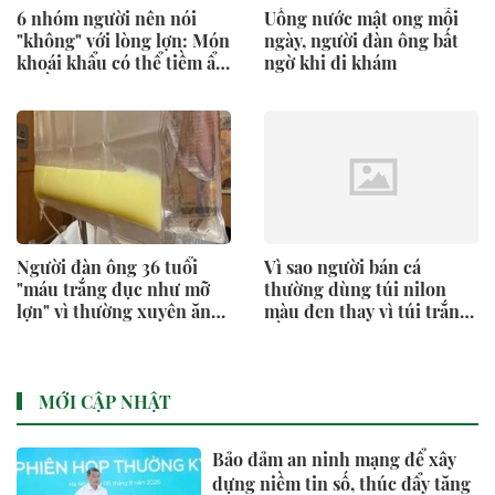
6 nhóm người nên nói
Uống nước mật ong mỗi
"không" với lòng lợn: Món
ngày, người đàn ông bất
khoái khẩu có thể tiềm ẩn
ngờ khi đi khám
nhiều rủi ro sức khỏe
Người đàn ông 36 tuổi
Vì sao người bán cá
"máu trắng đục như mỡ
thường dùng túi nilon
lợn" vì thường xuyên ăn
màu đen thay vì túi trắng,
món ai cũng thích
hồng hay xanh?
MỚI CẬP NHẬT
Bảo đảm an ninh mạng để xây
dựng niềm tin số, thúc đẩy tăng