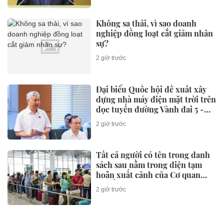
tiến độ xây dựng cơ sở dữ liệu
đất đai trước 8/8
2 giờ trước
"Quái kiệt AI" người Việt vừa rời
Google để khởi nghiệp, hàng
loạt nhà đầu tư rót vốn
2 giờ trước
Cuộc chạy đua khẩn cấp cứu
bệnh nhân ho ra hơn 2 lít máu
trong ít phút
2 giờ trước
Đề xuất tăng hơn 86 nghìn tỷ
đồng cho dự án đường sắt Lào