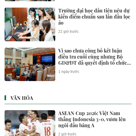
Bán tải VinFast VF Wild bản tiêu
chuẩn lần đầu xuất hiện: Vẫn có
đèn Bi-LED, ghế lái chỉnh cơ, lộ
thông tin về hệ truyền động
2 giờ trước
EREV
BẤT ĐỘNG SẢN
Keppel rút khỏi siêu dự án có
toà tháp 88 tầng tại Thủ Thiêm,
chấm dứt vụ kiện 6.800 tỷ đồng
2 giờ trước
Bộ 'thúc' địa phương báo cáo
tiến độ xây dựng cơ sở dữ liệu
đất đai trước 8/8
2 giờ trước