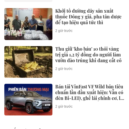
2 giờ trước
Khởi tố đường dây sản xuất
thuốc Đông y giả, pha tân dược
để tạo hiệu quả tức thì
2 giờ trước
Keppel rút khỏi siêu dự án có
toà tháp 88 tầng tại Thủ Thiêm,
chấm dứt vụ kiện 6.800 tỷ đồng
2 giờ trước
Bộ 'thúc' địa phương báo cáo
tiến độ xây dựng cơ sở dữ liệu
đất đai trước 8/8
2 giờ trước