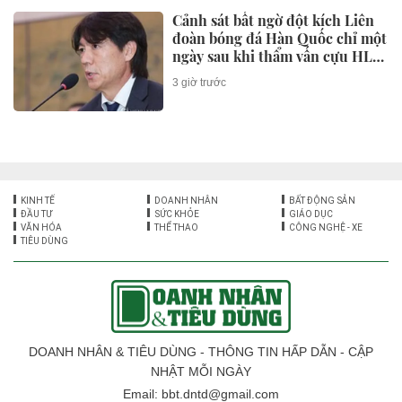
ĐẦU TƯ
Đề xuất tăng hơn 86 nghìn tỷ
đồng cho dự án đường sắt Lào
Cai-Hà Nội-Hải Phòng
2 giờ trước
Không sa thải, vì sao doanh
nghiệp đồng loạt cắt giảm nhân
sự?
2 giờ trước
Đại biểu Quốc hội đề xuất xây
dựng nhà máy điện mặt trời trên
dọc tuyến đường Vành đai 5 -
Vùng Thủ đô Hà Nội
2 giờ trước