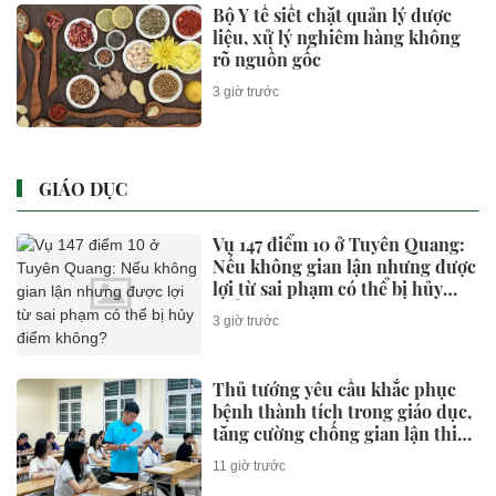
KINH TẾ
Honda lỗ 10 tỷ USD từ xe điện
năm 2025-2026, ước tính lỗ
thêm 3,3 tỷ USD năm 2026-2027
2 giờ trước
Khởi tố đường dây sản xuất
thuốc Đông y giả, pha tân dược
để tạo hiệu quả tức thì
2 giờ trước
Thu giữ 'kho báu' 10 thỏi vàng
trị giá 1,2 tỷ đồng do người làm
vườn đào trúng khi đang cắt cỏ
2 giờ trước