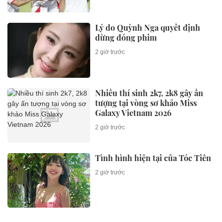
Điều gì khiến Nam Mekong
Grand Plaza trở thành tâm điểm
tại Bình Dương?
3 giờ trước
Căn hộ dòng tiền – khẩu vị mới
của nhà đầu tư bất động sản
nghỉ dưỡng
3 giờ trước
DOANH NHÂN
Sếp PNJ Lab vừa bị khởi tố là em
trai một thành viên HĐQT PNJ
15 giờ trước