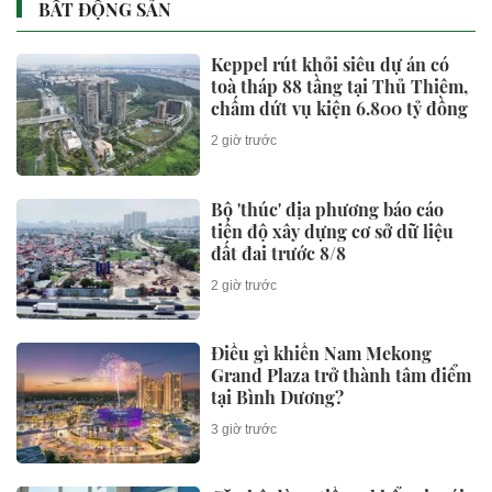
"Quái kiệt AI" người Việt vừa rời
Google để khởi nghiệp, hàng
loạt nhà đầu tư rót vốn
2 giờ trước
Cuộc chạy đua khẩn cấp cứu
bệnh nhân ho ra hơn 2 lít máu
trong ít phút
2 giờ trước
Đề xuất tăng hơn 86 nghìn tỷ
đồng cho dự án đường sắt Lào
Cai-Hà Nội-Hải Phòng
2 giờ trước