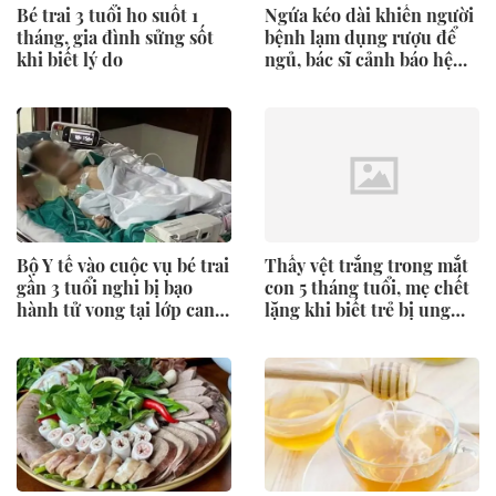
Bé trai 3 tuổi ho suốt 1
Ngứa kéo dài khiến người
tháng, gia đình sửng sốt
bệnh lạm dụng rượu để
khi biết lý do
ngủ, bác sĩ cảnh báo hệ
lụy
Bộ Y tế vào cuộc vụ bé trai
Thấy vệt trắng trong mắt
gần 3 tuổi nghi bị bạo
con 5 tháng tuổi, mẹ chết
hành tử vong tại lớp can
lặng khi biết trẻ bị ung
thiệp "chui"
thư võng mạc