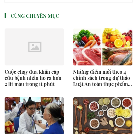
CÙNG CHUYÊN MỤC
Cuộc chạy đua khẩn cấp
Những điểm mới theo 4
cứu bệnh nhân ho ra hơn
chính sách trong dự thảo
2 lít máu trong ít phút
Luật An toàn thực phẩm
sửa đổi