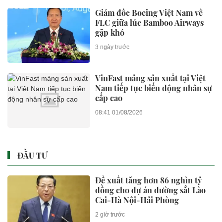
Honda lỗ 10 tỷ USD từ xe điện
năm 2025-2026, ước tính lỗ
thêm 3,3 tỷ USD năm 2026-2027
2 giờ trước
Khởi tố đường dây sản xuất
thuốc Đông y giả, pha tân dược
để tạo hiệu quả tức thì
2 giờ trước
Keppel rút khỏi siêu dự án có
toà tháp 88 tầng tại Thủ Thiêm,
chấm dứt vụ kiện 6.800 tỷ đồng
2 giờ trước
Bộ 'thúc' địa phương báo cáo