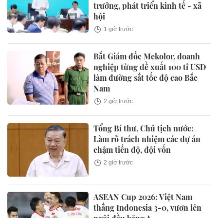
trưởng, phát triển kinh tế - xã
hội
1 giờ trước
Bắt Giám đốc Mekolor, doanh
nghiệp từng đề xuất 100 tỉ USD
làm đường sắt tốc độ cao Bắc
Nam
2 giờ trước
Tổng Bí thư, Chủ tịch nước:
Làm rõ trách nhiệm các dự án
chậm tiến độ, đội vốn
2 giờ trước
ASEAN Cup 2026: Việt Nam
thắng Indonesia 3-0, vươn lên