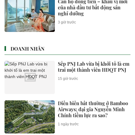
Ông Trump xuất hiện với mái
tóc gây nhiều sự chú ý tại Las
Vegas, dân mạng khen 'lão hóa
ngược'
2 giờ trước
Nhiều thí sinh 2k7, 2k8 gây ấn
tượng tại vòng sơ khảo Miss
Galaxy Vietnam 2026
2 giờ trước
Lưu ý quan trọng khi đăng nhập
VneID
2 giờ trước