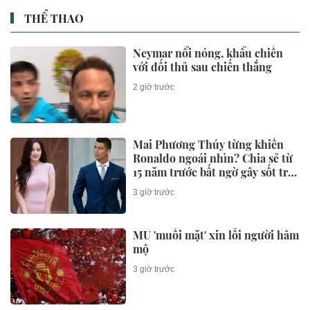
Diễn biến bất thường ở Bamboo
Airways; đại gia Nguyễn Minh
Chính tiềm lực ra sao?
1 ngày trước
Giám đốc Boeing Việt Nam về
FLC giữa lúc Bamboo Airways
gặp khó
3 ngày trước
VinFast mảng sản xuất tại Việt
Nam tiếp tục biến động nhân sự
cấp cao
08:41 01/08/2026