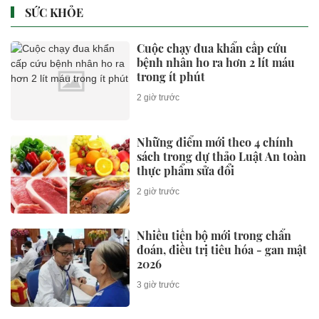
Cai-Hà Nội-Hải Phòng
2 giờ trước
Ông Trump xuất hiện với mái
tóc gây nhiều sự chú ý tại Las
Vegas, dân mạng khen 'lão hóa
ngược'
2 giờ trước
Nhiều thí sinh 2k7, 2k8 gây ấn
tượng tại vòng sơ khảo Miss
Galaxy Vietnam 2026
2 giờ trước
Xem thêm