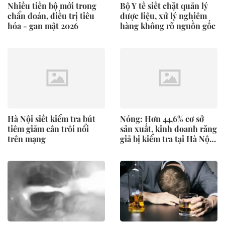
Nhiều tiến bộ mới trong
Bộ Y tế siết chặt quản lý
chẩn đoán, điều trị tiêu
dược liệu, xử lý nghiêm
hóa - gan mật 2026
hàng không rõ nguồn gốc
Hà Nội siết kiểm tra bút
Nóng: Hơn 44,6% cơ sở
tiêm giảm cân trôi nổi
sản xuất, kinh doanh răng
trên mạng
giả bị kiểm tra tại Hà Nội
bị xử phạt