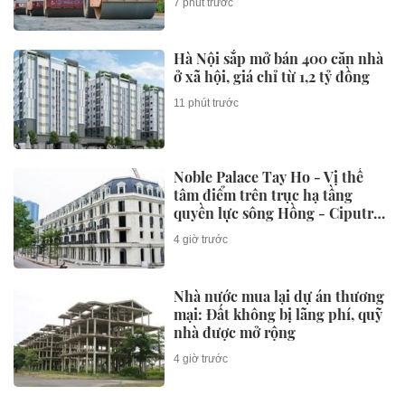
7 phút trước
Hà Nội sắp mở bán 400 căn nhà
ở xã hội, giá chỉ từ 1,2 tỷ đồng
11 phút trước
Noble Palace Tay Ho - Vị thế
tâm điểm trên trục hạ tầng
quyền lực sông Hồng - Ciputra
- Tây Hồ Tây
4 giờ trước
Nhà nước mua lại dự án thương
mại: Đất không bị lãng phí, quỹ
nhà được mở rộng
4 giờ trước