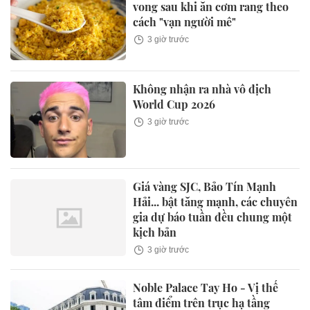
vong sau khi ăn cơm rang theo
cách "vạn người mê"
3 giờ trước
Không nhận ra nhà vô địch
World Cup 2026
3 giờ trước
Giá vàng SJC, Bảo Tín Mạnh
Hải... bật tăng mạnh, các chuyên
gia dự báo tuần đều chung một
kịch bản
3 giờ trước
Noble Palace Tay Ho - Vị thế
tâm điểm trên trục hạ tầng