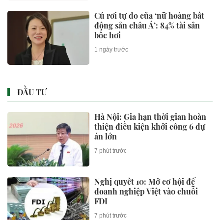
Cú rơi tự do của ‘nữ hoàng bất
động sản châu Á’: 84% tài sản
bốc hơi
1 ngày trước
ĐẦU TƯ
Hà Nội: Gia hạn thời gian hoàn
thiện điều kiện khởi công 6 dự
án lớn
7 phút trước
Nghị quyết 10: Mở cơ hội để
doanh nghiệp Việt vào chuỗi
FDI
7 phút trước