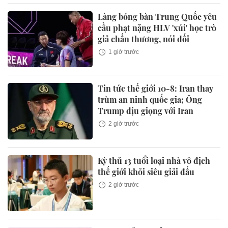
Làng bóng bàn Trung Quốc yêu
cầu phạt nặng HLV 'xúi' học trò
giả chấn thương, nói dối
1 giờ trước
Tin tức thế giới 10-8: Iran thay
trùm an ninh quốc gia; Ông
Trump dịu giọng với Iran
2 giờ trước
Kỳ thủ 13 tuổi loại nhà vô địch
thế giới khỏi siêu giải đấu
2 giờ trước