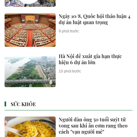
Ngày 10/8, Quốc hội thảo luận 4
dự án luật quan trọng
9 phút trước
Hà Nội đề xuất gia hạn thực
hiện 6 dự án lớn
10 phút trước
SỨC KHỎE
Người đàn ông 50 tuổi suýt tử
vong sau khi ăn cơm rang theo
cách "vạn người mê"