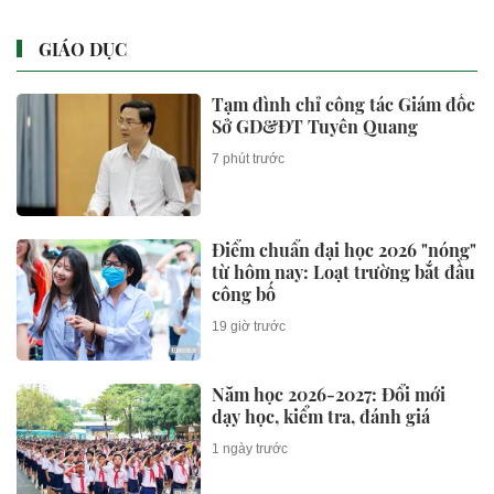
GIÁO DỤC
Tạm đình chỉ công tác Giám đốc
Sở GD&ĐT Tuyên Quang
7 phút trước
Điểm chuẩn đại học 2026 "nóng"
từ hôm nay: Loạt trường bắt đầu
công bố
19 giờ trước
Năm học 2026-2027: Đổi mới
dạy học, kiểm tra, đánh giá
1 ngày trước