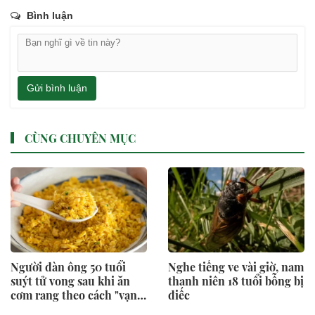
Bình luận
Gửi bình luận
CÙNG CHUYÊN MỤC
Người đàn ông 50 tuổi
Nghe tiếng ve vài giờ, nam
suýt tử vong sau khi ăn
thanh niên 18 tuổi bỗng bị
cơm rang theo cách "vạn
điếc
người mê"