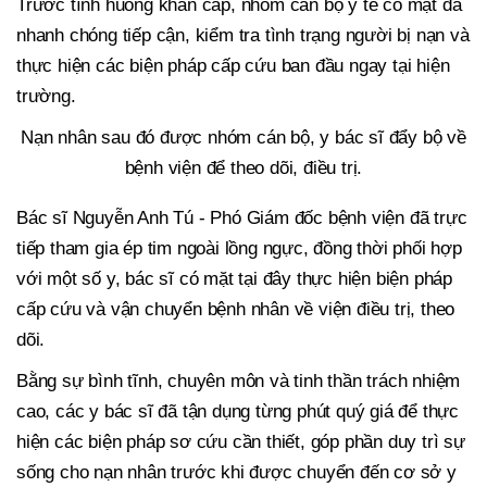
Trước tình huống khẩn cấp, nhóm cán bộ y tế có mặt đã
nhanh chóng tiếp cận, kiểm tra tình trạng người bị nạn và
thực hiện các biện pháp cấp cứu ban đầu ngay tại hiện
trường.
Nạn nhân sau đó được nhóm cán bộ, y bác sĩ đẩy bộ về
bệnh viện để theo dõi, điều trị.
Bác sĩ Nguyễn Anh Tú - Phó Giám đốc bệnh viện đã trực
tiếp tham gia ép tim ngoài lồng ngực, đồng thời phối hợp
với một số y, bác sĩ có mặt tại đây thực hiện biện pháp
cấp cứu và vận chuyển bệnh nhân về viện điều trị, theo
dõi.
Bằng sự bình tĩnh, chuyên môn và tinh thần trách nhiệm
cao, các y bác sĩ đã tận dụng từng phút quý giá để thực
hiện các biện pháp sơ cứu cần thiết, góp phần duy trì sự
sống cho nạn nhân trước khi được chuyển đến cơ sở y