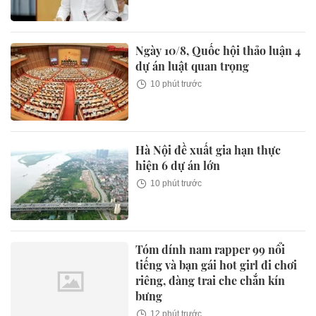
Ngày 10/8, Quốc hội thảo luận 4
dự án luật quan trọng
10 phút trước
Hà Nội đề xuất gia hạn thực
hiện 6 dự án lớn
10 phút trước
Tóm dính nam rapper 99 nổi
tiếng và bạn gái hot girl đi chơi
riêng, đàng trai che chắn kín
bưng
12 phút trước