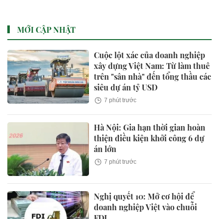
MỚI CẬP NHẬT
Cuộc lột xác của doanh nghiệp
xây dựng Việt Nam: Từ làm thuê
trên "sân nhà" đến tổng thầu các
siêu dự án tỷ USD
7 phút trước
Hà Nội: Gia hạn thời gian hoàn
thiện điều kiện khởi công 6 dự
án lớn
7 phút trước
Nghị quyết 10: Mở cơ hội để
doanh nghiệp Việt vào chuỗi
FDI