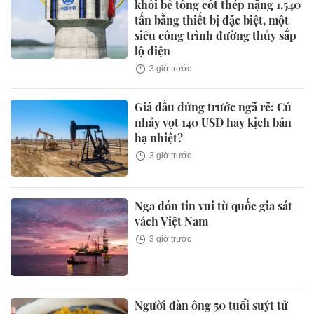
khối bê tông cốt thép nặng 1.540
tấn bằng thiết bị đặc biệt, một
siêu công trình đường thủy sắp
lộ diện
3 giờ trước
Giá dầu đứng trước ngã rẽ: Cú
nhảy vọt 140 USD hay kịch bản
hạ nhiệt?
3 giờ trước
Nga đón tin vui từ quốc gia sát
vách Việt Nam
3 giờ trước
Người đàn ông 50 tuổi suýt tử