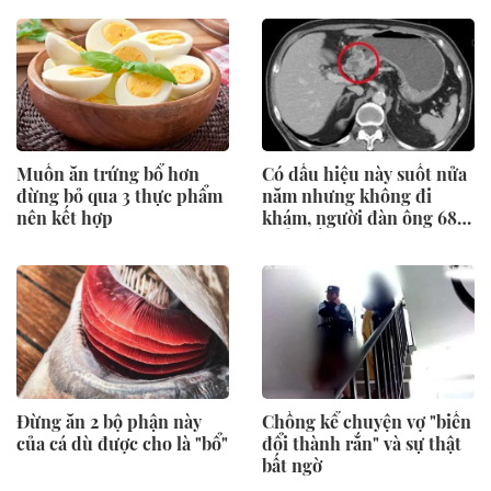
Muốn ăn trứng bổ hơn
Có dấu hiệu này suốt nửa
đừng bỏ qua 3 thực phẩm
năm nhưng không đi
nên kết hợp
khám, người đàn ông 68
tuổi mắc ung thư giai
đoạn 3
Đừng ăn 2 bộ phận này
Chồng kể chuyện vợ "biến
của cá dù được cho là "bổ"
đổi thành rắn" và sự thật
bất ngờ