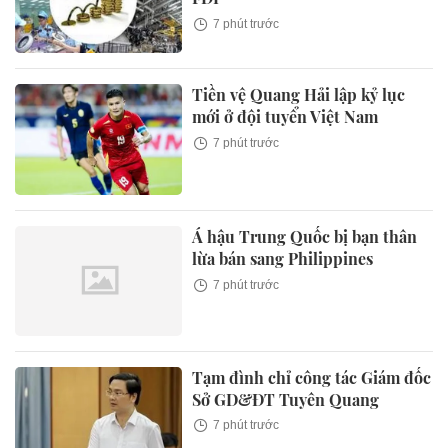
7 phút trước
Tiền vệ Quang Hải lập kỷ lục
mới ở đội tuyển Việt Nam
7 phút trước
Á hậu Trung Quốc bị bạn thân
lừa bán sang Philippines
7 phút trước
Tạm đình chỉ công tác Giám đốc
Sở GD&ĐT Tuyên Quang
7 phút trước