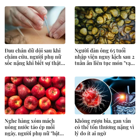
Đau chân dữ dội sau khi
Người đàn ông 65 tuổi
châm cứu, người phụ nữ
nhập viện nguy kịch sau 2
sốc nặng khi biết sự thật
tuần ăn liên tục món "vạn
đáng sợ
người thích"
Nghe hàng xóm mách
Không rượu bia, gan vẫn
uống nước táo ép mỗi
có thể tổn thương nặng vì
ngày, người phụ nữ "bật
lý do ít ai ngờ
khóc" khi đi khám