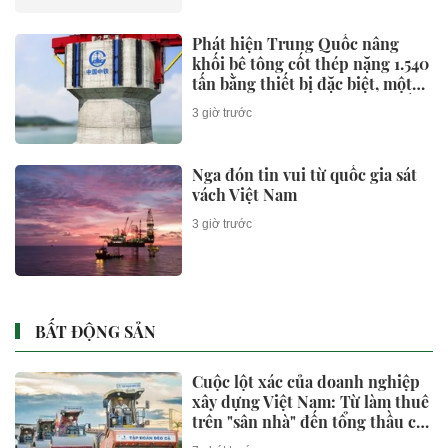
Phát hiện Trung Quốc nâng
khối bê tông cốt thép nặng 1.540
tấn bằng thiết bị đặc biệt, một
siêu công trình đường thủy sắp
3 giờ trước
lộ diện
Nga đón tin vui từ quốc gia sát
vách Việt Nam
3 giờ trước
BẤT ĐỘNG SẢN
Cuộc lột xác của doanh nghiệp
xây dựng Việt Nam: Từ làm thuê
trên "sân nhà" đến tổng thầu các
siêu dự án tỷ USD