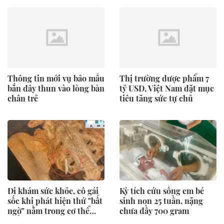
Thông tin mới vụ bảo mẫu
Thị trường dược phẩm 7
bắn dây thun vào lòng bàn
tỷ USD, Việt Nam đặt mục
chân trẻ
tiêu tăng sức tự chủ
Đi khám sức khỏe, cô gái
Kỳ tích cứu sống em bé
sốc khi phát hiện thứ "bất
sinh non 25 tuần, nặng
ngờ" nằm trong cơ thể
chưa đầy 700 gram
suốt 22 năm