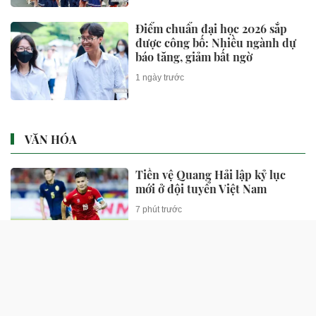
Điểm chuẩn đại học 2026 sắp
được công bố: Nhiều ngành dự
báo tăng, giảm bất ngờ
1 ngày trước
VĂN HÓA
Tiền vệ Quang Hải lập kỷ lục
mới ở đội tuyển Việt Nam
7 phút trước
Á hậu Trung Quốc bị bạn thân
lừa bán sang Philippines
7 phút trước