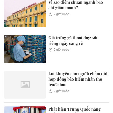
Vì sao điểm chuẩn ngành báo
chí giảm mạnh?
2 giờ trước
Giá trứng gà thoát đáy; sầu
riêng ngày càng rẻ
2 giờ trước
Lời khuyên cho người chấm dứt
hợp đồng bảo hiểm nhân thọ
trước hạn
2 giờ trước
Phát hiện Trung Quốc nâng