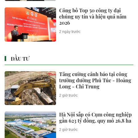
Có gì trong căn hộ duplex hàng
hiệu tại dự án Branded
Residences tiên phong của KĐT
Ciputra?
2 giờ trước
Làm sạch dữ liệu đất đai trên cả
nước
2 giờ trước
Một loại hình bất động sản ngày
càng khan hiếm nguồn cung
mới tại trung tâm Hà Nội
2 giờ trước