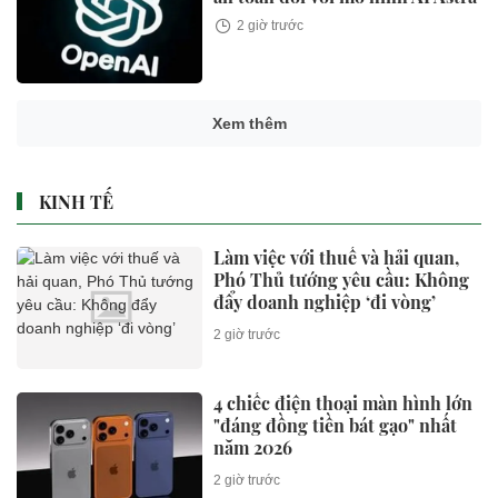
2 giờ trước
Làm việc với thuế và hải quan,
Phó Thủ tướng yêu cầu: Không
đẩy doanh nghiệp ‘đi vòng’
2 giờ trước
Ngôi nhà có mặt tiền tông màu
đỏ đất nổi bật giữa khu phố
2 giờ trước
Có gì trong căn hộ duplex hàng
hiệu tại dự án Branded
Residences tiên phong của KĐT