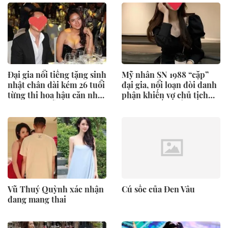
Đại gia nổi tiếng tặng sinh
Mỹ nhân SN 1988 “cặp”
nhật chân dài kém 26 tuổi
đại gia, nổi loạn đòi danh
từng thi hoa hậu căn nhà
phận khiến vợ chủ tịch
10 tỷ ở Đà Nẵng
phải lên tiếng dằn mặt
Vũ Thuý Quỳnh xác nhận
Cú sốc của Đen Vâu
đang mang thai