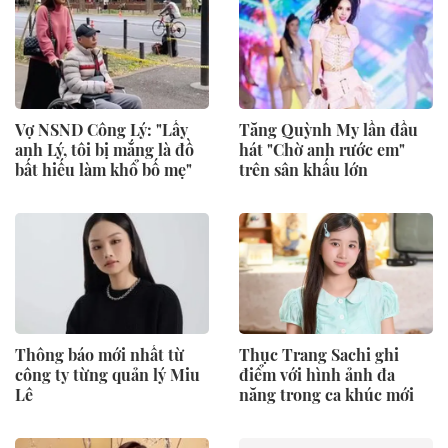
Vợ NSND Công Lý: "Lấy
Tăng Quỳnh My lần đầu
anh Lý, tôi bị mắng là đồ
hát "Chờ anh rước em"
bất hiếu làm khổ bố mẹ"
trên sân khấu lớn
Thông báo mới nhất từ
Thục Trang Sachi ghi
công ty từng quản lý Miu
điểm với hình ảnh đa
Lê
năng trong ca khúc mới