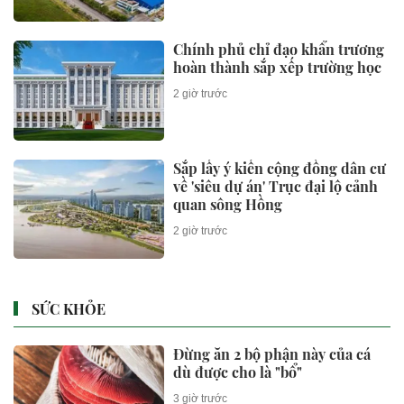
Dở khóc dở cười: 2000 người
vây kín "đột nhập" đám cưới vì
nhầm chú rể là Ronaldo
2 giờ trước
Hà Nội sắp có Cụm công nghiệp
gần 623 tỷ đồng, quy mô 26,8 ha
2 giờ trước
EU yêu cầu Meta, TikTok ngăn
chặn thông tin sai lệch
2 giờ trước
4 chiếc điện thoại màn hình lớn