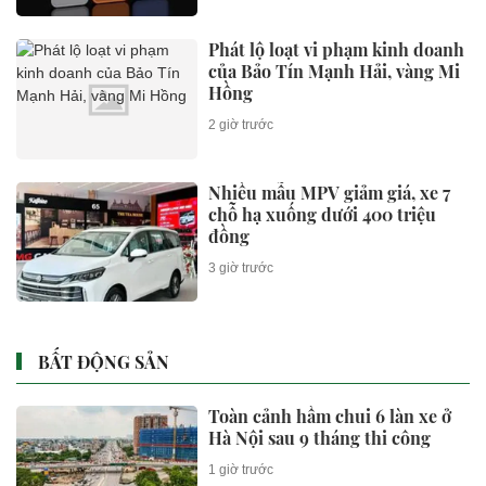
Ciputra?
2 giờ trước
Làm sạch dữ liệu đất đai trên cả
nước
2 giờ trước
Một loại hình bất động sản ngày
càng khan hiếm nguồn cung
mới tại trung tâm Hà Nội
2 giờ trước
Dở khóc dở cười: 2000 người
vây kín "đột nhập" đám cưới vì
nhầm chú rể là Ronaldo