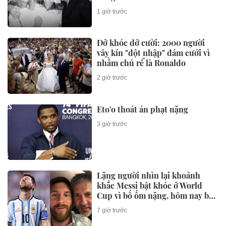
Cú rơi tự do của ‘nữ hoàng bất
động sản châu Á’: 84% tài sản
bốc hơi
1 ngày trước
Công bố Top 50 công ty đại
chúng uy tín và hiệu quả năm
2026
2 ngày trước
ĐẦU TƯ
Tăng cường cảnh báo tại công
trường đường Phú Túc - Hoàng
Long - Chi Trung