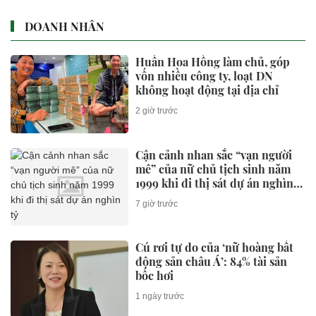
Ca sĩ Phương Mỹ Chi lần đầu kể
chuyện tình yêu
2 giờ trước
Làm việc với thuế và hải quan,
Phó Thủ tướng yêu cầu: Không
đẩy doanh nghiệp ‘đi vòng’
2 giờ trước
Ngôi nhà có mặt tiền tông màu
đỏ đất nổi bật giữa khu phố
2 giờ trước