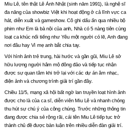
Miu Lê, tên thật Lê Ánh Nhật (sinh năm 1991), là nghệ sĩ
đa năng của showbiz Việt khi hoạt động ở cả lĩnh vực ca
hát, diễn xuất và gameshow. Cô ghi dấu ấn qua nhiều bộ
phim như Em là bà nội của anh, Nhà có 5 nàng tiên cùng
loạt ca khúc nổi tiếng như Yêu một người có lẽ, Anh đang
nơi đâu hay Vì mẹ anh bắt chia tay.
Với hình ảnh trẻ trung, hài hước và gần gũi, Miu Lê sở
hữu lượng người hâm mộ đông đảo và tiếp tục nhận
được sự quan tâm khi trở lại với các dự án âm nhạc,
điện ảnh và chương trình giải trí gần đây.
Chiều 11/5, mạng xã hội bất ngờ lan truyền loạt hình ảnh
được cho là của ca sĩ, diễn viên Miu Lê và nhanh chóng
thu hút sự chú ý của công chúng. Trước những thông tin
đang được chia sẻ rộng rãi, cái tên Miu Lê tiếp tục trở
thành chủ đề được bàn luận trên nhiều diễn đàn giải trí.