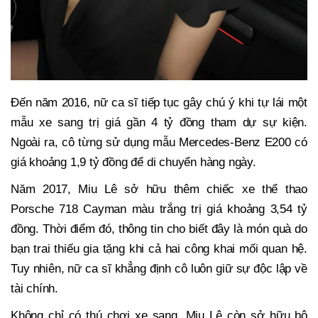
Đến năm 2016, nữ ca sĩ tiếp tục gây chú ý khi tự lái một
mẫu xe sang trị giá gần 4 tỷ đồng tham dự sự kiện.
Ngoài ra, cô từng sử dụng mẫu Mercedes-Benz E200 có
giá khoảng 1,9 tỷ đồng để di chuyển hàng ngày.
Năm 2017, Miu Lê sở hữu thêm chiếc xe thể thao
Porsche 718 Cayman màu trắng trị giá khoảng 3,54 tỷ
đồng. Thời điểm đó, thông tin cho biết đây là món quà do
bạn trai thiếu gia tặng khi cả hai công khai mối quan hệ.
Tuy nhiên, nữ ca sĩ khẳng định cô luôn giữ sự độc lập về
tài chính.
Không chỉ có thú chơi xe sang, Miu Lê còn sở hữu bộ