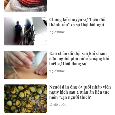
"đáng đồng tiền bát gạo" nhất
năm 2026
2 giờ trước
Ca sĩ Phương Mỹ Chi lần đầu kể
chuyện tình yêu
2 giờ trước
Xem thêm
KINH TẾ
Làm việc với thuế và hải quan,
Phó Thủ tướng yêu cầu: Không
đẩy doanh nghiệp ‘đi vòng’