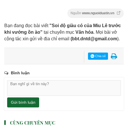
Nguồn
www.nguoiduatin.vn
Bạn đang đọc bài viết
"Soi độ giàu có của Miu Lê trước
khi vướng ồn ào"
tại chuyên mục
Văn hóa
. Mọi bài vở
cộng tác xin gửi về địa chỉ email
(
bbt.dntd@gmail.com
).
Chia sẻ
Bình luận
Gửi bình luận
CÙNG CHUYÊN MỤC