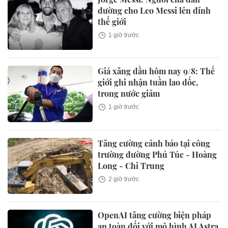
đường cho Leo Messi lên đỉnh
thế giới
1 giờ trước
Giá xăng dầu hôm nay 9/8: Thế
giới ghi nhận tuần lao dốc,
trong nước giảm
1 giờ trước
Tăng cường cảnh báo tại công
trường đường Phú Túc - Hoàng
Long - Chi Trung
2 giờ trước
OpenAI tăng cường biện pháp
an toàn đối với mô hình AI Astra