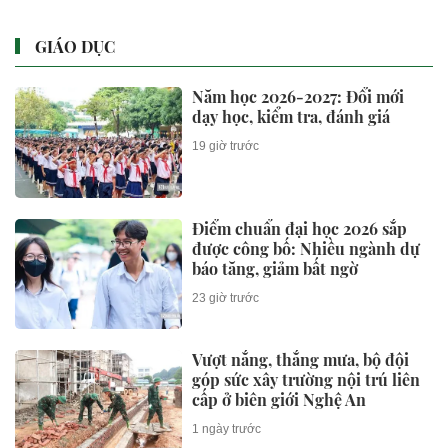
2 giờ trước
4 chiếc điện thoại màn hình lớn
"đáng đồng tiền bát gạo" nhất
năm 2026
2 giờ trước
Phát lộ loạt vi phạm kinh doanh
của Bảo Tín Mạnh Hải, vàng Mi
Hồng
2 giờ trước
Nhiều mẫu MPV giảm giá, xe 7
chỗ hạ xuống dưới 400 triệu
đồng
3 giờ trước