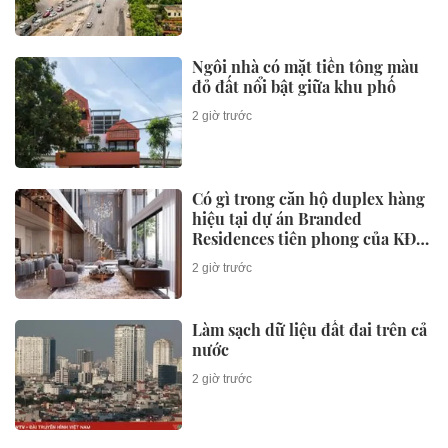
2 giờ trước
Hà Nội sắp có Cụm công nghiệp
gần 623 tỷ đồng, quy mô 26,8 ha
2 giờ trước
EU yêu cầu Meta, TikTok ngăn
chặn thông tin sai lệch
2 giờ trước
4 chiếc điện thoại màn hình lớn
"đáng đồng tiền bát gạo" nhất
năm 2026
2 giờ trước