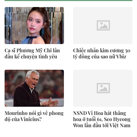
Ca sĩ Phương Mỹ Chi lần
Chiếc nhẫn kim cương 50
đầu kể chuyện tình yêu
tỷ đồng của sao nữ Vbiz
Mourinho nói gì về phong
NSND Vi Hoa hát thăng
độ của Vinicius?
hoa ở tuổi 61, Seo Hyeong
Won lần đầu tới Việt Nam