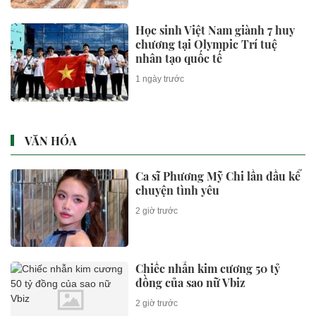
BẤT ĐỘNG SẢN
Toàn cảnh hầm chui 6 làn xe ở
Hà Nội sau 9 tháng thi công
1 giờ trước
Ngôi nhà có mặt tiền tông màu
đỏ đất nổi bật giữa khu phố
2 giờ trước
Có gì trong căn hộ duplex hàng
hiệu tại dự án Branded
Residences tiên phong của KĐT
Ciputra?
2 giờ trước