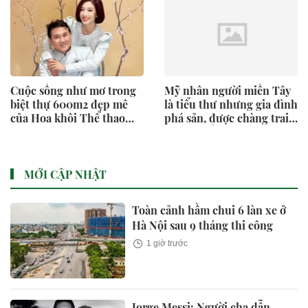
Cuộc sống như mơ trong
Mỹ nhân người miền Tây
biệt thự 600m2 đẹp mê
là tiểu thư nhưng gia đình
của Hoa khôi Thể thao
phá sản, được chàng trai
Thu Hương
kém 4 tuổi mang 20 cây
vàng hỏi cưới
MỚI CẬP NHẬT
Toàn cảnh hầm chui 6 làn xe ở
Hà Nội sau 9 tháng thi công
1 giờ trước
Jorge Messi: Người cha dẫn