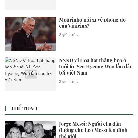
Làm sạch dữ liệu đất đai trên cả
nước
2 giờ trước
DOANH NHÂN
Huấn Hoa Hồng làm chủ, góp
vốn nhiều công ty, loạt DN
không hoạt động tại địa chỉ
2 giờ trước
Cận cảnh nhan sắc “vạn người
mê” của nữ chủ tịch sinh năm
1999 khi đi thị sát dự án nghìn
tỷ
7 giờ trước