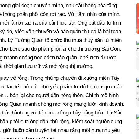
trong giai đoạn chuyển mình, nhu cầu hàng hóa tăng
ệ thống phân phối còn rời rạc. Với tầm nhìn của mình,
i là nơi tạo ra của cải thực sự. Ông bắt đầu từ lĩnh
kỳ đó, việc vận chuyển và bảo quản thịt cá là bài toán
định. Lý Tường Quan tổ chức thu mua thủy sản từ miền
hợ Lớn, sau đó phân phối lại cho thị trường Sài Gòn.
g nhanh chóng học cách bảo quản, chế biến từ ướp
 thời gian lưu trữ và mở rộng thị trường.
uay về rỗng. Trong những chuyến đi xuống miền Tây
ợc lại để chở các nhu yếu phẩm từ đô thị như quần áo,
ến… bán lại cho người dân nông thôn. Chính mô hình
Tường Quan nhanh chóng mở rộng mạng lưới kinh doanh.
 trở thành người tổ chức dòng chảy hàng hóa. Từ Sài
phân phối của ông dần phủ rộng, kiểm soát nguồn cung
m, giới buôn bán truyền tai nhau rằng một nửa nhu yếu
ệ thống của Tường Quan.