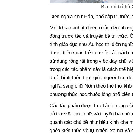
Bia mộ bá hộ 
Diễn nghĩa chữ Hán, phổ cập tri thức
Một khía cạnh ít được nhắc đến nhưng
động trước tác và truyền bá tri thức.
tính giáo dục như Ấu học thi diễn ngh
được biên soạn trên cơ sở các sách h
sử dụng rộng rãi trong việc dạy chữ và
trong các tác phẩm này là cách thể h
dưới hình thức thơ, giúp người học dễ
nghĩa sang chữ Nôm theo thể thơ khô
phương thức học thuộc lòng phổ biến t
Các tác phẩm được lưu hành trong cộ
hỗ trợ việc học chữ và truyền bá nh
quanh các chủ đề như hiếu kính cha mẹ,
ghép kiến thức về tự nhiên, xã hội và 