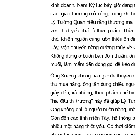
kinh doanh. Nam Kỳ lúc bấy giờ đang 
cao, giao thương mở rộng, trong khi h
Lý Tường Quan hiểu rằng thương mại mớ
vực thiết yếu nhất là thực phẩm. Thời 
khó, khiến nguồn cung luôn thiếu ổn 
Tây, vận chuyển bằng đường thủy về C
Không dừng ở buôn bán đơn thuần, ôn
muối, làm mắm đến đóng gói để kéo dài
Ông Xường không bao giờ để thuyền q
thu mua hàng, ông tận dụng chiều ngư
giày dép, xà phòng, thực phẩm chế bi
“hai đầu thị trường” này đã giúp Lý 
Ông không chỉ là người buôn hàng, mà
Gòn đến các tỉnh miền Tây, hệ thống 
nhiều mặt hàng thiết yếu. Có thời điể
phẩm tại miền Tây có nguồn gốc từ h