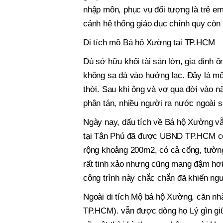
nhập môn, phục vụ đối tượng là trẻ e
cảnh hệ thống giáo dục chính quy còn
Di tích mộ Bá hộ Xường tại TP.HCM
Dù sở hữu khối tài sản lớn, gia đình 
không sa đà vào hưởng lạc. Đây là một
thời. Sau khi ông và vợ qua đời vào n
phân tán, nhiều người ra nước ngoài s
Ngày nay, dấu tích về Bá hộ Xường v
tại Tân Phú đã được UBND TP.HCM công
rộng khoảng 200m2, có cả cổng, tường
rất tinh xảo nhưng cũng mang đậm hơi
công trình này chắc chắn đã khiến ngư
Ngoài di tích Mộ bá hộ Xường, căn n
TP.HCM). vẫn được dòng họ Lý gìn giữ