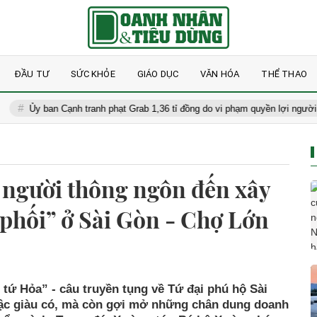
ĐẦU TƯ
SỨC KHỎE
GIÁO DỤC
VĂN HÓA
THỂ THAO
y ban Cạnh tranh phạt Grab 1,36 tỉ đồng do vi phạm quyền lợi người tiêu dùn
 người thông ngôn đến xây
phối” ở Sài Gòn - Chợ Lớn
tứ Hỏa” - câu truyền tụng về Tứ đại phú hộ Sài
ậc giàu có, mà còn gợi mở những chân dung doanh