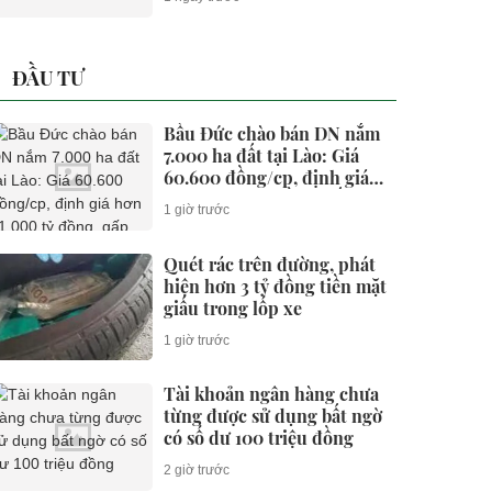
ĐẦU TƯ
Bầu Đức chào bán DN nắm
7.000 ha đất tại Lào: Giá
60.600 đồng/cp, định giá
hơn 11.000 tỷ đồng, gấp rưỡi
1 giờ trước
công ty của ông Trần Bá
Dương
Quét rác trên đường, phát
hiện hơn 3 tỷ đồng tiền mặt
giấu trong lốp xe
1 giờ trước
Tài khoản ngân hàng chưa
từng được sử dụng bất ngờ
có số dư 100 triệu đồng
2 giờ trước