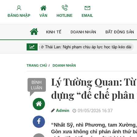
ĐĂNG NHẬP
VĂN
HOTLINE
EMAIL
KINH TẾ
DOANH NHÂN
BẤT ĐỘNG SẢN
g trường học ở Thái Lan: Nghi phạm chịu áp lực học tập kéo dài
Ủ
TRANG CHỦ
DOANH NHÂN
Lý Tường Quan: Từ
BÌNH
LUẬN
dựng “đế chế phân 
Admin
09/05/2026 16:37
“Nhất Sỹ, nhì Phương, tam Xường, 
Gòn xưa không chỉ phản ánh thứ b