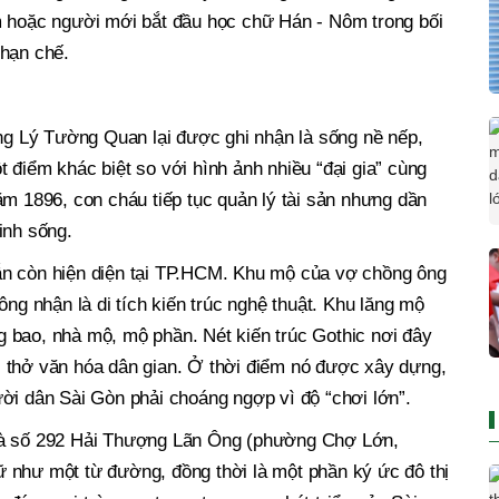
m hoặc người mới bắt đầu học chữ Hán - Nôm trong bối
 hạn chế.
ông Lý Tường Quan lại được ghi nhận là sống nề nếp,
 điểm khác biệt so với hình ảnh nhiều “đại gia” cùng
ăm 1896, con cháu tiếp tục quản lý tài sản nhưng dần
inh sống.
ẫn còn hiện diện tại TP.HCM. Khu mộ của vợ chồng ông
 nhận là di tích kiến trúc nghệ thuật. Khu lăng mộ
 bao, nhà mộ, mộ phần. Nét kiến trúc Gothic nơi đây
 thở văn hóa dân gian. Ở thời điểm nó được xây dựng,
ời dân Sài Gòn phải choáng ngợp vì độ “chơi lớn”.
hà số 292 Hải Thượng Lãn Ông (phường Chợ Lớn,
 như một từ đường, đồng thời là một phần ký ức đô thị