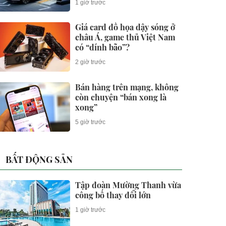
1 giờ trước
phút
Giá card đồ họa dậy sóng ở
châu Á, game thủ Việt Nam
có “dính bão”?
2 giờ trước
Bán hàng trên mạng, không
còn chuyện “bán xong là
xong”
5 giờ trước
BẤT ĐỘNG SẢN
Tập đoàn Mường Thanh vừa
công bố thay đổi lớn
1 giờ trước