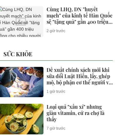
Cùng LHQ, DN "huyết
mạch" của kinh tế Hàn Quốc
sẽ "tặng quà" gần 400 triệu
đồng cho nhiều người trẻ
2 giờ trước
VN
SỨC KHỎE
Đề xuất chính sách mới khi
sửa đổi Luật Hiến, lấy, ghép
mô, bộ phận cơ thể người và
hiến xác
1 giờ trước
Loại quả "xấu xí" nhưng
giàu vitamin, cứ ra chợ là
thấy
7 giờ trước