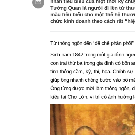
nhân tiêu biểu của một thời kỳ ch
Tường Quan là người đi lên từ thươ
mẫu tiêu biểu cho một thế hệ thươn
chức kinh doanh theo cách rất “hiệ
Từ thông ngôn đến “đế chế phân phối”
Sinh năm 1842 trong một gia đình ngư
con trai thứ ba trong gia đình có bố
tinh thông cầm, kỳ, thi, họa. Chính sự 
giúp ông nhanh chóng bước vào bộ máy
Ông từng được mời làm thông ngôn, đồ
kiều tại Chợ Lớn, vị trí có ảnh hưởng 