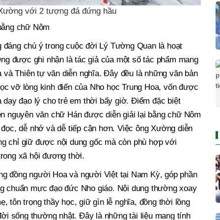
Xường với 2 tượng đá đứng hầu
 bằng chữ Nôm
 đáng chú ý trong cuộc đời Lý Tường Quan là hoạt
 Ông được ghi nhận là tác giả của một số tác phẩm mang
ĩa và Thiên tự văn diễn nghĩa. Đây đều là những văn bản
ọc vỡ lòng kinh điển của Nho học Trung Hoa, vốn được
 dạy đạo lý cho trẻ em thời bấy giờ. Điểm đặc biệt
iện nguyên văn chữ Hán được diễn giải lại bằng chữ Nôm
 đọc, dễ nhớ và dễ tiếp cận hơn. Việc ông Xường diễn
ng chỉ giữ được nội dung gốc mà còn phù hợp với
rong xã hội đương thời.
ng đồng người Hoa và người Việt tại Nam Kỳ, góp phần
ững chuẩn mực đạo đức Nho giáo. Nội dung thường xoay
 tôn trọng thầy học, giữ gìn lễ nghĩa, đồng thời lồng
đời sống thường nhật. Đây là những tài liệu mang tính