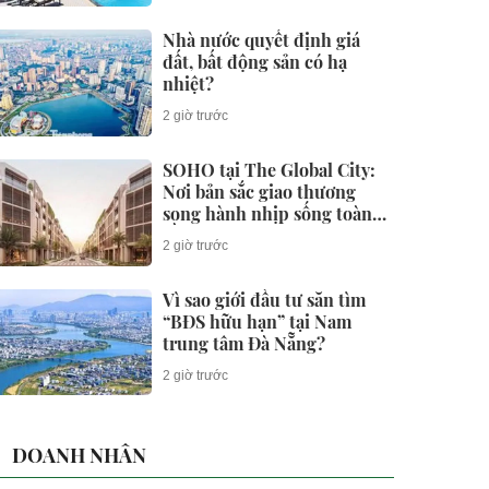
Nhà nước quyết định giá
đất, bất động sản có hạ
nhiệt?
2 giờ trước
SOHO tại The Global City:
Nơi bản sắc giao thương
song hành nhịp sống toàn
cầu
2 giờ trước
Vì sao giới đầu tư săn tìm
“BĐS hữu hạn” tại Nam
trung tâm Đà Nẵng?
2 giờ trước
DOANH NHÂN