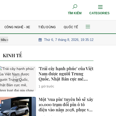
TÌM KIẾM
CATEGORIES
CÔNG NGHỆ - XE
TIÊU DÙNG
QUỐC TẾ
Thứ 6, 7 tháng 8, 2026, 19:35:13
g
'Trái cây hạnh phúc' của Việt Nam được người Trung Quốc, Nhật 
KINH TẾ
'Trái cây hạnh phúc' của Việt
Nam được người Trung
Quốc, Nhật Bản cực mê,
hàng loạt đại gia chạy đua
1 giờ trước
mở rộng diện tích
Một 'vua pin' tuyên bố sẽ xây
10.000 trạm đổi pin ô tô
điện vào năm 2028, phục vụ
1 triệu xe mỗi ngày chỉ với 3