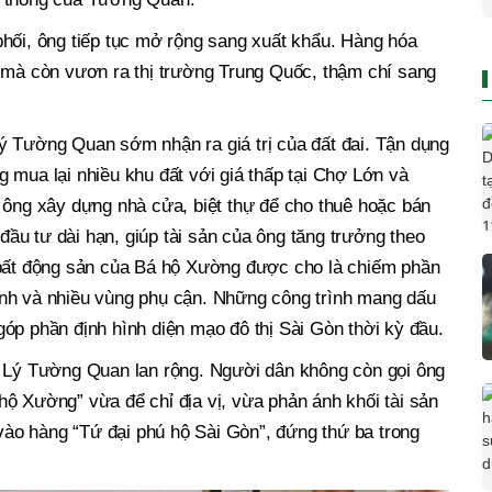
hối, ông tiếp tục mở rộng sang xuất khẩu. Hàng hóa
c mà còn vươn ra thị trường Trung Quốc, thậm chí sang
ý Tường Quan sớm nhận ra giá trị của đất đai. Tận dụng
 mua lại nhiều khu đất với giá thấp tại Chợ Lớn và
 ông xây dựng nhà cửa, biệt thự để cho thuê hoặc bán
 đầu tư dài hạn, giúp tài sản của ông tăng trưởng theo
 bất động sản của Bá hộ Xường được cho là chiếm phần
nh và nhiều vùng phụ cận. Những công trình mang dấu
óp phần định hình diện mạo đô thị Sài Gòn thời kỳ đầu.
i Lý Tường Quan lan rộng. Người dân không còn gọi ông
ộ Xường” vừa để chỉ địa vị, vừa phản ánh khối tài sản
o hàng “Tứ đại phú hộ Sài Gòn”, đứng thứ ba trong