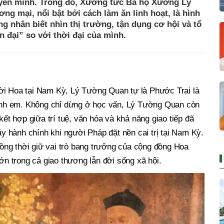
uyển mình. Trong đó, Xường tức Bá hộ Xường Lý
ng mại, nổi bật bởi cách làm ăn linh hoạt, là hình
g nhân biết nhìn thị trường, tận dụng cơ hội và tổ
n đại” so với thời đại của mình.
ời Hoa tại Nam Kỳ, Lý Tường Quan tự là Phước Trai là
n anh em. Không chỉ dừng ở học vấn, Lý Tường Quan còn
kết hợp giữa trí tuệ, văn hóa và khả năng giao tiếp đã
 hành chính khi người Pháp đặt nền cai trị tại Nam Kỳ.
ng thời giữ vai trò bang trưởng của cộng đồng Hoa
lớn trong cả giao thương lẫn đời sống xã hội.