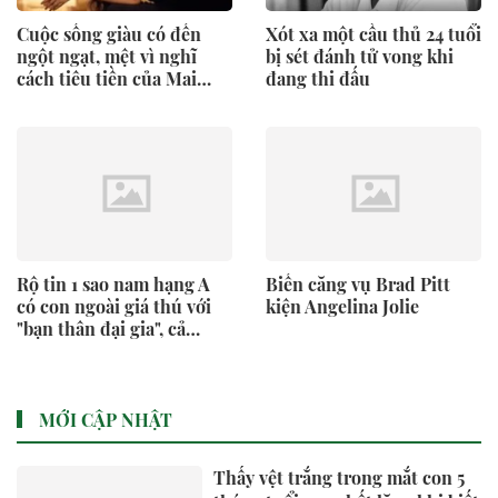
Cuộc sống giàu có đến
Xót xa một cầu thủ 24 tuổi
ngột ngạt, mệt vì nghĩ
bị sét đánh tử vong khi
cách tiêu tiền của Mai
đang thi đấu
Phương Thúy quê Hà Nội,
SN 1988
Rộ tin 1 sao nam hạng A
Biến căng vụ Brad Pitt
có con ngoài giá thú với
kiện Angelina Jolie
"bạn thân đại gia", cả
MXH cùng réo gọi cái tên
này!
MỚI CẬP NHẬT
Thấy vệt trắng trong mắt con 5