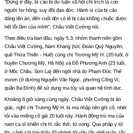
"Đứng ở đây, bị cáo bị dư luận xã hội chỉ trích là con
người hư hỏng, suy đồi đạo đức. Hành vi của bị cáo
đáng lên án, đến cuối đời có lẽ bị cáo không chuộc được
hết lỗi lầm của mình", Châu Việt Cường nói.
Theo điều tra ban đầu, ngày 5.3, nhóm thanh niên gồm
Châu Việt Cường, Nam Khang (tức Đoàn Quý Nguyên,
quê Thừa Thiên - Huế) cùng chị Trương Mỹ H. (20 tuổi, ở
huyện Chương Mỹ, Hà Nội) và Đỗ Phượng Anh (23 tuổi,
ở Mộc Châu, Sơn La) đến ngôi nhà do Phạm Đức Thế
mượn (ở đường Nguyễn Văn Ngọc, phường Cống Vị,
quận Ba Đình) để sử dụng ma túy và quan hệ tình dục.
Khoảng 8 giờ sáng cùng ngày, Châu Việt Cường bị ảo
giác, nghĩ chị Trương Mỹ H. bị ma nhập nên ghì cổ, nhét
tỏi vào miệng cô gái 20 tuổi này. Hành động trừ ma của
nam ca sĩ khiến chị H. tắc thở, tử vong. Qua pháp y tử
thi, cảnh sát tìm thấy 33 nhánh tỏi gây tắc phế quản, tắc