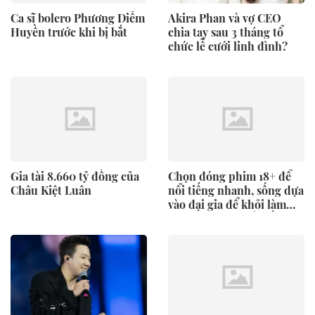
Ca sĩ bolero Phương Diễm
Akira Phan và vợ CEO
Huyền trước khi bị bắt
chia tay sau 3 tháng tổ
chức lễ cưới linh đình?
Gia tài 8.660 tỷ đồng của
Chọn đóng phim 18+ để
Châu Kiệt Luân
nổi tiếng nhanh, sống dựa
vào đại gia để khỏi làm
việc, mỹ nhân nổi tiếng
nhận cái kết đắng