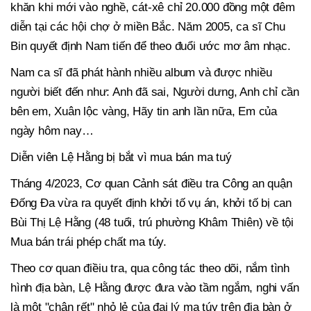
khăn khi mới vào nghề, cát-xê chỉ 20.000 đồng một đêm
diễn tại các hội chợ ở miền Bắc. Năm 2005, ca sĩ Chu
Bin quyết định Nam tiến để theo đuổi ước mơ âm nhạc.
Nam ca sĩ đã phát hành nhiều album và được nhiều
người biết đến như: Anh đã sai, Người dưng, Anh chỉ cần
bên em, Xuân lộc vàng, Hãy tin anh lần nữa, Em của
ngày hôm nay…
Diễn viên Lệ Hằng bị bắt vì mua bán ma tuý
Tháng 4/2023, Cơ quan Cảnh sát điều tra Công an quận
Đống Đa vừa ra quyết định khởi tố vụ án, khởi tố bị can
Bùi Thị Lệ Hằng (48 tuổi, trú phường Khâm Thiên) về tội
Mua bán trái phép chất ma túy.
Theo cơ quan điềiu tra, qua công tác theo dõi, nắm tình
hình địa bàn, Lệ Hằng được đưa vào tầm ngắm, nghi vấn
là một "chân rết" nhỏ lẻ của đại lý ma túy trên địa bàn ở