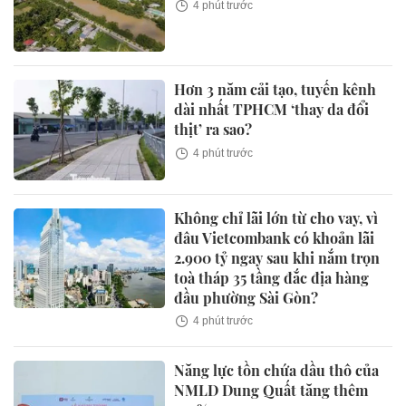
4 phút trước
Hơn 3 năm cải tạo, tuyến kênh
dài nhất TPHCM ‘thay da đổi
thịt’ ra sao?
4 phút trước
Không chỉ lãi lớn từ cho vay, vì
đâu Vietcombank có khoản lãi
2.900 tỷ ngay sau khi nắm trọn
toà tháp 35 tầng đắc địa hàng
đầu phường Sài Gòn?
4 phút trước
Năng lực tồn chứa dầu thô của
NMLD Dung Quất tăng thêm