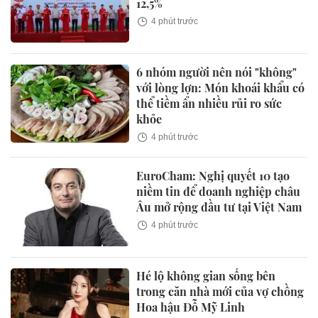
12,5%
4 phút trước
6 nhóm người nên nói "không"
với lòng lợn: Món khoái khẩu có
thể tiềm ẩn nhiều rủi ro sức
khỏe
4 phút trước
EuroCham: Nghị quyết 10 tạo
niềm tin để doanh nghiệp châu
Âu mở rộng đầu tư tại Việt Nam
4 phút trước
Hé lộ không gian sống bên
trong căn nhà mới của vợ chồng
Hoa hậu Đỗ Mỹ Linh