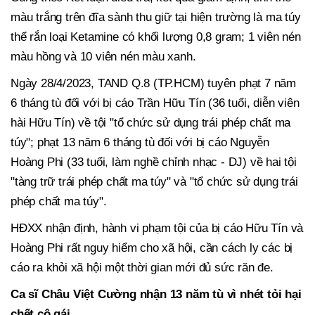
màu trắng trên đĩa sành thu giữ tại hiện trường là ma túy
thể rắn loại Ketamine có khối lượng 0,8 gram; 1 viên nén
màu hồng và 10 viên nén màu xanh.
Ngày 28/4/2023, TAND Q.8 (TP.HCM) tuyên phạt 7 năm
6 tháng tù đối với bị cáo Trần Hữu Tín (36 tuổi, diễn viên
hài Hữu Tín) về tội "tổ chức sử dụng trái phép chất ma
túy"; phạt 13 năm 6 tháng tù đối với bị cáo Nguyễn
Hoàng Phi (33 tuổi, làm nghề chỉnh nhạc - DJ) về hai tội
"tàng trữ trái phép chất ma túy" và "tổ chức sử dụng trái
phép chất ma túy".
HĐXX nhận định, hành vi phạm tội của bị cáo Hữu Tín và
Hoàng Phi rất nguy hiểm cho xã hội, cần cách ly các bị
cáo ra khỏi xã hội một thời gian mới đủ sức răn đe.
Ca sĩ Châu Việt Cường nhận 13 năm tù vì nhét tỏi hại
chết cô gái