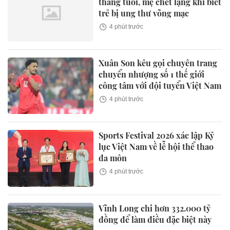
tháng tuổi, mẹ chết lặng khi biết
trẻ bị ung thư võng mạc
4 phút trước
Xuân Son kêu gọi chuyên trang
chuyển nhượng số 1 thế giới
công tâm với đội tuyển Việt Nam
4 phút trước
Sports Festival 2026 xác lập Kỷ
lục Việt Nam về lễ hội thể thao
đa môn
4 phút trước
Vĩnh Long chi hơn 332.000 tỷ
đồng để làm điều đặc biệt này