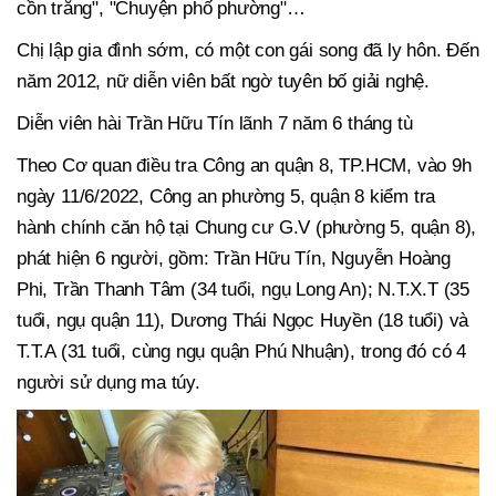
cồn trắng", "Chuyện phố phường"…
Chị lập gia đình sớm, có một con gái song đã ly hôn. Đến
năm 2012, nữ diễn viên bất ngờ tuyên bố giải nghệ.
Diễn viên hài Trần Hữu Tín lãnh 7 năm 6 tháng tù
Theo Cơ quan điều tra Công an quận 8, TP.HCM, vào 9h
ngày 11/6/2022, Công an phường 5, quận 8 kiểm tra
hành chính căn hộ tại Chung cư G.V (phường 5, quận 8),
phát hiện 6 người, gồm: Trần Hữu Tín, Nguyễn Hoàng
Phi, Trần Thanh Tâm (34 tuổi, ngụ Long An); N.T.X.T (35
tuổi, ngụ quận 11), Dương Thái Ngọc Huyền (18 tuổi) và
T.T.A (31 tuổi, cùng ngụ quận Phú Nhuận), trong đó có 4
người sử dụng ma túy.