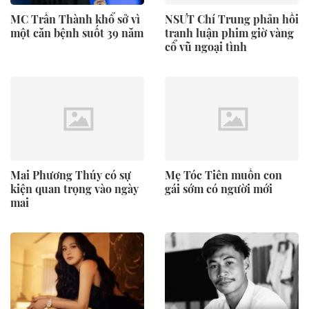
MC Trấn Thành khổ sở vì
NSƯT Chí Trung phản hồi
một căn bệnh suốt 39 năm
tranh luận phim giờ vàng
cổ vũ ngoại tình
Mai Phương Thúy có sự
Mẹ Tóc Tiên muốn con
kiện quan trọng vào ngày
gái sớm có người mới
mai