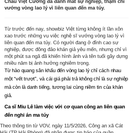
Châu Việt Cường đã đánh mất sự nghiệp, thậm chí
vướng vòng lao lý vì liên quan đến ma túy.
Từ trước đến nay, showbiz Việt từng không ít lần xôn
xao trước những vụ việc nghệ sĩ vướng vòng lao lý vì
liên quan đến ma túy. Có người đang ở đỉnh cao sự
nghiệp, được đông đảo khán giả yêu mến, nhưng chỉ vì
một phút sa ngã đã khiến hình ảnh và tên tuổi gây dựng
nhiều năm bị ảnh hưởng nghiêm trọng.
Từ hào quang sân khấu đến vòng lao lý chỉ cách nhau
một “vết trượt”, và cái giá phải trả không chỉ là sự nghiệp
mà còn là danh tiếng, tương lai cùng niềm tin của khán
giả.
Ca sĩ Miu Lê làm việc với cơ quan công an liên quan
đến nghi án ma túy
Theo thông tin từ VOV, ngày 11/5/2026, Công an xã Cát
Hải (TP Hải Phòng) đã nhận được tin báo của quần