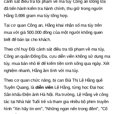
cảnh sát điều tra tội phạm về ma túy Công an Đống Đa
đã tiến hành kiểm tra hành chính, thu giữ trong người
Hằng 0,696 gram ma túy tổng hợp.
Tại cơ quan Công an, Hằng khai nhận số ma túy trên
mua với giá 500.000 đồng của một người không quen
biết để bán lại cho khách.
Theo chỉ huy Đội cảnh sát điều tra tội phạm về ma túy,
Công an quận Đống Đa, cựu diễn viên không sử dụng ma
túy, mua bán nhỏ lẻ để kiếm tiền sinh sống qua ngày. Xét
nghiệm nhanh, Hằng âm tính với ma túy.
Theo cơ quan chức năng, bị can Bùi Thị Lệ Hằng quê
Tuyên Quang, là
diễn viên
Lệ Hằng, từng học Đại học
Sân khấu Điện ảnh Hà Nội. Ra trường, Lệ Hằng về công
tác tại Nhà hát Tuổi trẻ và tham gia nhiều bộ phim truyền
hình "Xin hãy tin em", "Những ngọn nến trong đêm", "Cổ