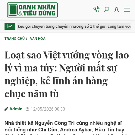
u gọi chuyên trang chuyển nhượng số 1 thế giới công tâm với đội tuyển Việ
TRANG CHỦ
VĂN HÓA
Loạt sao Việt vướng vòng lao
lý vì ma túy: Người mất sự
nghiệp, kẻ lĩnh án hàng
chục năm tù
Admin
12/05/2026 00:30
Nhà thiết kế Nguyễn Công Trí cùng nhiều nghệ sĩ
nổi tiếng như Chi Dân, Andrea Aybar, Hữu Tín hay