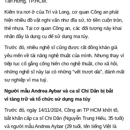
Tân Hưng, TP.HCM.
Kiểm tra nơi ở của Trí và Long, cơ quan Công an phát
hiện nhiều đồ vật nghi vấn như đĩa sứ, tờ tiền cuộn tròn,
thẻ nhựa. Tại cơ quan Công an, các đối tượng này khai
nhận đây là dụng cụ để sử dụng ma túy.
Trước đó, nhiều nghệ sĩ cũng được rất đông khán giả
yêu mến về tài năng nghệ thuật của mình. Nhưng thay vì
tiếp tục cố gắng cống hiến cho nghệ thuật, cho xã hội,
những nghệ sĩ này lại có những “vết trượt dài”, đánh mất
sự nghiệp vì ma tuý.
Người mẫu Andrea Aybar và ca sĩ Chi Dân bị bắt
vì tàng trữ và tổ chức sử dụng ma túy
Trước đó, ngày 14/11/2024, Công an TP HCM khởi tố,
bắt khẩn cấp ca sĩ Chi Dân (Nguyễn Trung Hiếu, 35 tuổi)
và người mẫu Andrea Aybar (29 tuổi, tên tiếng Việt là