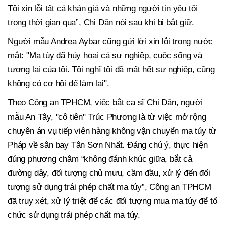
Tôi xin lỗi tất cả khán giả và những người tin yêu tôi
trong thời gian qua”, Chi Dân nói sau khi bị bắt giữ.
Người mẫu Andrea Aybar cũng gửi lời xin lỗi trong nước
mắt: "Ma túy đã hủy hoại cả sự nghiệp, cuộc sống và
tương lai của tôi. Tôi nghĩ tôi đã mất hết sự nghiệp, cũng
không có cơ hội để làm lại".
Theo Công an TPHCM, việc bắt ca sĩ Chi Dân, người
mẫu An Tây, "cô tiên" Trúc Phương là từ việc mở rộng
chuyên án vụ tiếp viên hàng không vận chuyển ma túy từ
Pháp về sân bay Tân Sơn Nhất. Đáng chú ý, thực hiện
đúng phương châm “không đánh khúc giữa, bắt cả
đường dây, đối tượng chủ mưu, cầm đầu, xử lý đến đối
tượng sử dụng trái phép chất ma túy”, Công an TPHCM
đã truy xét, xử lý triệt để các đối tượng mua ma túy để tổ
chức sử dụng trái phép chất ma túy.