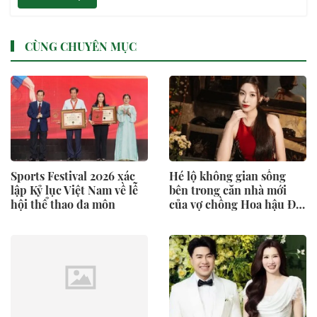
CÙNG CHUYÊN MỤC
Sports Festival 2026 xác
Hé lộ không gian sống
lập Kỷ lục Việt Nam về lễ
bên trong căn nhà mới
hội thể thao đa môn
của vợ chồng Hoa hậu Đỗ
Mỹ Linh