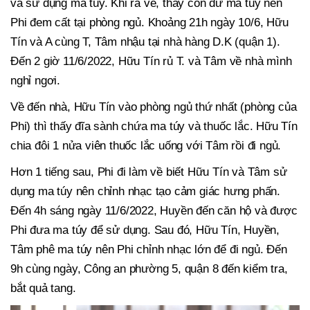
và sử dụng ma túy. Khi ra về, thấy còn dư ma túy nên
Phi đem cất tại phòng ngủ. Khoảng 21h ngày 10/6, Hữu
Tín và A cùng T, Tâm nhậu tại nhà hàng D.K (quận 1).
Đến 2 giờ 11/6/2022, Hữu Tín rủ T. và Tâm về nhà mình
nghỉ ngơi.
Về đến nhà, Hữu Tín vào phòng ngủ thứ nhất (phòng của
Phi) thì thấy đĩa sành chứa ma túy và thuốc lắc. Hữu Tín
chia đôi 1 nửa viên thuốc lắc uống với Tâm rồi đi ngủ.
Hơn 1 tiếng sau, Phi đi làm về biết Hữu Tín và Tâm sử
dụng ma túy nên chỉnh nhạc tạo cảm giác hưng phấn.
Đến 4h sáng ngày 11/6/2022, Huyền đến căn hộ và được
Phi đưa ma túy để sử dụng. Sau đó, Hữu Tín, Huyền,
Tâm phê ma túy nên Phi chỉnh nhạc lớn để đi ngủ. Đến
9h cùng ngày, Công an phường 5, quận 8 đến kiểm tra,
bắt quả tang.