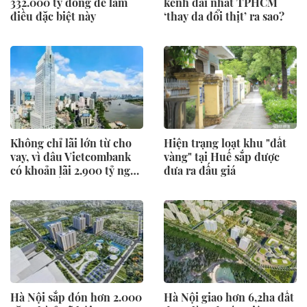
332.000 tỷ đồng để làm
kênh dài nhất TPHCM
điều đặc biệt này
‘thay da đổi thịt’ ra sao?
Không chỉ lãi lớn từ cho
Hiện trạng loạt khu "đất
vay, vì đâu Vietcombank
vàng" tại Huế sắp được
có khoản lãi 2.900 tỷ ngay
đưa ra đấu giá
sau khi nắm trọn toà tháp
35 tầng đắc địa hàng đầu
phường Sài Gòn?
Hà Nội sắp đón hơn 2.000
Hà Nội giao hơn 6,2ha đất