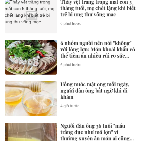
Thấy vệt trắng trong mắt con 5
tháng tuổi, mẹ chết lặng khi biết
trẻ bị ung thư võng mạc
6 phút trước
6 nhóm người nên nói "không"
với lòng lợn: Món khoái khẩu có
thể tiềm ẩn nhiều rủi ro sức
khỏe
6 phút trước
Uống nước mật ong mỗi ngày,
người đàn ông bất ngờ khi đi
khám
4 giờ trước
Người đàn ông 36 tuổi "máu
trắng đục như mỡ lợn" vì
thường xuyên ăn món ai cũng