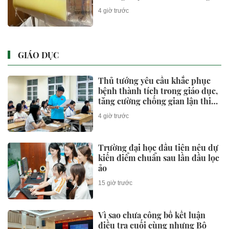
thích
4 giờ trước
GIÁO DỤC
Thủ tướng yêu cầu khắc phục
bệnh thành tích trong giáo dục,
tăng cường chống gian lận thi
cử và lạm thu
4 giờ trước
Trường đại học đầu tiên nêu dự
kiến điểm chuẩn sau lần đầu lọc
ảo
15 giờ trước
Vì sao chưa công bố kết luận
điều tra cuối cùng nhưng Bộ