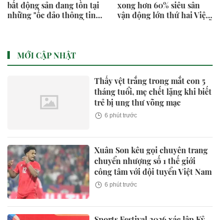
bất động sản đang tồn tại
xong hơn 60% siêu sân
những "ốc đảo thông tin",
vận động lớn thứ hai Việt
người bán thường biết
Nam, khán đài 60.000 chỗ
nhiều hơn người mua
dần thành hình, chuẩn bị
lắp mái vòm thép "khủng"
MỚI CẬP NHẬT
Thấy vệt trắng trong mắt con 5
tháng tuổi, mẹ chết lặng khi biết
trẻ bị ung thư võng mạc
6 phút trước
Xuân Son kêu gọi chuyên trang
chuyển nhượng số 1 thế giới
công tâm với đội tuyển Việt Nam
6 phút trước
Sports Festival 2026 xác lập Kỷ