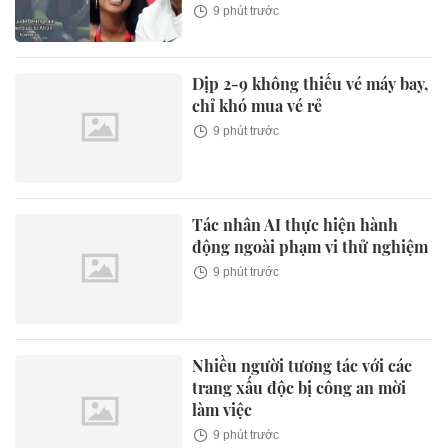
9 phút trước
Dịp 2-9 không thiếu vé máy bay,
chỉ khó mua vé rẻ
9 phút trước
Tác nhân AI thực hiện hành
động ngoài phạm vi thử nghiệm
9 phút trước
Nhiều người tương tác với các
trang xấu độc bị công an mời
làm việc
9 phút trước