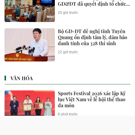
GD&ĐT đã quyết định tổ chức
thi lại?
20 giờ trước
Bộ GD-ĐT đề nghị tỉnh Tuyên
Quang ổn định tâm lý, đảm bảo
danh tính của 328 thí sinh
22 giờ trước
VĂN HÓA
Sports Festival 2026 xác lập Kỷ
lục Việt Nam về lễ hội thể thao
đa môn
6 phút trước
Hé lộ không gian sống bên