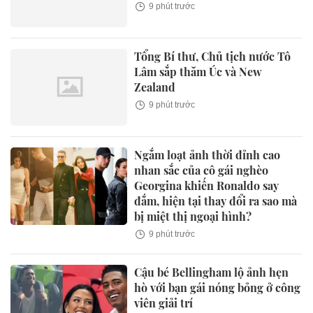
9 phút trước
Tổng Bí thư, Chủ tịch nước Tô
Lâm sắp thăm Úc và New
Zealand
9 phút trước
Ngắm loạt ảnh thời đỉnh cao
nhan sắc của cô gái nghèo
Georgina khiến Ronaldo say
đắm, hiện tại thay đổi ra sao mà
bị miệt thị ngoại hình?
9 phút trước
Cậu bé Bellingham lộ ảnh hẹn
hò với bạn gái nóng bỏng ở công
viên giải trí