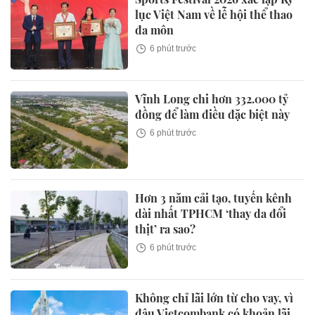
lục Việt Nam về lễ hội thể thao
đa môn
6 phút trước
Vĩnh Long chi hơn 332.000 tỷ
đồng để làm điều đặc biệt này
6 phút trước
Hơn 3 năm cải tạo, tuyến kênh
dài nhất TPHCM ‘thay da đổi
thịt’ ra sao?
6 phút trước
Không chỉ lãi lớn từ cho vay, vì
đâu Vietcombank có khoản lãi