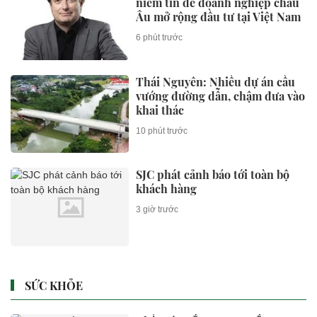
niềm tin để doanh nghiệp châu
Âu mở rộng đầu tư tại Việt Nam
6 phút trước
Thái Nguyên: Nhiều dự án cầu
vướng đường dẫn, chậm đưa vào
khai thác
10 phút trước
SJC phát cảnh báo tới toàn bộ
khách hàng
3 giờ trước
SỨC KHỎE