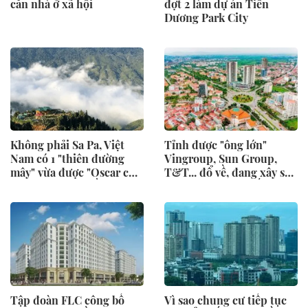
căn nhà ở xã hội
đợt 2 làm dự án Tiên
Dương Park City
Không phải Sa Pa, Việt
Tỉnh được "ông lớn"
Nam có 1 "thiên đường
Vingroup, Sun Group,
mây" vừa được "Oscar của
T&T... đổ về, đang xây sân
ngành du lịch" đề cử giải
bay 5 sao top 10 thế giới,
thưởng, sở hữu khí hậu
sắp đón thêm 48 dự án với
mát mẻ ở độ cao hơn 1.500
tổng vốn đầu tư gần 7 tỷ
m
USD
Tập đoàn FLC công bố
Vì sao chung cư tiếp tục