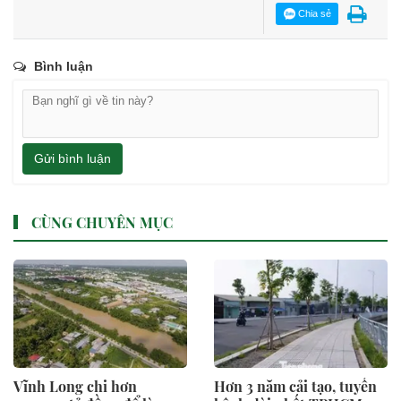
Chia sẻ
Bình luận
Gửi bình luận
CÙNG CHUYÊN MỤC
Vĩnh Long chi hơn
Hơn 3 năm cải tạo, tuyến