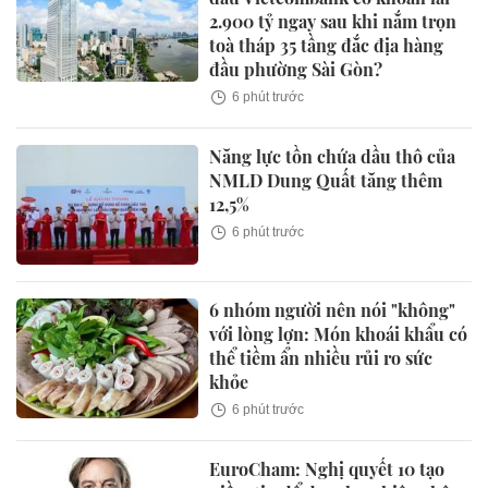
2.900 tỷ ngay sau khi nắm trọn
toà tháp 35 tầng đắc địa hàng
đầu phường Sài Gòn?
6 phút trước
Năng lực tồn chứa dầu thô của
NMLD Dung Quất tăng thêm
12,5%
6 phút trước
6 nhóm người nên nói "không"
với lòng lợn: Món khoái khẩu có
thể tiềm ẩn nhiều rủi ro sức
khỏe
6 phút trước
EuroCham: Nghị quyết 10 tạo