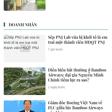
DOANH NHÂN
Sếp PNJ Lab vừa bị khởi tố là em
trai một thành viên HĐQT PNJ
7 giờ trước
Diễn biến bất thường ở Bamboo
Airways; đại gia Nguyễn Minh
Chính tiềm lực ra sao?
1 ngày trước
Giám đốc Boeing Việt Nam về
FLC giữa lúc Bamboo Airways