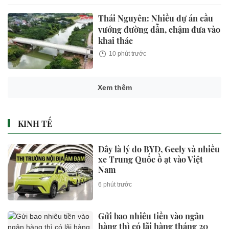
Thái Nguyên: Nhiều dự án cầu
vướng đường dẫn, chậm đưa vào
khai thác
10 phút trước
Xem thêm
KINH TẾ
Đây là lý do BYD, Geely và nhiều
xe Trung Quốc ồ ạt vào Việt
Nam
6 phút trước
Gửi bao nhiêu tiền vào ngân
hàng thì có lãi hàng tháng 20