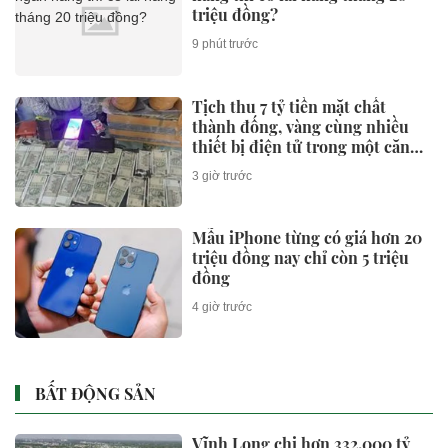
triệu đồng?
9 phút trước
Tịch thu 7 tỷ tiền mặt chất
thành đống, vàng cùng nhiều
thiết bị điện tử trong một căn
hộ
3 giờ trước
Mẫu iPhone từng có giá hơn 20
triệu đồng nay chỉ còn 5 triệu
đồng
4 giờ trước
BẤT ĐỘNG SẢN
Vĩnh Long chi hơn 332.000 tỷ