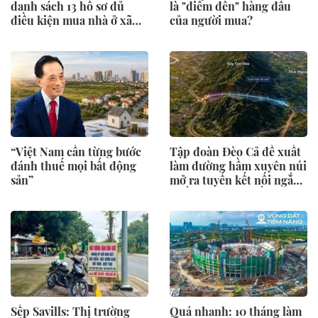
danh sách 13 hồ sơ đủ
là "điểm đến" hàng đầu
điều kiện mua nhà ở xã
của người mua?
hội có giá từ 19 triệu
đồng/m²
“Việt Nam cần từng bước
Tập đoàn Đèo Cả đề xuất
đánh thuế mọi bất động
làm đường hầm xuyên núi
sản”
mở ra tuyến kết nối ngắn
nhất giữa vùng đất “đệ
nhất danh trà” với tỉnh
Phú Thọ và Thủ đô Hà
Nội
Sếp Savills: Thị trường
Quá nhanh: 10 tháng làm