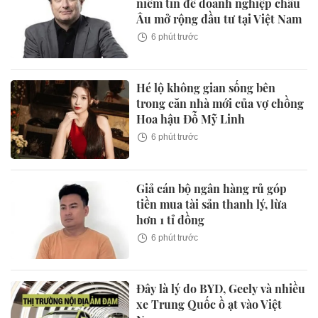
niềm tin để doanh nghiệp châu
Âu mở rộng đầu tư tại Việt Nam
6 phút trước
Hé lộ không gian sống bên
trong căn nhà mới của vợ chồng
Hoa hậu Đỗ Mỹ Linh
6 phút trước
Giả cán bộ ngân hàng rủ góp
tiền mua tài sản thanh lý, lừa
hơn 1 tỉ đồng
6 phút trước
Đây là lý do BYD, Geely và nhiều
xe Trung Quốc ồ ạt vào Việt