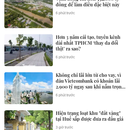
đồng để làm điều đặc biệt này
6 phút trước
Hơn 3 năm cải tạo, tuyến kênh
dài nhất TPHCM ‘thay da đổi
thịt’ ra sao?
6 phút trước
Không chỉ lãi lớn từ cho vay, vì
đâu Vietcombank có khoản lãi
2.900 tỷ ngay sau khi nắm trọn
toà tháp 35 tầng đắc địa hàng
6 phút trước
đầu phường Sài Gòn?
Hiện trạng loạt khu "đất vàng"
tại Huế sắp được đưa ra đấu giá
3 giờ trước