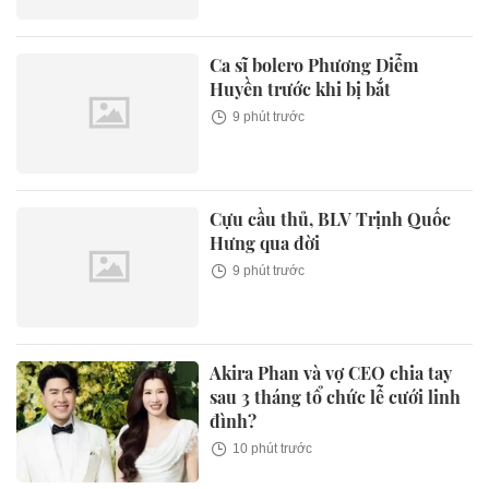
Ca sĩ bolero Phương Diễm
Huyền trước khi bị bắt
9 phút trước
Cựu cầu thủ, BLV Trịnh Quốc
Hưng qua đời
9 phút trước
Akira Phan và vợ CEO chia tay
sau 3 tháng tổ chức lễ cưới linh
đình?
10 phút trước