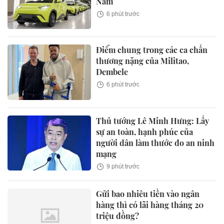
Nam
6 phút trước
Điểm chung trong các ca chấn
thương nặng của Militao,
Dembele
6 phút trước
Thủ tướng Lê Minh Hưng: Lấy
sự an toàn, hạnh phúc của
người dân làm thước đo an ninh
mạng
9 phút trước
Gửi bao nhiêu tiền vào ngân
hàng thì có lãi hàng tháng 20
triệu đồng?