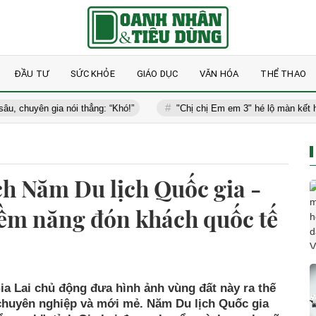
ĐẦU TƯ
SỨC KHỎE
GIÁO DỤC
VĂN HÓA
THỂ THAO
 gia nói thẳng: “Khó!”
"Chị chị Em em 3" hé lộ màn kết hợp đầy 
ích Năm Du lịch Quốc gia -
iềm năng đón khách quốc tế
ia Lai chủ động đưa hình ảnh vùng đất này ra thế
chuyên nghiệp và mới mẻ. Năm Du lịch Quốc gia