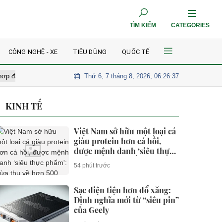
TÌM KIẾM
CATEGORIES
CÔNG NGHỆ - XE
TIÊU DÙNG
QUỐC TẾ
Thứ 6, 7 tháng 8, 2026, 06:26:38
ẩn ý của Kỳ Duyên và Steven Nguyễn
Hồi bé được thần tượng bế trê
KINH TẾ
Việt Nam sở hữu một loại cá
giàu protein hơn cá hồi,
được mệnh danh ‘siêu thực
phẩm': Vừa thu về hơn 500
54 phút trước
triệu USD, người Mỹ cực kỳ
ưa chuộng
Sạc điện tiện hơn đổ xăng:
Định nghĩa mới từ “siêu pin”
của Geely