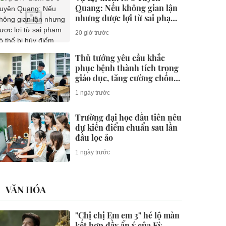
Quang: Nếu không gian lận
nhưng được lợi từ sai phạm
có thể bị hủy điểm không?
20 giờ trước
Thủ tướng yêu cầu khắc
phục bệnh thành tích trong
giáo dục, tăng cường chống
gian lận thi cử và lạm thu
1 ngày trước
Trường đại học đầu tiên nêu
dự kiến điểm chuẩn sau lần
đầu lọc ảo
1 ngày trước
VĂN HÓA
"Chị chị Em em 3" hé lộ màn
kết hợp đầy ẩn ý của Kỳ