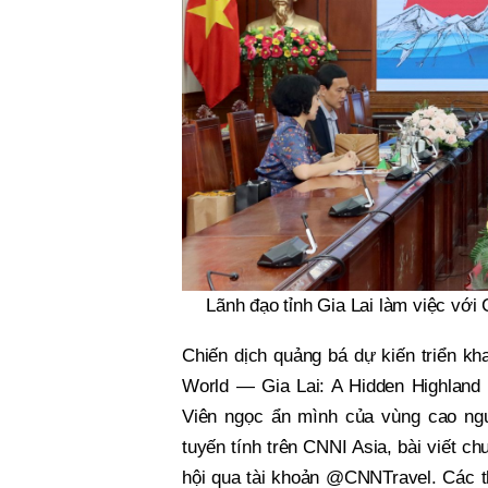
Lãnh đạo tỉnh Gia Lai làm việc với 
Chiến dịch quảng bá dự kiến triển khai
World — Gia Lai: A Hidden Highland 
Viên ngọc ẩn mình của vùng cao ngu
tuyến tính trên CNNI Asia, bài viết c
hội qua tài khoản @CNNTravel. Các t