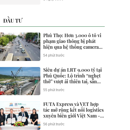
ĐẦU TƯ
Phú Thọ: Hơn 3.000 ô tô vi
phạm giao thông bị phát
hiện qua hệ thống camera
giám sát trong tháng 7
54 phút trước
Siêu dự án LRT 9.000 tỷ tại
Phú Quốc: Lộ trình “nghẹt
thở” vượt ải thiên tai, sẵn
sàng đưa đoàn tàu đầu tiên
55 phút trước
chạy thử vào giữa năm 2027
FUTA Express và VET hợp
tác mở rộng kết nối logistics
xuyên biên giới Việt Nam -
Campuchia
56 phút trước