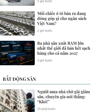
2 giờ trước
Mỗi chiếc ô tô bán ra đang
đóng góp gì cho ngân sách
Việt Nam?
2 giờ trước
Ba nhà sản xuất RAM lớn
nhất thế giới đã bán hết sạch
hàng cho cả năm 2027
3 giờ trước
BẤT ĐỘNG SẢN
Người mua nhà chờ giá giảm
sâu, chuyên gia nói thẳng:
“Khó!”
25 phút trước