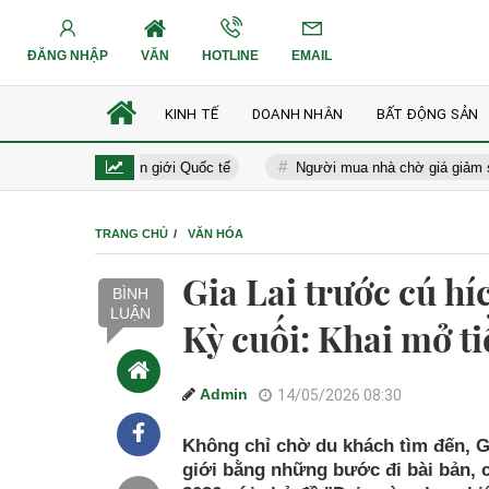
ĐĂNG NHẬP
VĂN
HOTLINE
EMAIL
KINH TẾ
DOANH NHÂN
BẤT ĐỘNG SẢN
a hậu Chuyển giới Quốc tế
Người mua nhà chờ giá giảm sâu, chuyên
TRANG CHỦ
VĂN HÓA
Gia Lai trước cú h
BÌNH
LUẬN
Kỳ cuối: Khai mở t
Admin
14/05/2026 08:30
Không chỉ chờ du khách tìm đến, G
giới bằng những bước đi bài bản, 