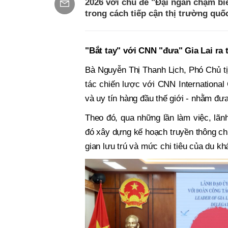
2026 với chủ đề "Đại ngàn chạm bi
trong cách tiếp cận thị trường quốc
"Bắt tay" với CNN "đưa" Gia Lai ra 
Bà Nguyễn Thị Thanh Lịch, Phó Chủ tịc
tác chiến lược với CNN International
và uy tín hàng đầu thế giới - nhằm đưa
Theo đó, qua những lần làm việc, lãn
đó xây dựng kế hoạch truyền thông chu
gian lưu trú và mức chi tiêu của du kh