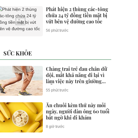
Phát hiện 2 thùng các-tông
chứa 24 tỷ đồng tiền mặt bị
vứt bên vệ đường cao tốc
56 phút trước
SỨC KHỎE
Chàng trai trẻ đau chân dữ
dội, mất khả năng đi lại vì
làm việc này trên giường
mỗi ngày
55 phút trước
Ăn chuối kèm thứ này mỗi
ngày, người đàn ông 60 tuổi
bất ngờ khi đi khám
8 giờ trước