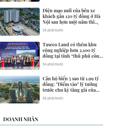
Diện mạo mới của bến xe
khách gần 120 tỷ đồng ở Hà
Nội sau hơn một năm thi
công khiến nhiều người bất
26 phút trước
ngờ
Taseco Land có thêm khu
công nghiệp hơn 2.100 tỷ
đồng tại tỉnh “thủ phủ công
nghiệp” nước ta, nơi
54 phút trước
Vingroup, Sun Group, T&T
cùng hiện diện
Căn hộ biển 5 sao từ 1,99 tỷ
đồng: "Điểm vào" lý tưởng
trước chu kỳ tăng giá của
BĐS Vũng Tàu
56 phút trước
DOANH NHÂN