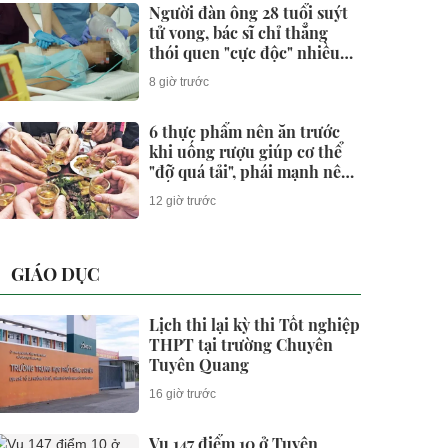
Người đàn ông 28 tuổi suýt
tử vong, bác sĩ chỉ thẳng
thói quen "cực độc" nhiều
người trẻ xem nhẹ
8 giờ trước
6 thực phẩm nên ăn trước
khi uống rượu giúp cơ thể
"đỡ quá tải", phái mạnh nên
biết
12 giờ trước
GIÁO DỤC
Lịch thi lại kỳ thi Tốt nghiệp
THPT tại trường Chuyên
Tuyên Quang
16 giờ trước
Vụ 147 điểm 10 ở Tuyên