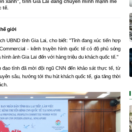
ển xanh", tỉnh Gia Lai đang chuyển mình mạnh mẽ
 tế.
thế giới
h UBND tỉnh Gia Lai, cho biết: "Tỉnh đang xúc tiến hợp
 Commercial - kênh truyền hình quốc tế có độ phủ sóng
 hình ảnh Gia Lai đến với hàng triệu du khách quốc tế."
h đạo tỉnh đã mời đội ngũ CNN đến khảo sát thực tế, từ
yên sâu, hướng tới thu hút khách quốc tế, gia tăng thời
ách.