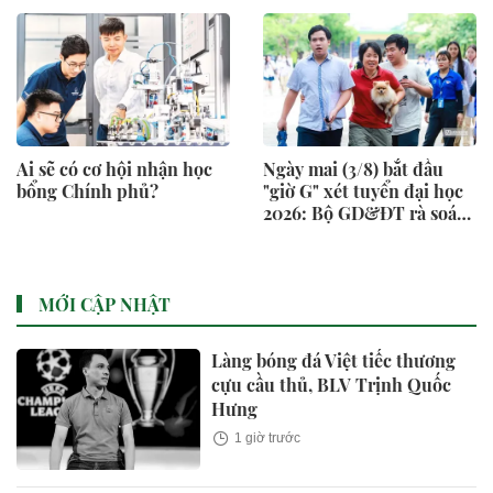
Ai sẽ có cơ hội nhận học
Ngày mai (3/8) bắt đầu
bổng Chính phủ?
"giờ G" xét tuyển đại học
2026: Bộ GD&ĐT rà soát
dữ liệu trước 6 đợt lọc ảo
MỚI CẬP NHẬT
Làng bóng đá Việt tiếc thương
cựu cầu thủ, BLV Trịnh Quốc
Hưng
1 giờ trước