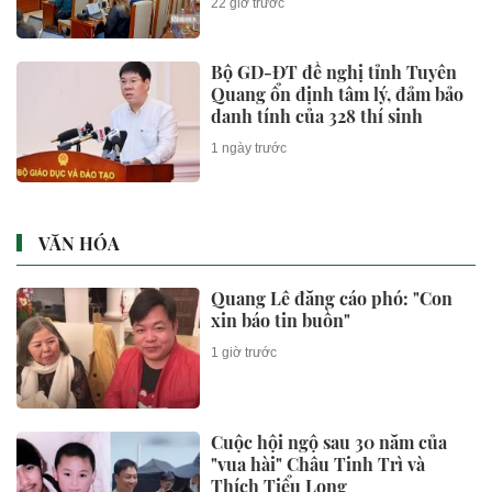
22 giờ trước
Bộ GD-ĐT đề nghị tỉnh Tuyên
Quang ổn định tâm lý, đảm bảo
danh tính của 328 thí sinh
1 ngày trước
VĂN HÓA
Quang Lê đăng cáo phó: "Con
xin báo tin buồn"
1 giờ trước
Cuộc hội ngộ sau 30 năm của
"vua hài" Châu Tinh Trì và
Thích Tiểu Long