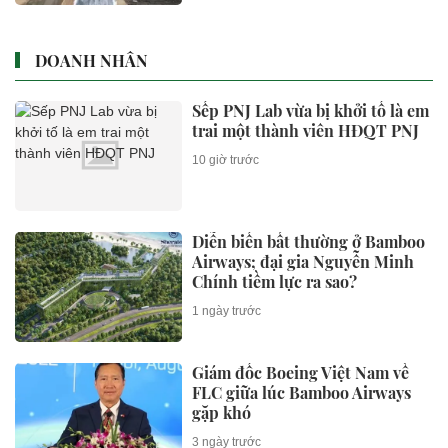
DOANH NHÂN
Sếp PNJ Lab vừa bị khởi tố là em
trai một thành viên HĐQT PNJ
10 giờ trước
Diễn biến bất thường ở Bamboo
Airways; đại gia Nguyễn Minh
Chính tiềm lực ra sao?
1 ngày trước
Giám đốc Boeing Việt Nam về
FLC giữa lúc Bamboo Airways
gặp khó
3 ngày trước