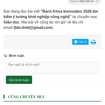
Nguồn
nld.com.vn
Bạn đang đọc bài viết
"Bách Khoa Innovation 2026 tìm
kiếm ý tưởng khởi nghiệp công nghệ"
tại chuyên mục
Giáo dục
. Mọi bài vở cộng tác xin gửi về địa chỉ
email
(
bbt.dntd@gmail.com
).
Chia sẻ
Bình luận
Gửi bình luận
CÙNG CHUYÊN MỤC