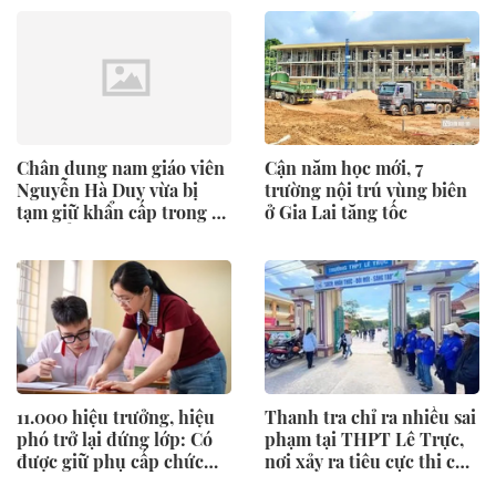
Chân dung nam giáo viên
Cận năm học mới, 7
Nguyễn Hà Duy vừa bị
trường nội trú vùng biên
tạm giữ khẩn cấp trong vụ
ở Gia Lai tăng tốc
147 điểm 10 ở Tuyên
Quang
11.000 hiệu trưởng, hiệu
Thanh tra chỉ ra nhiều sai
phó trở lại đứng lớp: Có
phạm tại THPT Lê Trực,
được giữ phụ cấp chức
nơi xảy ra tiêu cực thi cử
vụ?
ở Quảng Trị