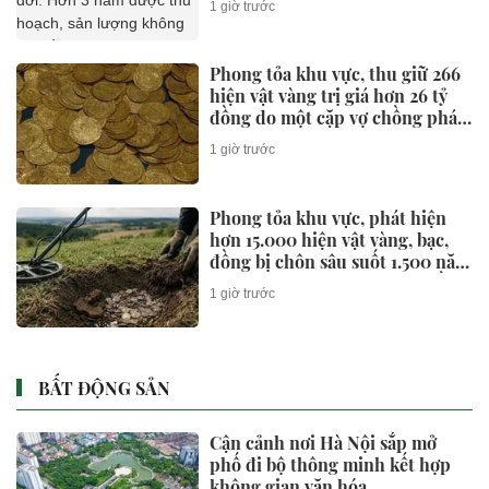
1 giờ trước
không đủ để bán
Phong tỏa khu vực, thu giữ 266
hiện vật vàng trị giá hơn 26 tỷ
đồng do một cặp vợ chồng phát
hiện khi thay sàn nhà
1 giờ trước
Phong tỏa khu vực, phát hiện
hơn 15.000 hiện vật vàng, bạc,
đồng bị chôn sâu suốt 1.500 năm
- giá trị tương đương 63 tỷ đồng
1 giờ trước
BẤT ĐỘNG SẢN
Cận cảnh nơi Hà Nội sắp mở
phố đi bộ thông minh kết hợp
không gian văn hóa