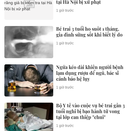
tại Hà Nội bị xử phạt
1 giờ trước
Bé trai 3 tuổi ho suốt 1 tháng,
gia đình sửng sốt khi biết lý do
1 giờ trước
Ngứa kéo dài khiến người bệnh
lạm dụng rượu để ngủ, bác sĩ
cảnh báo hệ lụy
1 giờ trước
Bộ Y tế vào cuộc vụ bé trai gần 3
tuổi nghi bị bạo hành tử vong
tại lớp can thiệp "chui"
1 giờ trước