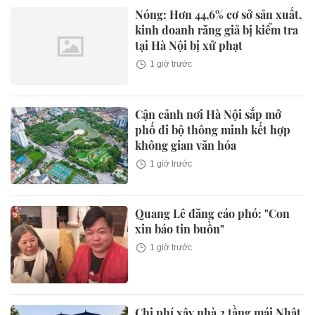
Nóng: Hơn 44,6% cơ sở sản xuất,
kinh doanh răng giả bị kiểm tra
tại Hà Nội bị xử phạt
1 giờ trước
Cận cảnh nơi Hà Nội sắp mở
phố đi bộ thông minh kết hợp
không gian văn hóa
1 giờ trước
Quang Lê đăng cáo phó: "Con
xin báo tin buồn"
1 giờ trước
Chi phí xây nhà 2 tầng mái Nhật