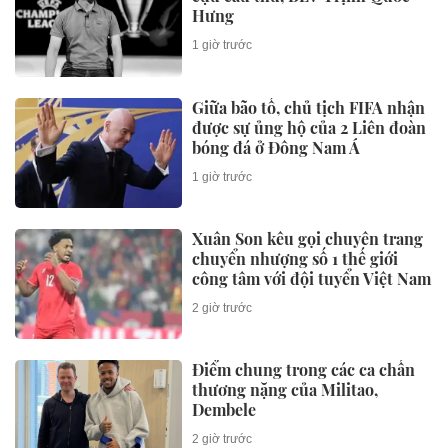
Hưng
1 giờ trước
Giữa bão tố, chủ tịch FIFA nhận
được sự ủng hộ của 2 Liên đoàn
bóng đá ở Đông Nam Á
1 giờ trước
Xuân Son kêu gọi chuyên trang
chuyển nhượng số 1 thế giới
công tâm với đội tuyển Việt Nam
2 giờ trước
Điểm chung trong các ca chấn
thương nặng của Militao,
Dembele
2 giờ trước