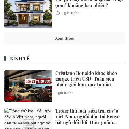
90m² khoảng bao nhiêu?
1 giờ trước
Xem thêm
KINH TẾ
Cristiano Ronaldo khoe khéo
garage triệu USD: Toàn siêu
phẩm giới hạn, quy tụ dàn
Bugatti và Ferrari đắt đỏ
1 giờ trước
Trồng thử loại ‘siêu trái cây' ở
Việt Nam, người dân tại Kenya
bất ngờ đổi đời: Hơn 3 năm
được thu hoạch, sản lượng