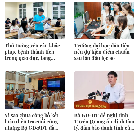
Thủ tướng yêu cầu khắc
Trường đại học đầu tiên
phục bệnh thành tích
nêu dự kiến điểm chuẩn
trong giáo dục, tăng
sau lần đầu lọc ảo
cường chống gian lận thi
cử và lạm thu
Vì sao chưa công bố kết
Bộ GD-ĐT đề nghị tỉnh
luận điều tra cuối cùng
Tuyên Quang ổn định tâm
nhưng Bộ GD&ĐT đã
lý, đảm bảo danh tính của
quyết định tổ chức thi lại?
328 thí sinh