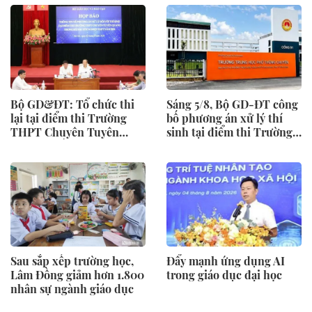
Bộ GD&ĐT: Tổ chức thi
Sáng 5/8, Bộ GD-ĐT công
lại tại điểm thi Trường
bố phương án xử lý thí
THPT Chuyên Tuyên
sinh tại điểm thi Trường
Quang nhằm đảm bảo
THPT chuyên Tuyên
khách quan, công bằng
Quang
Sau sắp xếp trường học,
Đẩy mạnh ứng dụng AI
Lâm Đồng giảm hơn 1.800
trong giáo dục đại học
nhân sự ngành giáo dục