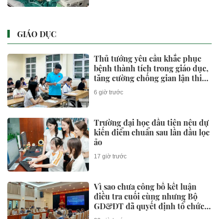
GIÁO DỤC
Thủ tướng yêu cầu khắc phục
bệnh thành tích trong giáo dục,
tăng cường chống gian lận thi
cử và lạm thu
6 giờ trước
Trường đại học đầu tiên nêu dự
kiến điểm chuẩn sau lần đầu lọc
ảo
17 giờ trước
Vì sao chưa công bố kết luận
điều tra cuối cùng nhưng Bộ
GD&ĐT đã quyết định tổ chức
thi lại?