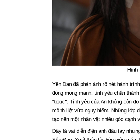
Hình 
Yên Đan đã phản ánh rõ nét hành trình
động mong manh, tình yêu chân thành 
"toxic". Tình yêu của An không còn đ
mãnh liệt vừa nguy hiểm. Những lớp di
tạo nên một nhân vật nhiều góc cạnh 
Đây là vai diễn điện ảnh đầu tay nhưn
Yên Đan. Xuất thân từ diễn viên múa, 