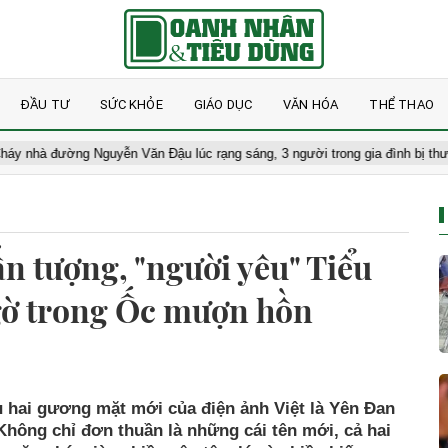
ĐẦU TƯ
SỨC KHỎE
GIÁO DỤC
VĂN HÓA
THỂ THAO
ường Nguyễn Văn Đậu lúc rạng sáng, 3 người trong gia đình bị thương nặn
ấn tượng, "người yêu" Tiểu
ngờ trong Ốc mượn hồn
 hai gương mặt mới của điện ảnh Việt là Yên Đan
Không chỉ đơn thuần là những cái tên mới, cả hai