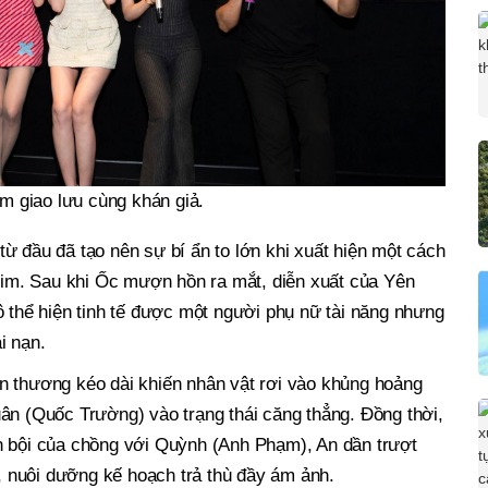
im giao lưu cùng khán giả.
ừ đầu đã tạo nên sự bí ẩn to lớn khi xuất hiện một cách
phim. Sau khi Ốc mượn hồn ra mắt, diễn xuất của Yên
ô thể hiện tinh tế được một người phụ nữ tài năng nhưng
i nạn.
n thương kéo dài khiến nhân vật rơi vào khủng hoảng
ân (Quốc Trường) vào trạng thái căng thẳng. Đồng thời,
n bội của chồng với Quỳnh (Anh Phạm), An dần trượt
 nuôi dưỡng kế hoạch trả thù đầy ám ảnh.