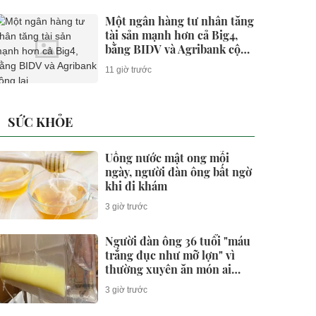
Một ngân hàng tư nhân tăng
tài sản mạnh hơn cả Big4,
bằng BIDV và Agribank cộng
lại
11 giờ trước
SỨC KHỎE
Uống nước mật ong mỗi
ngày, người đàn ông bất ngờ
khi đi khám
3 giờ trước
Người đàn ông 36 tuổi "máu
trắng đục như mỡ lợn" vì
thường xuyên ăn món ai
cũng thích
3 giờ trước