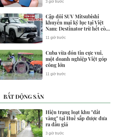
3 giờ trước
Cặp đôi SUV Mitsubishi
khuyến mại kỷ lục tại Việt
Nam: Destinator trừ hết còn
702 triệu, Xforce giảm giá
11 giờ trước
lăn bánh tới 72 triệu đồng
Cuba vừa đón tin cực vui,
một doanh nghiệp Việt góp
công lớn
11 giờ trước
BẤT ĐỘNG SẢN
Hiện trạng loạt khu "đất
vàng" tại Huế sắp được đưa
ra đấu giá
3 giờ trước