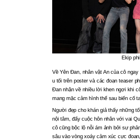
Ekip ph
Về Yên Đan, nhân vật An của cô ngay t
u tối trên poster và các đoạn teaser 
Đan nhận về nhiều lời khen ngợi khi c
mang mặc cảm hình thể sau biến cố ta
Người đẹp cho khán giả thấy những tổ
nội tâm, đẩy cuộc hôn nhân với vai Qu
cô cũng bộc lộ nỗi ám ảnh bởi sự phả
sâu vào vòng xoáy cảm xúc cực đoan,