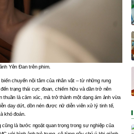
ảnh Yên Đan trên phim.
 biến chuyển nội tâm của nhân vật – từ những rung
đến trạng thái cực đoan, chiếm hữu và dần trở nên
ơn thuần là cảm xúc, mà trở thành một dạng ám ảnh vừa
ễn day dứt, dồn nén được nữ diễn viên xử lý tinh tế,
và khó đoán.
g cũng là bước ngoặt quan trọng trong sự nghiệp của
MC với hình ảnh trẻ trung, cô từng gây chú ý khi giành