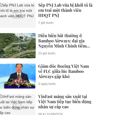
Sếp PNJ Lab vừa bị khởi tố là
em trai một thành viên
HĐQT PNJ
7 giờ trước
Diễn biến bất thường ở
Bamboo Airways; đại gia
Nguyễn Minh Chính tiềm
lực ra sao?
23 giờ trước
Giám đốc Boeing Việt Nam
về FLC giữa lúc Bamboo
Airways gặp khó
3 ngày trước
VinFast mảng sản xuất tại
Việt Nam tiếp tục biến động
nhân sự cấp cao
08:41 01/08/2026