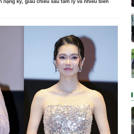
n nặng ký, giàu chiều sâu tâm lý và nhiều biến