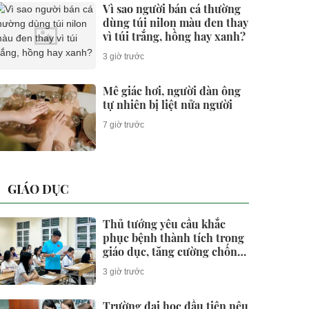
Vì sao người bán cá thường
dùng túi nilon màu đen thay
vì túi trắng, hồng hay xanh?
3 giờ trước
Mê giác hơi, người đàn ông
tự nhiên bị liệt nửa người
7 giờ trước
GIÁO DỤC
Thủ tướng yêu cầu khắc
phục bệnh thành tích trong
giáo dục, tăng cường chống
gian lận thi cử và lạm thu
3 giờ trước
Trường đại học đầu tiên nêu