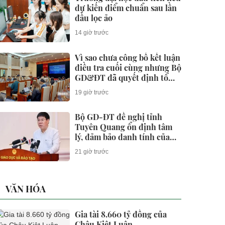
dự kiến điểm chuẩn sau lần
đầu lọc ảo
14 giờ trước
Vì sao chưa công bố kết luận
điều tra cuối cùng nhưng Bộ
GD&ĐT đã quyết định tổ
chức thi lại?
19 giờ trước
Bộ GD-ĐT đề nghị tỉnh
Tuyên Quang ổn định tâm
lý, đảm bảo danh tính của
328 thí sinh
21 giờ trước
VĂN HÓA
Gia tài 8.660 tỷ đồng của
Châu Kiệt Luân