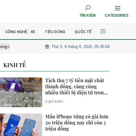
TÌM KIẾM
CATEGORIES
CÔNG NGHỆ - XE
TIÊU DÙNG
QUỐC TẾ
Thứ 5, 6 tháng 8, 2026, 05:30:06
g
Tin tức thế giới 6-8: Mỹ hoàn trả 100 tỉ USD thuế quan; Tàu chiến
KINH TẾ
Tịch thu 7 tỷ tiền mặt chất
thành đống, vàng cùng
nhiều thiết bị điện tử trong
một căn hộ
3 giờ trước
Mẫu iPhone từng có giá hơn
20 triệu đồng nay chỉ còn 5
triệu đồng