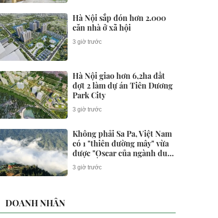
Hà Nội sắp đón hơn 2.000
căn nhà ở xã hội
3 giờ trước
Hà Nội giao hơn 6,2ha đất
đợt 2 làm dự án Tiên Dương
Park City
3 giờ trước
Không phải Sa Pa, Việt Nam
có 1 "thiên đường mây" vừa
được "Oscar của ngành du
lịch" đề cử giải thưởng, sở
3 giờ trước
hữu khí hậu mát mẻ ở độ
cao hơn 1.500 m
DOANH NHÂN