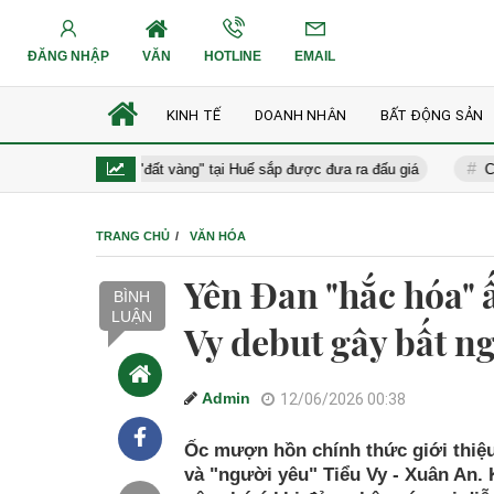
ĐĂNG NHẬP
VĂN
HOTLINE
EMAIL
KINH TẾ
DOANH NHÂN
BẤT ĐỘNG SẢN
ạng loạt khu "đất vàng" tại Huế sắp được đưa ra đấu giá
Cháy nhà đ
TRANG CHỦ
VĂN HÓA
Yên Đan "hắc hóa" 
BÌNH
LUẬN
Vy debut gây bất 
Admin
12/06/2026 00:38
Ốc mượn hồn chính thức giới thiệu
và "người yêu" Tiểu Vy - Xuân An. 