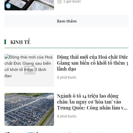
1 giờ trước
Xem thêm
KINH TẾ
Động thái mới của Hoá chất Đức
Giang sau biến cố khởi tố thêm 3
lãnh đạo
8 phút trước
Ngành ô tô 14 triệu lao động
châu Âu nguy cơ 'hòa tan' vào
Trung Quốc: Công nhân làm vài
ngày/tháng, có nhà máy nửa
8 phút trước
năm chỉ sản xuất hơn 6.000 xe