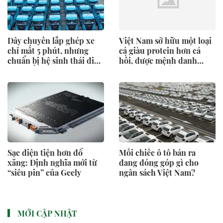
Dây chuyền lắp ghép xe
Việt Nam sở hữu một loại
chỉ mất 5 phút, nhưng
cá giàu protein hơn cá
chuẩn bị hệ sinh thái đi
hồi, được mệnh danh
kèm mất tới 9 tháng:
‘siêu thực phẩm': Vừa thu
Nước đi đáng sợ của xe tải
về hơn 500 triệu USD,
điện Trung Quốc
người Mỹ cực kỳ ưa
chuộng
Sạc điện tiện hơn đổ
Mỗi chiếc ô tô bán ra
xăng: Định nghĩa mới từ
đang đóng góp gì cho
“siêu pin” của Geely
ngân sách Việt Nam?
MỚI CẬP NHẬT