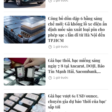
1 giờ trước
Công bố dồn dập 6 bằng sáng
chế mới: Gã khổng lồ xe điện ấn
định mốc sản xuất loại pin cho
phép sạc 1 lần đi từ Hà Nội đến
TP.HCM
1 giờ trước
Giá bạc thỏi, bạc miếng sáng
ngày 7/8 tại Ancarat, DOJI, Bảo
Tín Mạnh Hải, Sacombank,...
1 giờ trước
Giá bạc vượt 61 USD/ounce,
chuyên gia dự báo 'thời của bạc'
sắp tới