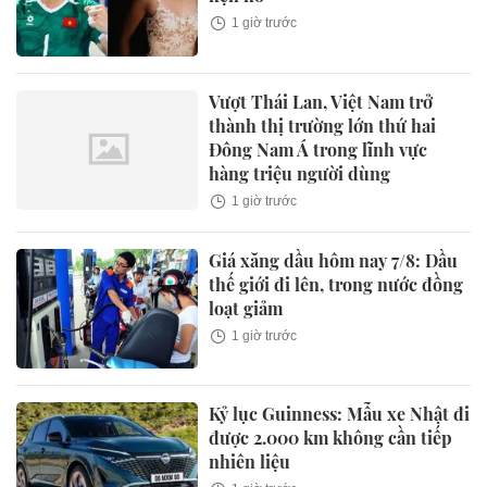
1 giờ trước
Vượt Thái Lan, Việt Nam trở
thành thị trường lớn thứ hai
Đông Nam Á trong lĩnh vực
hàng triệu người dùng
1 giờ trước
Giá xăng dầu hôm nay 7/8: Dầu
thế giới đi lên, trong nước đồng
loạt giảm
1 giờ trước
Kỷ lục Guinness: Mẫu xe Nhật đi
được 2.000 km không cần tiếp
nhiên liệu