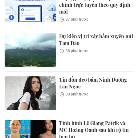
chính trực tuyến theo quy định
mới
37 phút trước
Dự kiến vị trí xây hầm xuyên núi
Tam Đảo
38 phút trước
Tin đồn đeo bám Ninh Dương
Lan Ngọc
38 phút trước
Tình hình Lê Giang Patrik và
MC Hoàng Oanh sau khi rộ tin
hẹn hò