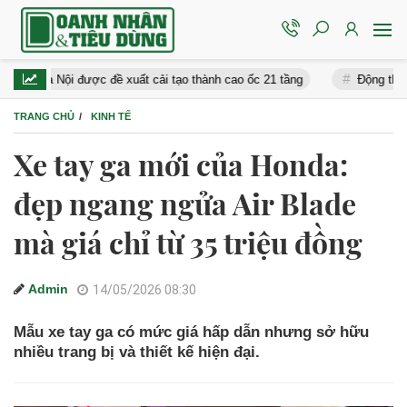
i được đề xuất cải tạo thành cao ốc 21 tầng
Động thái mới của H
TRANG CHỦ
KINH TẾ
Xe tay ga mới của Honda:
đẹp ngang ngửa Air Blade
mà giá chỉ từ 35 triệu đồng
Admin
14/05/2026 08:30
Mẫu xe tay ga có mức giá hấp dẫn nhưng sở hữu
nhiều trang bị và thiết kế hiện đại.