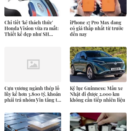
Chi tiết 'kẻ thách thức'
iPhone 17 Pro Max đang
Honda Vision vừa ra mắt:
có giá thấp nhất từ trước
Thiết kế đẹp như SH
đến nay
Mode, giá chỉ 34 triệu
đồng
Cựu vương ngành thép lỗ
Kỷ lục Guinness: Mẫu xe
lũy kế hơn 3.800 tỷ, khoản
Nhật đi được 2.000 km
phải trả nhóm Vin tăng từ
không cần tiếp nhiên liệu
0 lên 1.424 tỷ đồng