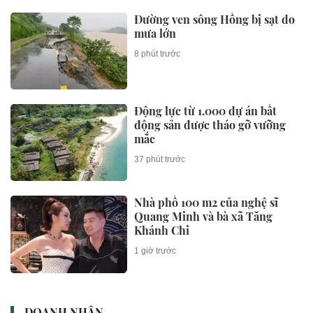
Đường ven sông Hồng bị sạt do
mưa lớn
8 phút trước
Động lực từ 1.000 dự án bất
động sản được tháo gỡ vưỡng
mắc
37 phút trước
Nhà phố 100 m2 của nghệ sĩ
Quang Minh và bà xã Tăng
Khánh Chi
1 giờ trước
DOANH NHÂN