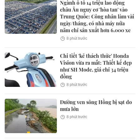
Ngành ô tô 14 triệu lao động
châu Âu nguy cơ 'hòa tan' vào
Trung Quốc: Công nhân làm vài
ngày/tháng, có nhà máy nửa
năm chỉ sản xuất hơn 6.000 xe
8 phút trước
Chi tiết 'kẻ thách thức' Honda
Vision vừa ra mắt: Thiết kế đẹp
như SH Mode, giá chỉ 34 triệu
đồng
8 phút trước
Đường ven sông Hồng bị sạt do
mưa lớn
8 phút trước