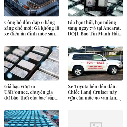
Công bố dồn dập 6 bằng
Giá bạc thỏi, bạc miếng
sáng chế mới: Gã khổng lồ
sáng ngày 7/8 tại Ancarat,
xe điện ấn định mốc sản
DOJI, Bảo Tín Mạnh Hải,
xuất loại pin cho phép sạc
Sacombank,...
1 lần đi từ Hà Nội đến
TP.HCM
Giá bạc vượt 61
Xe Toyota bền đến đâu:
USD/ounce, chuyên gia
Chiếc Land Cruiser này
dự báo 'thời của bạc' sắp
vừa cán mốc 99 vạn km
tới
vẫn dùng động cơ, hộp số
nguyên bản