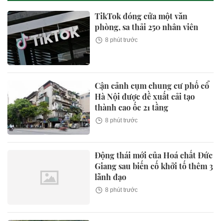
TikTok đóng cửa một văn
phòng, sa thải 250 nhân viên
8 phút trước
Cận cảnh cụm chung cư phố cổ
Hà Nội được đề xuất cải tạo
thành cao ốc 21 tầng
8 phút trước
Động thái mới của Hoá chất Đức
Giang sau biến cố khởi tố thêm 3
lãnh đạo
8 phút trước