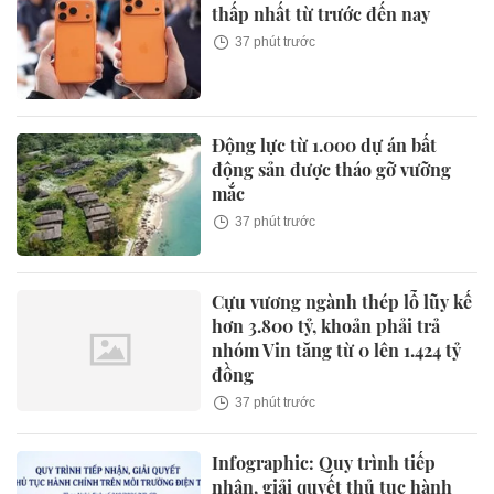
thấp nhất từ trước đến nay
37 phút trước
Động lực từ 1.000 dự án bất
động sản được tháo gỡ vưỡng
mắc
37 phút trước
Cựu vương ngành thép lỗ lũy kế
hơn 3.800 tỷ, khoản phải trả
nhóm Vin tăng từ 0 lên 1.424 tỷ
đồng
37 phút trước
Infographic: Quy trình tiếp
nhận, giải quyết thủ tục hành