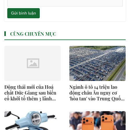
Gửi bình luận
CÙNG CHUYÊN MỤC
Động thái mới của Hoá
Ngành ô tô 14 triệu lao
chất Đức Giang sau biến
động châu Âu nguy cơ
cố khởi tố thêm 3 lãnh
'hòa tan' vào Trung Quốc:
đạo
Công nhân làm vài
ngày/tháng, có nhà máy
nửa năm chỉ sản xuất hơn
6.000 xe