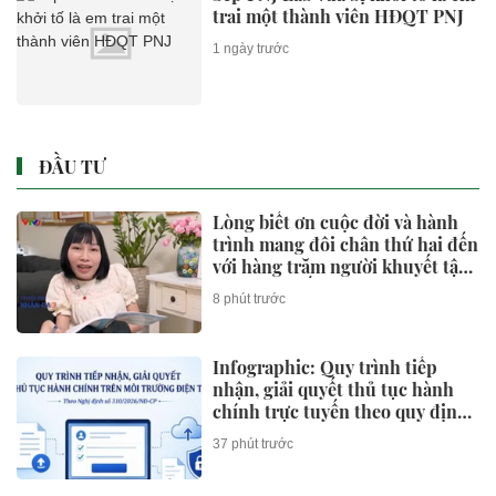
trai một thành viên HĐQT PNJ
1 ngày trước
ĐẦU TƯ
Lòng biết ơn cuộc đời và hành
trình mang đôi chân thứ hai đến
với hàng trăm người khuyết tật
của Giám đốc Ba bánh Hà Nam
8 phút trước
Infographic: Quy trình tiếp
nhận, giải quyết thủ tục hành
chính trực tuyến theo quy định
mới
37 phút trước