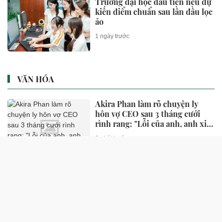
Trường đại học đầu tiên nêu dự
kiến điểm chuẩn sau lần đầu lọc
ảo
1 ngày trước
VĂN HÓA
Akira Phan làm rõ chuyện ly
hôn vợ CEO sau 3 tháng cưới
rình rang: "Lỗi của anh, anh xin
nhận"
8 phút trước
Bức hình không thấy mặt của
nữ thần 22 triệu fan
36 phút trước