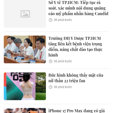
Sở Y tế TP.HCM: Tiếp tục rà
soát, xác minh nội dung quảng
cáo mỹ phẩm nhãn hàng Candid
36 phút trước
Trường ĐH Y Dược TP.HCM
tăng liên kết bệnh viện trọng
điểm, nâng chất đào tạo thực
hành
36 phút trước
Bức hình không thấy mặt của
nữ thần 22 triệu fan
36 phút trước
iPhone 17 Pro Max đang có giá