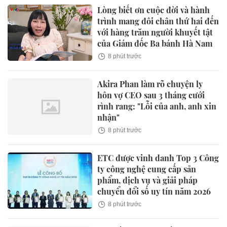
Lòng biết ơn cuộc đời và hành
trình mang đôi chân thứ hai đến
với hàng trăm người khuyết tật
của Giám đốc Ba bánh Hà Nam
8 phút trước
Akira Phan làm rõ chuyện ly
hôn vợ CEO sau 3 tháng cưới
rình rang: "Lỗi của anh, anh xin
nhận"
8 phút trước
ETC được vinh danh Top 3 Công
ty công nghệ cung cấp sản
phẩm, dịch vụ và giải pháp
chuyển đổi số uy tín năm 2026
8 phút trước