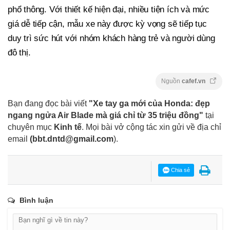
phổ thông. Với thiết kế hiện đại, nhiều tiện ích và mức
giá dễ tiếp cận, mẫu xe này được kỳ vọng sẽ tiếp tục
duy trì sức hút với nhóm khách hàng trẻ và người dùng
đô thị.
Nguồn
cafef.vn
Bạn đang đọc bài viết
"Xe tay ga mới của Honda: đẹp
ngang ngửa Air Blade mà giá chỉ từ 35 triệu đồng"
tại
chuyên mục
Kinh tế
. Mọi bài vở cộng tác xin gửi về địa chỉ
email
(
bbt.dntd@gmail.com
).
Chia sẻ
Bình luận