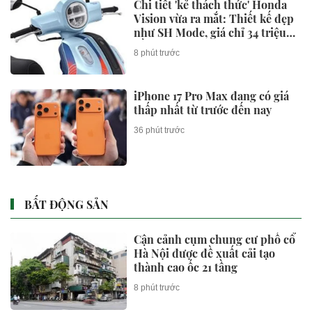
Chi tiết 'kẻ thách thức' Honda
Vision vừa ra mắt: Thiết kế đẹp
như SH Mode, giá chỉ 34 triệu
đồng
8 phút trước
iPhone 17 Pro Max đang có giá
thấp nhất từ trước đến nay
36 phút trước
BẤT ĐỘNG SẢN
Cận cảnh cụm chung cư phố cổ
Hà Nội được đề xuất cải tạo
thành cao ốc 21 tầng
8 phút trước