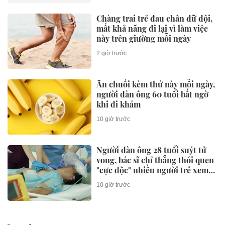
Chàng trai trẻ đau chân dữ dội,
mất khả năng đi lại vì làm việc
này trên giường mỗi ngày
2 giờ trước
Ăn chuối kèm thứ này mỗi ngày,
người đàn ông 60 tuổi bất ngờ
khi đi khám
10 giờ trước
Người đàn ông 28 tuổi suýt tử
vong, bác sĩ chỉ thẳng thói quen
"cực độc" nhiều người trẻ xem
nhẹ
10 giờ trước