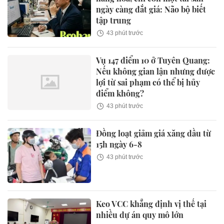
ngày càng đắt giá: Não bộ biết
tập trung
43 phút trước
Vụ 147 điểm 10 ở Tuyên Quang:
Nếu không gian lận nhưng được
lợi từ sai phạm có thể bị hủy
điểm không?
43 phút trước
Đồng loạt giảm giá xăng dầu từ
15h ngày 6-8
43 phút trước
Keo VCC khẳng định vị thế tại
nhiều dự án quy mô lớn