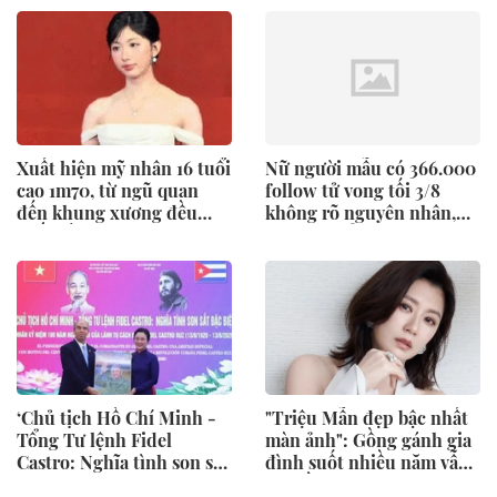
Xuất hiện mỹ nhân 16 tuổi
Nữ người mẫu có 366.000
cao 1m70, từ ngũ quan
follow tử vong tối 3/8
đến khung xương đều
không rõ nguyên nhân,
xuất sắc: Hoá ra là con
gia đình tổ chức tang sự
Hoa hậu!
kín đáo
‘Chủ tịch Hồ Chí Minh -
"Triệu Mẫn đẹp bậc nhất
Tổng Tư lệnh Fidel
màn ảnh": Gồng gánh gia
Castro: Nghĩa tình son sắt
đình suốt nhiều năm vẫn
đặc biệt’
bị chồng liên lụy