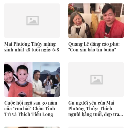
Mai Phương Thúy mừng
Quang Lê đăng cáo phó:
sinh nhật 38 tuổi ngày 6/8
"Con xin báo tin buồn"
Cuộc hội ngộ sau 30 năm
Gu người yêu của Mai
của "vua hài" Châu Tinh
Phương Thúy: Thích
Trì và Thích Tiểu Long
người bằng tuổi, đẹp trai,
dáng gầy và nhiều tóc