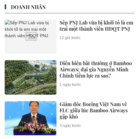
DOANH NHÂN
Sếp PNJ Lab vừa bị khởi tố là em
trai một thành viên HĐQT PNJ
12 giờ trước
Diễn biến bất thường ở Bamboo
Airways; đại gia Nguyễn Minh
Chính tiềm lực ra sao?
1 ngày trước
Giám đốc Boeing Việt Nam về
FLC giữa lúc Bamboo Airways
gặp khó
3 ngày trước