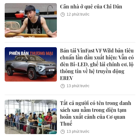
Căn nhà ở quê của Chi Dân
12 phút trước
Bán tải VinFast VF Wild bản tiêu
chuẩn lần đầu xuất hiện: Vẫn có
đèn Bi-LED, ghế lái chỉnh cơ, lộ
thông tin về hệ truyền động
EREV
13 phút trước
Tất cả người có tên trong danh
sách sau nằm trong diện tạm
hoãn xuất cảnh của Cơ quan
Thuế
13 phút trước