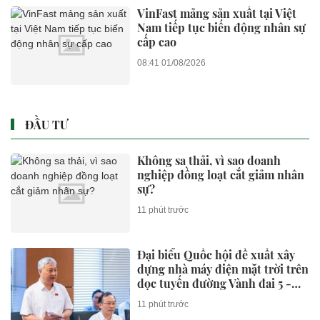
VinFast mảng sản xuất tại Việt
Nam tiếp tục biến động nhân sự
cấp cao
08:41 01/08/2026
ĐẦU TƯ
Không sa thải, vì sao doanh
nghiệp đồng loạt cắt giảm nhân
sự?
11 phút trước
Đại biểu Quốc hội đề xuất xây
dựng nhà máy điện mặt trời trên
dọc tuyến đường Vành đai 5 -
Vùng Thủ đô Hà Nội
11 phút trước