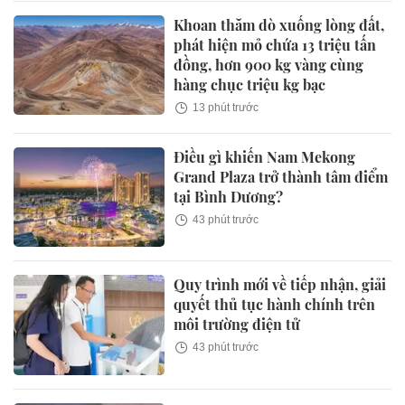
Khoan thăm dò xuống lòng đất,
phát hiện mỏ chứa 13 triệu tấn
đồng, hơn 900 kg vàng cùng
hàng chục triệu kg bạc
13 phút trước
Điều gì khiến Nam Mekong
Grand Plaza trở thành tâm điểm
tại Bình Dương?
43 phút trước
Quy trình mới về tiếp nhận, giải
quyết thủ tục hành chính trên
môi trường điện tử
43 phút trước