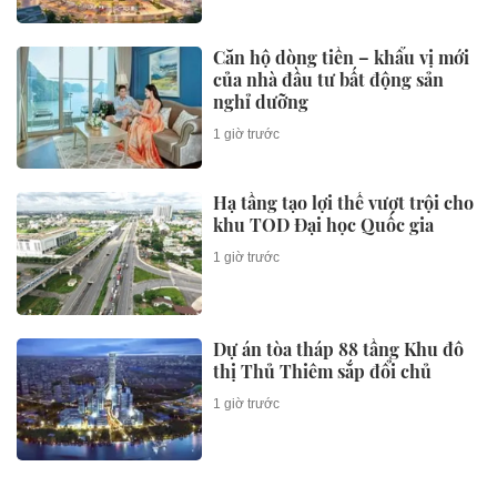
Căn hộ dòng tiền – khẩu vị mới
của nhà đầu tư bất động sản
nghỉ dưỡng
1 giờ trước
Hạ tầng tạo lợi thế vượt trội cho
khu TOD Đại học Quốc gia
1 giờ trước
Dự án tòa tháp 88 tầng Khu đô
thị Thủ Thiêm sắp đổi chủ
1 giờ trước