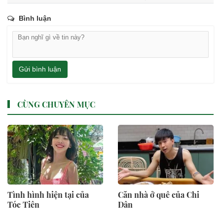
Bình luận
Gửi bình luận
CÙNG CHUYÊN MỤC
Tình hình hiện tại của
Căn nhà ở quê của Chi
Tóc Tiên
Dân