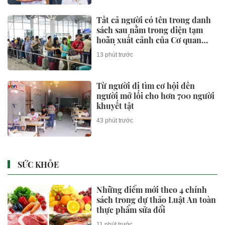
Tất cả người có tên trong danh
sách sau nằm trong diện tạm
hoãn xuất cảnh của Cơ quan
Thuế
13 phút trước
Từ người đi tìm cơ hội đến
người mở lối cho hơn 700 người
khuyết tật
43 phút trước
SỨC KHỎE
Những điểm mới theo 4 chính
sách trong dự thảo Luật An toàn
thực phẩm sửa đổi
11 phút trước