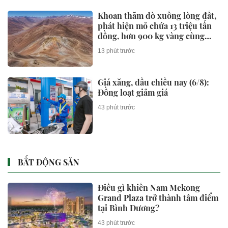
Khoan thăm dò xuống lòng đất,
phát hiện mỏ chứa 13 triệu tấn
đồng, hơn 900 kg vàng cùng
hàng chục triệu kg bạc
13 phút trước
Giá xăng, dầu chiều nay (6/8):
Đồng loạt giảm giá
43 phút trước
BẤT ĐỘNG SẢN
Điều gì khiến Nam Mekong
Grand Plaza trở thành tâm điểm
tại Bình Dương?
43 phút trước