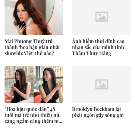
Mai Phương Thuý trở
Ảnh hiếm thời đỉnh cao
thành 'hoa hậu giàu nhất
nhan sắc của minh tinh
showbiz Việt' thế nào?
Thẩm Thuý Hằng
"Hoa hậu quốc dân” 48
Brooklyn Beckham lại
tuổi mà trẻ như thiếu nữ,
phát ngôn gây sóng gió
càng ngắm càng thêm mê
mẩn!