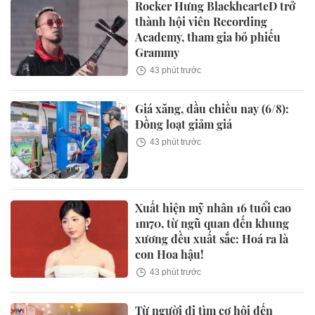
Rocker Hưng BlackhearteD trở
thành hội viên Recording
Academy, tham gia bỏ phiếu
Grammy
43 phút trước
Giá xăng, dầu chiều nay (6/8):
Đồng loạt giảm giá
43 phút trước
Xuất hiện mỹ nhân 16 tuổi cao
1m70, từ ngũ quan đến khung
xương đều xuất sắc: Hoá ra là
con Hoa hậu!
43 phút trước
Từ người đi tìm cơ hội đến