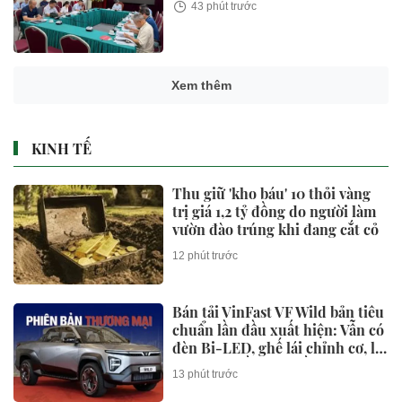
43 phút trước
Xem thêm
KINH TẾ
Thu giữ 'kho báu' 10 thỏi vàng
trị giá 1,2 tỷ đồng do người làm
vườn đào trúng khi đang cắt cỏ
12 phút trước
Bán tải VinFast VF Wild bản tiêu
chuẩn lần đầu xuất hiện: Vẫn có
đèn Bi-LED, ghế lái chỉnh cơ, lộ
thông tin về hệ truyền động
13 phút trước
EREV