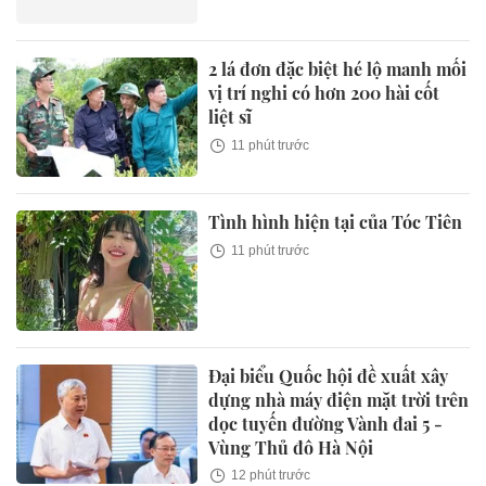
2 lá đơn đặc biệt hé lộ manh mối
vị trí nghi có hơn 200 hài cốt
liệt sĩ
11 phút trước
Tình hình hiện tại của Tóc Tiên
11 phút trước
Đại biểu Quốc hội đề xuất xây
dựng nhà máy điện mặt trời trên
dọc tuyến đường Vành đai 5 -
Vùng Thủ đô Hà Nội
12 phút trước