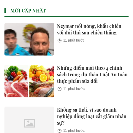
MỚI CẬP NHẬT
Neymar nổi nóng, khẩu chiến
với đối thủ sau chiến thắng
11 phút trước
Những điểm mới theo 4 chính
sách trong dự thảo Luật An toàn
thực phẩm sửa đổi
11 phút trước
Không sa thải, vì sao doanh
nghiệp đồng loạt cắt giảm nhân
sự?
11 phút trước