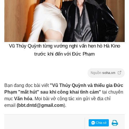
Vũ Thúy Quỳnh từng vướng nghi vấn hẹn hò Hà Kino
trước khi đến với Đức Phạm
Nguồn
soha.vn
Bạn đang đọc bài viết
"Vũ Thúy Quỳnh và thiếu gia Đức
Phạm "mất hút" sau khi công khai tình cảm"
tại chuyên
mục
Văn hóa
. Mọi bài vở cộng tác xin gửi về địa chỉ
email
(
bbt.dntd@gmail.com
).
Chia sẻ