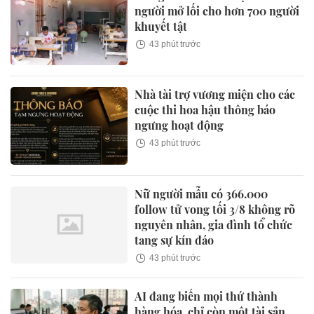
người mở lối cho hơn 700 người
khuyết tật
43 phút trước
Nhà tài trợ vương miện cho các
cuộc thi hoa hậu thông báo
ngưng hoạt động
43 phút trước
Nữ người mẫu có 366.000
follow tử vong tối 3/8 không rõ
nguyên nhân, gia đình tổ chức
tang sự kín đáo
43 phút trước
AI đang biến mọi thứ thành
hàng hóa, chỉ còn một tài sản