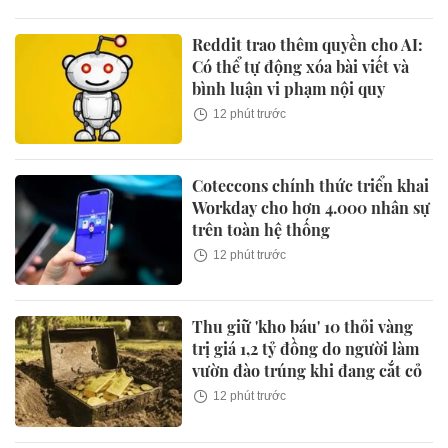
Reddit trao thêm quyền cho AI:
Có thể tự động xóa bài viết và
bình luận vi phạm nội quy
12 phút trước
Coteccons chính thức triển khai
Workday cho hơn 4.000 nhân sự
trên toàn hệ thống
12 phút trước
Thu giữ 'kho báu' 10 thỏi vàng
trị giá 1,2 tỷ đồng do người làm
vườn đào trúng khi đang cắt cỏ
12 phút trước