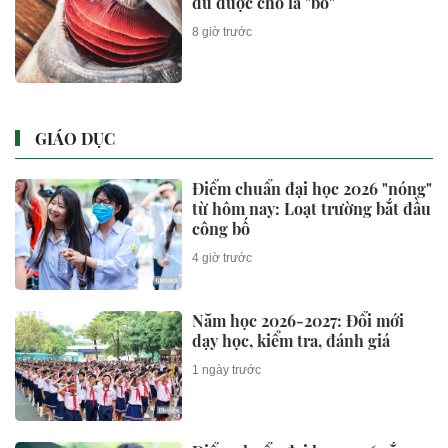
7 giờ trước
Cận cảnh nhan sắc “vạn người
mê” của nữ chủ tịch sinh năm
1999 khi đi thị sát dự án nghìn
tỷ
12 giờ trước
Cú rơi tự do của ‘nữ hoàng bất
động sản châu Á’: 84% tài sản
bốc hơi
1 ngày trước
ĐẦU TƯ
EVN hết lỗ lũy kế, nhiều doanh
nghiệp Nhà nước báo lãi nghìn