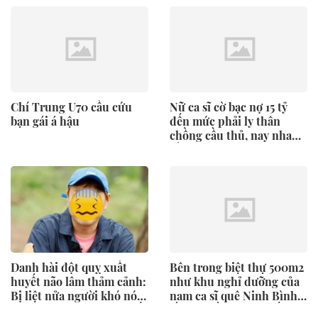
Chí Trung U70 cầu cứu
Nữ ca sĩ cờ bạc nợ 15 tỷ
bạn gái á hậu
đến mức phải ly thân
chồng cầu thủ, nay nhan
sắc tàn tạ héo úa không
tin nổi
Danh hài đột quỵ xuất
Bên trong biệt thự 500m2
huyết não lâm thảm cảnh:
như khu nghỉ dưỡng của
Bị liệt nửa người khó nói
nam ca sĩ quê Ninh Bình
chuyện, vừa ra viện đã đối
lấy vợ miền Tây, 3 thế hệ