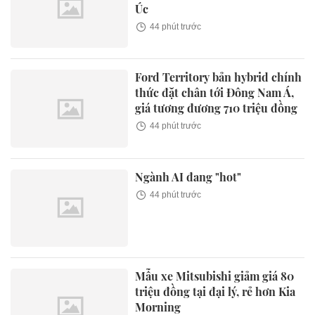
Úc
44 phút trước
Ford Territory bản hybrid chính
thức đặt chân tới Đông Nam Á,
giá tương đương 710 triệu đồng
44 phút trước
Ngành AI đang "hot"
44 phút trước
Mẫu xe Mitsubishi giảm giá 80
triệu đồng tại đại lý, rẻ hơn Kia
Morning