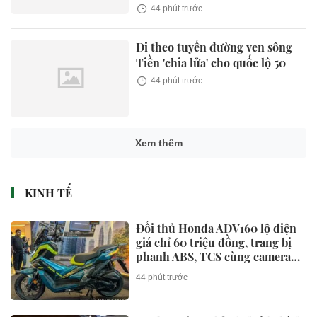
44 phút trước
Đi theo tuyến đường ven sông
Tiền 'chia lửa' cho quốc lộ 50
44 phút trước
Nữ ca sĩ cờ bạc nợ 15 tỷ đến mức
phải ly thân chồng cầu thủ, nay
nhan sắc tàn tạ héo úa không tin
nổi
44 phút trước
Tất cả người dân trên cả nước
cần đặc biệt cảnh giác trước loại
camera sau
44 phút trước