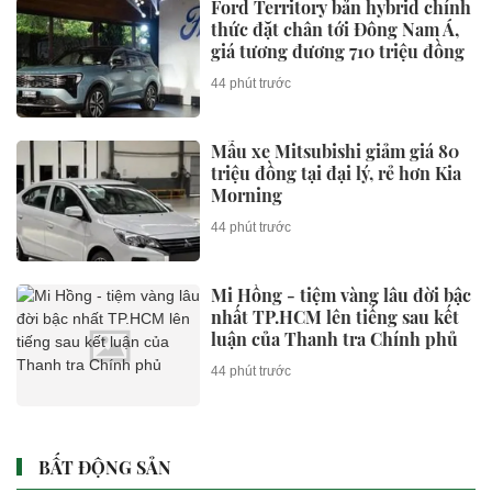
Tổng Bí thư, Chủ tịch nước Tô
Lâm đến Sydney, bắt đầu thăm
Úc
44 phút trước
Ford Territory bản hybrid chính
thức đặt chân tới Đông Nam Á,
giá tương đương 710 triệu đồng
44 phút trước
Ngành AI đang "hot"
44 phút trước