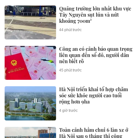
Mẫu xe Mitsubishi giảm giá 80
triệu đồng tại đại lý, rẻ hơn Kia
Morning
44 phút trước
Chủ tịch Quốc hội Trần Thanh
Mẫn viếng Chủ tịch Quốc hội
Lào tại Vientiane
44 phút trước
Anh em nhà Harimoto lật đổ
tuyển bóng bàn Trung Quốc
44 phút trước
Công an đề nghị 508 chủ