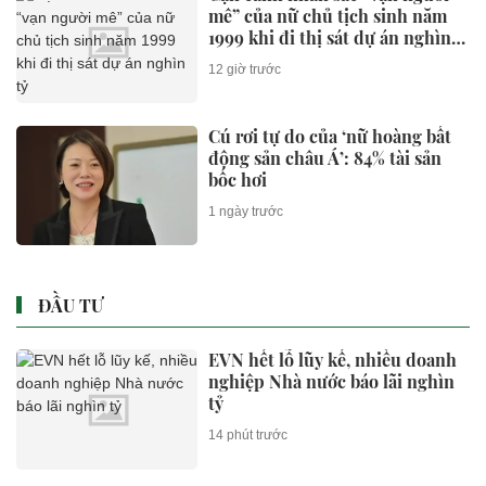
hành trình cực xịn
44 phút trước
Ford Territory bản hybrid chính
thức đặt chân tới Đông Nam Á,
giá tương đương 710 triệu đồng
44 phút trước
Mẫu xe Mitsubishi giảm giá 80
triệu đồng tại đại lý, rẻ hơn Kia
Morning
44 phút trước
Mi Hồng - tiệm vàng lâu đời bậc
nhất TP.HCM lên tiếng sau kết
luận của Thanh tra Chính phủ
44 phút trước