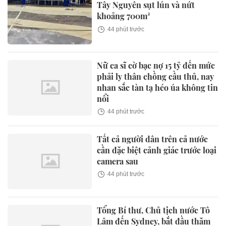
Tây Nguyên sụt lún và nứt
khoảng 700m²
44 phút trước
Nữ ca sĩ cờ bạc nợ 15 tỷ đến mức
phải ly thân chồng cầu thủ, nay
nhan sắc tàn tạ héo úa không tin
nổi
44 phút trước
Tất cả người dân trên cả nước
cần đặc biệt cảnh giác trước loại
camera sau
44 phút trước
Tổng Bí thư, Chủ tịch nước Tô
Lâm đến Sydney, bắt đầu thăm