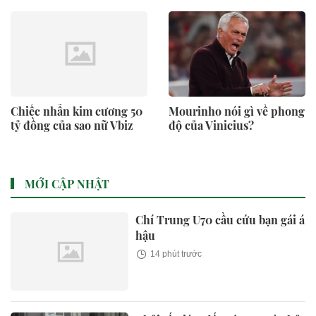
Chiếc nhẫn kim cương 50
Mourinho nói gì về phong
tỷ đồng của sao nữ Vbiz
độ của Vinicius?
MỚI CẬP NHẬT
Chí Trung U70 cầu cứu bạn gái á
hậu
14 phút trước