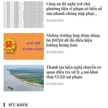
BẤT ĐỘNG SẢN
Quảng trường lớn nhất khu vực
Tây Nguyên sụt lún và nứt
khoảng 700m²
44 phút trước
Công an có cảnh báo quan trọng
liên quan đến sổ đỏ, người dân
nên biết rõ
45 phút trước
Hà Nội triển khai tổ hợp chăm
sóc sức khỏe người cao tuổi
rộng hơn 9ha
4 giờ trước