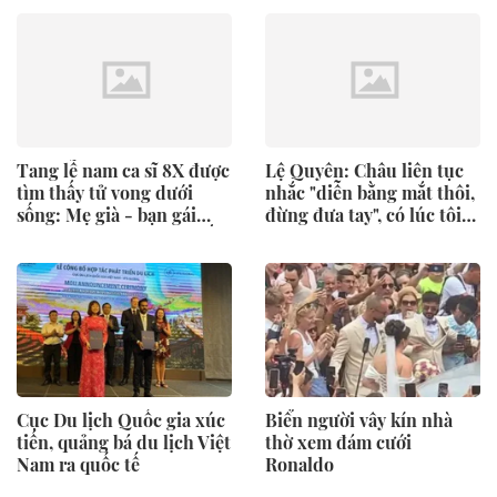
mặt với vòng lao lý
cùng chung sống
Tang lễ nam ca sĩ 8X được
Lệ Quyên: Châu liên tục
tìm thấy tử vong dưới
nhắc "diễn bằng mắt thôi,
sống: Mẹ già - bạn gái
đừng đưa tay", có lúc tôi
khóc nghẹn, dàn sao thất
cũng giận, cũng bực
thần đến tiễn biệt
Cục Du lịch Quốc gia xúc
Biển người vây kín nhà
tiến, quảng bá du lịch Việt
thờ xem đám cưới
Nam ra quốc tế
Ronaldo