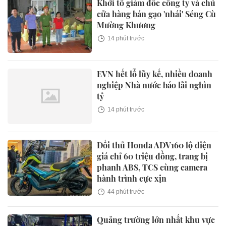
Khởi tố giám đốc công ty và chủ
cửa hàng bán gạo 'nhái' Séng Cù
Mường Khương
14 phút trước
EVN hết lỗ lũy kế, nhiều doanh
nghiệp Nhà nước báo lãi nghìn
tỷ
14 phút trước
Đối thủ Honda ADV160 lộ diện
giá chỉ 60 triệu đồng, trang bị
phanh ABS, TCS cùng camera
hành trình cực xịn
44 phút trước
Quảng trường lớn nhất khu vực