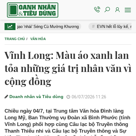
ạo 'nhái' Séng Cù Mường Khương
EVN hết lỗ lũy kế, nhiều doanh ng
TRANG CHỦ
VĂN HÓA
Vĩnh Long: Màu áo xanh lan
tỏa những giá trị nhân văn vì
cộng đồng
Doanh nhân và Tiêu dùng
06/07/2026 11:26
Chiều ngày 04/7, tại Trung tâm Văn hóa Đình làng
Long Mỹ, Ban Thường vụ Đoàn xã Bình Phước (tỉnh
Vĩnh Long) phối hợp cùng Câu lạc bộ Truyền thông
Thanh Thiếu nhi và Câu lạc bộ Truyền thông và Sự