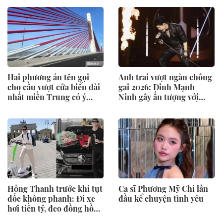
Hai phương án tên gọi
Anh trai vượt ngàn chông
cho cầu vượt cửa biển dài
gai 2026: Đinh Mạnh
nhất miền Trung có ý
Ninh gây ấn tượng với
nghĩa gì?
màn hát rock "cứu" đồng
đội
Hồng Thanh trước khi tụt
Ca sĩ Phương Mỹ Chi lần
dốc không phanh: Đi xe
đầu kể chuyện tình yêu
hơi tiền tỷ, đeo đồng hồ
Rolex, du lịch sang chảnh