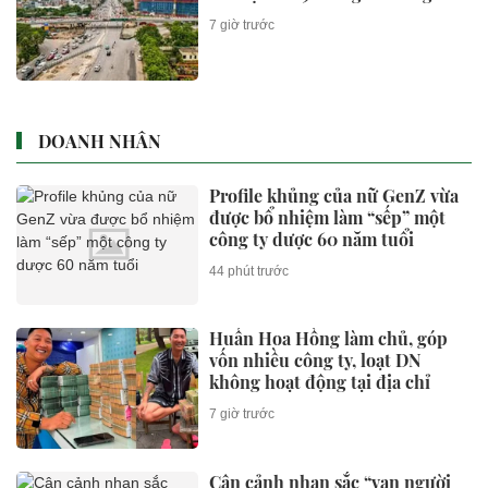
phương tiện vi phạm có biển số
sau nhanh chóng nộp phạt
nguội theo Nghị định 168
44 phút trước
Đi theo tuyến đường ven sông
Tiền 'chia lửa' cho quốc lộ 50
44 phút trước
Xem thêm
KINH TẾ
Đối thủ Honda ADV160 lộ diện
giá chỉ 60 triệu đồng, trang bị
phanh ABS, TCS cùng camera