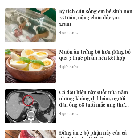
Toàn cảnh hầm chui 6 làn xe ở
Hà Nội sau 9 tháng thi công
7 giờ trước
DOANH NHÂN
Profile khủng của nữ GenZ vừa
được bổ nhiệm làm “sếp” một
công ty dược 60 năm tuổi
44 phút trước
Huấn Hoa Hồng làm chủ, góp
vốn nhiều công ty, loạt DN
không hoạt động tại địa chỉ