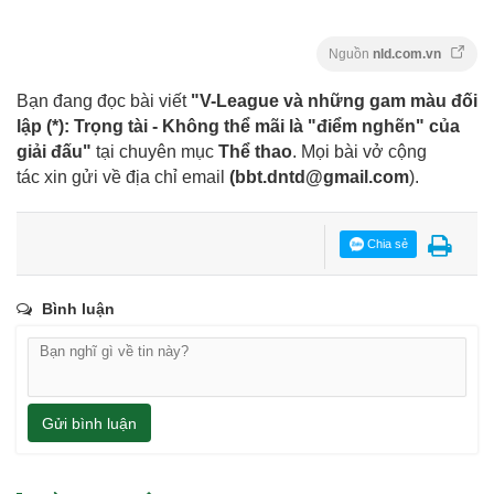
Nguồn
nld.com.vn
Bạn đang đọc bài viết
"V-League và những gam màu đối
lập (*): Trọng tài - Không thể mãi là "điểm nghẽn" của
giải đấu"
tại chuyên mục
Thể thao
. Mọi bài vở cộng
tác xin gửi về địa chỉ email
(
bbt.dntd@gmail.com
).
Chia sẻ
Bình luận
Gửi bình luận