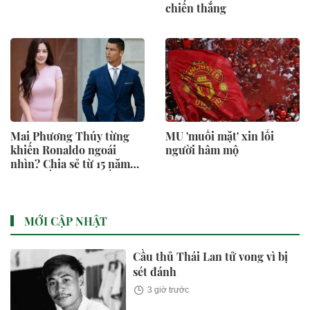
chiến thắng
Mai Phương Thúy từng
MU 'muối mặt' xin lỗi
khiến Ronaldo ngoái
người hâm mộ
nhìn? Chia sẻ từ 15 năm
trước bất ngờ gây sốt trở
lại
MỚI CẬP NHẬT
Cầu thủ Thái Lan tử vong vì bị
sét đánh
3 giờ trước