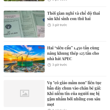
Thời gian nghỉ và chế độ thai
sản khi sinh con thứ hai
3 giờ trước
Hai “siêu cẩu” 1.450 tấn cùng
nâng khung thép 125 tấn cho
nhà hát APEC
3 giờ trước
Vụ "cô giáo mầm non" liên tục
bắn dây chun vào chân bé gái:
Khi niềm tin của người mẹ bị
gặm nhấm bởi những con sâu
mọt