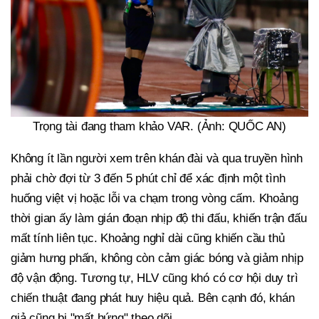
Trọng tài đang tham khảo VAR. (Ảnh: QUỐC AN)
Không ít lần người xem trên khán đài và qua truyền hình
phải chờ đợi từ 3 đến 5 phút chỉ để xác định một tình
huống việt vị hoặc lỗi va chạm trong vòng cấm. Khoảng
thời gian ấy làm gián đoạn nhịp độ thi đấu, khiến trận đấu
mất tính liên tục. Khoảng nghỉ dài cũng khiến cầu thủ
giảm hưng phấn, không còn cảm giác bóng và giảm nhịp
độ vận động. Tương tự, HLV cũng khó có cơ hội duy trì
chiến thuật đang phát huy hiệu quả. Bên cạnh đó, khán
giả cũng bị "mất hứng" theo dõi.