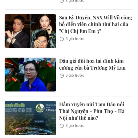
3 giờ trước
Sau Kỳ Duyên, NSX Will Vũ công
bố diễn viên chính thứ hai của
"Chị Chị Em Em 3"
3 giờ trước
Đấu giá đôi hoa tai đính kim
cương của bà Trương Mỹ Lan
3 giờ trước
Hầm xuyên núi Tam Đảo nối
Thái Nguyên - Phú Thọ - Hà
Nội như thế nào?
3 giờ trước