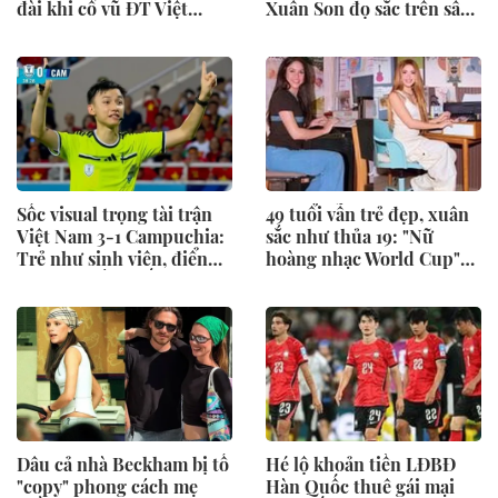
đài khi cổ vũ ĐT Việt
Xuân Son đọ sắc trên sân
Nam, visual đời thường
Mỹ Đình nhưng vợ Thành
gây sốt
Chung mới chiếm
"spotlight"
Sốc visual trọng tài trận
49 tuổi vẫn trẻ đẹp, xuân
Việt Nam 3-1 Campuchia:
sắc như thủa 19: "Nữ
Trẻ như sinh viên, điển
hoàng nhạc World Cup"
trai hút mắt khiến dân
Shakira tái hiện bức ảnh
mạng thi nhau "truy tìm"
huyền thoại sau 30 năm,
danh tính
nhan sắc đỉnh cao gây sốt
Dâu cả nhà Beckham bị tố
Hé lộ khoản tiền LĐBĐ
"copy" phong cách mẹ
Hàn Quốc thuê gái mại