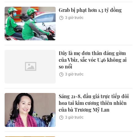
Grab bị phạt hơn 1,3 tỷ đồng
3 giờ trước
Đây là mẹ đơn thân đáng gờm
của Vbiz, sắc vóc U46 không ai
so nổi
3 giờ trước
Sáng 21-8, đấu giá trực tiếp đôi
hoa tai kim cương thiên nhiên
của bà Trương Mỹ Lan
3 giờ trước