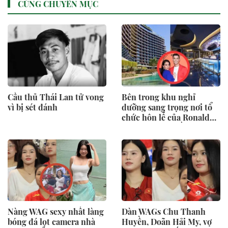
CÙNG CHUYÊN MỤC
Cầu thủ Thái Lan tử vong
Bên trong khu nghỉ
vì bị sét đánh
dưỡng sang trọng nơi tổ
chức hôn lễ của Ronaldo -
Georgina: Giá gần 40
triệu đồng/đêm, có quản
gia riêng và hồ bơi vô cực
Nàng WAG sexy nhất làng
Dàn WAGs Chu Thanh
bóng đá lọt camera nhà
Huyền, Doãn Hải My, vợ