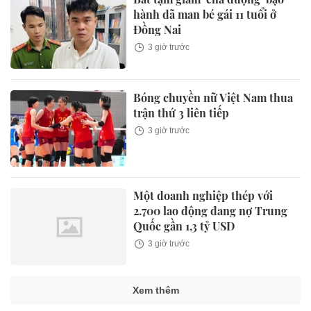
hành dã man bé gái 11 tuổi ở
Đồng Nai
3 giờ trước
Bóng chuyền nữ Việt Nam thua
trận thứ 3 liên tiếp
3 giờ trước
Một doanh nghiệp thép với
2.700 lao động đang nợ Trung
Quốc gần 1,3 tỷ USD
3 giờ trước
Xem thêm