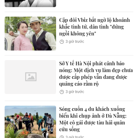
Cặp đôi Vbiz bất ngờ lộ khoảnh
khắc tình tứ, dân tình "đứng
ngồi không yên"
3 giờ trước
Sở Y tế Hà Nội phát cảnh báo
nóng: Một dịch vụ làm đẹp chưa
được cấp phép vẫn đang được
quảng cáo rầm rộ
3 giờ trước
Sóng cuốn 4 du khách xuống
biển khi chụp ảnh ở Đà Nẵng:
Một cô gái được tàu hải quân
cứu sống
3 giờ trước