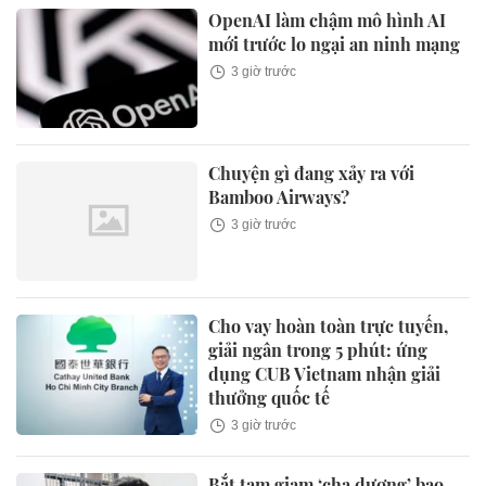
OpenAI làm chậm mô hình AI
mới trước lo ngại an ninh mạng
3 giờ trước
Chuyện gì đang xảy ra với
Bamboo Airways?
3 giờ trước
Cho vay hoàn toàn trực tuyến,
giải ngân trong 5 phút: ứng
dụng CUB Vietnam nhận giải
thưởng quốc tế
3 giờ trước
Bắt tạm giam ‘cha dượng’ bạo