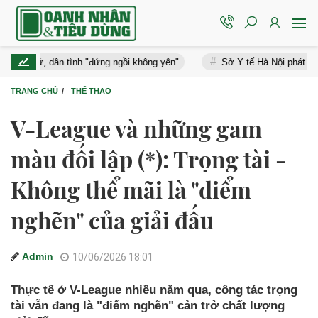
, dân tình "đứng ngồi không yên"
Sở Y tế Hà Nội phát cảnh báo nó
TRANG CHỦ
THỂ THAO
V-League và những gam
màu đối lập (*): Trọng tài -
Không thể mãi là "điểm
nghẽn" của giải đấu
Admin
10/06/2026 18:01
Thực tế ở V-League nhiều năm qua, công tác trọng
tài vẫn đang là "điểm nghẽn" cản trở chất lượng