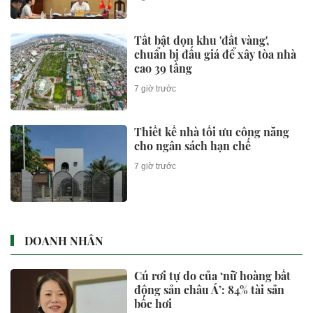
Tất bật dọn khu 'đất vàng',
chuẩn bị đấu giá để xây tòa nhà
cao 39 tầng
7 giờ trước
Thiết kế nhà tối ưu công năng
cho ngân sách hạn chế
7 giờ trước
DOANH NHÂN
Cú rơi tự do của ‘nữ hoàng bất
động sản châu Á’: 84% tài sản
bốc hơi