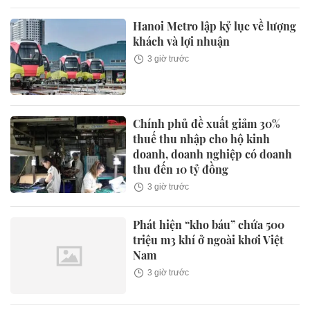
Hanoi Metro lập kỷ lục về lượng
khách và lợi nhuận
3 giờ trước
Chính phủ đề xuất giảm 30%
thuế thu nhập cho hộ kinh
doanh, doanh nghiệp có doanh
thu đến 10 tỷ đồng
3 giờ trước
Phát hiện “kho báu” chứa 500
triệu m3 khí ở ngoài khơi Việt
Nam
3 giờ trước