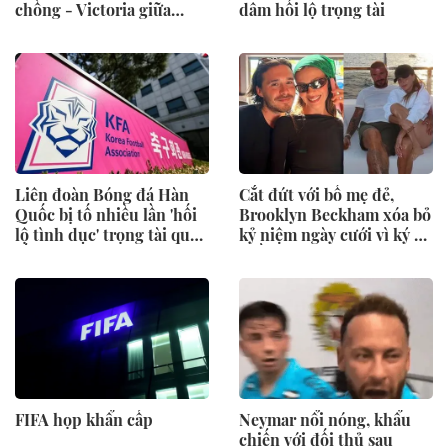
chồng - Victoria giữa
dâm hối lộ trọng tài
sóng gió gia tộc
Liên đoàn Bóng đá Hàn
Cắt đứt với bố mẹ đẻ,
Quốc bị tố nhiều lần 'hối
Brooklyn Beckham xóa bỏ
lộ tình dục' trọng tài quốc
kỷ niệm ngày cưới vì ký ức
tế
buồn của vợ với Victoria
trong ngày cưới
FIFA họp khẩn cấp
Neymar nổi nóng, khẩu
chiến với đối thủ sau