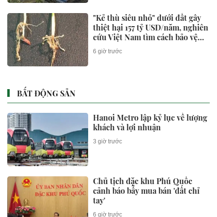
"Kẻ thù siêu nhỏ" dưới đất gây
thiệt hại 157 tỷ USD/năm, nghiên
cứu Việt Nam tìm cách bảo vệ
cây lúa
6 giờ trước
BẤT ĐỘNG SẢN
Hanoi Metro lập kỷ lục về lượng
khách và lợi nhuận
3 giờ trước
Chủ tịch đặc khu Phú Quốc
cảnh báo bẫy mua bán 'đất chỉ
tay'
6 giờ trước