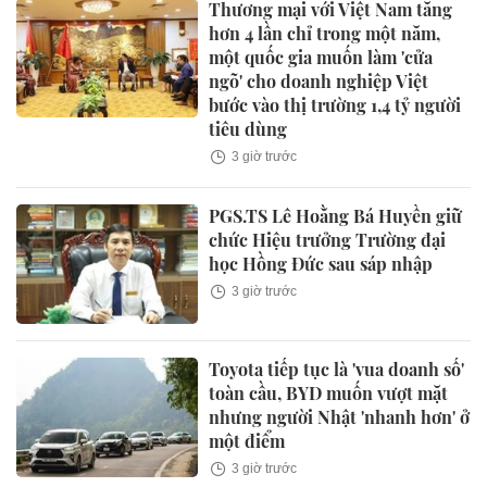
Thương mại với Việt Nam tăng
hơn 4 lần chỉ trong một năm,
một quốc gia muốn làm 'cửa
ngõ' cho doanh nghiệp Việt
bước vào thị trường 1,4 tỷ người
tiêu dùng
3 giờ trước
PGS.TS Lê Hoằng Bá Huyền giữ
chức Hiệu trưởng Trường đại
học Hồng Đức sau sáp nhập
3 giờ trước
Toyota tiếp tục là 'vua doanh số'
toàn cầu, BYD muốn vượt mặt
nhưng người Nhật 'nhanh hơn' ở
một điểm
3 giờ trước