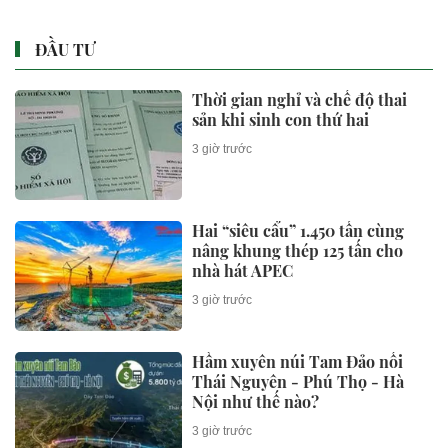
ĐẦU TƯ
Thời gian nghỉ và chế độ thai
sản khi sinh con thứ hai
3 giờ trước
Hai “siêu cẩu” 1.450 tấn cùng
nâng khung thép 125 tấn cho
nhà hát APEC
3 giờ trước
Hầm xuyên núi Tam Đảo nối
Thái Nguyên - Phú Thọ - Hà
Nội như thế nào?
3 giờ trước