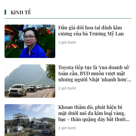
KINH TẾ
Đấu giá đôi hoa tai đính kim
cương của bà Trương Mỹ Lan
3 giờ trước
Toyota tiếp tục là 'vua doanh số'
toàn cầu, BYD muốn vượt mặt
nhưng người Nhật 'nhanh hơn' ở
một điểm
3 giờ trước
Khoan thăm dò, phát hiện bí
mật dưới mỏ đa kim loại vàng,
bạc - thân quặng dày bất thường
hé lộ dư địa khai thác lớn
3 giờ trước