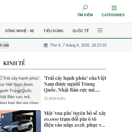
TÌM KIẾM
CATEGORIES
CÔNG NGHỆ - XE
TIÊU DÙNG
QUỐC TẾ
Thứ 6, 7 tháng 8, 2026, 18:23:04
óm nhạc nam nổi tiếng trên sông
Bầu Đức chào bán DN nắm 7.000 ha 
KINH TẾ
'Trái cây hạnh phúc' của Việt
Nam được người Trung
Quốc, Nhật Bản cực mê,
hàng loạt đại gia chạy đua
21 phút trước
mở rộng diện tích
Một 'vua pin' tuyên bố sẽ xây
10.000 trạm đổi pin ô tô
điện vào năm 2028, phục vụ
1 triệu xe mỗi ngày chỉ với 3