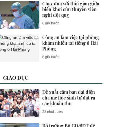
Chạy đua với thời gian giữa
biển khơi cứu thuyền viên
nghi đột quỵ
6 giờ trước
Công an làm việc tại phòng
khám nhiều tai tiếng ở Hải
Phòng
8 giờ trước
GIÁO DỤC
Đề xuất cấm ban đại diện
cha mẹ học sinh tự đặt ra
các khoản thu
22 phút trước
Bộ trưởng Bộ GD&ĐT đề