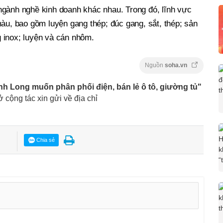
ngành nghề kinh doanh khác nhau. Trong đó, lĩnh vực
màu, bao gồm luyện gang thép; đúc gang, sắt, thép; sản
 inox; luyện và cán nhôm.
Nguồn
soha.vn
nh Long muốn phân phối điện, bán lẻ ô tô, giường tủ"
ở cộng tác xin gửi về địa chỉ
Chia sẻ