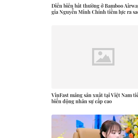
Diễn biến bất thường ở Bamboo Airway
gia Nguyễn Minh Chính tiềm lực ra sa
VinFast mảng sản xuất tại Việt Nam ti
biến động nhân sự cấp cao