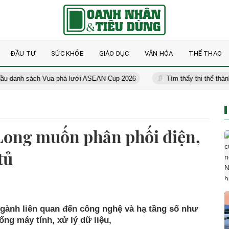
ĐẦU TƯ
SỨC KHỎE
GIÁO DỤC
VĂN HÓA
THỂ THAO
sách Vua phá lưới ASEAN Cup 2026
Tìm thấy thi thể thành viên nh
Long muốn phân phối điện,
tủ
gành liên quan đến công nghệ và hạ tầng số như
ống máy tính, xử lý dữ liệu,