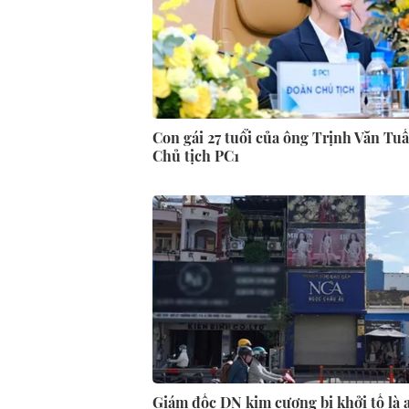
Con gái 27 tuổi của ông Trịnh Văn Tu
Chủ tịch PC1
Giám đốc DN kim cương bị khởi tố là a