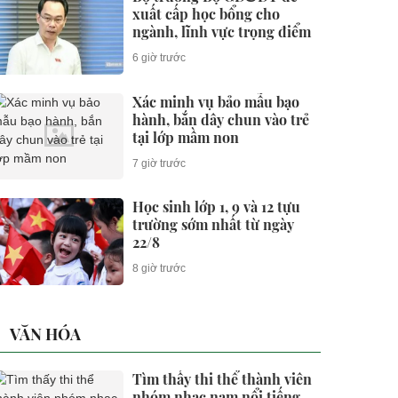
xuất cấp học bổng cho
ngành, lĩnh vực trọng điểm
6 giờ trước
Xác minh vụ bảo mẫu bạo
hành, bắn dây chun vào trẻ
tại lớp mầm non
7 giờ trước
Học sinh lớp 1, 9 và 12 tựu
trường sớm nhất từ ngày
22/8
8 giờ trước
VĂN HÓA
Tìm thấy thi thể thành viên
nhóm nhạc nam nổi tiếng