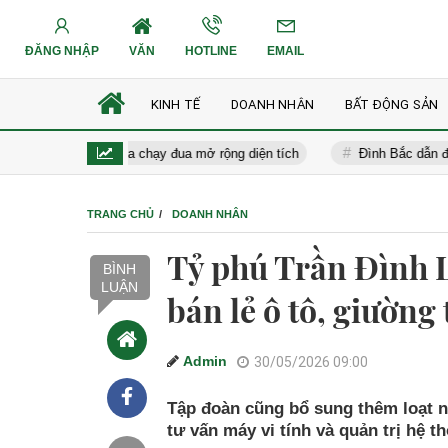
ĐĂNG NHẬP
VĂN
HOTLINE
EMAIL
KINH TẾ
DOANH NHÂN
BẤT ĐỘNG SẢN
 loạt đại gia chạy đua mở rộng diện tích
Đình Bắc dẫn đầu danh 
TRANG CHỦ
DOANH NHÂN
Tỷ phú Trần Đình 
BÌNH
LUẬN
bán lẻ ô tô, giường 
Admin
30/05/2026 09:00
Tập đoàn cũng bổ sung thêm loạt n
tư vấn máy vi tính và quản trị hệ th