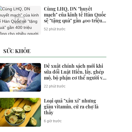
Cùng LHQ, DN "huyết
mạch" của kinh tế Hàn Quốc
sẽ "tặng quà" gần 400 triệu
đồng cho nhiều người trẻ
52 phút trước
VN
SỨC KHỎE
Đề xuất chính sách mới khi
sửa đổi Luật Hiến, lấy, ghép
mô, bộ phận cơ thể người và
hiến xác
22 phút trước
Loại quả "xấu xí" nhưng
giàu vitamin, cứ ra chợ là
thấy
6 giờ trước