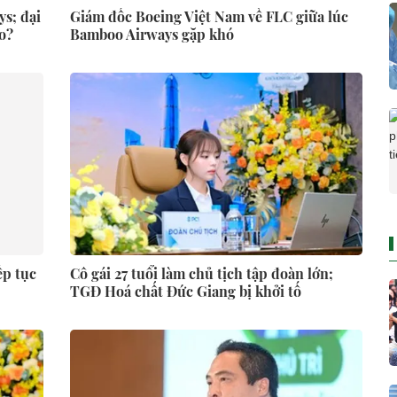
s; đại
Giám đốc Boeing Việt Nam về FLC giữa lúc
o?
Bamboo Airways gặp khó
ếp tục
Cô gái 27 tuổi làm chủ tịch tập đoàn lớn;
TGĐ Hoá chất Đức Giang bị khởi tố