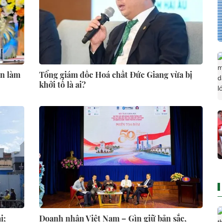
ấn làm
Tổng giám đốc Hoá chất Đức Giang vừa bị
khởi tố là ai?
i;
Doanh nhân Việt Nam – Gìn giữ bản sắc,