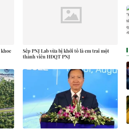
 khoe
Sếp PNJ Lab vừa bị khởi tố là em trai một
thành viên HĐQT PNJ