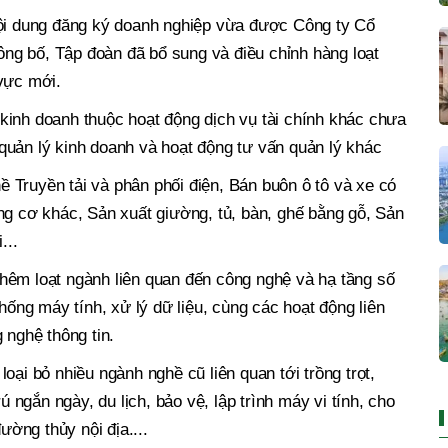
nội dung đăng ký doanh nghiệp vừa được Công ty Cổ
g bố, Tập đoàn đã bổ sung và điều chỉnh hàng loạt
 vực mới.
kinh doanh thuộc hoạt động dịch vụ tài chính khác chưa
quản lý kinh doanh và hoạt động tư vấn quản lý khác
 Truyền tải và phân phối điện, Bán buôn ô tô và xe có
ng cơ khác, Sản xuất giường, tủ, bàn, ghế bằng gỗ, Sản
...
hêm loạt ngành liên quan đến công nghệ và hạ tầng số
thống máy tính, xử lý dữ liệu, cùng các hoạt động liên
 nghệ thông tin.
oại bỏ nhiều ngành nghề cũ liên quan tới trồng trọt,
rú ngắn ngày, du lịch, bảo vệ, lập trình máy vi tính, cho
đường thủy nội địa....