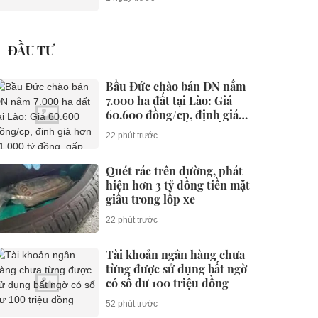
ĐẦU TƯ
Bầu Đức chào bán DN nắm
7.000 ha đất tại Lào: Giá
60.600 đồng/cp, định giá
hơn 11.000 tỷ đồng, gấp rưỡi
22 phút trước
công ty của ông Trần Bá
Dương
Quét rác trên đường, phát
hiện hơn 3 tỷ đồng tiền mặt
giấu trong lốp xe
22 phút trước
Tài khoản ngân hàng chưa
từng được sử dụng bất ngờ
có số dư 100 triệu đồng
52 phút trước