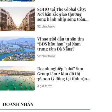
SOHO tại The Global City:
Nơi bản sắc giao thương
song hành nhịp sống toàn
cầu
52 phút trước
Vì sao giới đầu tư săn tìm
“BĐS hữu hạn” tại Nam
trung tâm Đà Nẵng?
52 phút trước
Doanh nghiệp “nhà” Sun
Group làm 2 khu đô thị
36.000 tỷ đồng tại tỉnh rộng
nhất Việt Nam
3 giờ trước
DOANH NHÂN