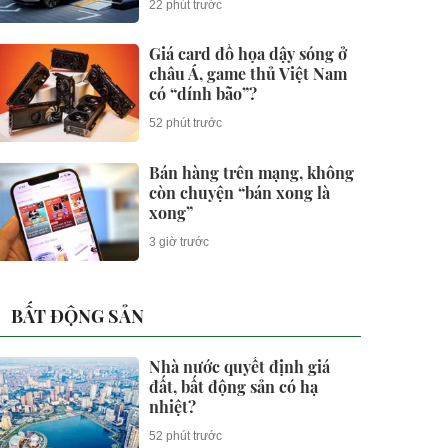
22 phút trước
phút
Giá card đồ họa dậy sóng ở
châu Á, game thủ Việt Nam
có “dính bão”?
52 phút trước
Bán hàng trên mạng, không
còn chuyện “bán xong là
xong”
3 giờ trước
BẤT ĐỘNG SẢN
Nhà nước quyết định giá
đất, bất động sản có hạ
nhiệt?
52 phút trước