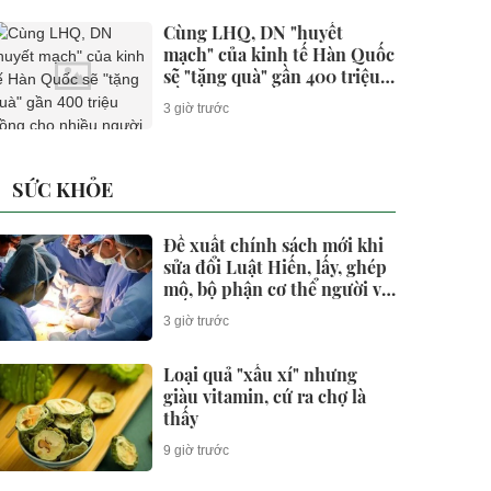
Cùng LHQ, DN "huyết
mạch" của kinh tế Hàn Quốc
sẽ "tặng quà" gần 400 triệu
đồng cho nhiều người trẻ
3 giờ trước
VN
SỨC KHỎE
Đề xuất chính sách mới khi
sửa đổi Luật Hiến, lấy, ghép
mô, bộ phận cơ thể người và
hiến xác
3 giờ trước
Loại quả "xấu xí" nhưng
giàu vitamin, cứ ra chợ là
thấy
9 giờ trước