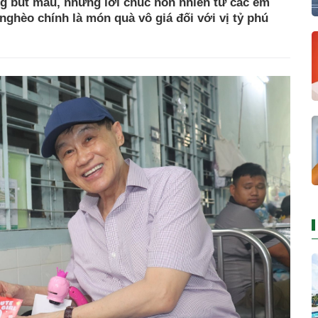
g bút màu, những lời chúc hồn nhiên từ các em
ghèo chính là món quà vô giá đối với vị tỷ phú