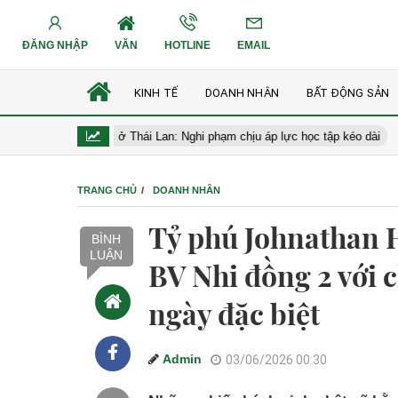
ĐĂNG NHẬP
VĂN
HOTLINE
EMAIL
KINH TẾ
DOANH NHÂN
BẤT ĐỘNG SẢN
trường học ở Thái Lan: Nghi phạm chịu áp lực học tập kéo dài
Ủy 
TRANG CHỦ
DOANH NHÂN
Tỷ phú Johnathan 
BÌNH
LUẬN
BV Nhi đồng 2 với c
ngày đặc biệt
Admin
03/06/2026 00:30