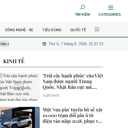
TÌM KIẾM
CATEGORIES
CÔNG NGHỆ - XE
TIÊU DÙNG
QUỐC TẾ
Thứ 6, 7 tháng 8, 2026, 21:07:25
'Trái cây hạnh phúc' của Việt Nam được người Trung Quốc, Nhật Bả
KINH TẾ
'Trái cây hạnh phúc' của Việt
Nam được người Trung
Quốc, Nhật Bản cực mê,
hàng loạt đại gia chạy đua
3 giờ trước
mở rộng diện tích
Một 'vua pin' tuyên bố sẽ xây
10.000 trạm đổi pin ô tô
điện vào năm 2028, phục vụ
1 triệu xe mỗi ngày chỉ với 3