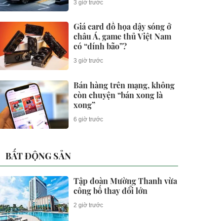
3 giờ trước
phút
Giá card đồ họa dậy sóng ở
châu Á, game thủ Việt Nam
có “dính bão”?
3 giờ trước
Bán hàng trên mạng, không
còn chuyện “bán xong là
xong”
6 giờ trước
BẤT ĐỘNG SẢN
Tập đoàn Mường Thanh vừa
công bố thay đổi lớn
2 giờ trước