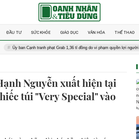
ĐẦU TƯ
SỨC KHỎE
GIÁO DỤC
VĂN HÓA
THỂ THAO
ban Cạnh tranh phạt Grab 1,36 tỉ đồng do vi phạm quyền lợi người tiêu dùng
Hạnh Nguyễn xuất hiện tại
hiếc túi "Very Special" vào