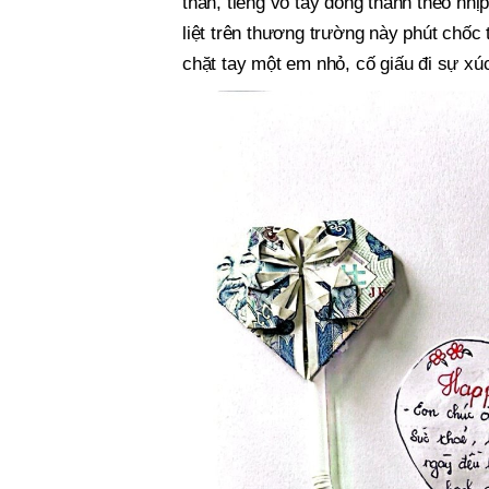
thân, tiếng vỗ tay đồng thanh theo nhị
liệt trên thương trường này phút chốc 
chặt tay một em nhỏ, cố giấu đi sự xú