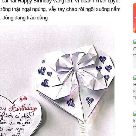
p bài hát Happy Birthday vang lên. Vị doanh nhân quyết
trông thật ngại ngùng, vẫy tay chào rồi ngồi xuống nắm
c động đang trào dâng.