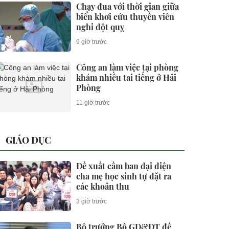
Chạy đua với thời gian giữa
biển khơi cứu thuyền viên
nghi đột quỵ
9 giờ trước
Công an làm việc tại phòng
khám nhiều tai tiếng ở Hải
Phòng
11 giờ trước
GIÁO DỤC
Đề xuất cấm ban đại diện
cha mẹ học sinh tự đặt ra
các khoản thu
3 giờ trước
Bộ trưởng Bộ GD&ĐT đề