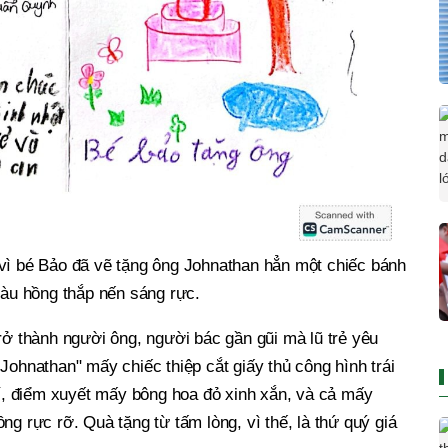
vì bé Bảo đã vẽ tặng ông Johnathan hẳn một chiếc bánh
àu hồng thắp nến sáng rực.
trở thành người ông, người bác gần gũi mà lũ trẻ yêu
Johnathan" mấy chiếc thiệp cắt giấy thủ công hình trái
trí, điểm xuyết mấy bông hoa đỏ xinh xắn, và cả mấy
ng rực rỡ. Quà tặng từ tấm lòng, vì thế, là thứ quý giá