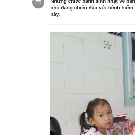
Những chiếc bánh sinh nhật vẽ bằn
nhỏ đang chiến đấu với bệnh hiểm n
này.