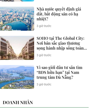
Nhà nước quyết định giá
đất, bất động sản có hạ
nhiệt?
3 giờ trước
SOHO tại The Global City:
Nơi bản sắc giao thương
song hành nhịp sống toàn
cầu
3 giờ trước
Vì sao giới đầu tư săn tìm
“BĐS hữu hạn” tại Nam
trung tâm Đà Nẵng?
3 giờ trước
DOANH NHÂN