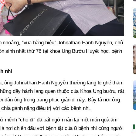
o nhoáng, “vua hàng hiệu” Johnathan Hạnh Nguyễn, chủ
ón sinh nhật thứ 76 tại khoa Ung Bướu Huyết học, bệnh
h nhi
ua, ông Johnathan Hạnh Nguyễn thường lặng lẽ ghé thăm
những dãy hành lang quen thuộc của Khoa Ung bướu, rất
 đàn ông trong trang phục giản dị này. Đây là nơi ông
chia gánh nặng điều trị với các bệnh nhi.
ứ mệnh “cho đi” đã bất ngờ nhận lại một món quà ấm
à nơi chiến đấu với bệnh tật của 8 bệnh nhi cùng người