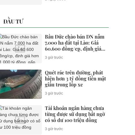
ĐẦU TƯ
Bầu Đức chào bán DN nắm
7.000 ha đất tại Lào: Giá
60.600 đồng/cp, định giá
hơn 11.000 tỷ đồng, gấp rưỡi
3 giờ trước
công ty của ông Trần Bá
Dương
Quét rác trên đường, phát
hiện hơn 3 tỷ đồng tiền mặt
giấu trong lốp xe
3 giờ trước
Tài khoản ngân hàng chưa
từng được sử dụng bất ngờ
có số dư 100 triệu đồng
3 giờ trước