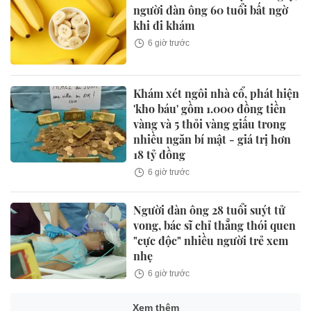
người đàn ông 60 tuổi bất ngờ
khi đi khám
6 giờ trước
Khám xét ngôi nhà cổ, phát hiện
'kho báu' gồm 1.000 đồng tiền
vàng và 5 thỏi vàng giấu trong
nhiều ngăn bí mật - giá trị hơn
18 tỷ đồng
6 giờ trước
Người đàn ông 28 tuổi suýt tử
vong, bác sĩ chỉ thẳng thói quen
"cực độc" nhiều người trẻ xem
nhẹ
6 giờ trước
Xem thêm