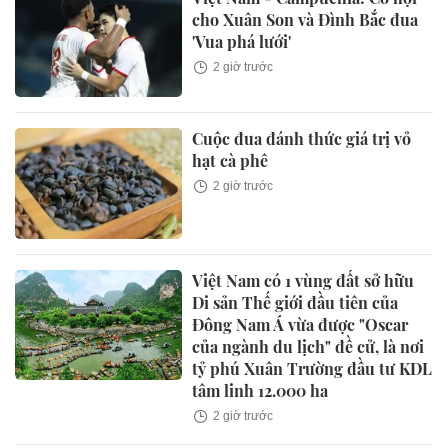
cho Xuân Son và Đình Bắc đua
'Vua phá lưới'
2 giờ trước
Cuộc đua đánh thức giá trị vỏ
hạt cà phê
2 giờ trước
Việt Nam có 1 vùng đất sở hữu
Di sản Thế giới đầu tiên của
Đông Nam Á vừa được "Oscar
của ngành du lịch" đề cử, là nơi
tỷ phú Xuân Trường đầu tư KDL
tâm linh 12.000 ha
2 giờ trước