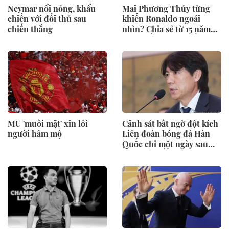
Neymar nổi nóng, khẩu
Mai Phương Thúy từng
chiến với đối thủ sau
khiến Ronaldo ngoái
chiến thắng
nhìn? Chia sẻ từ 15 năm
trước bất ngờ gây sốt trở
lại
MU 'muối mặt' xin lỗi
Cảnh sát bất ngờ đột kích
người hâm mộ
Liên đoàn bóng đá Hàn
Quốc chỉ một ngày sau
khi thẩm vấn cựu HLV
trưởng Hong Myung-bo