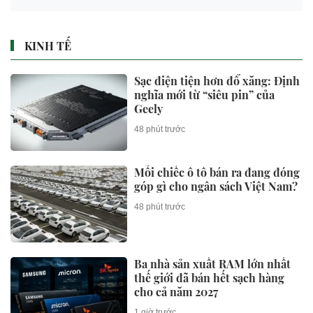
KINH TẾ
Sạc điện tiện hơn đổ xăng: Định
nghĩa mới từ “siêu pin” của
Geely
48 phút trước
Mỗi chiếc ô tô bán ra đang đóng
góp gì cho ngân sách Việt Nam?
48 phút trước
Ba nhà sản xuất RAM lớn nhất
thế giới đã bán hết sạch hàng
cho cả năm 2027
1 giờ trước