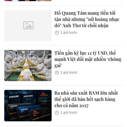
Hồ Quang Tám mang tiền tới
tận nhà nhưng "nữ hoàng nhạc
đỏ" Anh Thơ từ chối nhận
1 giờ trước
Tiến gần kỷ lục 12 tỷ USD, thế
mạnh Việt đối mặt nhiều ‘chông
gai’
1 giờ trước
Ba nhà sản xuất RAM lớn nhất
thế giới đã bán hết sạch hàng
cho cả năm 2027
1 giờ trước