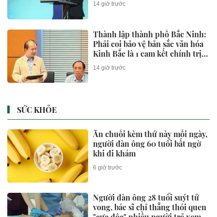
14 giờ trước
Thành lập thành phố Bắc Ninh:
Phải coi bảo vệ bản sắc văn hóa
Kinh Bắc là 1 cam kết chính trị
và trách nhiệm pháp lý lâu dài
14 giờ trước
SỨC KHỎE
Ăn chuối kèm thứ này mỗi ngày,
người đàn ông 60 tuổi bất ngờ
khi đi khám
6 giờ trước
Người đàn ông 28 tuổi suýt tử
vong, bác sĩ chỉ thẳng thói quen
"cực độc" nhiều người trẻ xem