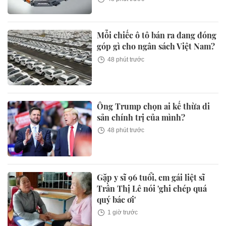
Mỗi chiếc ô tô bán ra đang đóng
góp gì cho ngân sách Việt Nam?
48 phút trước
Ông Trump chọn ai kế thừa di
sản chính trị của mình?
48 phút trước
Gặp y sĩ 96 tuổi, em gái liệt sĩ
Trần Thị Lê nói 'ghi chép quá
quý bác ơi'
1 giờ trước