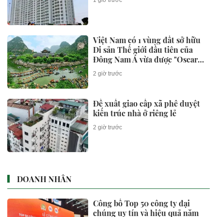
1 giờ trước
Việt Nam có 1 vùng đất sở hữu
Di sản Thế giới đầu tiên của
Đông Nam Á vừa được "Oscar
của ngành du lịch" đề cử, là nơi
2 giờ trước
tỷ phú Xuân Trường đầu tư KDL
tâm linh 12.000 ha
Đề xuất giao cấp xã phê duyệt
kiến trúc nhà ở riêng lẻ
2 giờ trước
DOANH NHÂN
Công bố Top 50 công ty đại
chúng uy tín và hiệu quả năm