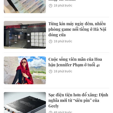
18 phút trước
Từng kín máy ngày đêm, nhiều
phòng game nổi tiếng ở Hà Nội
đóng cửa
18 phút trước
Cuộc sống viên mãn của Hoa
hậu Jennifer Phạm ở tuổi 41
18 phút trước
Sạc điện tiện hơn đổ xăng: Định
nghĩa mới từ “siêu pin” của
Geely
48 phút trước