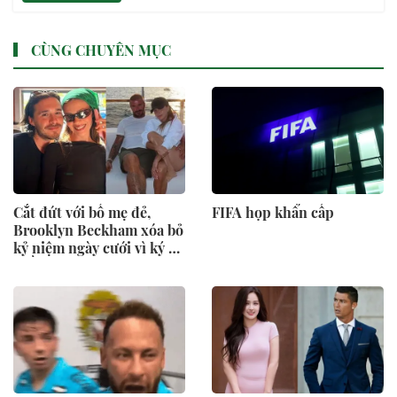
CÙNG CHUYÊN MỤC
Cắt đứt với bố mẹ đẻ,
FIFA họp khẩn cấp
Brooklyn Beckham xóa bỏ
kỷ niệm ngày cưới vì ký ức
buồn của vợ với Victoria
trong ngày cưới