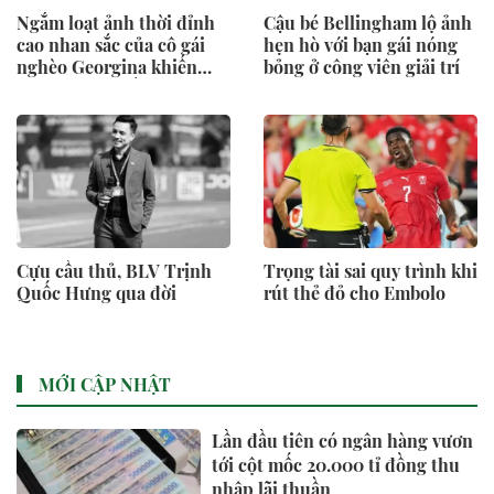
Ngắm loạt ảnh thời đỉnh
Cậu bé Bellingham lộ ảnh
cao nhan sắc của cô gái
hẹn hò với bạn gái nóng
nghèo Georgina khiến
bỏng ở công viên giải trí
Ronaldo say đắm, hiện tại
thay đổi ra sao mà bị miệt
thị ngoại hình?
Cựu cầu thủ, BLV Trịnh
Trọng tài sai quy trình khi
Quốc Hưng qua đời
rút thẻ đỏ cho Embolo
MỚI CẬP NHẬT
Lần đầu tiên có ngân hàng vươn
tới cột mốc 20.000 tỉ đồng thu
nhập lãi thuần