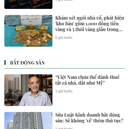
Khám xét ngôi nhà cổ, phát hiện
'kho báu' gồm 1.000 đồng tiền
vàng và 5 thỏi vàng giấu trong
nhiều ngăn bí mật - giá trị hơn
6 giờ trước
18 tỷ đồng
BẤT ĐỘNG SẢN
“Việt Nam chưa thể đánh thuế
tất cả nhà, đất như Mỹ”
1 giờ trước
Sửa Luật Kinh doanh bất động
sản: Sẽ không 'vẽ' thêm thủ tục?