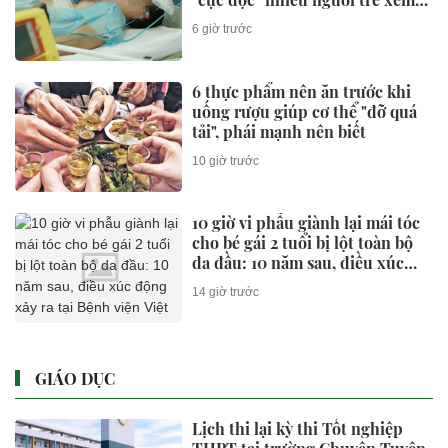
nhẹ
6 giờ trước
6 thực phẩm nên ăn trước khi
uống rượu giúp cơ thể "đỡ quá
tải", phái mạnh nên biết
10 giờ trước
10 giờ vi phẫu giành lại mái tóc
cho bé gái 2 tuổi bị lột toàn bộ
da đầu: 10 năm sau, điều xúc
động xảy ra tại Bệnh viện Việt
14 giờ trước
Đức
GIÁO DỤC
Lịch thi lại kỳ thi Tốt nghiệp