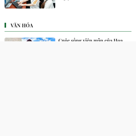
VĂN HÓA
Cuộc sống viên mãn của Hoa
hậu Jennifer Phạm ở tuổi 41
18 phút trước
Hồ Quang Tám mang tiền tới
tận nhà nhưng "nữ hoàng nhạc
đỏ" Anh Thơ từ chối nhận
1 giờ trước
Tài tử Hàn Quốc đến Việt Nam
vì Lý Nhã Kỳ, bị đuổi khỏi
showbiz vì làm điều cấm kỵ bây