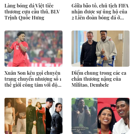
Làng bóng đá Việt tiếc
Giữa bão tố, chủ tịch FIFA
thương cựu cầu thủ, BLV
nhận được sự ủng hộ của
Trịnh Quốc Hưng
2 Liên đoàn bóng đá ở
Đông Nam Á
Xuân Son kêu gọi chuyên
Điểm chung trong các ca
trang chuyển nhượng số 1
chấn thương nặng của
thế giới công tâm với đội
Militao, Dembele
tuyển Việt Nam