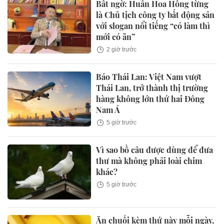
Bất ngờ: Huấn Hoa Hồng từng
là Chủ tịch công ty bất động sản
với slogan nổi tiếng “có làm thì
mới có ăn”
2 giờ trước
Báo Thái Lan: Việt Nam vượt
Thái Lan, trở thành thị trường
hàng không lớn thứ hai Đông
Nam Á
5 giờ trước
Vì sao bồ câu được dùng để đưa
thư mà không phải loài chim
khác?
5 giờ trước
Ăn chuối kèm thứ này mỗi ngày,