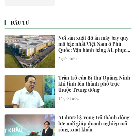
ĐẦU TƯ
Nơi sản xuất đồ ăn máy bay quy
mô bậc nhất Việt Nam ở Phú
Quốc: Vận hành bằng AI, phục
vụ 50 triệu khách
2 giờ trước
Trăn trở của Bí thư Quảng Ninh
khi tỉnh lên thành phố trực
thuộc Trung ương
14 giờ trước
AI được kỳ vọng trở thành động
lực mới giúp doanh nghiệp mở
rộng xuất khẩu