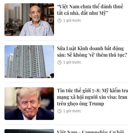
“Việt Nam chưa thể đánh thuế
tất cả nhà, đất như Mỹ”
1 giờ trước
Sửa Luật Kinh doanh bất động
sản: Sẽ không 'vẽ' thêm thủ tục?
1 giờ trước
Tin tức thế giới 7-8: Mỹ kiểm tra
mạng xã hội người xin visa; Iran
trêu ghẹo ông Trump
1 giờ trước
Việt Nam - Campuchia: Cơ hội