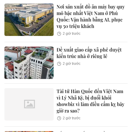
Nơi sản xuất đồ ăn máy bay quy
mô bậc nhất Việt Nam ở Phú
Quốc: Vận hành bằng AI, phục
vụ 50 triệu khách
2 giờ trước
Đề xuất giao cấp xã phê duyệt
kiến trúc nhà ở riêng lẻ
2 giờ trước
Tài tử Hàn Quốc đến Việt Nam
vì Lý Nhã Kỳ, bị đuổi khỏi
showbiz vì làm điều cấm kỵ bây
giờ ra sao?
2 giờ trước