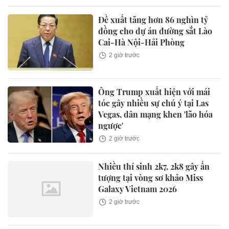
Đề xuất tăng hơn 86 nghìn tỷ
đồng cho dự án đường sắt Lào
Cai-Hà Nội-Hải Phòng
2 giờ trước
Ông Trump xuất hiện với mái
tóc gây nhiều sự chú ý tại Las
Vegas, dân mạng khen 'lão hóa
ngược'
2 giờ trước
Nhiều thí sinh 2k7, 2k8 gây ấn
tượng tại vòng sơ khảo Miss
Galaxy Vietnam 2026
2 giờ trước