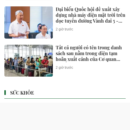
Đại biểu Quốc hội đề xuất xây
dựng nhà máy điện mặt trời trên
dọc tuyến đường Vành đai 5 -
Vùng Thủ đô Hà Nội
2 giờ trước
Tất cả người có tên trong danh
sách sau nằm trong diện tạm
hoãn xuất cảnh của Cơ quan
Thuế
2 giờ trước
SỨC KHỎE
Cuộc chạy đua khẩn cấp cứu
bệnh nhân ho ra hơn 2 lít máu
trong ít phút
2 giờ trước