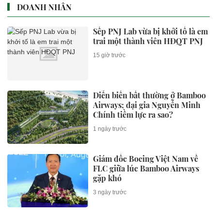
DOANH NHÂN
Sếp PNJ Lab vừa bị khởi tố là em
trai một thành viên HĐQT PNJ
15 giờ trước
Diễn biến bất thường ở Bamboo
Airways; đại gia Nguyễn Minh
Chính tiềm lực ra sao?
1 ngày trước
Giám đốc Boeing Việt Nam về
FLC giữa lúc Bamboo Airways
gặp khó
3 ngày trước