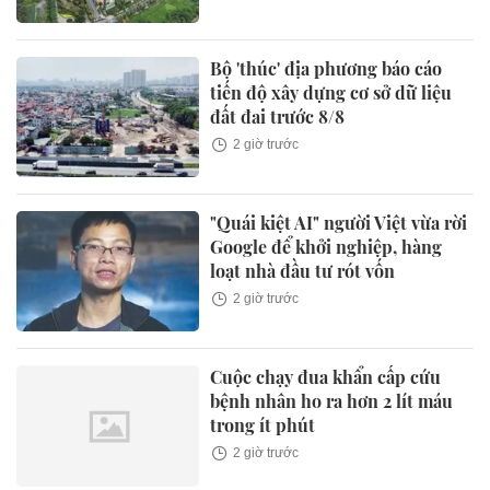
Bộ 'thúc' địa phương báo cáo
tiến độ xây dựng cơ sở dữ liệu
đất đai trước 8/8
2 giờ trước
"Quái kiệt AI" người Việt vừa rời
Google để khởi nghiệp, hàng
loạt nhà đầu tư rót vốn
2 giờ trước
Cuộc chạy đua khẩn cấp cứu
bệnh nhân ho ra hơn 2 lít máu
trong ít phút
2 giờ trước