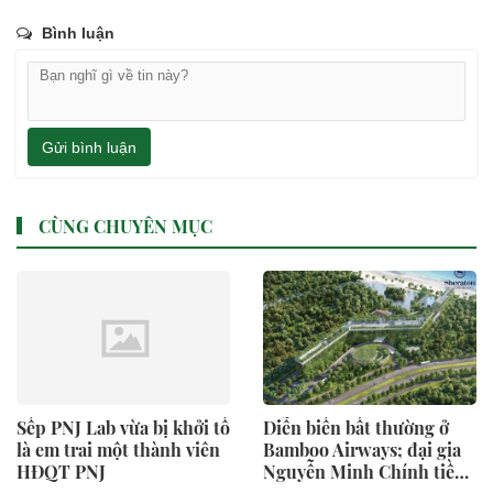
Bình luận
Gửi bình luận
CÙNG CHUYÊN MỤC
Sếp PNJ Lab vừa bị khởi tố
Diễn biến bất thường ở
là em trai một thành viên
Bamboo Airways; đại gia
HĐQT PNJ
Nguyễn Minh Chính tiềm