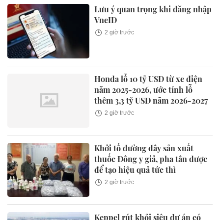
Lưu ý quan trọng khi đăng nhập
VneID
2 giờ trước
Honda lỗ 10 tỷ USD từ xe điện
năm 2025-2026, ước tính lỗ
thêm 3,3 tỷ USD năm 2026-2027
2 giờ trước
Khởi tố đường dây sản xuất
thuốc Đông y giả, pha tân dược
để tạo hiệu quả tức thì
2 giờ trước
Keppel rút khỏi siêu dự án có