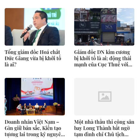
khởi tố
Tổng giám đốc Hoá chất
Giám đốc DN kim cương
Đức Giang vừa bị khởi tố
bị khởi tố là ai; động thái
là ai?
mạnh của Cục Thuế với
nửa triệu DN
Doanh nhân Việt Nam –
Một nhà thầu thi công sân
Gìn giữ bản sắc, Kiến tạo
bay Long Thành bất ngờ
tương lai trong kỷ nguyên
tạm đình chỉ Chủ tịch