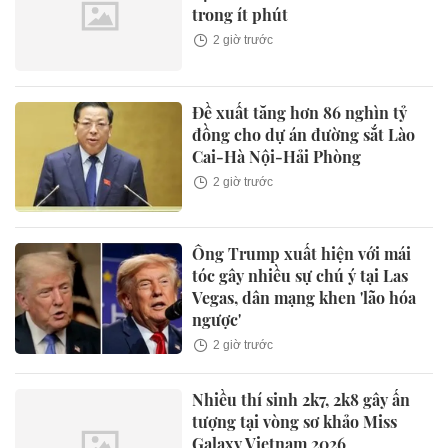
trong ít phút
2 giờ trước
Đề xuất tăng hơn 86 nghìn tỷ
đồng cho dự án đường sắt Lào
Cai-Hà Nội-Hải Phòng
2 giờ trước
Ông Trump xuất hiện với mái
tóc gây nhiều sự chú ý tại Las
Vegas, dân mạng khen 'lão hóa
ngược'
2 giờ trước
Nhiều thí sinh 2k7, 2k8 gây ấn
tượng tại vòng sơ khảo Miss
Galaxy Vietnam 2026