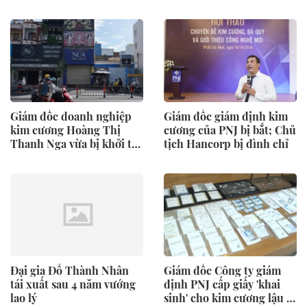
số
HĐQT
Giám đốc doanh nghiệp
Giám đốc giám định kim
kim cương Hoàng Thị
cương của PNJ bị bắt; Chủ
Thanh Nga vừa bị khởi tố
tịch Hancorp bị đình chỉ
là ai?
Đại gia Đỗ Thành Nhân
Giám đốc Công ty giám
tái xuất sau 4 năm vướng
định PNJ cấp giấy 'khai
lao lý
sinh' cho kim cương lậu là