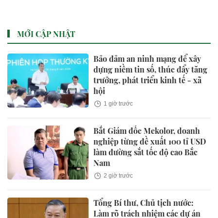
ai?
MỚI CẬP NHẬT
Bảo đảm an ninh mạng để xây
dựng niềm tin số, thúc đẩy tăng
trưởng, phát triển kinh tế - xã
hội
1 giờ trước
Bắt Giám đốc Mekolor, doanh
nghiệp từng đề xuất 100 tỉ USD
làm đường sắt tốc độ cao Bắc
Nam
2 giờ trước
Tổng Bí thư, Chủ tịch nước:
Làm rõ trách nhiệm các dự án