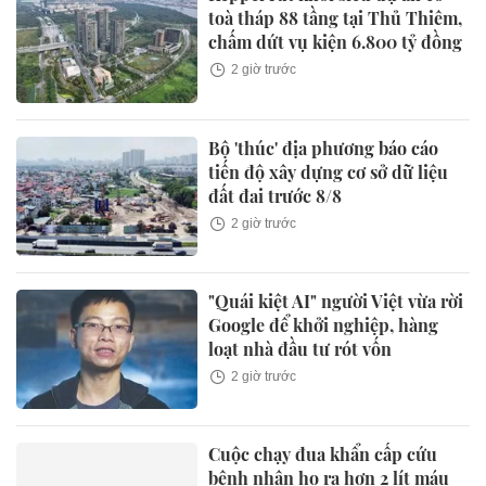
toà tháp 88 tầng tại Thủ Thiêm,
chấm dứt vụ kiện 6.800 tỷ đồng
2 giờ trước
Bộ 'thúc' địa phương báo cáo
tiến độ xây dựng cơ sở dữ liệu
đất đai trước 8/8
2 giờ trước
"Quái kiệt AI" người Việt vừa rời
Google để khởi nghiệp, hàng
loạt nhà đầu tư rót vốn
2 giờ trước
Cuộc chạy đua khẩn cấp cứu
bệnh nhân ho ra hơn 2 lít máu