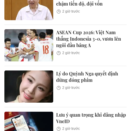
chậm tiến độ, đội vốn
2 giờ trước
ASEAN Cup 2026: Việt Nam
thắng Indonesia 3-0, vươn lên
ngôi đầu bảng A
2 giờ trước
Lý do Quỳnh Nga quyết định
dừng đóng phim
2 giờ trước
Lưu ý quan trọng khi đăng nhập
VneID
2 giờ trước