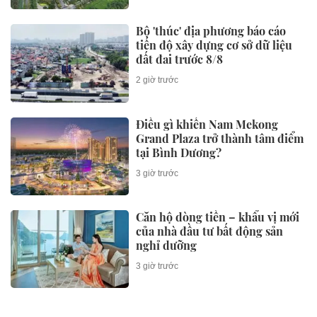
Bộ 'thúc' địa phương báo cáo
tiến độ xây dựng cơ sở dữ liệu
đất đai trước 8/8
2 giờ trước
Điều gì khiến Nam Mekong
Grand Plaza trở thành tâm điểm
tại Bình Dương?
3 giờ trước
Căn hộ dòng tiền – khẩu vị mới
của nhà đầu tư bất động sản
nghỉ dưỡng
3 giờ trước