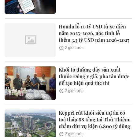
Honda lỗ 10 tỷ USD từ xe điện
năm 2025-2026, ước tính lỗ
thêm 3,3 tỷ USD năm 2026-2027
2 giờ trước
Khởi tố đường dây sản xuất
thuốc Đông y giả, pha tân dược
để tạo hiệu quả tức thì
2 giờ trước
Keppel rút khỏi siêu dự án có
toà tháp 88 tầng tại Thủ Thiêm,
chấm dứt vụ kiện 6.800 tỷ đồng
2 giờ trước