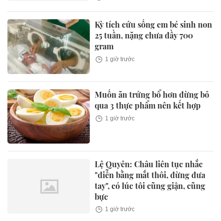
Kỳ tích cứu sống em bé sinh non
25 tuần, nặng chưa đầy 700
gram
1 giờ trước
Muốn ăn trứng bổ hơn đừng bỏ
qua 3 thực phẩm nên kết hợp
1 giờ trước
Lệ Quyên: Châu liên tục nhắc
"diễn bằng mắt thôi, đừng đưa
tay", có lúc tôi cũng giận, cũng
bực
1 giờ trước