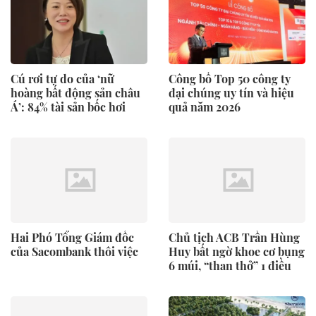
Cú rơi tự do của ‘nữ
Công bố Top 50 công ty
hoàng bất động sản châu
đại chúng uy tín và hiệu
Á’: 84% tài sản bốc hơi
quả năm 2026
Hai Phó Tổng Giám đốc
Chủ tịch ACB Trần Hùng
của Sacombank thôi việc
Huy bất ngờ khoe cơ bụng
6 múi, “than thở” 1 điều