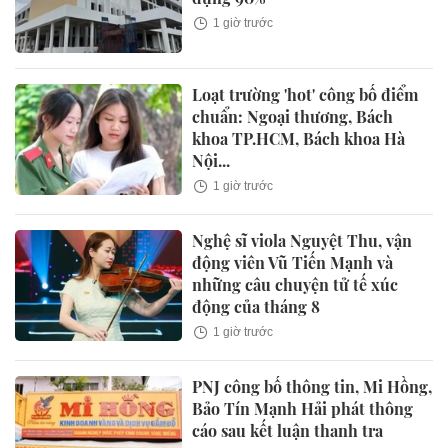
1 giờ trước
Loạt trường 'hot' công bố điểm
chuẩn: Ngoại thương, Bách
khoa TP.HCM, Bách khoa Hà
Nội...
1 giờ trước
Nghệ sĩ viola Nguyệt Thu, vận
động viên Vũ Tiến Mạnh và
những câu chuyện tử tế xúc
động của tháng 8
1 giờ trước
PNJ công bố thông tin, Mi Hồng,
Bảo Tín Mạnh Hải phát thông
cáo sau kết luận thanh tra