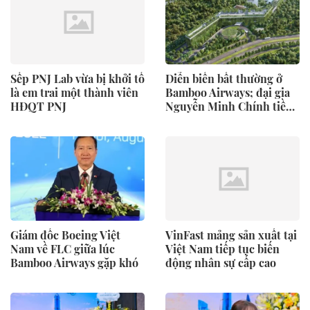
Sếp PNJ Lab vừa bị khởi tố
Diễn biến bất thường ở
là em trai một thành viên
Bamboo Airways; đại gia
HĐQT PNJ
Nguyễn Minh Chính tiềm
lực ra sao?
Giám đốc Boeing Việt
VinFast mảng sản xuất tại
Nam về FLC giữa lúc
Việt Nam tiếp tục biến
Bamboo Airways gặp khó
động nhân sự cấp cao