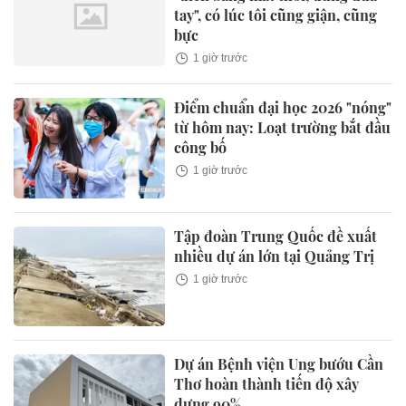
tay", có lúc tôi cũng giận, cũng
bực
1 giờ trước
Điểm chuẩn đại học 2026 "nóng"
từ hôm nay: Loạt trường bắt đầu
công bố
1 giờ trước
Tập đoàn Trung Quốc đề xuất
nhiều dự án lớn tại Quảng Trị
1 giờ trước
Dự án Bệnh viện Ung bướu Cần
Thơ hoàn thành tiến độ xây
dựng 90%