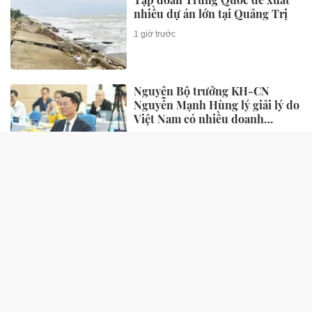
nhiều dự án lớn tại Quảng Trị
1 giờ trước
Nguyên Bộ trưởng KH-CN
Nguyễn Mạnh Hùng lý giải lý do
Việt Nam có nhiều doanh
nghiệp khởi nghiệp thành công,
2 giờ trước
nhưng lại ít doanh nghiệp thực
sự lớn
SỨC KHỎE
Kỳ tích cứu sống em bé sinh non
25 tuần, nặng chưa đầy 700
gram
1 giờ trước