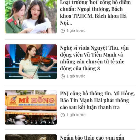
Loạt trường 'hot' công bố điểm
chuẩn: Ngoại thương, Bách
khoa TP.HCM, Bách khoa Hà
Nội...
1 giờ trước
Nghệ sĩ viola Nguyệt Thu, vận
động viên Vũ Tiến Mạnh và
những câu chuyện tử tế xúc
động của tháng 8
1 giờ trước
PNJ công bố thông tin, Mi Hồng,
Bảo Tín Mạnh Hải phát thông
cáo sau kết luận thanh tra
1 giờ trước
Ngắm bảo tháp cao 39m gắn