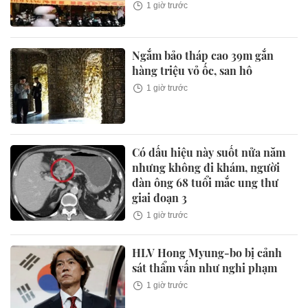
1 giờ trước
Ngắm bảo tháp cao 39m gắn
hàng triệu vỏ ốc, san hô
1 giờ trước
Có dấu hiệu này suốt nửa năm
nhưng không đi khám, người
đàn ông 68 tuổi mắc ung thư
giai đoạn 3
1 giờ trước
HLV Hong Myung-bo bị cảnh
sát thẩm vấn như nghi phạm
1 giờ trước