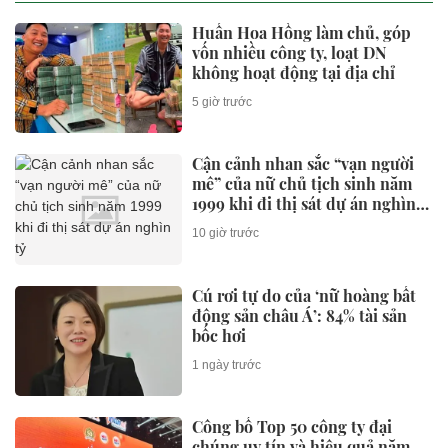
Huấn Hoa Hồng làm chủ, góp
vốn nhiều công ty, loạt DN
không hoạt động tại địa chỉ
5 giờ trước
Cận cảnh nhan sắc “vạn người
mê” của nữ chủ tịch sinh năm
1999 khi đi thị sát dự án nghìn
tỷ
10 giờ trước
Cú rơi tự do của ‘nữ hoàng bất
động sản châu Á’: 84% tài sản
bốc hơi
1 ngày trước
Công bố Top 50 công ty đại
chúng uy tín và hiệu quả năm