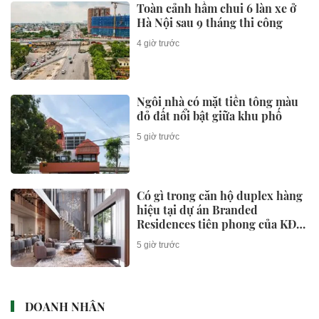
Toàn cảnh hầm chui 6 làn xe ở
Hà Nội sau 9 tháng thi công
4 giờ trước
Ngôi nhà có mặt tiền tông màu
đỏ đất nổi bật giữa khu phố
5 giờ trước
Có gì trong căn hộ duplex hàng
hiệu tại dự án Branded
Residences tiên phong của KĐT
Ciputra?
5 giờ trước
DOANH NHÂN