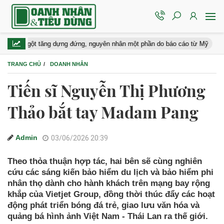
ngột tăng dựng đứng, nguyên nhân một phần do báo cáo từ Mỹ
Tang
TRANG CHỦ
DOANH NHÂN
Tiến sĩ Nguyễn Thị Phương
Thảo bắt tay Madam Pang
Admin
03/06/2026 20:39
Theo thỏa thuận hợp tác, hai bên sẽ cùng nghiên
cứu các sáng kiến bảo hiểm du lịch và bảo hiểm phi
nhân thọ dành cho hành khách trên mạng bay rộng
khắp của Vietjet Group, đồng thời thúc đẩy các hoạt
động phát triển bóng đá trẻ, giao lưu văn hóa và
quảng bá hình ảnh Việt Nam - Thái Lan ra thế giới.