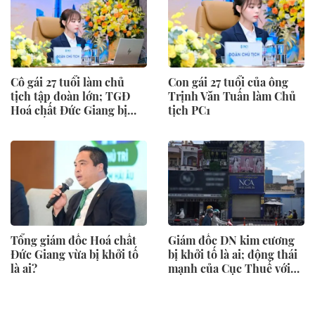
Cô gái 27 tuổi làm chủ
Con gái 27 tuổi của ông
tịch tập đoàn lớn; TGĐ
Trịnh Văn Tuấn làm Chủ
Hoá chất Đức Giang bị
tịch PC1
khởi tố
Tổng giám đốc Hoá chất
Giám đốc DN kim cương
Đức Giang vừa bị khởi tố
bị khởi tố là ai; động thái
là ai?
mạnh của Cục Thuế với
nửa triệu DN