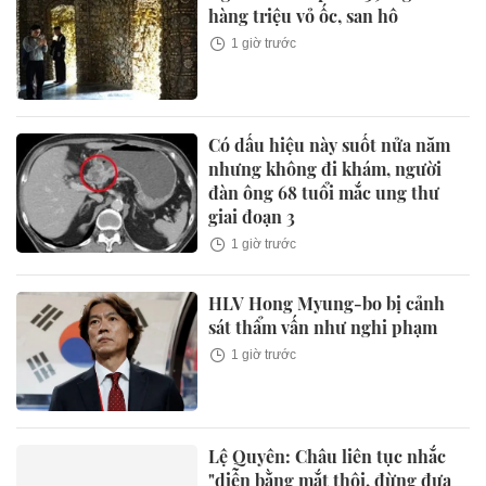
hàng triệu vỏ ốc, san hô
1 giờ trước
Có dấu hiệu này suốt nửa năm
nhưng không đi khám, người
đàn ông 68 tuổi mắc ung thư
giai đoạn 3
1 giờ trước
HLV Hong Myung-bo bị cảnh
sát thẩm vấn như nghi phạm
1 giờ trước
Lệ Quyên: Châu liên tục nhắc
"diễn bằng mắt thôi, đừng đưa