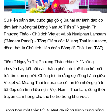
Sự kiện đánh dấu cuộc gặp gỡ giữa hai nữ lãnh đạo có
tầm ảnh hưởng tại Đông Nam Á: Tiến sĩ Nguyễn Thị
Phương Thảo - Chủ tịch Vietjet và bà Nualphan Lamsam
("Madam Pang") - Tổng Giám đốc Muang Thai Insurance,
đồng thời là Chủ tịch Liên đoàn Bóng đá Thái Lan (FAT).
Tiến sĩ Nguyễn Thị Phương Thảo chia sẻ: "Những
chuyến bay kết nối các thành phố, còn thể thao kết nối
trái tim con người. Chúng tôi tin rằng sự đồng hành giữa
Vietjet và Muang Thai Insurance sẽ lan tỏa những giá trị
tốt đẹp của tình hữu nghị Việt Nam - Thái Lan, đồng thời
truyền cảm hứng cho thế hệ trẻ trong khu vực".
Trong hơn một thập kỷ, Vietjet đã đồng hành cùng bóng