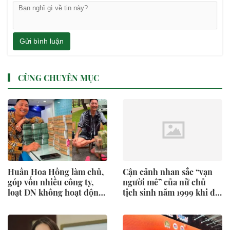
Gửi bình luận
CÙNG CHUYÊN MỤC
Huấn Hoa Hồng làm chủ,
Cận cảnh nhan sắc “vạn
góp vốn nhiều công ty,
người mê” của nữ chủ
loạt DN không hoạt động
tịch sinh năm 1999 khi đi
tại địa chỉ
thị sát dự án nghìn tỷ