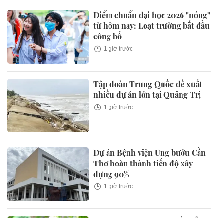
Điểm chuẩn đại học 2026 "nóng"
từ hôm nay: Loạt trường bắt đầu
công bố
1 giờ trước
Tập đoàn Trung Quốc đề xuất
nhiều dự án lớn tại Quảng Trị
1 giờ trước
Dự án Bệnh viện Ung bướu Cần
Thơ hoàn thành tiến độ xây
dựng 90%
1 giờ trước