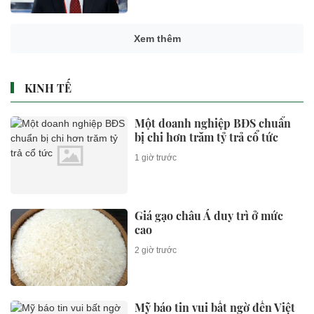
Xem thêm
KINH TẾ
Một doanh nghiệp BĐS chuẩn
bị chi hơn trăm tỷ trả cổ tức
1 giờ trước
Giá gạo châu Á duy trì ở mức
cao
2 giờ trước
Mỹ báo tin vui bất ngờ đến Việt