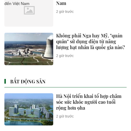
Nam
2 giờ trước
Không phải Nga hay Mỹ, "quán
quân" sử dụng điện từ năng
lượng hạt nhân là quốc gia nào?
2 giờ trước
BẤT ĐỘNG SẢN
Hà Nội triển khai tổ hợp chăm
sóc sức khỏe người cao tuổi
rộng hơn 9ha
2 giờ trước