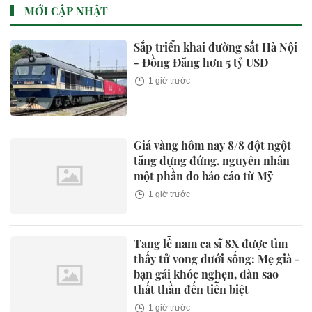
MỚI CẬP NHẬT
Sắp triển khai đường sắt Hà Nội
- Đồng Đăng hơn 5 tỷ USD
1 giờ trước
Giá vàng hôm nay 8/8 đột ngột
tăng dựng đứng, nguyên nhân
một phần do báo cáo từ Mỹ
1 giờ trước
Tang lễ nam ca sĩ 8X được tìm
thấy tử vong dưới sống: Mẹ già -
bạn gái khóc nghẹn, dàn sao
thất thần đến tiễn biệt
1 giờ trước