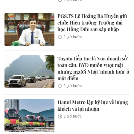
PGS.TS Lê Hoằng Bá Huyền giữ
chức Hiệu trưởng Trường đại
học Hồng Đức sau sáp nhập
1 giờ trước
Toyota tiếp tục là 'vua doanh số'
toàn cầu, BYD muốn vượt mặt
nhưng người Nhật 'nhanh hơn' ở
một điểm
1 giờ trước
Hanoi Metro lập kỷ lục về lượng
khách và lợi nhuận
1 giờ trước