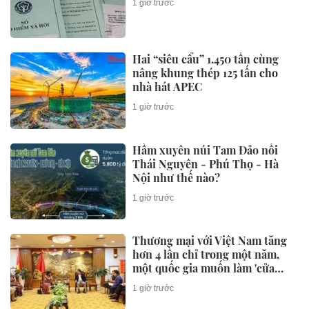
1 giờ trước
Hai “siêu cẩu” 1.450 tấn cùng
nâng khung thép 125 tấn cho
nhà hát APEC
1 giờ trước
Hầm xuyên núi Tam Đảo nối
Thái Nguyên - Phú Thọ - Hà
Nội như thế nào?
1 giờ trước
Thương mại với Việt Nam tăng
hơn 4 lần chỉ trong một năm,
một quốc gia muốn làm 'cửa
ngõ' cho doanh nghiệp Việt
1 giờ trước
bước vào thị trường 1,4 tỷ người