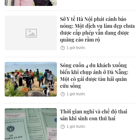
Sở Y tế Hà Nội phát cảnh báo
nóng: Một dịch vụ làm đẹp chưa
được cấp phép vẫn đang được
quảng cáo rầm rộ
1 giờ trước
Sóng cuốn 4 du khách xuống
biển khi chụp ảnh ở Đà Nẵng:
Một cô gái được tàu hải quân
cứu sống
1 giờ trước
Thời gian nghỉ và chế độ thai
sản khi sinh con thứ hai
1 giờ trước