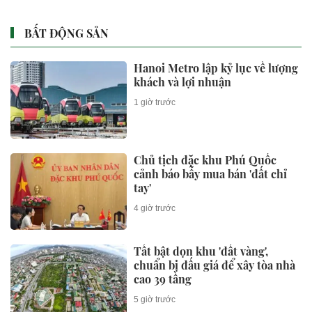
BẤT ĐỘNG SẢN
Hanoi Metro lập kỷ lục về lượng
khách và lợi nhuận
1 giờ trước
Chủ tịch đặc khu Phú Quốc
cảnh báo bẫy mua bán 'đất chỉ
tay'
4 giờ trước
Tất bật dọn khu 'đất vàng',
chuẩn bị đấu giá để xây tòa nhà
cao 39 tầng
5 giờ trước