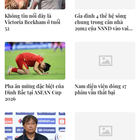
Không tin nổi đây là
Gia đình 4 thế hệ sống
Victoria Beckham ở tuổi
chung trong căn nhà
52
29m2 của NSND vào vai
“mẹ chồng khắc nghiệt
nhất Việt Nam”
Pha ăn mừng đặc biệt của
Nam diễn viên đóng 17
Đình Bắc tại ASEAN Cup
phim vẫn thất bại
2026