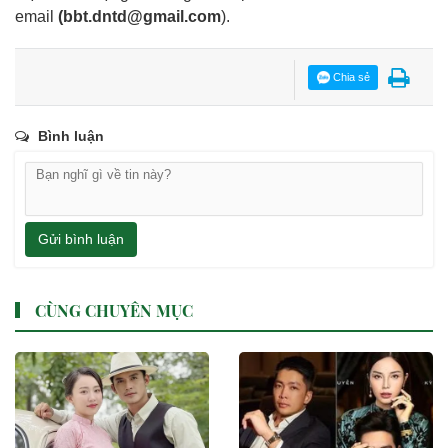
email
(
bbt.dntd@gmail.com
).
Chia sẻ
Bình luận
Gửi bình luận
CÙNG CHUYÊN MỤC