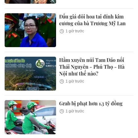
Đấu giá đôi hoa tai đính kim
cương của bà Trương Mỹ Lan
1 giờ trước
Hầm xuyên núi Tam Đảo nối
Thái Nguyên - Phú Thọ - Hà
Nội như thế nào?
1 giờ trước
Grab bị phạt hơn 1,3 tỷ đồng
1 giờ trước