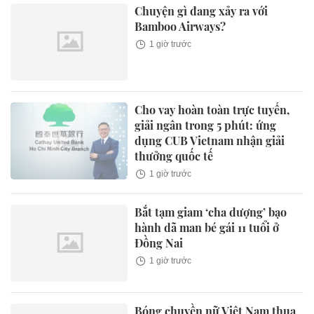
Chuyện gì đang xảy ra với
Bamboo Airways?
1 giờ trước
Cho vay hoàn toàn trực tuyến,
giải ngân trong 5 phút: ứng
dụng CUB Vietnam nhận giải
thưởng quốc tế
1 giờ trước
Bắt tạm giam ‘cha dượng’ bạo
hành dã man bé gái 11 tuổi ở
Đồng Nai
1 giờ trước
Bóng chuyền nữ Việt Nam thua