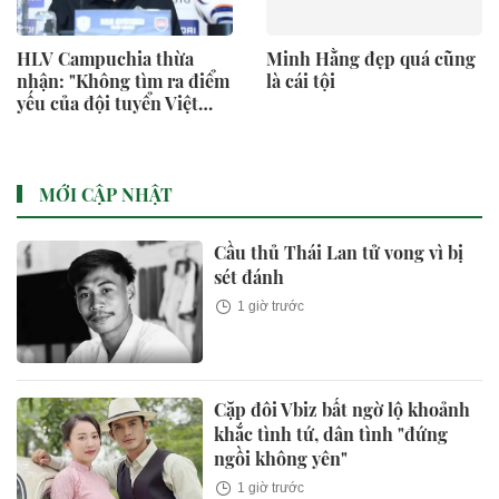
HLV Campuchia thừa
Minh Hằng đẹp quá cũng
nhận: "Không tìm ra điểm
là cái tội
yếu của đội tuyển Việt
Nam"
MỚI CẬP NHẬT
Cầu thủ Thái Lan tử vong vì bị
sét đánh
1 giờ trước
Cặp đôi Vbiz bất ngờ lộ khoảnh
khắc tình tứ, dân tình "đứng
ngồi không yên"
1 giờ trước