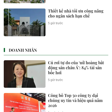
Thiết kế nhà tối ưu công năng
cho ngân sách hạn chế
5 giờ trước
DOANH NHÂN
Cú rơi tự do của ‘nữ hoàng bất
động sản châu Á’: 84% tài sản
bốc hơi
5 giờ trước
Công bố Top 50 công ty đại
chúng uy tín và hiệu quả năm
2026