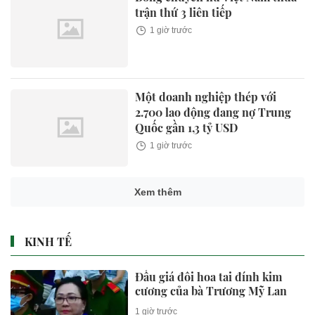
trận thứ 3 liên tiếp
1 giờ trước
Một doanh nghiệp thép với
2.700 lao động đang nợ Trung
Quốc gần 1,3 tỷ USD
1 giờ trước
Xem thêm
KINH TẾ
Đấu giá đôi hoa tai đính kim
cương của bà Trương Mỹ Lan
1 giờ trước