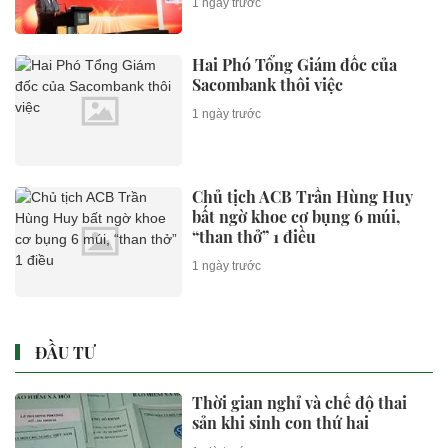
1 ngày trước
Hai Phó Tổng Giám đốc của
Sacombank thôi việc
1 ngày trước
Chủ tịch ACB Trần Hùng Huy
bất ngờ khoe cơ bụng 6 múi,
“than thở” 1 điều
1 ngày trước
ĐẦU TƯ
Thời gian nghỉ và chế độ thai
sản khi sinh con thứ hai