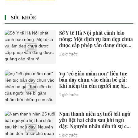
tiêu dùng
SỨC KHỎE
Sở Y tế Hà Nội phát cảnh báo
nóng: Một dịch vụ làm đẹp chưa
được cấp phép vẫn đang được
quảng cáo rầm rộ
1 giờ trước
Vụ "cô giáo mầm non" liên tục
bắn dây chun vào chân bé gái:
Khi niềm tin của người mẹ bị
gặm nhấm bởi những con sâu
1 giờ trước
mọt
Nam thanh niên 25 tuổi bất ngờ
yếu liệt hai chân sau khi ngủ
dậy: Nguyên nhân đến từ sự chủ
quan
5 giờ trước