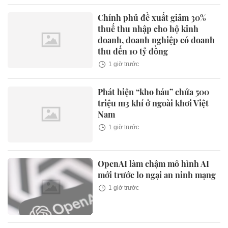
Chính phủ đề xuất giảm 30%
thuế thu nhập cho hộ kinh
doanh, doanh nghiệp có doanh
thu đến 10 tỷ đồng
1 giờ trước
Phát hiện “kho báu” chứa 500
triệu m3 khí ở ngoài khơi Việt
Nam
1 giờ trước
OpenAI làm chậm mô hình AI
mới trước lo ngại an ninh mạng
1 giờ trước