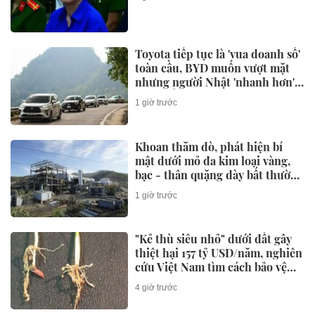
Toyota tiếp tục là 'vua doanh số'
toàn cầu, BYD muốn vượt mặt
nhưng người Nhật 'nhanh hơn' ở
một điểm
1 giờ trước
Khoan thăm dò, phát hiện bí
mật dưới mỏ đa kim loại vàng,
bạc - thân quặng dày bất thường
hé lộ dư địa khai thác lớn
1 giờ trước
"Kẻ thù siêu nhỏ" dưới đất gây
thiệt hại 157 tỷ USD/năm, nghiên
cứu Việt Nam tìm cách bảo vệ
cây lúa
4 giờ trước