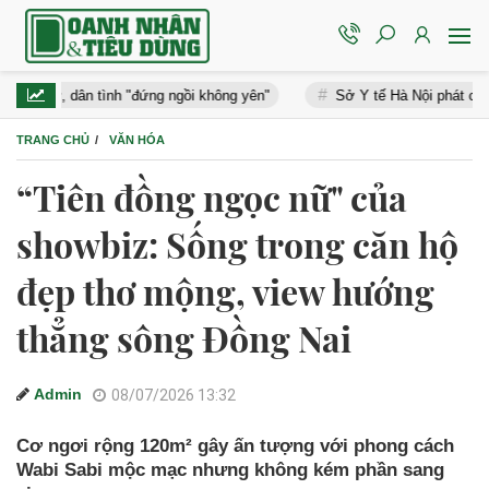
ân tình "đứng ngồi không yên"
Sở Y tế Hà Nội phát cảnh báo nóng:
TRANG CHỦ
VĂN HÓA
“Tiên đồng ngọc nữ" của
showbiz: Sống trong căn hộ
đẹp thơ mộng, view hướng
thẳng sông Đồng Nai
Admin
08/07/2026 13:32
Cơ ngơi rộng 120m² gây ấn tượng với phong cách
Wabi Sabi mộc mạc nhưng không kém phần sang