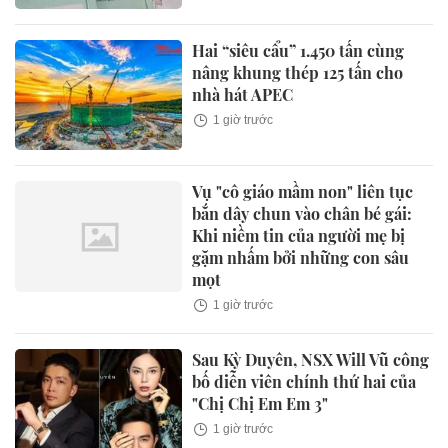
Hai “siêu cẩu” 1.450 tấn cùng
nâng khung thép 125 tấn cho
nhà hát APEC
1 giờ trước
Vụ "cô giáo mầm non" liên tục
bắn dây chun vào chân bé gái:
Khi niềm tin của người mẹ bị
gặm nhấm bởi những con sâu
mọt
1 giờ trước
Sau Kỳ Duyên, NSX Will Vũ công
bố diễn viên chính thứ hai của
"Chị Chị Em Em 3"
1 giờ trước