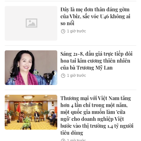
Đây là mẹ đơn thân đáng gờm
của Vbiz, sắc vóc U46 không ai
so nổi
1 giờ trước
Sáng 21-8, đấu giá trực tiếp đôi
hoa tai kim cương thiên nhiên
của bà Trương Mỹ Lan
1 giờ trước
Thương mại với Việt Nam tăng
hơn 4 lần chỉ trong một năm,
một quốc gia muốn làm 'cửa
ngõ' cho doanh nghiệp Việt
bước vào thị trường 1,4 tỷ người
tiêu dùng
1 giờ trước