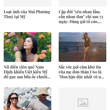
Loạt ảnh của Mai Phương
Cặp đôi "yêu nhau lắm,
Thuý tại Mỹ
cắn nhau đau" chỉ sau 72
ngày: Đàng gái tố cáo,
đàng trai đưa ra tòa!
Nữ diễn viên quê Nam
Sắc vóc gợi cảm khó tin
Định khiến Việt kiều Mỹ
của mẹ đơn thân U60 là
đổ gục sau bữa ốc chuối
"Hoa hậu độc nhất vô nhị
đậu, hỏi cưới luôn
Việt Nam"