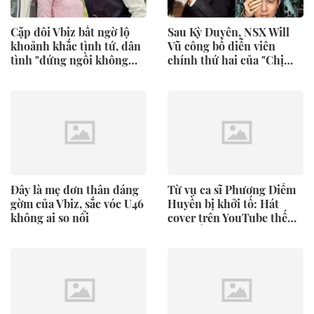
Cặp đôi Vbiz bất ngờ lộ
Sau Kỳ Duyên, NSX Will
khoảnh khắc tình tứ, dân
Vũ công bố diễn viên
tình "đứng ngồi không
chính thứ hai của "Chị
yên"
Chị Em Em 3"
Đây là mẹ đơn thân đáng
Từ vụ ca sĩ Phương Diễm
gờm của Vbiz, sắc vóc U46
Huyền bị khởi tố: Hát
không ai so nổi
cover trên YouTube thế
nào để không vướng bản
quyền?