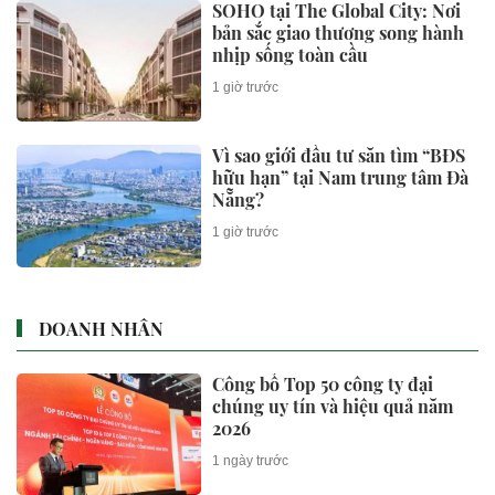
SOHO tại The Global City: Nơi
bản sắc giao thương song hành
nhịp sống toàn cầu
1 giờ trước
Vì sao giới đầu tư săn tìm “BĐS
hữu hạn” tại Nam trung tâm Đà
Nẵng?
1 giờ trước
DOANH NHÂN
Công bố Top 50 công ty đại
chúng uy tín và hiệu quả năm
2026
1 ngày trước