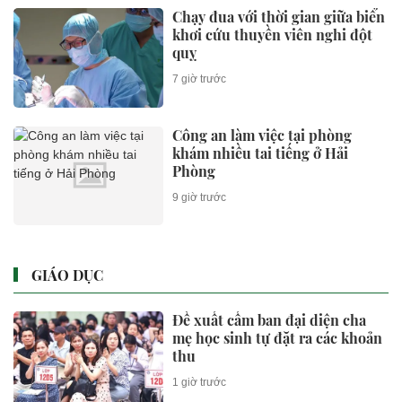
Chạy đua với thời gian giữa biển
khơi cứu thuyền viên nghi đột
quỵ
7 giờ trước
Công an làm việc tại phòng
khám nhiều tai tiếng ở Hải
Phòng
9 giờ trước
GIÁO DỤC
Đề xuất cấm ban đại diện cha
mẹ học sinh tự đặt ra các khoản
thu
1 giờ trước