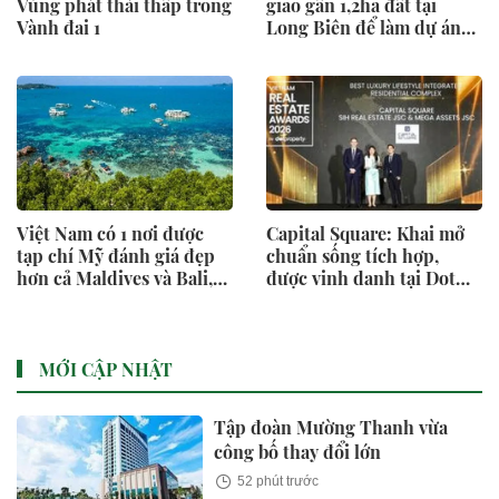
Vùng phát thải thấp trong
giao gần 1,2ha đất tại
Vành đai 1
Long Biên để làm dự án
nhà ở xã hội và thương
mại
Việt Nam có 1 nơi được
Capital Square: Khai mở
tạp chí Mỹ đánh giá đẹp
chuẩn sống tích hợp,
hơn cả Maldives và Bali,
được vinh danh tại Dot
được hàng loạt “ông lớn”
Property Vietnam 2026
Sun Group, Vingroup,
BIM Group... chọn làm
điểm đến
MỚI CẬP NHẬT
Tập đoàn Mường Thanh vừa
công bố thay đổi lớn
52 phút trước