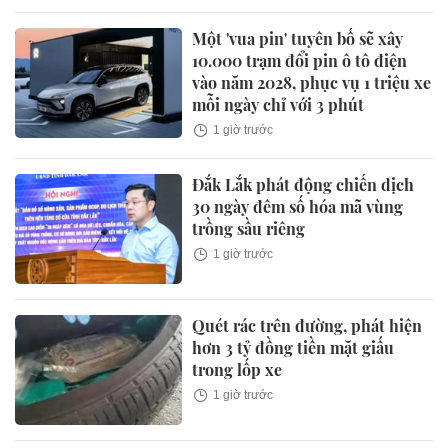
Một 'vua pin' tuyên bố sẽ xây
10.000 trạm đổi pin ô tô điện
vào năm 2028, phục vụ 1 triệu xe
mỗi ngày chỉ với 3 phút
1 giờ trước
Đắk Lắk phát động chiến dịch
30 ngày đêm số hóa mã vùng
trồng sầu riêng
1 giờ trước
Quét rác trên đường, phát hiện
hơn 3 tỷ đồng tiền mặt giấu
trong lốp xe
1 giờ trước