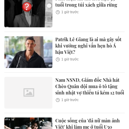
tuổi trong túi xách giữa rừng
1 giờ trước
Patrik Lê Giang là ai mà gây sốt
khi vướng nghi vấn hẹn hò Á
hậu Việt?
1 giờ trước
Nam NSND, Giám đốc Nhà hát
Chèo Quân đội mua ô tô tặng
sinh nhật vợ thiếu tá kém 12 tuổi
1 giờ trước
Cuộc sống của 'đả nữ màn ảnh
Việt' khi làm mẹ ở tuổi U50