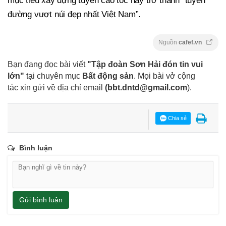
mục tiêu xây dựng tuyến cao tốc này trở thành “tuyến
đường vượt núi đẹp nhất Việt Nam”.
Nguồn
cafef.vn
Bạn đang đọc bài viết
"Tập đoàn Sơn Hải đón tin vui
lớn"
tại chuyên mục
Bất động sản
. Mọi bài vở cộng
tác xin gửi về địa chỉ email
(
bbt.dntd@gmail.com
).
Chia sẻ
Bình luận
Gửi bình luận