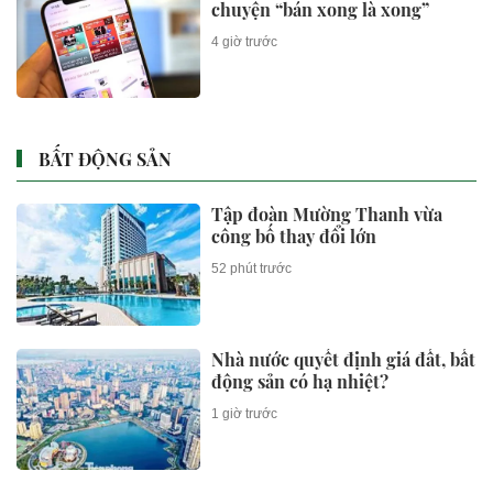
chuyện “bán xong là xong”
4 giờ trước
BẤT ĐỘNG SẢN
Tập đoàn Mường Thanh vừa
công bố thay đổi lớn
52 phút trước
Nhà nước quyết định giá đất, bất
động sản có hạ nhiệt?
1 giờ trước