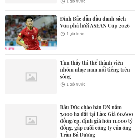
1 giờ trước
Đình Bắc dẫn đầu danh sách
Vua phá lưới ASEAN Cup 2026
1 giờ trước
Tìm thấy thi thể thành viên
nhóm nhạc nam nổi tiếng trên
sông
1 giờ trước
Bầu Đức chào bán DN nắm
7.000 ha đất tại Lào: Giá 60.600
đồng/cp, định giá hơn 11.000 tỷ
đồng, gấp rưỡi công ty của ông
Trần Bá Dương