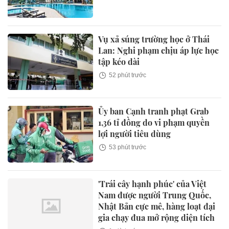
Vụ xả súng trường học ở Thái
Lan: Nghi phạm chịu áp lực học
tập kéo dài
52 phút trước
Ủy ban Cạnh tranh phạt Grab
1,36 tỉ đồng do vi phạm quyền
lợi người tiêu dùng
53 phút trước
'Trái cây hạnh phúc' của Việt
Nam được người Trung Quốc,
Nhật Bản cực mê, hàng loạt đại
gia chạy đua mở rộng diện tích