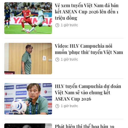
Vé xem tuyển Việt Nam đá bán
kết ASEAN Cup 2026 lên đến 1
triệu đồng
1 giờ trước
Video: HLV Campuchia nói
muốn 'phục thù' tuyển Việt Nam
1 giờ trước
HLV tuyển Campuchia dự đoán
Việt Nam sẽ vào chung kết
ASEAN Cup 2026
1 giờ trước
Phát hiện thi thể hoa hậu 39