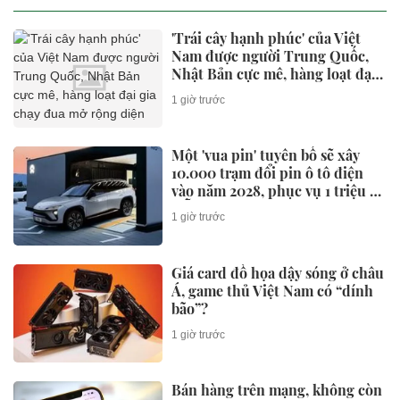
'Trái cây hạnh phúc' của Việt
Nam được người Trung Quốc,
Nhật Bản cực mê, hàng loạt đại
gia chạy đua mở rộng diện tích
1 giờ trước
Một 'vua pin' tuyên bố sẽ xây
10.000 trạm đổi pin ô tô điện
vào năm 2028, phục vụ 1 triệu xe
mỗi ngày chỉ với 3 phút
1 giờ trước
Giá card đồ họa dậy sóng ở châu
Á, game thủ Việt Nam có “dính
bão”?
1 giờ trước
Bán hàng trên mạng, không còn