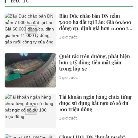
ĐẦU TƯ
Bầu Đức chào bán DN nắm
7.000 ha đất tại Lào: Giá 60.600
đồng/cp, định giá hơn 11.000 tỷ
đồng, gấp rưỡi công ty của ông
1 giờ trước
Trần Bá Dương
Quét rác trên đường, phát hiện
hơn 3 tỷ đồng tiền mặt giấu
trong lốp xe
1 giờ trước
Tài khoản ngân hàng chưa từng
được sử dụng bất ngờ có số dư
100 triệu đồng
1 giờ trước
Cùng LHQ, DN "huyết mạch"