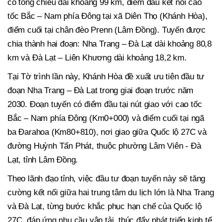
có tổng chiều dài khoảng 99 km, điểm đầu kết nối cao
tốc Bắc – Nam phía Đông tại xã Diên Thọ (Khánh Hòa),
điểm cuối tại chân đèo Prenn (Lâm Đồng). Tuyến được
chia thành hai đoạn: Nha Trang – Đà Lạt dài khoảng 80,8
km và Đà Lạt – Liên Khương dài khoảng 18,2 km.
Tại Tờ trình lần này, Khánh Hòa đề xuất ưu tiên đầu tư
đoạn Nha Trang – Đà Lạt trong giai đoạn trước năm
2030. Đoạn tuyến có điểm đầu tại nút giao với cao tốc
Bắc – Nam phía Đông (Km0+000) và điểm cuối tại ngã
ba Đarahoa (Km80+810), nơi giao giữa Quốc lộ 27C và
đường Huỳnh Tấn Phát, thuộc phường Lâm Viên - Đà
Lạt, tỉnh Lâm Đồng.
Theo lãnh đạo tỉnh, việc đầu tư đoạn tuyến này sẽ tăng
cường kết nối giữa hai trung tâm du lịch lớn là Nha Trang
và Đà Lạt, từng bước khắc phục hạn chế của Quốc lộ
27C, đáp ứng nhu cầu vận tải, thúc đẩy phát triển kinh tế