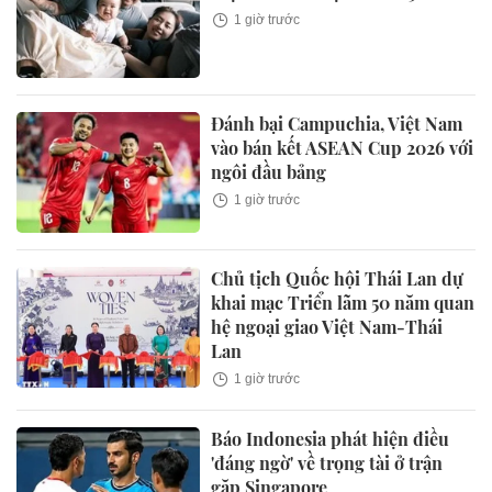
1 giờ trước
Đánh bại Campuchia, Việt Nam
vào bán kết ASEAN Cup 2026 với
ngôi đầu bảng
1 giờ trước
Chủ tịch Quốc hội Thái Lan dự
khai mạc Triển lãm 50 năm quan
hệ ngoại giao Việt Nam-Thái
Lan
1 giờ trước
Báo Indonesia phát hiện điều
'đáng ngờ' về trọng tài ở trận
gặp Singapore