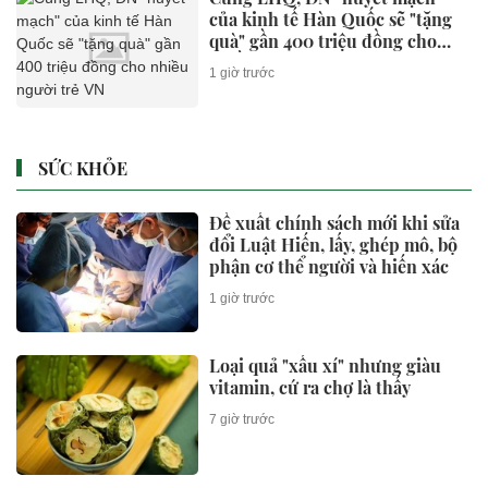
của kinh tế Hàn Quốc sẽ "tặng
quà" gần 400 triệu đồng cho
nhiều người trẻ VN
1 giờ trước
SỨC KHỎE
Đề xuất chính sách mới khi sửa
đổi Luật Hiến, lấy, ghép mô, bộ
phận cơ thể người và hiến xác
1 giờ trước
Loại quả "xấu xí" nhưng giàu
vitamin, cứ ra chợ là thấy
7 giờ trước