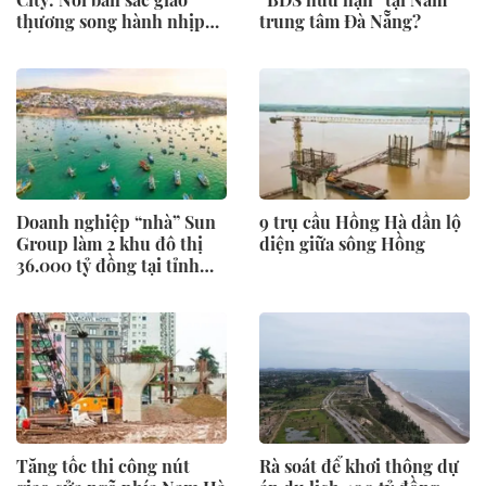
thương song hành nhịp
trung tâm Đà Nẵng?
sống toàn cầu
Doanh nghiệp “nhà” Sun
9 trụ cầu Hồng Hà dần lộ
Group làm 2 khu đô thị
diện giữa sông Hồng
36.000 tỷ đồng tại tỉnh
rộng nhất Việt Nam
Tăng tốc thi công nút
Rà soát để khơi thông dự