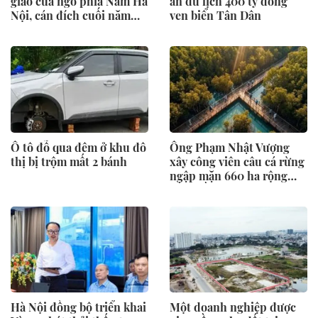
giao cửa ngõ phía Nam Hà
án du lịch 400 tỷ đồng
Nội, cán đích cuối năm
ven biển Tân Dân
2026
Ô tô đỗ qua đêm ở khu đô
Ông Phạm Nhật Vượng
thị bị trộm mất 2 bánh
xây công viên câu cá rừng
ngập mặn 660 ha rộng
gấp 3 lần ở Singapore
Hà Nội đồng bộ triển khai
Một doanh nghiệp được