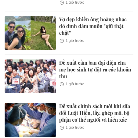
1 giờ trước
Vợ đẹp khiến ông hoàng nhạc
đỏ đình đám muốn "giữ thật
chặt"
1 giờ trước
Đề xuất cấm ban đại diện cha
mẹ học sinh tự đặt ra các khoản
thu
1 giờ trước
Đề xuất chính sách mới khi sửa
đổi Luật Hiến, lấy, ghép mô, bộ
phận cơ thể người và hiến xác
1 giờ trước