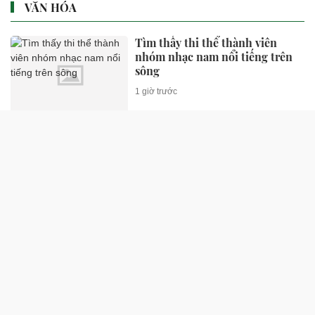
VĂN HÓA
Tìm thấy thi thể thành viên
nhóm nhạc nam nổi tiếng trên
sông
1 giờ trước
Vợ đẹp khiến ông hoàng nhạc
đỏ đình đám muốn "giữ thật
chặt"
1 giờ trước
Phát hiện thi thể hoa hậu 39
tuổi trong túi xách giữa rừng
1 giờ trước