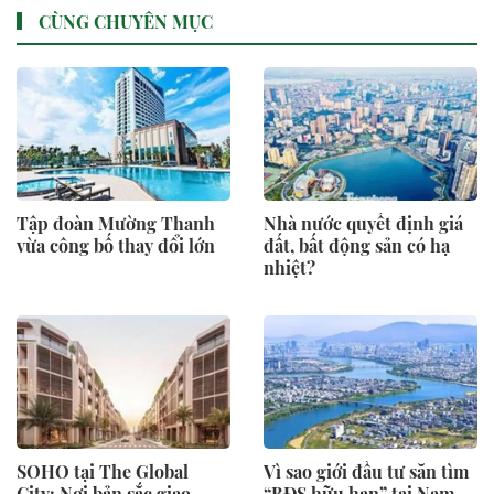
CÙNG CHUYÊN MỤC
Tập đoàn Mường Thanh
Nhà nước quyết định giá
vừa công bố thay đổi lớn
đất, bất động sản có hạ
nhiệt?
SOHO tại The Global
Vì sao giới đầu tư săn tìm
City: Nơi bản sắc giao
“BĐS hữu hạn” tại Nam