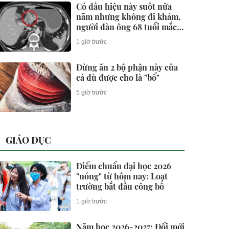
Có dấu hiệu này suốt nửa
năm nhưng không đi khám,
người đàn ông 68 tuổi mắc
ung thư giai đoạn 3
1 giờ trước
Đừng ăn 2 bộ phận này của
cá dù được cho là "bổ"
5 giờ trước
GIÁO DỤC
Điểm chuẩn đại học 2026
"nóng" từ hôm nay: Loạt
trường bắt đầu công bố
1 giờ trước
Năm học 2026-2027: Đổi mới