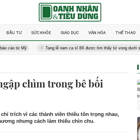
ĐẦU TƯ
SỨC KHỎE
GIÁO DỤC
VĂN HÓA
THỂ THAO
 từ Mỹ
Tang lễ nam ca sĩ 8X được tìm thấy tử vong dưới sống: Mẹ g
gập chìm trong bê bối
ỉ trích vì các thành viên thiếu tôn trọng nhau,
phương nhưng cách làm thiếu chỉn chu.