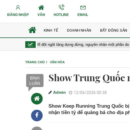
ĐĂNG NHẬP
VĂN
HOTLINE
EMAIL
KINH TẾ
DOANH NHÂN
BẤT ĐỘNG SẢN
àng hôm nay 8/8 đột ngột tăng dựng đứng, nguyên nhân một phần do báo cáo
TRANG CHỦ
VĂN HÓA
Show Trung Quốc n
BÌNH
LUẬN
Admin
12/06/2026 00:38
Show Keep Running Trung Quốc bị ch
nhận tiền tỷ để quảng bá cho địa 