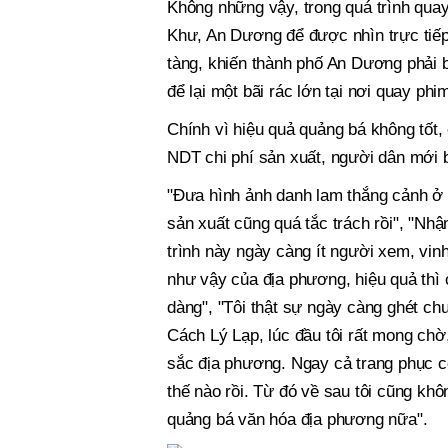
Không những vậy, trong quá trình qua
Khư, An Dương để được nhìn trực tiếp 
tàng, khiến thành phố An Dương phải 
để lại một bãi rác lớn tại nơi quay ph
Chính vì hiệu quả quảng bá không tốt, 
NDT chi phí sản xuất, người dân mới 
"Đưa hình ảnh danh lam thắng cảnh ở 
sản xuất cũng quá tắc trách rồi", "Nh
trình này ngày càng ít người xem, vin
như vậy của địa phương, hiệu quả thì 
dàng", "Tôi thật sự ngày càng ghét ch
Cách Lý Lạp, lúc đầu tôi rất mong chờ
sắc địa phương. Ngay cả trang phục c
thế nào rồi. Từ đó về sau tôi cũng khô
quảng bá văn hóa địa phương nữa".