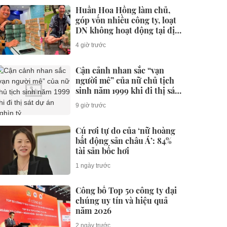
Huấn Hoa Hồng làm chủ,
góp vốn nhiều công ty, loạt
DN không hoạt động tại địa
chỉ
4 giờ trước
Cận cảnh nhan sắc “vạn
người mê” của nữ chủ tịch
sinh năm 1999 khi đi thị sát
dự án nghìn tỷ
9 giờ trước
Cú rơi tự do của ‘nữ hoàng
bất động sản châu Á’: 84%
tài sản bốc hơi
1 ngày trước
Công bố Top 50 công ty đại
chúng uy tín và hiệu quả
năm 2026
2 ngày trước