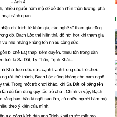
nh, nhiều người hâm mộ đổ xô đến nhìn thần tượng, phá
hoại cảnh quan.
hận chỉ trích từ khán giả, các nghệ sĩ tham gia cũng
ong đó, Bạch Lộc thể hiện thái độ hời hợt khi tham gia
m vụ nhẹ nhàng không tốn nhiều công sức.
 ngôn bị chê EQ thấp, kém duyên, thiếu tôn trọng đàn
n tuổi là Sa Dật, Lý Thần, Trịnh Khải...
nh Khải luôn dốc sức cạnh tranh trong các trò chơi.
 người thử thách, Bạch Lộc cũng không cho nam nghệ
y thế. Trong một trò chơi khác, khi Sa Dật xé bảng tên
u lần dù làm đúng quy tắc trò chơi. Chính vì vậy, Bạch
cho rằng bản thân là ngôi sao lớn, có nhiều người hâm mộ
iều theo ý kiến của mình.
iên tục công kích đàn anh Trịnh Khải trước mặt mọi