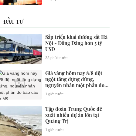
ĐẦU TƯ
Sắp triển khai đường sắt Hà
Nội - Đồng Đăng hơn 5 tỷ
USD
33 phút trước
Giá vàng hôm nay 8/8 đột
ngột tăng dựng đứng,
nguyên nhân một phần do
báo cáo từ Mỹ
1 giờ trước
Tập đoàn Trung Quốc đề
xuất nhiều dự án lớn tại
Quảng Trị
1 giờ trước