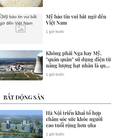
Mỹ báo tin vui bất ngờ đến
Việt Nam
1 giờ trước
Không phải Nga hay Mỹ,
"quán quân" sử dụng điện từ
năng lượng hạt nhân là quốc
gia nào?
1 giờ trước
BẤT ĐỘNG SẢN
Hà Nội triển khai tổ hợp
chăm sóc sức khỏe người
cao tuổi rộng hơn 9ha
1 giờ trước