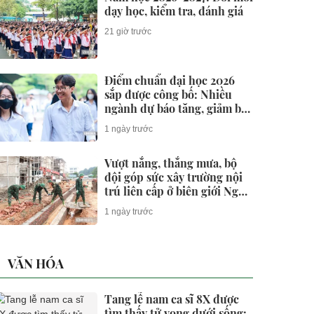
dạy học, kiểm tra, đánh giá
21 giờ trước
Điểm chuẩn đại học 2026
sắp được công bố: Nhiều
ngành dự báo tăng, giảm bất
ngờ
1 ngày trước
Vượt nắng, thắng mưa, bộ
đội góp sức xây trường nội
trú liên cấp ở biên giới Nghệ
An
1 ngày trước
VĂN HÓA
Tang lễ nam ca sĩ 8X được
tìm thấy tử vong dưới sống: