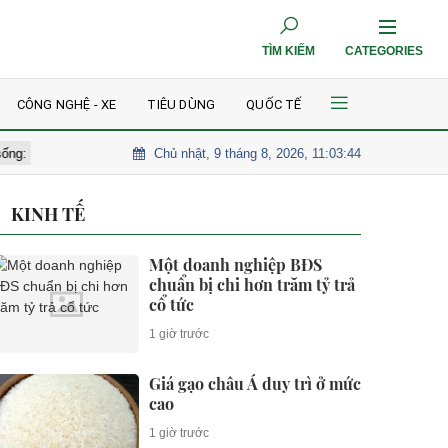
TÌM KIẾM
CATEGORIES
CÔNG NGHỆ - XE
TIÊU DÙNG
QUỐC TẾ
Chủ nhật, 9 tháng 8, 2026, 11:03:45
ià - bạn gái khóc nghẹn, dàn sao thất thần đến tiễn biệt
Kỳ tích c
KINH TẾ
Một doanh nghiệp BĐS
chuẩn bị chi hơn trăm tỷ trả
cổ tức
1 giờ trước
Giá gạo châu Á duy trì ở mức
cao
1 giờ trước