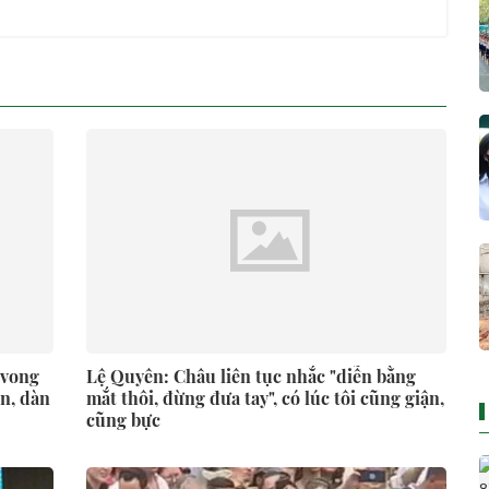
 vong
Lệ Quyên: Châu liên tục nhắc "diễn bằng
ẹn, dàn
mắt thôi, đừng đưa tay", có lúc tôi cũng giận,
cũng bực