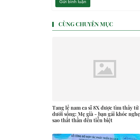
Gửi bình luận
CÙNG CHUYÊN MỤC
Tang lễ nam ca sĩ 8X được tìm thấy tử
dưới sống: Mẹ già - bạn gái khóc ngh
sao thất thần đến tiễn biệt