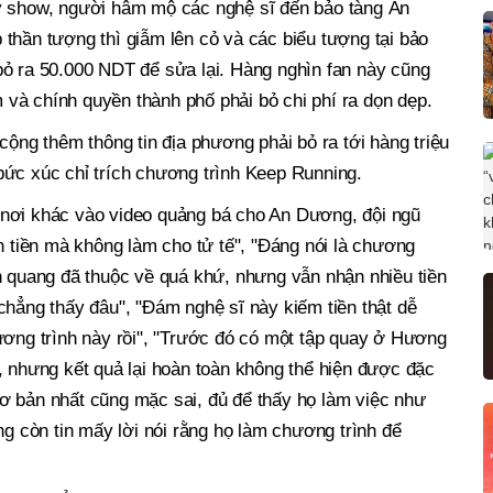
y show, người hâm mộ các nghệ sĩ đến bảo tàng Ân
thần tượng thì giẫm lên cỏ và các biểu tượng tại bảo
bỏ ra 50.000 NDT để sửa lại. Hàng nghìn fan này cũng
im và chính quyền thành phố phải bỏ chi phí ra dọn dẹp.
cộng thêm thông tin địa phương phải bỏ ra tới hàng triệu
bức xúc chỉ trích chương trình Keep Running.
nơi khác vào video quảng bá cho An Dương, đội ngũ
ận tiền mà không làm cho tử tế", "Đáng nói là chương
h quang đã thuộc về quá khứ, nhưng vẫn nhận nhiều tiền
chẳng thấy đâu", "Đám nghệ sĩ này kiếm tiền thật dễ
ương trình này rồi", "Trước đó có một tập quay ở Hương
, nhưng kết quả lại hoàn toàn không thể hiện được đặc
ơ bản nhất cũng mặc sai, đủ để thấy họ làm việc như
ng còn tin mấy lời nói rằng họ làm chương trình để