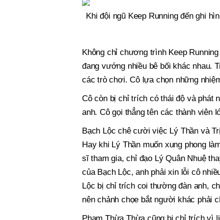
Khi đội ngũ Keep Running đến ghi hì
Không chỉ chương trình Keep Running n
đang vướng nhiều bê bối khác nhau. Tr
các trò chơi. Cô lựa chọn những nhiệ
Cô còn bị chỉ trích có thái độ và phát
anh. Cô gọi thẳng tên các thành viên lớ
Bạch Lộc chê cười việc Lý Thần và Trị
Hay khi Lý Thần muốn xung phong làm
sĩ tham gia, chỉ đạo Lý Quân Nhuệ tha
của Bạch Lộc, anh phải xin lỗi cô nhiề
Lộc bị chỉ trích coi thường đàn anh, 
nên chảnh chọe bắt người khác phải ch
Phạm Thừa Thừa cũng bị chỉ trích vì l