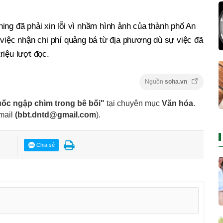
ing đã phải xin lỗi vì nhầm hình ảnh của thành phố An
 việc nhận chi phí quảng bá từ địa phương dù sự việc đã
riệu lượt đọc.
Nguồn
soha.vn
ốc ngập chìm trong bê bối"
tại chuyên mục
Văn hóa
.
mail
(
bbt.dntd@gmail.com
).
Chia sẻ