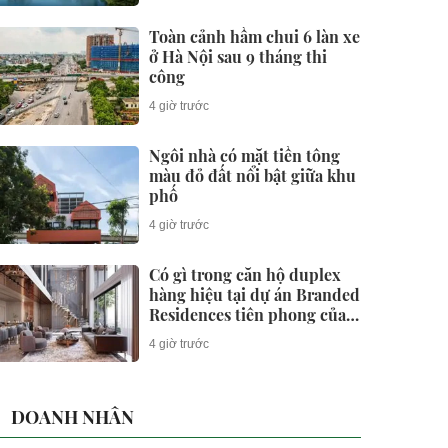
Toàn cảnh hầm chui 6 làn xe
ở Hà Nội sau 9 tháng thi
công
4 giờ trước
Ngôi nhà có mặt tiền tông
màu đỏ đất nổi bật giữa khu
phố
4 giờ trước
Có gì trong căn hộ duplex
hàng hiệu tại dự án Branded
Residences tiên phong của
KĐT Ciputra?
4 giờ trước
DOANH NHÂN