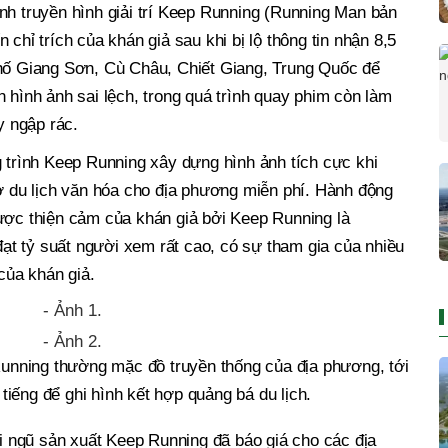
nh truyền hình giải trí Keep Running (Running Man bản
chỉ trích của khán giả sau khi bị lộ thông tin nhận 8,5
phố Giang Sơn, Cù Châu, Chiết Giang, Trung Quốc để
 hình ảnh sai lệch, trong quá trình quay phim còn làm
y ngập rác.
rình Keep Running xây dựng hình ảnh tích cực khi
rợ du lịch văn hóa cho địa phương miễn phí. Hành động
được thiện cảm của khán giả bởi Keep Running là
 đạt tỷ suất người xem rất cao, có sự tham gia của nhiều
 của khán giả.
unning thường mặc đồ truyền thống của địa phương, tới
tiếng để ghi hình kết hợp quảng bá du lịch.
ội ngũ sản xuất Keep Running đã báo giá cho các địa