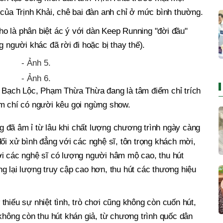
 của Trịnh Khải, chê bai đàn anh chỉ ở mức bình thường.
o là phân biệt ác ý với dàn Keep Running "đời đầu"
g người khác đã rời đi hoặc bị thay thế).
 Bạch Lộc, Phạm Thừa Thừa đang là tâm điểm chỉ trích
m chí có người kêu gọi ngừng show.
 đã âm ỉ từ lâu khi chất lượng chương trình ngày càng
đối xử bình đẳng với các nghệ sĩ, tôn trọng khách mời,
ới các nghệ sĩ có lượng người hâm mộ cao, thu hút
g lại lượng truy cập cao hơn, thu hút các thương hiệu
thiếu sự nhiệt tình, trò chơi cũng không còn cuốn hút,
ông còn thu hút khán giả, từ chương trình quốc dân