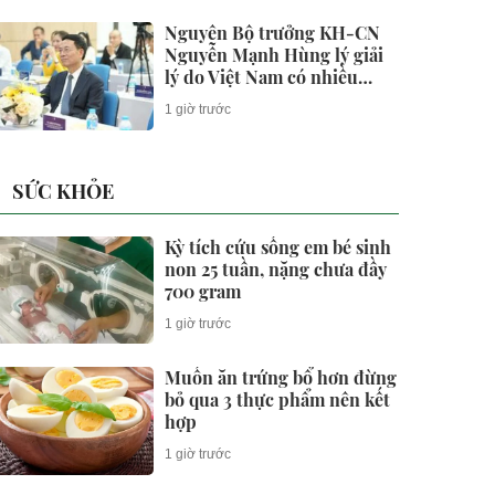
Nguyên Bộ trưởng KH-CN
Nguyễn Mạnh Hùng lý giải
lý do Việt Nam có nhiều
doanh nghiệp khởi nghiệp
1 giờ trước
thành công, nhưng lại ít
doanh nghiệp thực sự lớn
SỨC KHỎE
Kỳ tích cứu sống em bé sinh
non 25 tuần, nặng chưa đầy
700 gram
1 giờ trước
Muốn ăn trứng bổ hơn đừng
bỏ qua 3 thực phẩm nên kết
hợp
1 giờ trước