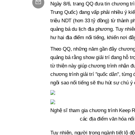
Ngày 8/6, trang QQ đưa tin chương trì
Trung Quốc) đang vấp phải nhiều ý kiến 
triệu NDT (hơn 33 tỷ đồng) từ thành 
quảng bá du lịch địa phương. Tuy nhiên
hư hại địa điểm nổi tiếng, khiến nơi đâ
Theo QQ, những năm gần đây chương t
quảng bá rằng show giải trí đang hỗ t
từ thiện này giúp chương trình nhận 
chương trình giải trí "quốc dân", từng
ngôi sao nổi tiếng sẽ thu hút sự chú ý
Nghệ sĩ tham gia chương trình Keep R
các địa điểm văn hóa nổi 
Tuy nhiên, người trong ngành tiết lộ đ