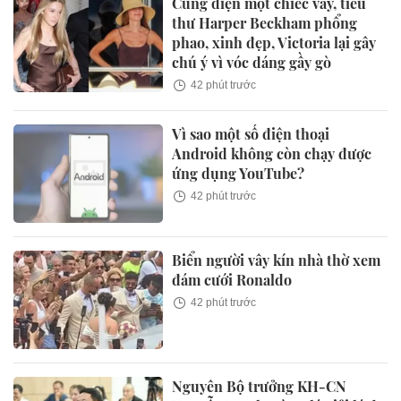
Cùng diện một chiếc váy, tiểu
thư Harper Beckham phổng
phao, xinh đẹp, Victoria lại gây
chú ý vì vóc dáng gầy gò
42 phút trước
Vì sao một số điện thoại
Android không còn chạy được
ứng dụng YouTube?
42 phút trước
Biển người vây kín nhà thờ xem
đám cưới Ronaldo
42 phút trước
Nguyên Bộ trưởng KH-CN