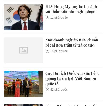
HLV Hong Myung-bo bị cảnh
sát thẩm vấn như nghi phạm
12 phút trước
Một doanh nghiệp BĐS chuẩn
bị chi hơn trăm tỷ trả cổ tức
13 phút trước
Cục Du lịch Quốc gia xúc tiến,
quảng bá du lịch Việt Nam ra
quốc tế
42 phút trước