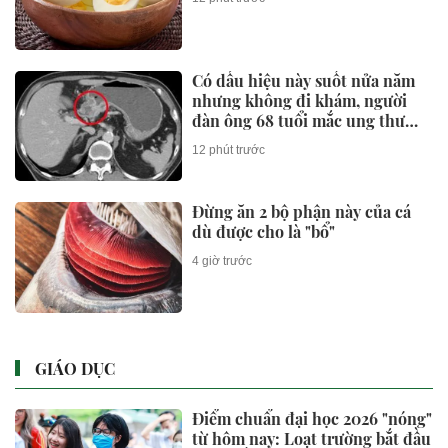
Có dấu hiệu này suốt nửa năm
nhưng không đi khám, người
đàn ông 68 tuổi mắc ung thư
giai đoạn 3
12 phút trước
Đừng ăn 2 bộ phận này của cá
dù được cho là "bổ"
4 giờ trước
GIÁO DỤC
Điểm chuẩn đại học 2026 "nóng"
từ hôm nay: Loạt trường bắt đầu