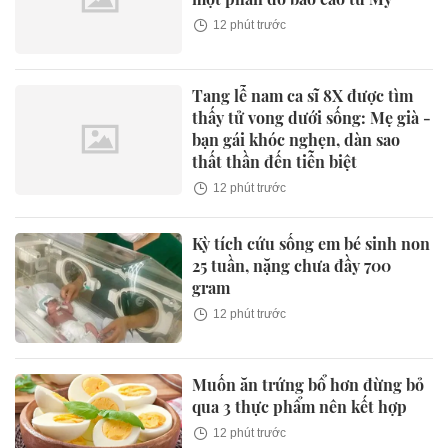
12 phút trước
Tang lễ nam ca sĩ 8X được tìm
thấy tử vong dưới sống: Mẹ già -
bạn gái khóc nghẹn, dàn sao
thất thần đến tiễn biệt
12 phút trước
Kỳ tích cứu sống em bé sinh non
25 tuần, nặng chưa đầy 700
gram
12 phút trước
Muốn ăn trứng bổ hơn đừng bỏ
qua 3 thực phẩm nên kết hợp
12 phút trước