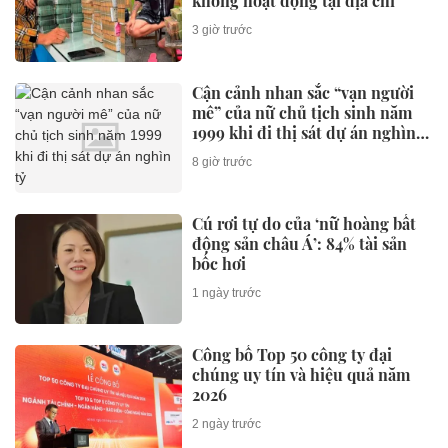
không hoạt động tại địa chỉ
3 giờ trước
Cận cảnh nhan sắc “vạn người
mê” của nữ chủ tịch sinh năm
1999 khi đi thị sát dự án nghìn
tỷ
8 giờ trước
Cú rơi tự do của ‘nữ hoàng bất
động sản châu Á’: 84% tài sản
bốc hơi
1 ngày trước
Công bố Top 50 công ty đại
chúng uy tín và hiệu quả năm
2026
2 ngày trước