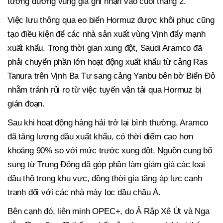
tương đương vùng giá ghi nhận vào cuối tháng 2.
Việc lưu thông qua eo biển Hormuz được khôi phục cũng
tạo điều kiện để các nhà sản xuất vùng Vịnh đẩy mạnh
xuất khẩu. Trong thời gian xung đột, Saudi Aramco đã
phải chuyển phần lớn hoạt động xuất khẩu từ cảng Ras
Tanura trên Vịnh Ba Tư sang cảng Yanbu bên bờ Biển Đỏ
nhằm tránh rủi ro từ việc tuyến vận tải qua Hormuz bị
gián đoạn.
Sau khi hoạt động hàng hải trở lại bình thường, Aramco
đã tăng lượng dầu xuất khẩu, có thời điểm cao hơn
khoảng 90% so với mức trước xung đột. Nguồn cung bổ
sung từ Trung Đông đã góp phần làm giảm giá các loại
dầu thô trong khu vực, đồng thời gia tăng áp lực cạnh
tranh đối với các nhà máy lọc dầu châu Á.
Bên cạnh đó, liên minh OPEC+, do Ả Rập Xê Út và Nga