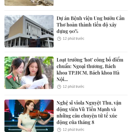
Dự án Bệnh viện Ung bướu Cần
Thơ hoàn thành tiến độ xây
dựng 90%
12 phút trước
Loạt trường 'hot' công bố điểm
chuẩn: Ngoại thương, Bách
khoa TP.HCM, Bách khoa Hà
Nội...
12 phút trước
Nghệ sĩ viola Nguyệt Thu, vận
động viên Vũ Tiến Mạnh và
những câu chuyện tử tế xúc
động của tháng 8
12 phút trước