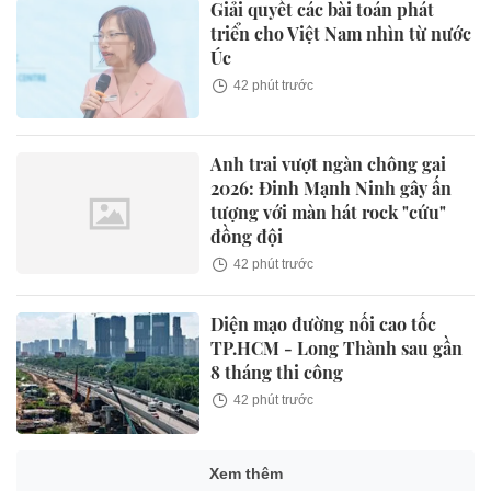
Giải quyết các bài toán phát
triển cho Việt Nam nhìn từ nước
Úc
42 phút trước
Anh trai vượt ngàn chông gai
2026: Đinh Mạnh Ninh gây ấn
tượng với màn hát rock "cứu"
đồng đội
42 phút trước
Diện mạo đường nối cao tốc
TP.HCM - Long Thành sau gần
8 tháng thi công
42 phút trước
Xem thêm