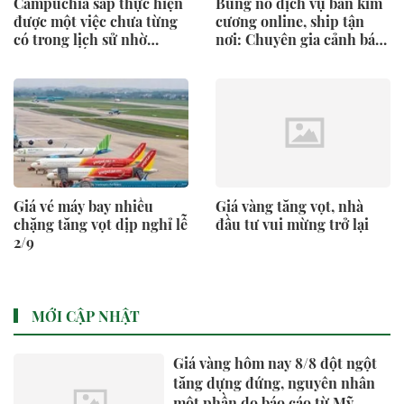
Campuchia sắp thực hiện
Bùng nổ dịch vụ bán kim
được một việc chưa từng
cương online, ship tận
có trong lịch sử nhờ
nơi: Chuyên gia cảnh báo
Trung Quốc, EU
rủi ro
Giá vé máy bay nhiều
Giá vàng tăng vọt, nhà
chặng tăng vọt dịp nghỉ lễ
đầu tư vui mừng trở lại
2/9
MỚI CẬP NHẬT
Giá vàng hôm nay 8/8 đột ngột
tăng dựng đứng, nguyên nhân
một phần do báo cáo từ Mỹ