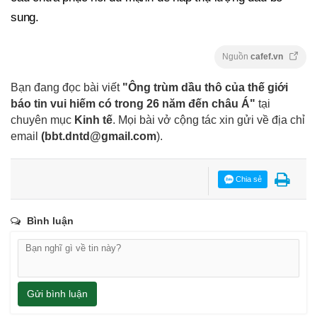
sung.
Nguồn
cafef.vn
Bạn đang đọc bài viết
"Ông trùm dầu thô của thế giới
báo tin vui hiếm có trong 26 năm đến châu Á"
tại
chuyên mục
Kinh tế
. Mọi bài vở cộng tác xin gửi về địa chỉ
email
(
bbt.dntd@gmail.com
).
Chia sẻ
Bình luận
Gửi bình luận