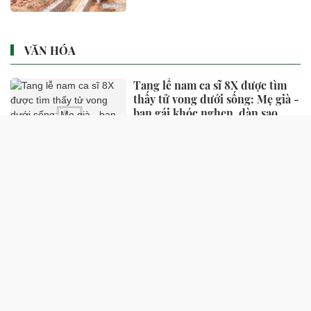
VĂN HÓA
Tang lễ nam ca sĩ 8X được tìm
thấy tử vong dưới sống: Mẹ già -
bạn gái khóc nghẹn, dàn sao
thất thần đến tiễn biệt
12 phút trước
Lệ Quyên: Châu liên tục nhắc
"diễn bằng mắt thôi, đừng đưa
tay", có lúc tôi cũng giận, cũng
bực
12 phút trước
Cục Du lịch Quốc gia xúc tiến,
quảng bá du lịch Việt Nam ra
quốc tế