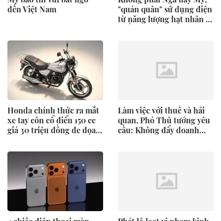
đến Việt Nam
"quán quân" sử dụng điện
từ năng lượng hạt nhân là
quốc gia nào?
Honda chính thức ra mắt
Làm việc với thuế và hải
xe tay côn cổ điển 150 cc
quan, Phó Thủ tướng yêu
giá 30 triệu đồng đe dọa
cầu: Không đẩy doanh
Honda Winner X và
nghiệp ‘đi vòng’
Yamaha Exciter