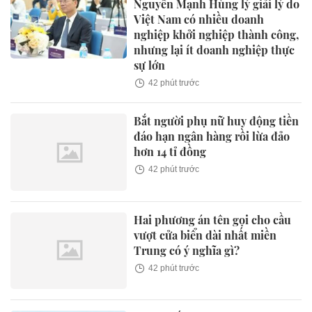
Nguyễn Mạnh Hùng lý giải lý do
Việt Nam có nhiều doanh
nghiệp khởi nghiệp thành công,
nhưng lại ít doanh nghiệp thực
sự lớn
42 phút trước
Bắt người phụ nữ huy động tiền
đáo hạn ngân hàng rồi lừa đảo
hơn 14 tỉ đồng
42 phút trước
Hai phương án tên gọi cho cầu
vượt cửa biển dài nhất miền
Trung có ý nghĩa gì?
42 phút trước