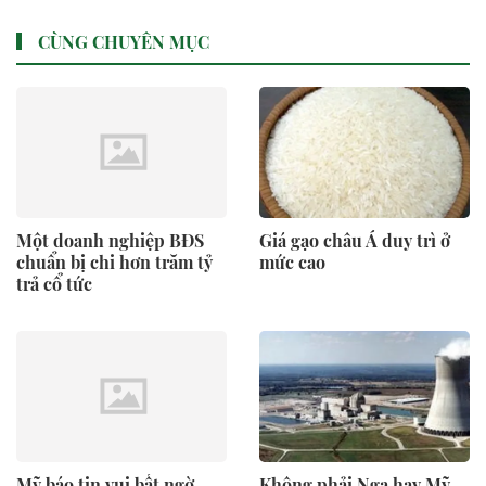
CÙNG CHUYÊN MỤC
Một doanh nghiệp BĐS
Giá gạo châu Á duy trì ở
chuẩn bị chi hơn trăm tỷ
mức cao
trả cổ tức
Mỹ báo tin vui bất ngờ
Không phải Nga hay Mỹ,