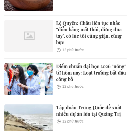
Lệ Quyên: Châu liên tục nhắc
"diễn bằng mắt thôi, đừng đưa
tay", có lúc tôi cũng giận, cũng
bực
12 phút trước
Điểm chuẩn đại học 2026 "nóng"
từ hôm nay: Loạt trường bắt đầu
công bố
12 phút trước
Tập đoàn Trung Quốc đề xuất
nhiều dự án lớn tại Quảng Trị
12 phút trước