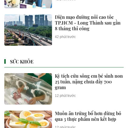
nhưng lại ít doanh nghiệp thực
sự lớn
Diện mạo đường nối cao tốc
TP.HCM - Long Thành sau gần
8 tháng thi công
42 phút trước
SỨC KHỎE
Kỳ tích cứu sống em bé sinh non
25 tuần, nặng chưa đầy 700
gram
12 phút trước
Muốn ăn trứng bổ hơn đừng bỏ
qua 3 thực phẩm nên kết hợp
12 phút trước