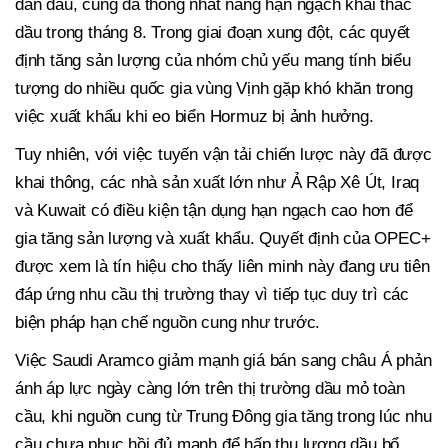
dẫn đầu, cũng đã thống nhất nâng hạn ngạch khai thác
dầu trong tháng 8. Trong giai đoạn xung đột, các quyết
định tăng sản lượng của nhóm chủ yếu mang tính biểu
tượng do nhiều quốc gia vùng Vịnh gặp khó khăn trong
việc xuất khẩu khi eo biển Hormuz bị ảnh hưởng.
Tuy nhiên, với việc tuyến vận tải chiến lược này đã được
khai thông, các nhà sản xuất lớn như Ả Rập Xê Út, Iraq
và Kuwait có điều kiện tận dụng hạn ngạch cao hơn để
gia tăng sản lượng và xuất khẩu. Quyết định của OPEC+
được xem là tín hiệu cho thấy liên minh này đang ưu tiên
đáp ứng nhu cầu thị trường thay vì tiếp tục duy trì các
biện pháp hạn chế nguồn cung như trước.
Việc Saudi Aramco giảm mạnh giá bán sang châu Á phản
ánh áp lực ngày càng lớn trên thị trường dầu mỏ toàn
cầu, khi nguồn cung từ Trung Đông gia tăng trong lúc nhu
cầu chưa phục hồi đủ mạnh để hấp thụ lượng dầu bổ