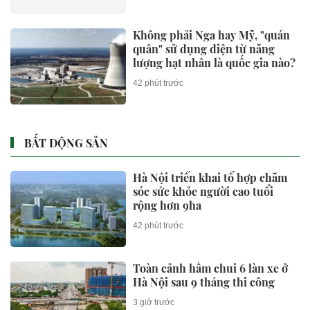
Không phải Nga hay Mỹ, "quán
quân" sử dụng điện từ năng
lượng hạt nhân là quốc gia nào?
42 phút trước
BẤT ĐỘNG SẢN
Hà Nội triển khai tổ hợp chăm
sóc sức khỏe người cao tuổi
rộng hơn 9ha
42 phút trước
Toàn cảnh hầm chui 6 làn xe ở
Hà Nội sau 9 tháng thi công
3 giờ trước