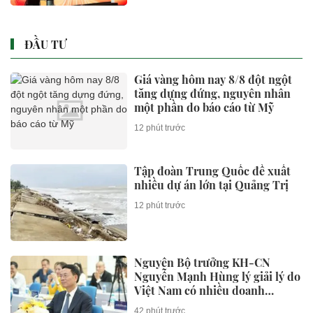
ĐẦU TƯ
Giá vàng hôm nay 8/8 đột ngột
tăng dựng đứng, nguyên nhân
một phần do báo cáo từ Mỹ
12 phút trước
Tập đoàn Trung Quốc đề xuất
nhiều dự án lớn tại Quảng Trị
12 phút trước
Nguyên Bộ trưởng KH-CN
Nguyễn Mạnh Hùng lý giải lý do
Việt Nam có nhiều doanh
nghiệp khởi nghiệp thành công,
42 phút trước