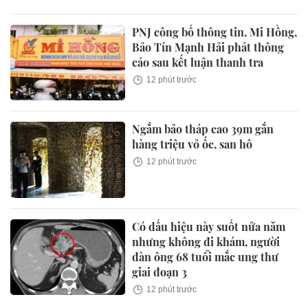
PNJ công bố thông tin, Mi Hồng,
Bảo Tín Mạnh Hải phát thông
cáo sau kết luận thanh tra
12 phút trước
Ngắm bảo tháp cao 39m gắn
hàng triệu vỏ ốc, san hô
12 phút trước
Có dấu hiệu này suốt nửa năm
nhưng không đi khám, người
đàn ông 68 tuổi mắc ung thư
giai đoạn 3
12 phút trước