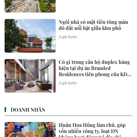
Ngôi nhà có mặt tiền tông màu
đỏ đất nổi bật giữa khu phố
3 giờ trước
Có gì trong căn hộ duplex hàng
hiệu tại dự án Branded
Residences tiên phong của KĐT
Ciputra?
3 giờ trước
DOANH NHÂN
Huấn Hoa Hồng làm chủ, góp
vốn nhiều công ty, loạt DN