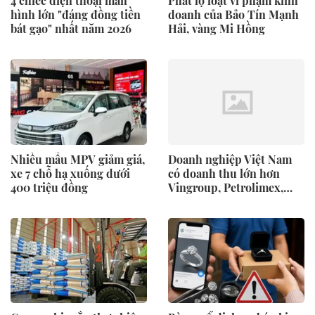
4 chiếc điện thoại màn
Phát lộ loạt vi phạm kinh
hình lớn "đáng đồng tiền
doanh của Bảo Tín Mạnh
bát gạo" nhất năm 2026
Hải, vàng Mi Hồng
Nhiều mẫu MPV giảm giá,
Doanh nghiệp Việt Nam
xe 7 chỗ hạ xuống dưới
có doanh thu lớn hơn
400 triệu đồng
Vingroup, Petrolimex,
đăng ký vào nhóm 500
doanh nghiệp lớn nhất
thế giới