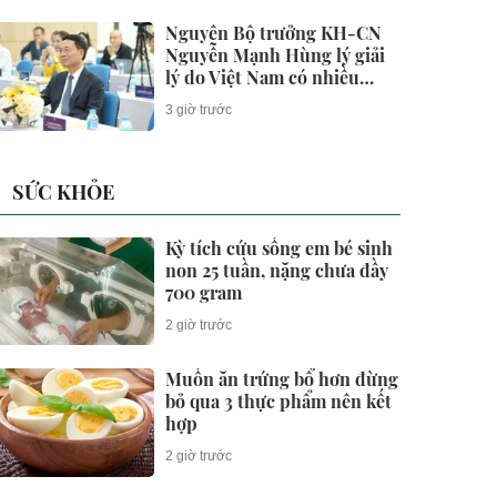
Nguyên Bộ trưởng KH-CN
Nguyễn Mạnh Hùng lý giải
lý do Việt Nam có nhiều
doanh nghiệp khởi nghiệp
3 giờ trước
thành công, nhưng lại ít
doanh nghiệp thực sự lớn
SỨC KHỎE
Kỳ tích cứu sống em bé sinh
non 25 tuần, nặng chưa đầy
700 gram
2 giờ trước
Muốn ăn trứng bổ hơn đừng
bỏ qua 3 thực phẩm nên kết
hợp
2 giờ trước