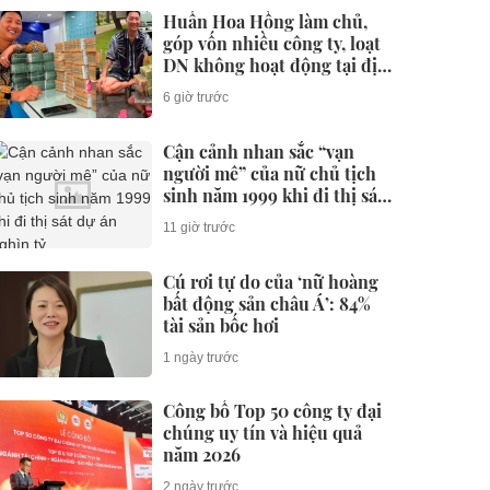
Huấn Hoa Hồng làm chủ,
góp vốn nhiều công ty, loạt
DN không hoạt động tại địa
chỉ
6 giờ trước
Cận cảnh nhan sắc “vạn
người mê” của nữ chủ tịch
sinh năm 1999 khi đi thị sát
dự án nghìn tỷ
11 giờ trước
Cú rơi tự do của ‘nữ hoàng
bất động sản châu Á’: 84%
tài sản bốc hơi
1 ngày trước
Công bố Top 50 công ty đại
chúng uy tín và hiệu quả
năm 2026
2 ngày trước