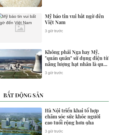
Mỹ báo tin vui bất ngờ đến
Việt Nam
3 giờ trước
Không phải Nga hay Mỹ,
"quán quân" sử dụng điện từ
năng lượng hạt nhân là quốc
gia nào?
3 giờ trước
BẤT ĐỘNG SẢN
Hà Nội triển khai tổ hợp
chăm sóc sức khỏe người
cao tuổi rộng hơn 9ha
3 giờ trước