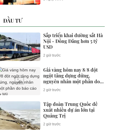
ĐẦU TƯ
Sắp triển khai đường sắt Hà
Nội - Đồng Đăng hơn 5 tỷ
USD
2 giờ trước
Giá vàng hôm nay 8/8 đột
ngột tăng dựng đứng,
nguyên nhân một phần do
báo cáo từ Mỹ
2 giờ trước
Tập đoàn Trung Quốc đề
xuất nhiều dự án lớn tại
Quảng Trị
2 giờ trước