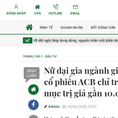
ĐĂNG NHẬP
VĂN
HOTLINE
EMAIL
KINH TẾ
DOANH NHÂN
BẤT ĐỘNG SẢN
g hôm nay 8/8 đột ngột tăng dựng đứng, nguyên nhân một phần do báo cáo 
TRANG CHỦ
ĐẦU TƯ
Nữ đại gia ngành g
BÌNH
LUẬN
cổ phiếu ACB chỉ t
mục trị giá gần 10
Admin
10/06/2026 18:01