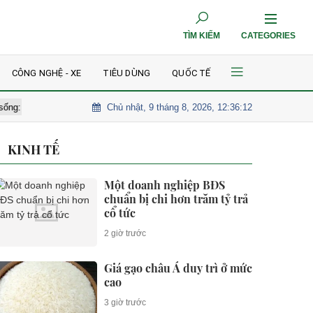
TÌM KIẾM
CATEGORIES
CÔNG NGHỆ - XE
TIÊU DÙNG
QUỐC TẾ
Chủ nhật, 9 tháng 8, 2026, 12:36:13
à - bạn gái khóc nghẹn, dàn sao thất thần đến tiễn biệt
Kỳ tích cứ
KINH TẾ
Một doanh nghiệp BĐS
chuẩn bị chi hơn trăm tỷ trả
cổ tức
2 giờ trước
Giá gạo châu Á duy trì ở mức
cao
3 giờ trước