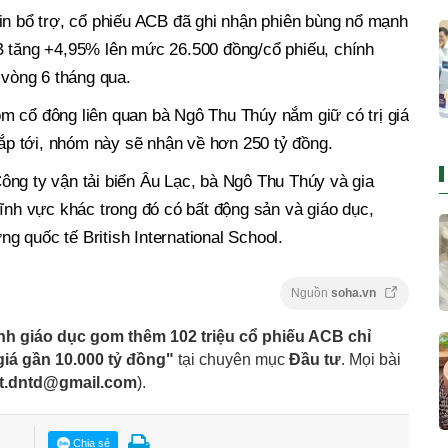
in bổ trợ, cổ phiếu ACB đã ghi nhận phiên bùng nổ mạnh
B tăng +4,95% lên mức 26.500 đồng/cổ phiếu, chính
 vòng 6 tháng qua.
m cổ đông liên quan bà Ngô Thu Thúy nắm giữ có trị giá
sắp tới, nhóm này sẽ nhận về hơn 250 tỷ đồng.
ông ty vận tải biển Âu Lạc, bà Ngô Thu Thúy và gia
lĩnh vực khác trong đó có bất động sản và giáo dục,
ờng quốc tế British International School.
Nguồn
soha.vn
nh giáo dục gom thêm 102 triệu cổ phiếu ACB chỉ
giá gần 10.000 tỷ đồng"
tại chuyên mục
Đầu tư
. Mọi bài
t.dntd@gmail.com
).
Chia sẻ