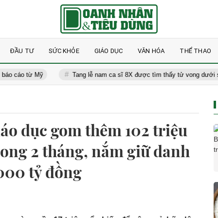
ĐẦU TƯ
SỨC KHỎE
GIÁO DỤC
VĂN HÓA
THỂ THAO
từ Mỹ
Tang lễ nam ca sĩ 8X được tìm thấy tử vong dưới sống: Mẹ gi
iáo dục gom thêm 102 triệu
rong 2 tháng, nắm giữ danh
.000 tỷ đồng