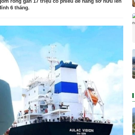
om ròng gần 17 triệu cổ phiếu để nâng sở hữu lên
ỉnh 6 tháng.