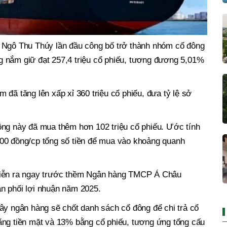
 Ngô Thu Thúy lần đầu công bố trở thành nhóm cổ đông
 nắm giữ đạt 257,4 triệu cổ phiếu, tương đương 5,01%
 đã tăng lên xấp xỉ 360 triệu cổ phiếu, đưa tỷ lệ sở
ông này đã mua thêm hơn 102 triệu cổ phiếu. Ước tính
00 đồng/cp tổng số tiền để mua vào khoảng quanh
diễn ra ngay trước thềm Ngân hàng TMCP Á Châu
n phối lợi nhuận năm 2025.
ây ngân hàng sẽ chốt danh sách cổ đông để chi trả cổ
ằng tiền mặt và 13% bằng cổ phiếu, tương ứng tổng cấu