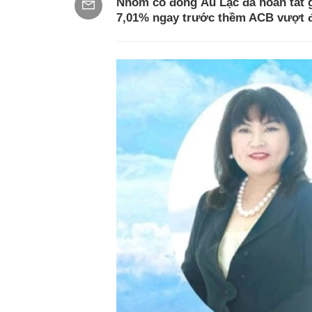
Nhóm cổ đông Âu Lạc đã hoàn tất g
7,01% ngay trước thềm ACB vượt đ