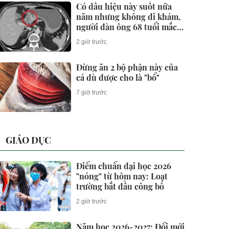
Có dấu hiệu này suốt nửa
năm nhưng không đi khám,
người đàn ông 68 tuổi mắc
ung thư giai đoạn 3
2 giờ trước
Đừng ăn 2 bộ phận này của
cá dù được cho là "bổ"
7 giờ trước
GIÁO DỤC
Điểm chuẩn đại học 2026
"nóng" từ hôm nay: Loạt
trường bắt đầu công bố
2 giờ trước
Năm học 2026-2027: Đổi mới