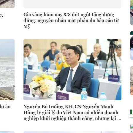
ng
Giá vàng hôm nay 8/8 đột ngột tăng dựng
đứng, nguyên nhân một phần do báo cáo từ
Mỹ
dự án
Nguyên Bộ trưởng KH-CN Nguyễn Mạnh
Hùng lý giải lý do Việt Nam có nhiều doanh
nghiệp khởi nghiệp thành công, nhưng lại ít
doanh nghiệp thực sự lớn