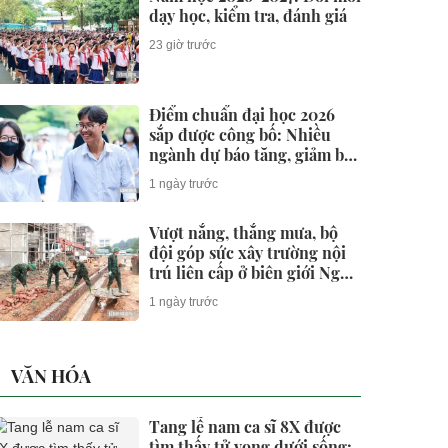
dạy học, kiểm tra, đánh giá
23 giờ trước
Điểm chuẩn đại học 2026
sắp được công bố: Nhiều
ngành dự báo tăng, giảm bất
ngờ
1 ngày trước
Vượt nắng, thắng mưa, bộ
đội góp sức xây trường nội
trú liên cấp ở biên giới Nghệ
An
1 ngày trước
VĂN HÓA
Tang lễ nam ca sĩ 8X được
tìm thấy tử vong dưới sống: