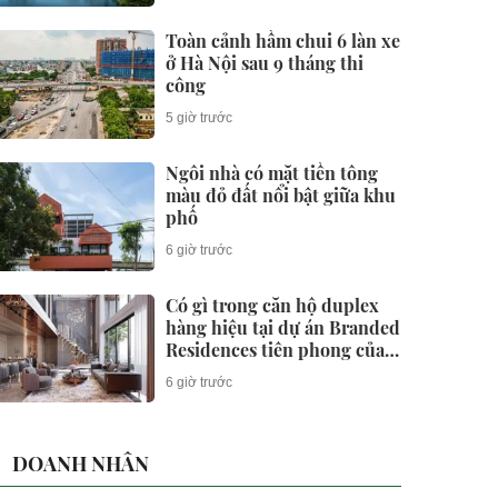
Toàn cảnh hầm chui 6 làn xe
ở Hà Nội sau 9 tháng thi
công
5 giờ trước
Ngôi nhà có mặt tiền tông
màu đỏ đất nổi bật giữa khu
phố
6 giờ trước
Có gì trong căn hộ duplex
hàng hiệu tại dự án Branded
Residences tiên phong của
KĐT Ciputra?
6 giờ trước
DOANH NHÂN