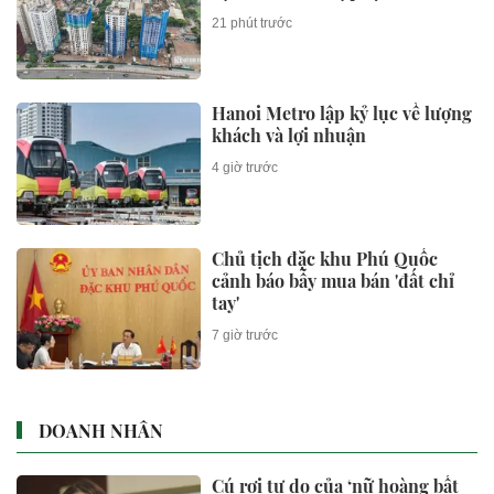
21 phút trước
Hanoi Metro lập kỷ lục về lượng
khách và lợi nhuận
4 giờ trước
Chủ tịch đặc khu Phú Quốc
cảnh báo bẫy mua bán 'đất chỉ
tay'
7 giờ trước
DOANH NHÂN
Cú rơi tự do của ‘nữ hoàng bất