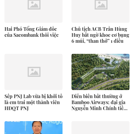
Hai Phó Tổng Giám đốc
Chủ tịch ACB Trần Hùng
của Sacombank thôi việc
Huy bất ngờ khoe cơ bụng
6 múi, “than thở” 1 điều
Sếp PNJ Lab vừa bị khởi tố
Diễn biến bất thường ở
là em trai một thành viên
Bamboo Airways; đại gia
HĐQT PNJ
Nguyễn Minh Chính tiềm
lực ra sao?