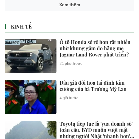
Xem thêm
KINH TẾ
Ô tô Honda sẽ rẻ hơn rất nhiều
nhờ khung gầm do hãng mẹ
Jaguar Land Rover phát triển?
21 phút trước
Đấu giá đôi hoa tai đính kim
cương của bà Trương Mỹ Lan
4 giờ trước
Toyota tiếp tục là 'vua doanh số'
toàn cầu, BYD muốn vượt mặt
nhưng người Nhật 'nhanh hơn' ở