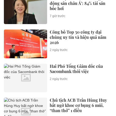
động sản châu Á’: 84% tài sản
bốc hơi
7 giờ trước
Công bố Top 50 công ty đại
chúng uy tín và hiệu quả năm
2026
2 ngày trước
Hai Phó Tổng Giám đốc của
Sacombank thôi việc
2 ngày trước
Chủ tịch ACB Trần Hùng Huy
bất ngờ khoe cơ bụng 6 múi,
“than thở” 1 điều