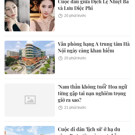
Cuộc đấu giữa Địch Lệ Nhiệt Ba
và Lưu Diệc Phi
20 phút trước
Văn phòng hạng A trung tâm Hà
Nội ngày càng khan hiếm
20 phút trước
'Nam thần không tuổi' Hoa ngữ
từng gặp tai nạn nghiêm trọng
giờ ra sao?
21 phút trước
Cuộc di dân 'lịch sử' ở hạ du