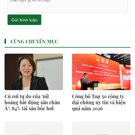
Gửi bình luận
CÙNG CHUYÊN MỤC
Cú rơi tự do của ‘nữ
Công bố Top 50 công ty
hoàng bất động sản châu
đại chúng uy tín và hiệu
Á’: 84% tài sản bốc hơi
quả năm 2026