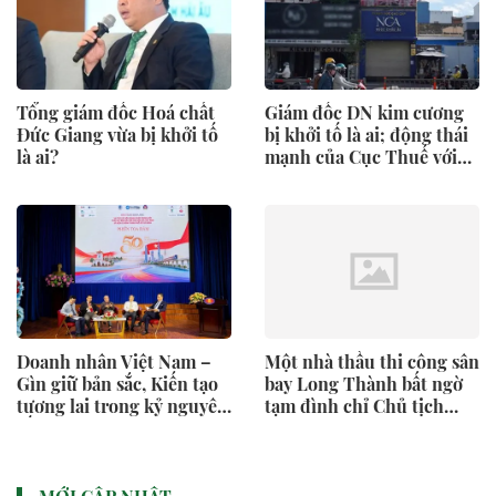
Tổng giám đốc Hoá chất
Giám đốc DN kim cương
Đức Giang vừa bị khởi tố
bị khởi tố là ai; động thái
là ai?
mạnh của Cục Thuế với
nửa triệu DN
Doanh nhân Việt Nam –
Một nhà thầu thi công sân
Gìn giữ bản sắc, Kiến tạo
bay Long Thành bất ngờ
tương lai trong kỷ nguyên
tạm đình chỉ Chủ tịch
số
HĐQT