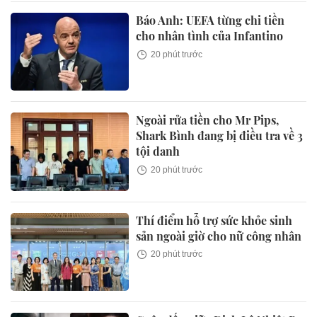
Báo Anh: UEFA từng chi tiền
cho nhân tình của Infantino
20 phút trước
Ngoài rửa tiền cho Mr Pips,
Shark Bình đang bị điều tra về 3
tội danh
20 phút trước
Thí điểm hỗ trợ sức khỏe sinh
sản ngoài giờ cho nữ công nhân
20 phút trước