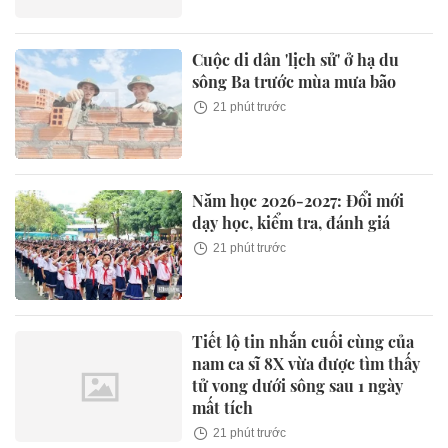
Cuộc di dân 'lịch sử' ở hạ du
sông Ba trước mùa mưa bão
21 phút trước
Năm học 2026-2027: Đổi mới
dạy học, kiểm tra, đánh giá
21 phút trước
Tiết lộ tin nhắn cuối cùng của
nam ca sĩ 8X vừa được tìm thấy
tử vong dưới sông sau 1 ngày
mất tích
21 phút trước