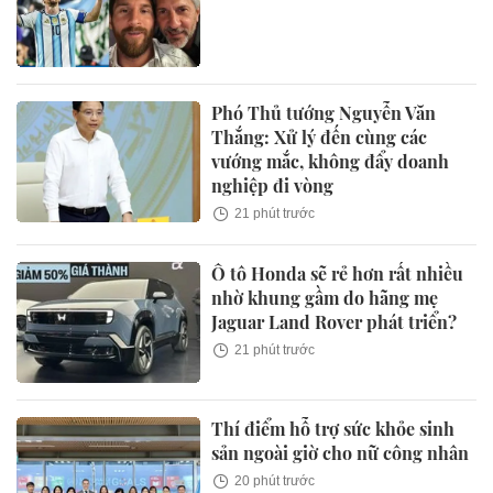
Phó Thủ tướng Nguyễn Văn
Thắng: Xử lý đến cùng các
vướng mắc, không đẩy doanh
nghiệp đi vòng
21 phút trước
Ô tô Honda sẽ rẻ hơn rất nhiều
nhờ khung gầm do hãng mẹ
Jaguar Land Rover phát triển?
21 phút trước
Thí điểm hỗ trợ sức khỏe sinh
sản ngoài giờ cho nữ công nhân
20 phút trước