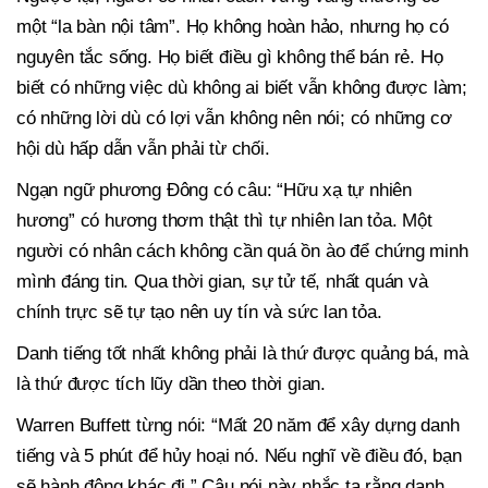
một “la bàn nội tâm”. Họ không hoàn hảo, nhưng họ có
nguyên tắc sống. Họ biết điều gì không thể bán rẻ. Họ
biết có những việc dù không ai biết vẫn không được làm;
có những lời dù có lợi vẫn không nên nói; có những cơ
hội dù hấp dẫn vẫn phải từ chối.
Ngạn ngữ phương Đông có câu: “Hữu xạ tự nhiên
hương” có hương thơm thật thì tự nhiên lan tỏa. Một
người có nhân cách không cần quá ồn ào để chứng minh
mình đáng tin. Qua thời gian, sự tử tế, nhất quán và
chính trực sẽ tự tạo nên uy tín và sức lan tỏa.
Danh tiếng tốt nhất không phải là thứ được quảng bá, mà
là thứ được tích lũy dần theo thời gian.
Warren Buffett từng nói: “Mất 20 năm để xây dựng danh
tiếng và 5 phút để hủy hoại nó. Nếu nghĩ về điều đó, bạn
sẽ hành động khác đi.” Câu nói này nhắc ta rằng danh