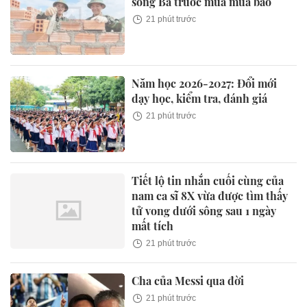
sông Ba trước mùa mưa bão
21 phút trước
Năm học 2026-2027: Đổi mới
dạy học, kiểm tra, đánh giá
21 phút trước
Tiết lộ tin nhắn cuối cùng của
nam ca sĩ 8X vừa được tìm thấy
tử vong dưới sông sau 1 ngày
mất tích
21 phút trước
Cha của Messi qua đời
21 phút trước