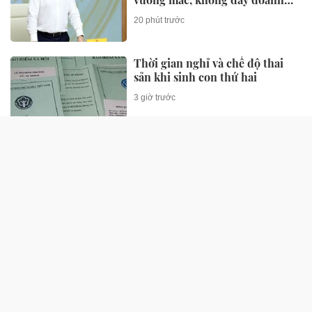
nghiệp đi vòng
20 phút trước
Thời gian nghỉ và chế độ thai
sản khi sinh con thứ hai
3 giờ trước
SỨC KHỎE
Thí điểm hỗ trợ sức khỏe sinh
sản ngoài giờ cho nữ công nhân
20 phút trước
Nam thanh niên 18 tuổi điếc đột