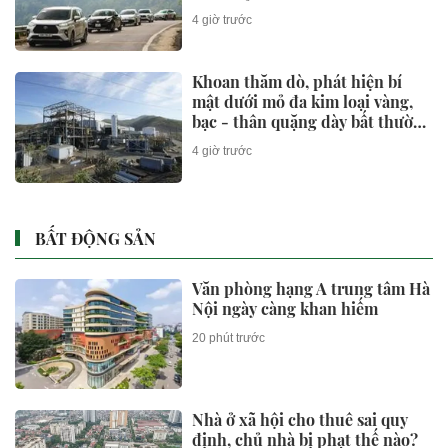
một điểm
4 giờ trước
Khoan thăm dò, phát hiện bí
mật dưới mỏ đa kim loại vàng,
bạc - thân quặng dày bất thường
hé lộ dư địa khai thác lớn
4 giờ trước
BẤT ĐỘNG SẢN
Văn phòng hạng A trung tâm Hà
Nội ngày càng khan hiếm
20 phút trước
Nhà ở xã hội cho thuê sai quy
định, chủ nhà bị phạt thế nào?