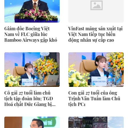
Giám đốc Boeing Việt
VinFast mảng sản xuất tại
Nam về FLC giữa lúc
Việt Nam tiếp tục biến
Bamboo Airways gặp khó
động nhân sự cấp cao
Cô gái 27 tuổi làm chủ
Con gái 27 tuổi của ông
tịch tập đoàn lớn; TGĐ
Trịnh Văn Tuấn làm Chủ
Hoá chất Đức Giang bị
tịch PC1
khởi tố