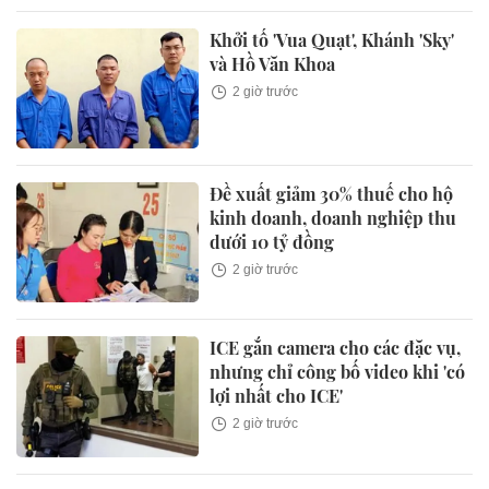
Khởi tố 'Vua Quạt', Khánh 'Sky'
và Hồ Văn Khoa
2 giờ trước
Đề xuất giảm 30% thuế cho hộ
kinh doanh, doanh nghiệp thu
dưới 10 tỷ đồng
2 giờ trước
ICE gắn camera cho các đặc vụ,
nhưng chỉ công bố video khi 'có
lợi nhất cho ICE'
2 giờ trước