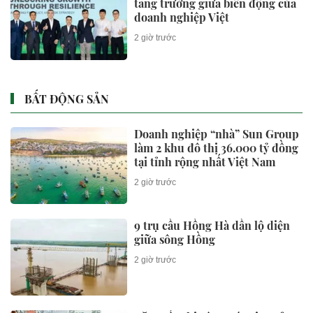
tăng trưởng giữa biến động của
doanh nghiệp Việt
2 giờ trước
BẤT ĐỘNG SẢN
Doanh nghiệp “nhà” Sun Group
làm 2 khu đô thị 36.000 tỷ đồng
tại tỉnh rộng nhất Việt Nam
2 giờ trước
9 trụ cầu Hồng Hà dần lộ diện
giữa sông Hồng
2 giờ trước