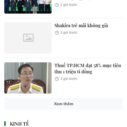
2 giờ trước
Shakira trẻ mãi không già
3 giờ trước
Thuế TP.HCM đạt 58% mục tiêu
thu 1 triệu tỉ đồng
3 giờ trước
Xem thêm
KINH TẾ