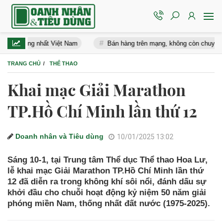
h rộng nhất Việt Nam
Bán hàng trên mạng, không còn chuyện “bán x
TRANG CHỦ
THỂ THAO
Khai mạc Giải Marathon
TP.Hồ Chí Minh lần thứ 12
Doanh nhân và Tiêu dùng
10/01/2025 13:02
Sáng 10-1, tại Trung tâm Thể dục Thể thao Hoa Lư,
lễ khai mạc Giải Marathon TP.Hồ Chí Minh lần thứ
12 đã diễn ra trong không khí sôi nổi, đánh dấu sự
khởi đầu cho chuỗi hoạt động kỷ niệm 50 năm giải
phóng miền Nam, thống nhất đất nước (1975-2025).