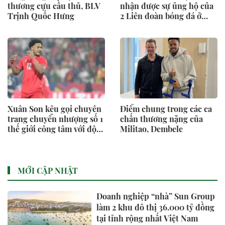
thương cựu cầu thủ, BLV
nhận được sự ủng hộ của
Trịnh Quốc Hưng
2 Liên đoàn bóng đá ở
Đông Nam Á
Xuân Son kêu gọi chuyên
Điểm chung trong các ca
trang chuyển nhượng số 1
chấn thương nặng của
thế giới công tâm với đội
Militao, Dembele
tuyển Việt Nam
MỚI CẬP NHẬT
Doanh nghiệp “nhà” Sun Group
làm 2 khu đô thị 36.000 tỷ đồng
tại tỉnh rộng nhất Việt Nam