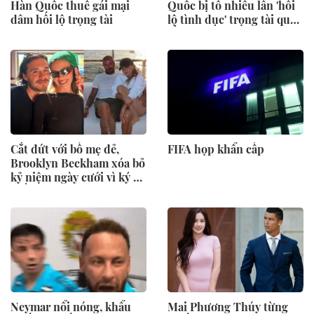
Hàn Quốc thuê gái mại
Quốc bị tố nhiều lần 'hối
dâm hối lộ trọng tài
lộ tình dục' trọng tài quốc
tế
Cắt đứt với bố mẹ đẻ,
FIFA họp khẩn cấp
Brooklyn Beckham xóa bỏ
kỷ niệm ngày cưới vì ký ức
buồn của vợ với Victoria
trong ngày cưới
Neymar nổi nóng, khẩu
Mai Phương Thúy từng