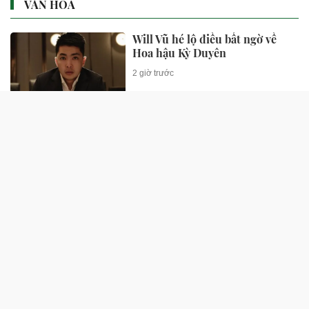
VĂN HÓA
Will Vũ hé lộ điều bất ngờ về
Hoa hậu Kỳ Duyên
2 giờ trước
AI và bản quyền số đặt ra yêu
cầu mới khi sửa Luật Xuất bản
2 giờ trước
Kỳ Duyên lên tiếng: "Chưa bao
giờ mình mong muốn sẽ trong
hình hài của con trai"
2 giờ trước