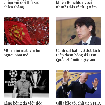
chiến với đối thủ sau
khiến Ronaldo ngoái
chiến thắng
nhìn? Chia sẻ từ 15 năm
trước bất ngờ gây sốt trở
lại
MU 'muối mặt' xin lỗi
Cảnh sát bất ngờ đột kích
người hâm mộ
Liên đoàn bóng đá Hàn
Quốc chỉ một ngày sau
khi thẩm vấn cựu HLV
trưởng Hong Myung-bo
Làng bóng đá Việt tiếc
Giữa bão tố, chủ tịch FIFA