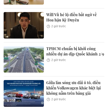
Will Vũ hé lộ điều bất ngờ về
Hoa hậu Kỳ Duyên
2 giờ trước
TPHCM chuẩn bị khởi công
nhiều dự án dịp Quốc khánh 2/9
2 giờ trước
Giữa làn sóng ưu đãi ô tô, điều
khiến Volkswagen khác biệt lại
không nằm trên bảng giá
2 giờ trước