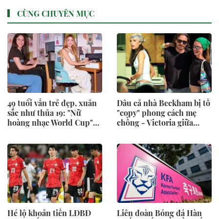
CÙNG CHUYÊN MỤC
49 tuổi vẫn trẻ đẹp, xuân
Dâu cả nhà Beckham bị tố
sắc như thủa 19: "Nữ
"copy" phong cách mẹ
hoàng nhạc World Cup"
chồng - Victoria giữa
Shakira tái hiện bức ảnh
sóng gió gia tộc
huyền thoại sau 30 năm,
nhan sắc đỉnh cao gây sốt
Hé lộ khoản tiền LĐBĐ
Liên đoàn Bóng đá Hàn