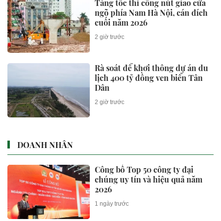
Tăng tốc thi công nút giao cửa
ngõ phía Nam Hà Nội, cán đích
cuối năm 2026
2 giờ trước
Rà soát để khơi thông dự án du
lịch 400 tỷ đồng ven biển Tân
Dân
2 giờ trước
DOANH NHÂN
Công bố Top 50 công ty đại
chúng uy tín và hiệu quả năm
2026
1 ngày trước