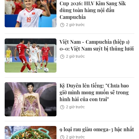
Cup 2026: HLV Kim Sang Sik
dùng toàn hàng nội đấu
Campuchia
2 giờ trước
Việt Nam - Campuchia (hiệp 1)
0-0: Việt Nam suýt bị thủng lưới
2 giờ trước
Kỳ Duyên lên tiếng: "Chưa bao
giờ mình mong muốn sẽ trong
hình hài của con trai"
2 giờ trước
9 loại rau giàu omega-3 bậc nhất
2 giờ trước