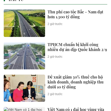
Thu phí cao tốc Bắc - Nam đạt
hơn 1.300 tỷ đồng
2 giờ trước
TPHCM chuẩn bị khởi công
nhiều dự án dịp Quốc khánh 2/9
2 giờ trước
Đề xuất giảm 30% thuế cho hộ
kinh doanh, doanh nghiệp thu
dưới 10 tỷ đồng
2 giờ trước
Việt Nam có 1 đại học vùng vừa