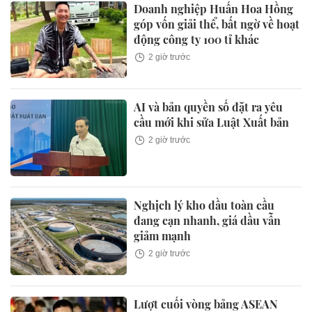
Doanh nghiệp Huấn Hoa Hồng
góp vốn giải thể, bất ngờ về hoạt
động công ty 100 tỉ khác
2 giờ trước
AI và bản quyền số đặt ra yêu
cầu mới khi sửa Luật Xuất bản
2 giờ trước
Nghịch lý kho dầu toàn cầu
đang cạn nhanh, giá dầu vẫn
giảm mạnh
2 giờ trước
Lượt cuối vòng bảng ASEAN