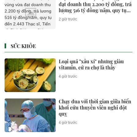
đạt doanh thu 2.200 tỷ đồng, trả
lương 516 tỷ đồng/năm, quy tụ
đến 2.443 Thạc sĩ, Tiến sĩ, Phó
2 giờ trước
Giáo sư, Giáo sư
SỨC KHỎE
Loại quả "xấu xí" nhưng giàu
vitamin, cứ ra chợ là thấy
4 giờ trước
Chạy đua với thời gian giữa biển
khơi cứu thuyền viên nghi đột
quỵ
4 giờ trước