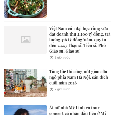
Việt Nam có 1 đại học vùng vừa
đạt doanh thu 2.200 tỷ đồng, trả
lương 516 tỷ đồng/năm, quy tụ
đến 2.443 Thạc sĩ, Tiến sĩ, Phó
Giáo sư, Giáo sư
2 giờ trước
Tăng tốc thi công nút giao cửa
ngõ phía Nam Hà Nội, cán đích
cuối năm 2026
2 giờ trước
Ái nữ nhà Mỹ Linh có tour
concert cá nhân đầu tiên ở Mỹ