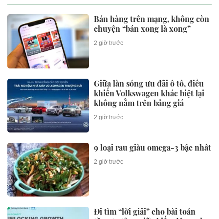
Bán hàng trên mạng, không còn
chuyện “bán xong là xong”
2 giờ trước
Giữa làn sóng ưu đãi ô tô, điều
khiến Volkswagen khác biệt lại
không nằm trên bảng giá
2 giờ trước
9 loại rau giàu omega-3 bậc nhất
2 giờ trước
Đi tìm “lời giải” cho bài toán