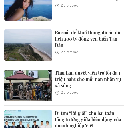
2 giờ trước
Rà soát để khơi thông dự án du
lịch 400 tỷ đồng ven biển Tân
Dân
2 giờ trước
Thái Lan duyệt viện trợ tối đa 1
triệu baht cho mỗi nạn nhân vụ
xả súng
2 giờ trước
Đi tìm “lời giải” cho bài toán
tăng trưởng giữa biến động của
doanh nghiệp Việt